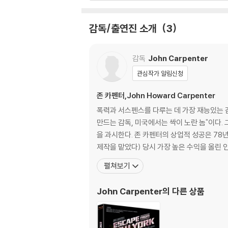
관련 사진과 동영상 및 재생 기기 모델명을 첨부
이탈리아어 5.1 DTS-HD MASTER AUDIO, 프
2) 사양 오인지, 오 구매, 변심 사유로의 반품은
-본편 자막: 한국어, 영어, 영어 SDH, 아랍어
감독/출연진 소개
3
3) 스틸북 한정판, 초회 한정판의 경우 제작 
키어
4) 한정판 상품의 변심, 오구매로 인한 반품은 
-스페셜 피쳐 자막: 영어 SDH, 프랑스어, 독일
-화면비율: Widescreen 2.40:1
감독
John Carpenter
-디스크 타입: BD-50 DUAL LAYER
관심작가 알림신청
존 카펜터,John Howard Carpenter
SPECIAL FEATURES
폭력과 서스펜스를 다루는 데 가장 재능있는 
만드는 감독, 미국에서는 싹이 노란 놈"이다. 
DISC 2 (한글 자막 없음)
을 과시한다. 존 카펜터의 상업적 성공은 78년
-Commentary with Director John Carpent
제작을 맡았다) 당시 가장 높은 수익을 올린 
-Deleted Scenes
펼쳐보기
-Behind-the-Scenes Time Lapses
-They Came from Hollywood! Remembe
John Carpenter
의 다른 상품
-Making-Of Featurette
-"All I Have to Do Is Dream" Music Video
-Still Gallery