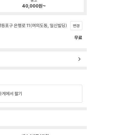
40,000
원~
등포구 은행로 11(여의도동, 일신빌딩)
변경
무료
가게에서 팔기