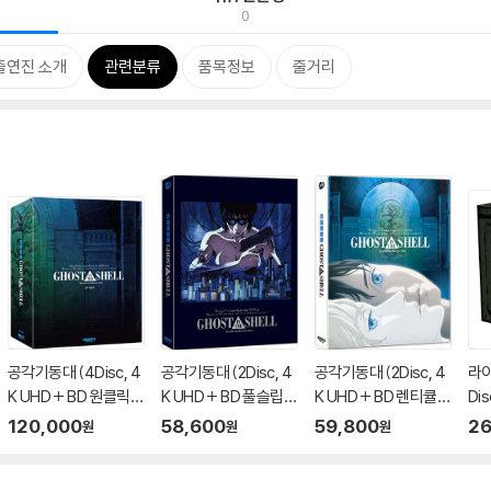
0
출연진 소개
관련분류
품목정보
줄거리
공각기동대 (4Disc, 4
공각기동대 (2Disc, 4
공각기동대 (2Disc, 4
라이
K UHD + BD 원클릭박
K UHD + BD 풀슬립
K UHD + BD 렌티큘러
Dis
스 스틸북 한정판 C Ty
스틸북 한정판 B Typ
풀슬립 스틸북 한정판
LI
120,000
58,600
59,800
26
원
원
원
pe) : 블루레이
e) : 블루레이
A Type) : 블루레이
판)