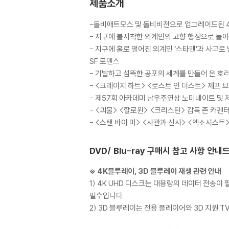
제품소개
-돌비애트모스 및 돌비비전으로 업그레이드된 4
- 지구에 불시착한 외계인의 고향 행성으로 돌아
- 지구에 홀로 떨어진 외계인 ‘스타맨’과 사고로
SF 로맨스
- 기발하고 섬뜩한 공포의 세계를 만들어 온 호
- <크레이지 하트> <로스트 인 더스트> 제프
- 제57회 아카데미 남우주연상 노미네이트 및
- <괴물> <할로윈> <크리스틴> 감독 존 카펜
- <스탠 바이 미> <사관과 신사> <엑소시스트>
DVD/ Blu-ray 구매시 참고 사항 안내
※ 4K블루레이, 3D 블루레이 재생 관련 안내
1) 4K UHD 디스크는 대용량의 데이터 전송
필수입니다.
2) 3D 블루레이는 전용 플레이어와 3D 지원 