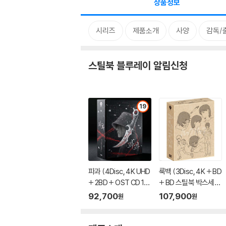
상품정보
시리즈
제품소개
사양
감독/
스틸북 블루레이 알림신청
19
파과 (4Disc, 4K UHD
룩백 (3Disc, 4K + BD
+ 2BD + OST CD 15
+ BD 스틸북 박스세트
00장 한정 스틸북 한정
한정판) : 블루레이
92,700
107,900
원
원
판) : 블루레이