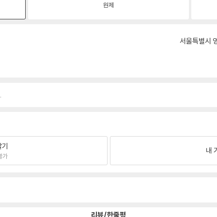
원제
서울특별시 영
.
팔기
내 
불가
리뷰/한줄평