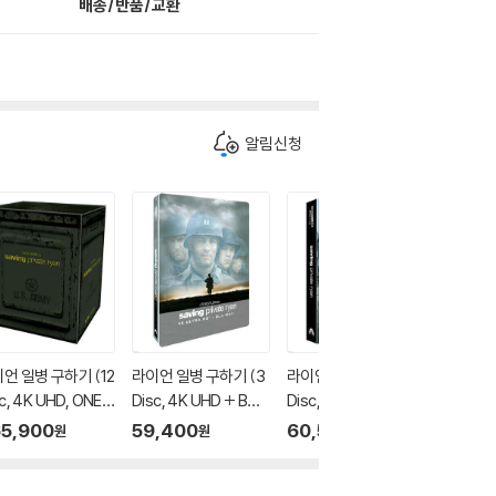
배송/반품/교환
알림신청
언 일병 구하기 (12
라이언 일병 구하기 (3
라이언 일병 구하기 (3
라이언 일
c, 4K UHD, ONE C
Disc, 4K UHD + BD
Disc, 4K UHD + BD
Disc, 4
CK BOX 스틸북 한정
+ Bonus BD, 쿼터슬
+ Bonus BD, 렌티큘
+ Bonu
5,900
59,400
60,500
60,5
원
원
원
 : 블루레이
립 C 스틸북 한정판) :
러 풀슬립 B 스틸북 한
A2 스틸북
블루레이
정판) : 블루레이
루레이