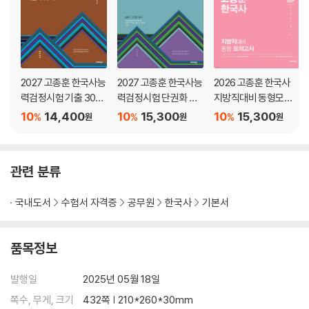
04 구국 민족 운동의 전개
05 근대의 경제와 사회 · 문화
PART VII 독립 운동사
01 일제의 침략과 민족의 수난
2027 고종훈 한국사능
2027 고종훈 한국사능
2026 고종훈 한국사
02 3·1 운동과 대한민국 임시정부
력검정시험 기출 300
력검정시험 단권화 노
지방직대비 동형모의
03 무장 독립 전쟁의 전개
제
트 (서브노트)
고사
10
14,400
10
15,300
10
15,300
%
%
%
원
원
원
04 사회 · 경제적 민족 운동
05 민족 문화 수호 운동
관련 분류
PART VIII 한국 현대사
01 대한민국의 수립
국내도서
수험서 자격증
공무원
한국사
기본서
02 민주주의의 시련과 발전
03 경제의 발전과 사회 · 문화의 변화
04 통일 정책과 평화 통일의 과제
품목정보
발행일
2025년 05월 18일
쪽수, 무게, 크기
432쪽 | 210*260*30mm