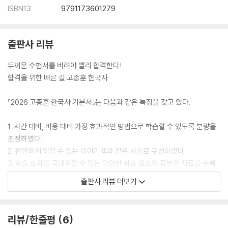
ISBN13
9791173601279
출판사 리뷰
두꺼운 수험서를 버려야 빨리 합격한다!
합격을 위한 빠른 길 고종훈 한국사
『2026 고종훈 한국사 기본서』는 다음과 같은 특징을 갖고 있다.
1. 시간 대비, 비용 대비 가장 효과적인 방법으로 학습할 수 있도록 분량을
조정하였다.
2. 편안하게 읽을 수 있는 이야기책과 같은 서술로 구성하였다.
3. 학습 효과를 극대화할 수 있는 다양한 학습 요소와 풍부한 자료를 수록
하였다.
출판사 리뷰 더보기
4. 출제 가능성이 높은 핵심 자료를 선별하여 수록하고 철저히 분석해 놓
았다.
5. 오답률이 높을 것으로 예상되는 심화 지문을 실어 고득점에 도전할 수
리뷰/한줄평
6
있도록 하였다.