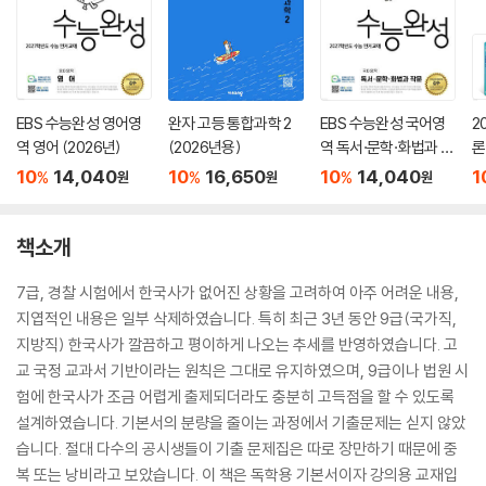
EBS 수능완성 영어영
완자 고등 통합과학 2
EBS 수능완성 국어영
2
역 영어 (2026년)
(2026년용)
역 독서·문학·화법과 작
론
문 (2026년)
(
10
14,040
10
16,650
10
14,040
1
%
%
%
원
원
원
책소개
7급, 경찰 시험에서 한국사가 없어진 상황을 고려하여 아주 어려운 내용,
지엽적인 내용은 일부 삭제하였습니다. 특히 최근 3년 동안 9급(국가직,
지방직) 한국사가 깔끔하고 평이하게 나오는 추세를 반영하였습니다. 고
교 국정 교과서 기반이라는 원칙은 그대로 유지하였으며, 9급이나 법원 시
험에 한국사가 조금 어렵게 출제되더라도 충분히 고득점을 할 수 있도록
설계하였습니다. 기본서의 분량을 줄이는 과정에서 기출문제는 싣지 않았
습니다. 절대 다수의 공시생들이 기출 문제집은 따로 장만하기 때문에 중
복 또는 낭비라고 보았습니다. 이 책은 독학용 기본서이자 강의용 교재입