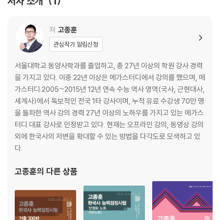
저자 소개
1
03 중세의 사회
04 중세의 문화
저
고종훈
PART IV 근세 전기
관심작가 알림신청
01 근세 전기의 정치
02 근세 전기의 경제
서울대학교 동양사학과를 졸업하고, 총 27년 이상의 학원 강사 경력
03 근세 전기의 사회
을 가지고 있다. 이중 22년 이상은 메가스터디에서 강의를 했으며, 메
04 근세 전기의 문화
가스터디 2005~2015년 12년 연속 수능 역사 영역(국사, 근현대사,
세계사)에서 독보적인 전국 1타 강사이며, 누적 유료 수강생 70만 명
PART V 근대 후기
을 돌파한 역사 강의 경력 27년 이상의 노하우를 가지고 있는 메가스
01 근대 후기의 정치
터디 대표 강사로 인정받고 있다. 현재는 오프라인 강의, 동영상 강의
02 근대 후기의 경제
외에 한국사의 저변을 확대할 수 있는 방법을 다각도로 모색하고 있
03 근대 후기의 사회
다.
04 근대 후기의 문화
고종훈
의 다른 상품
PART VI 한국 근대사
01 외세의 침략적 접근과 개항
02 개화 정책의 추진과 반발
03 동학 농민 운동과 갑오 · 을미개혁