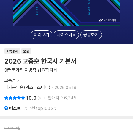
미리보기
사이즈비교
공유하기
소득공제
분철
2026 고종훈 한국사 기본서
9급 국가직·지방직·법원직 대비
고종훈
저
메가공무원(넥스트스터디)
2025.05.18.
10.0
판매지수
6,345
6
베스트
공무원 top100 2주
29,000
원