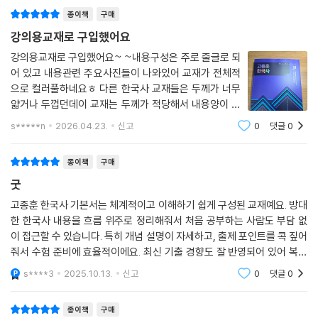
종이책
구매
강의용교재로 구입했어요
강의용교재로 구입했어요~ ~내용구성은 주로 줄글로 되
어 있고 내용관련 주요사진들이 나와있어 교재가 전체적
으로 컬러풀하네요ㅎ 다른 한국사 교재들은 두께가 너무
얇거나 두껍던데이 교재는 두께가 적당해서 내용양이 적
절한것 같네요ㅎ
s*****n
2026.04.23.
신고
0
댓글
0
종이책
구매
굿
고종훈 한국사 기본서는 체계적이고 이해하기 쉽게 구성된 교재예요. 방대
한 한국사 내용을 흐름 위주로 정리해줘서 처음 공부하는 사람도 부담 없
이 접근할 수 있습니다. 특히 개념 설명이 자세하고, 출제 포인트를 콕 짚어
줘서 수험 준비에 효율적이에요. 최신 기출 경향도 잘 반영되어 있어 복습
용으로도 좋아요. 전체적으로 깔끔한 구성과 명확한 해설 덕분에 한국사
s****3
2025.10.13.
신고
0
댓글
0
기본기를 다지기
종이책
구매