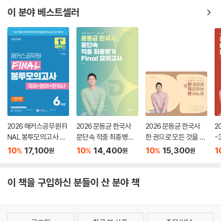
이 분야 베스트셀러
2026 해커스공무원 FI
2026 문동균 한국사
2026 문동균 한국사
2
NAL 봉투모의고사 국
문단속 적중 최종병기
한 권으로 모든 것을 정
-
어+영어+한국사 6회
FINAL 모의고사
리하는 판서노트
10
17,100
10
14,400
10
15,300
1
%
%
%
원
원
원
분 (9급 공무원)
이 책을 구입하신 분들이 산 분야 책