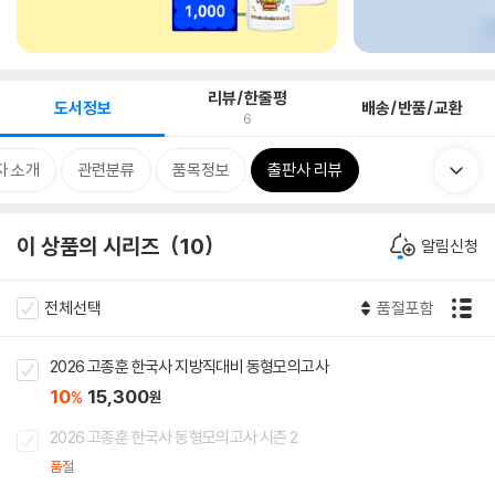
리뷰/한줄평
도서정보
배송/반품/교환
6
자 소개
관련분류
품목정보
출판사 리뷰
이 상품의 시리즈
10
알림신청
전체선택
품절포함
2026 고종훈 한국사 지방직대비 동형모의고사
10
15,300
%
원
2026 고종훈 한국사 동형모의고사 시즌 2
품절