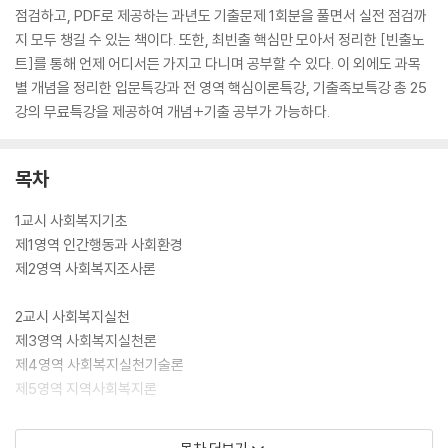
점검하고, PDF로 제공하는 과년도 기출문제 1회분을 풀면서 실전 점검까
지 모두 챙길 수 있는 책이다. 또한, 최빈출 핵심만 모아서 정리한 [빈출노
트]를 통해 언제 어디서든 가지고 다니며 공부할 수 있다. 이 외에도 과목
별 개념을 정리한 입문특강과 전 영역 핵심이론특강, 기출족보특강 총 25
강의 무료특강을 제공하여 개념+기출 공부가 가능하다.
목차
1교시 사회복지기초
제1영역 인간행동과 사회환경
제2영역 사회복지조사론
2교시 사회복지실천
제3영역 사회복지실천론
제4영역 사회복지실천기술론
제5영역 지역사회복지론
3교시 사회복지정책과 제도