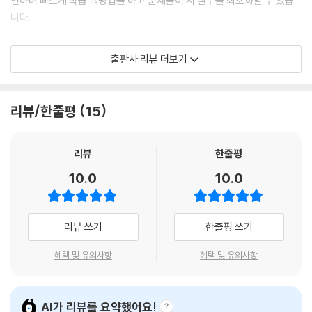
인하며 빠르게 학습 워밍업을 하고 문제풀이 시 실수를 최소화할 수 있습
니다.
2) STEP2 핵심이론 공략
출판사 리뷰 더보기
교수님의 학습 조언을 담은 ‘Tip’, 개념 이해를 돕는 추가 설명인 ‘참고’와
함께 키워드별 핵심이론을 효율적으로 공부할 수 있습니다.
리뷰/한줄평
15
3) STEP3 필수문제 점검
최근 14개년 기출(2025~2012)에서 뽑아낸 기출문제 & 예상문제 & 변
형문제를 통해 마지막 이론 점검이 가능합니다. 정답과 해설을 문제풀이
리뷰
한줄평
후 바로 확인할 수 있도록 문제 아래에 배치하여 학습시간을 단축하였습니
10.0
10.0
다.
4) 더 풀어볼 TEST
리뷰 쓰기
한줄평 쓰기
영역별로 실전 대비를 위해 더 풀어볼 문제를 가장 최신 기출인 2025년 2
3회 기출문제를 포함한 최근 7개년 기출 내에서 엄선한 문제들만 수록하
혜택 및 유의사항
혜택 및 유의사항
였습니다.
5) 빈출노트
AI가 리뷰를 요약했어요!