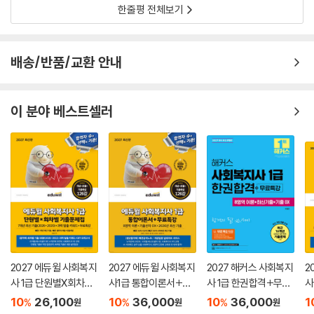
한줄평 전체보기
배송/반품/교환 안내
이 분야 베스트셀러
2027 에듀윌 사회복지
2027 에듀윌 사회복지
2027 해커스 사회복지
2
사 1급 단원별X회차별
사1급 통합이론서+무
사 1급 한권합격+무료
사
기출문제집+무료특강
료특강
특강 (8영역 이론+최
료
10
26,100
10
36,000
10
36,000
1
%
%
%
원
원
원
신기출+기출 OX)