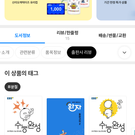
리뷰/한줄평
도서정보
배송/반품/교환
15
 소개
관련분류
품목정보
출판사 리뷰
이 상품의 태그
#분철