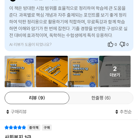
전 영역의 핵심이론을 다시 한번 압축, 정리하여 본책에서 학습한 이론을
이 책은 방대한 시험 범위를 효율적으로 정리하여 학습에 큰 도움을
한눈에 파악할 수 있습니다. 빈출노트를 휴대하기 편한 별책부록으로 제공
준다. 과목별로 핵심 개념과 자주 출제되는 포인트를 보기 좋게 정리
하여 언제 어디서든 공부가 가능합니다.
하여 막판 정리용으로 활용하기에 적합하며, 무료특강과 함께 학습
하면 이해와 암기가 한 번에 잡힌다. 기출 경향을 반영한 구성으로 실
6) 과년도 기출문제+해설 1회분(PDF)
전 대비에 효과적이며, 독학하는 수험생에게 특히 유용하다.
전체 문제를 풀어보는 실전 감각도 놓칠 수 없다! 과년도 기출문제뿐만 아
AI 리뷰가 도움이 되었나요?
0
0
니라 상세한 해설까지 제공하여 실전 감각도 챙겼습니다..
7) D-30 학습플래너
2
에듀윌이 제시하는 30일 학습플래너로 시험 준비!
더보기
[합격을 위한 특별 제공 혜택]
3
3
- 무료특강 25강 제공: 입문특강(8강) + 전 영역 핵심이론특강(9강) + 7
리뷰
9
한줄평
6
개년 기출족보특강(8강)
〉 이용 경로: 에듀윌 도서몰 〉 동영상자료실 〉 ‘사회복지사’ 검색
구매리뷰
추천순
- 최빈출 핵심 이론만 수록한 〈빈출노트〉
〉 이용 경로: 교재 내 수록
- 실전 감각도 챙기는 과년도 기출문제+해설 1회분(PDF)
종이책
구매
〉 이용 경로: 에듀윌 도서몰 〉 도서자료실 〉 부가학습자료 〉 ‘사회복지사’ 검
사회복지 1급