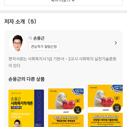
목차 더보기
제6영역 사회복지정책론
제7영역 사회복지행정론
제8영역 사회복지법제론
저자 소개
5
저
손용근
관심작가 알림신청
편저서로는 사회복지사 1급 기본서 - 2교시 사회복지 실천기술론등
이 있다.
손용근
의 다른 상품