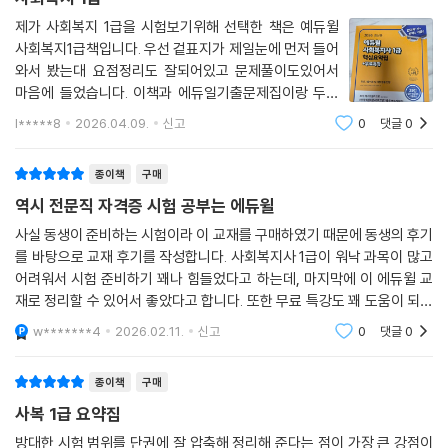
색
제가 사회복지 1급을 시험보기위해 선택한 책은 예듀윌
- D-30 학습플래너
사회복지1급책입니다. 우선 겉표지가 제일눈에 먼저 들어
〉 이용 경로: 교재 내 수록
와서 봤는대 요점정리도 잘되어있고 문제풀이도있어서
마음에 들었습니다. 이책과 에듀일기출문제집이랑 두권
이면 충분히 공부될거같습니다. 시험이 아직 많이남았지
l*****8
2026.04.09.
신고
0
댓글
0
만 미리 공부시작하려고 주문했습니다 만족 스럽습니다
종이책
구매
역시 전문직 자격증 시험 공부는 에듀윌
사실 동생이 준비하는 시험이라 이 교재를 구매하였기 때문에 동생의 후기
를 바탕으로 교재 후기를 작성합니다. 사회복지사 1급이 워낙 과목이 많고
어려워서 시험 준비하기 꽤나 힘들었다고 하는데, 마지막에 이 에듀윌 교
재로 정리할 수 있어서 좋았다고 합니다. 또한 무료 특강도 꽤 도움이 되었
다고 하네요. 덕분에 동생이 한 번에 1급 합격했습니다.
w*******4
2026.02.11.
신고
0
댓글
0
종이책
구매
사복 1급 요약집
방대한 시험 범위를 단권에 잘 압축해 정리해 준다는 점이 가장 큰 강점이