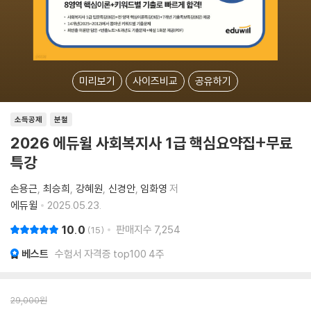
미리보기
사이즈비교
공유하기
소득공제
분철
2026 에듀윌 사회복지사 1급 핵심요약집+무료
특강
손용근
최승희
강혜원
신경안
임화영
저
에듀윌
2025.05.23.
10.0
판매지수
7,254
15
베스트
수험서 자격증 top100 4주
29,000
원