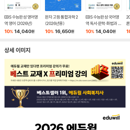
EBS 수능완성 영어영
완자 고등 통합과학 2
EBS 수능완성 국어영
2
역 영어 (2026년)
(2026년용)
역 독서·문학·화법과 작
론
문 (2026년)
(
10
14,040
10
16,650
10
14,040
1
%
%
%
원
원
원
상세 이미지