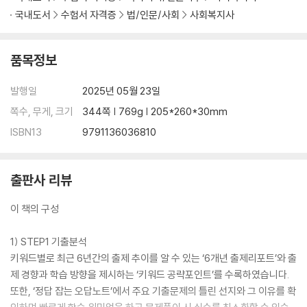
국내도서
수험서 자격증
법/인문/사회
사회복지사
품목정보
발행일
2025년 05월 23일
쪽수, 무게, 크기
344쪽 | 769g | 205*260*30mm
ISBN13
9791136036810
출판사 리뷰
이 책의 구성
1) STEP1 기출분석
키워드별로 최근 6년간의 출제 추이를 알 수 있는 ‘6개년 출제리포트’와 출
제 경향과 학습 방향을 제시하는 ‘키워드 공략포인트’를 수록하였습니다.
또한, ‘정답 잡는 오답노트’에서 주요 기출문제의 틀린 선지와 그 이유를 확