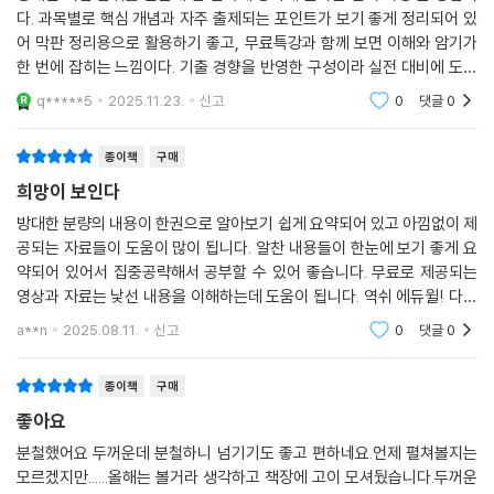
다. 과목별로 핵심 개념과 자주 출제되는 포인트가 보기 좋게 정리되어 있
어 막판 정리용으로 활용하기 좋고, 무료특강과 함께 보면 이해와 암기가
한 번에 잡히는 느낌이다. 기출 경향을 반영한 구성이라 실전 대비에 도움
이 되며, 독학하는 수험생에게 특히 효율적인 교재라고 느껴진다.
q*****5
2025.11.23.
신고
0
댓글
0
종이책
구매
희망이 보인다
방대한 분량의 내용이 한권으로 알아보기 쉽게 요약되어 있고 아낌없이 제
공되는 자료들이 도움이 많이 됩니다. 알찬 내용들이 한눈에 보기 좋게 요
약되어 있어서 집중공략해서 공부할 수 있어 좋습니다. 무료로 제공되는
영상과 자료는 낯선 내용을 이해하는데 도움이 됩니다. 역쉬 에듀윌! 다음
에도 선택할래요!
a**n
2025.08.11.
신고
0
댓글
0
종이책
구매
좋아요
분철했어요 두꺼운데 분철하니 넘기기도 좋고 편하네요.언제 펼쳐볼지는
모르겠지만......올해는 볼거라 생각하고 책장에 고이 모셔뒀습니다.두꺼운