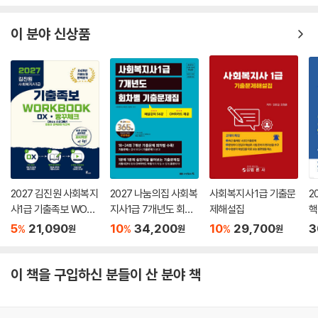
이 분야 신상품
2027 김진원 사회복지
2027 나눔의집 사회복
사회복지사 1급 기출문
2
사1급 기출족보 WORK
지사1급 7개년도 회차
제해설집
핵
BOOK OX·빵꾸체크
별 기출문제집
5
21,090
10
34,200
10
29,700
3
%
%
%
원
원
원
이 책을 구입하신 분들이 산 분야 책