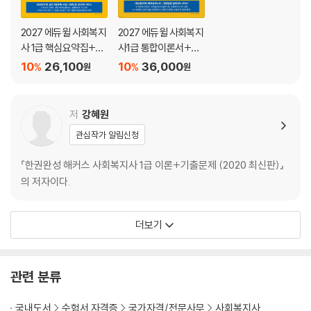
2027 에듀윌 사회복지
2027 에듀윌 사회복지
사 1급 핵심요약집+무
사1급 통합이론서+무
료특강
료특강
10
26,100
10
36,000
%
%
원
원
저
강혜원
관심작가 알림신청
『한권완성 해커스 사회복지사 1급 이론+기출문제 (2020 최신판)』
의 저자이다.
더보기
관련 분류
국내도서
수험서 자격증
국가자격/전문사무
사회복지사