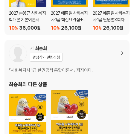
2027 손용근 사회복지
2027 에듀윌 사회복지
2027 에듀윌 사회복지
학개론 기본이론서
사 1급 핵심요약집+무
사 1급 단원별X회차별
료특강
기출문제집+무료특강
10
36,000
10
26,100
10
26,100
%
%
%
원
원
원
저
최승희
관심작가 알림신청
『사회복지사 1급 한권공략 통합이론서』 저자이다.
최승희
의 다른 상품