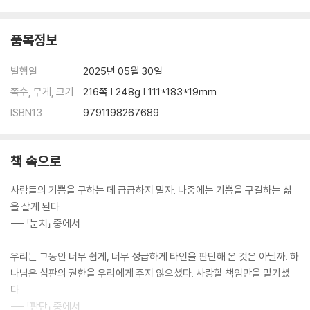
품목정보
발행일
2025년 05월 30일
쪽수, 무게, 크기
216쪽 | 248g | 111*183*19mm
ISBN13
9791198267689
책 속으로
사람들의 기쁨을 구하는 데 급급하지 말자. 나중에는 기쁨을 구걸하는 삶
을 살게 된다.
--- 「눈치」 중에서
우리는 그동안 너무 쉽게, 너무 성급하게 타인을 판단해 온 것은 아닐까. 하
나님은 심판의 권한을 우리에게 주지 않으셨다. 사랑할 책임만을 맡기셨
다.
--- 「판단」 중에서