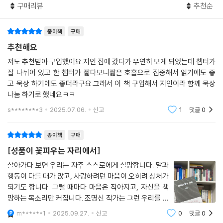
없이 포기하고 싶은 마음과 힘겨운 싸움을 벌인다.
구매리뷰
추천순
--- 「동행」 중에서
[대상 독자]
종이책
구매
용서는 내가 주체가 되어 상대방을 받아들이는 단순한 행위가 아니다. 인
1. 인간관계에 어려움을 겪는 사람들
추천해요
간의 힘으로 감당할 수 없는 문제를 하나님 은혜 앞에 가지고 가는 결단이
타인과의 관계에서 판단, 비교, 완벽주의, 과시, 험담 등의 패턴에 빠져 진
저도 추천받아 구입했어요.지인 집에 갔다가 우연히 보게 되었는데 챕터가
다.
정한 관계 형성에 어려움을 겪는 이들에게 도움이 됩니다.
잘 나뉘어 있고 한 챕터가 짧다보니짧은 호흡으로 집중해서 읽기에도 좋
--- 「용서」 중에서
고 묵상 하기에도 좋더라구요.그래서 이 책 구입해서 지인이라 함께 묵상
2. 불확실성 속에서 방향을 잃은 사람들
나눔 하기로 했네요ㅋㅋ
사랑이 부족하다고 자신을 탓할 필요가 없다. 대신 그분의 사랑 안에 거하
명확한 기준 없이 걱정, 실패에 대한 두려움, 분노, 후회 등으로 불안정한
s********3
2025.07.06.
신고
1
댓글
0
고 있는지 돌아보면 된다. 사랑은 능력이 아니다. 하나님을 사랑하는 만큼
삶을 살아가는 이들에게 안정감을 찾는 방법을 제시합니다.
할 수 있다. 그래서 필요한 건 능력이 아니라 사랑의 근원이 신 하나님이다.
종이책
구매
--- 「고갈」 중에서
3. 감정 조절에 어려움을 겪는 사람들
[성품이 꽃피우는 자리에서]
무기력과 조급함, 미움과 온유 사이에서 갈등하며 감정의 소용돌이에 휘말
환희나 감동이 없어도 하나님께 묵묵히 나아간다면, 그것이 가장 진실한
리는 이들에게 마음의 안정을 찾는 길을 안내합니다.
살아가다 보면 우리는 자주 스스로에게 실망합니다. 말과
사랑의 증거일 것이다.
행동이 다를 때가 많고, 사랑하려던 마음이 오히려 상처가
--- 「평범」 중에서
되기도 합니다. 그럴 때마다 마음은 작아지고, 자신을 책
4. 형식적인 신앙생활에 그치는 사람들
망하는 목소리만 커집니다. 조명신 작가는 그런 우리를 따
하나님과의 관계에서 일상적 동행보다 특별한 경험만을 추구하거나, 겉으
기회란 모든 것이 갖추어진 순간이 아니라 하나님이 내 곁에 계신 바로 그
뜻하게 품으며, 성품은 완전함이 아니라 은혜 속에서 조금
로만 신앙인처럼 보이려 노력하는 이들에게 진정한 신앙의 모습을 보여줍
m******1
2025.09.27.
신고
0
댓글
0
씩 자라나는 길임을 일깨워 줍니다.저자는 성품을 단순한
때에 찾아온다