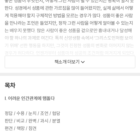
좋은 성품이 무엇인지, 어떻게 그런 사람이 될 수 있는지는 명확히 알지 못
한다. 성경에서 성품에 관한 가르침을 많이 들어왔지만, 실제 삶에서 어떻
게 적용해야 할지 구체적인 방법을 모르는 경우가 많다. 성품이 좋은 사람
을 만나라는 조언은 들었지만, 정작 그런 사람을 어떻게 알아볼 수 있는지
는 배우지 못했다. 많은 사람이 좋은 성품을 겉으로만 흉내내거나 달성해
야 할 하나의 과제로 여긴다. 특히 신앙생활 속에서 ‘그리스도인처럼 보이
기 위해’ 선한 행동을 하지만, 그것이 진정한 성품의 변화로 이어지지 않는
경우가 허다하다. 언젠가부터 성품마저 성공의 조건처럼 여겨지게 되었다.
책소개 더보기
『성품이 좋은 사람』은 이런 고민에 실질적인 도움을 주는 책이다. 이 책의
가장 큰 장점은 정답을 강요하지 않고 함께 걸어가는 조언자가 된다는 것
이다. 마치 좋은 안내자와 함께 길을 걷는 듯한 느낌을 주며, 우리 내면의
목차
연약함을 직시하게 하면서도 진실한 실천으로 이끌어준다. 많은 사람이
“사람의 성품은 바뀌지 않는다.”라고 말하지만, 이 책은 우리가 예수 그리
I. 어려운 인간관계에 맴돌다
스도를 닮은 성품으로 자라갈 수 있다는 희망을 제시한다.
정답 / 수용 / 눈치 / 조언 / 험담
저자는 자신의 성품이 좋지 않다고 자책할 필요가 없음을 강조한다. 하나
판단 / 비교 / 완벽 / 과시 / 분열
님께서 각 사람을 고유하게 창조하셨기에, 좋은 성품을 형성하는 과정 역
편견 / 책망 / 참견
시 개인마다 다르기 때문이다. 무엇보다 중요한 것은 우리를 이 여정으로