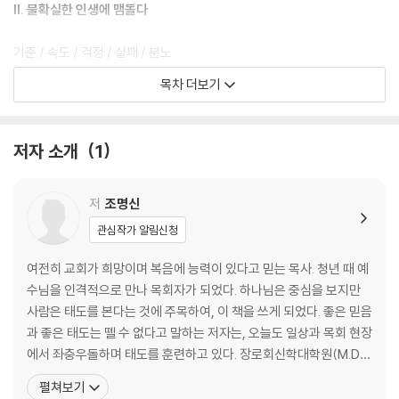
인도하시는 하나님을 신뢰하는 것임을 일깨워준다. 이 책은 단순한 성품
II. 불확실한 인생에 맴돌다
설명서가 아니다. 성경 이야기를 억지로 적용하거나 바르게 살라고 강요하
지 않는다. 대신 자신의 진짜 모습을 더 깊이 들여다보고, 다른 사람의 삶의
기준 / 속도 / 걱정 / 실패 / 분노
온도를 이해하도록 도와준다. 좋은 성품을 갖추는 길은 하나님의 온전하심
후회 / 약함 / 체념 / 불안 / 기다림
목차 더보기
을 따라가며 나다운 모습을 찾아가는 과정이다. 이는 무거운 짐이 아닌, 창
속도 / 느림 / 합리화
조주 하나님을 발견하고 그 안에서 자유를 누리는 시간이다. 이 책과 함께
라면, 자신만의 방식으로 하나님을 닮아가는 성품의 여정을 시작할 수 있
III. 어찌할 수 없는 마음에 맴돌다
저자 소개
1
을 것이다. 우리는 그렇게 하나님께로 자라가며, 아름답게 변화될 우리의
모습을 기대할 수 있다.
눈물 / 갈망 / 바닥 / 비방 / 나중
겉모습 / 무기력 / 조급함 / 멈춤 / 미움
저
조명신
온유 / 비관 / 흔들림 / 예민함
관심작가 알림신청
IV. 하나님 앞에 맴돌다
여전히 교회가 희망이며 복음에 능력이 있다고 믿는 목사. 청년 때 예
수님을 인격적으로 만나 목회자가 되었다. 하나님은 중심을 보지만
고독 / 기쁨 / 고민 / 특별 / 동행
사람은 태도를 본다는 것에 주목하여, 이 책을 쓰게 되었다. 좋은 믿음
용서 / 일상 / 고갈 / 자유 / 평범
과 좋은 태도는 뗄 수 없다고 말하는 저자는, 오늘도 일상과 목회 현장
겸손 / 공평 / 위로 / 기회
에서 좌충우돌하며 태도를 훈련하고 있다. 장로회신학대학원(M.Di
v)을 졸업하고, 서울 동신교회를 거쳐 현재 포항제일교회 공동체 목
펼쳐보기
사로 섬기고 있다. 낮에는 사역하고 이른 아침과 늦은 밤에는 글쓰기