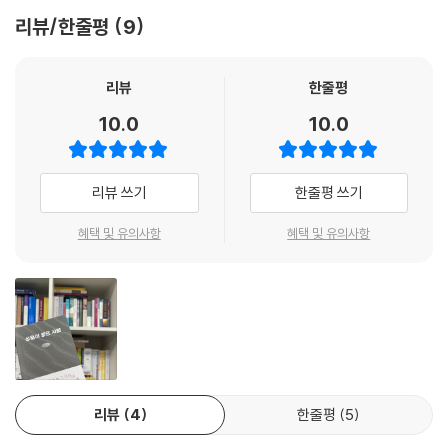
나님이 주신 것이 아니었다. 나는 언제나 그분의 사랑 안에 있었다.
영역에서 겪는 어려움과 해결책을 균형 있게 제시합니다.
리뷰/한줄평
9
--- 「바닥」 중에서
3. 개인의 고유성 존중
우리는 ‘착한 사람’이 되기 위해서가 아니라 ‘착한 일’을 위해서 부름받았
리뷰
한줄평
다.
하나님이 각 사람을 다르게 창조하셨다는 관점에서, 좋은 성품을 형성하는
10.0
10.0
--- 「겉모습」 중에서
과정도 개인마다 다를 수 있음을 인정합니다. 획일적인 방법을 강요하지
않고 개인의 고유한 여정을 존중합니다.
부족했던 날, 실수했던 시간도 모두 내 모습이다. 실패할까 두려워했던 나
리뷰 쓰기
한줄평 쓰기
에게, 용기내지 못했던 나에게, 이제는 아쉬움과 미련의 말이 아닌, 그러한
4, 실천 가능한 지혜 제공
순간들이 모여 나를 만들어왔다고 따뜻한 격려의 말을 전해주자.
혜택 및 유의사항
혜택 및 유의사항
--- 「후회」 중에서
단순한 이론이나 성경 구절의 나열이 아닌, 일상에서 실천 가능한 구체적
인 지혜를 제공합니다. 성품 계발을 무거운 짐이 아닌 자유와 기쁨의 여정
온유는 자기 힘을 빼는 것이다. 내 마음대로 할 수 있어도 그러지 않기를 선
으로 전환시키는 실질적인 방법을 알려줍니다.
택하는 것. 내 뜻대로 되지 않아도 불안해하지 않는 태도. 내가 쓸 수 있는
자유를 함부로 사용하지 않는 절제. 그렇게 하나님 앞에 모든 것을 내려놓
5. 위로와 희망의 메시지
고, 말씀 앞에 잠시 멈춘다. 그럴 때 온유는 내 삶에 머무른다.
--- 「온유」 중에서
자신의 성품이 좋지 않다고 자책하는 이들에게 위로를 전하며, 예수 그리
리뷰
4
한줄평
5
스도를 닮은 성품으로 자라갈 수 있다는 희망의 메시지를 담고 있습니다.
어디쯤 와 있는지, 얼마나 더 힘내야 하는지 알 수 없는 답답함과 함께, 수
변화의 가능성을 열어두고 독자에게 용기를 불어넣습니다.