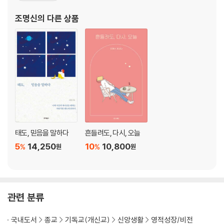
를 하고 있다. 독자들에게 위에서 떨어지는 말보다 옆에서 들려주는
조명신
의 다른 상품
말로 다가가는 일에 관심이 많다. 저서로는 「
태도, 믿음을 말하다
흔들려도, 다시, 오늘
5
14,250
10
10,800
%
%
원
원
관련 분류
국내도서
종교
기독교(개신교)
신앙생활
영적성장/비전