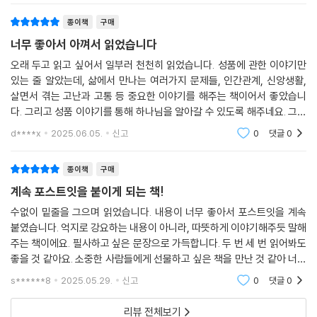
니다.
성격이나 기질로 설명하지 않습니다.
--- 「기회」 중에서
종이책
구매
5. 성품 계발을 위해 노력하지만 변화를 느끼지 못하는 사람들
너무 좋아서 아껴서 읽었습니다
“잘해보려 하지만 늘 그 자리에 맴도는” 이들, 즉 성품 계발을 위해 꾸준히
오래 두고 읽고 싶어서 일부러 천천히 읽었습니다. 성품에 관한 이야기만
노력하지만 실질적인 변화를 경험하지 못해 좌절감을 느끼는 이들에게 새
있는 줄 알았는데, 삶에서 만나는 여러가지 문제들, 인간관계, 신앙생활,
로운 관점과 접근법을 제시합니다.
살면서 겪는 고난과 고통 등 중요한 이야기를 해주는 책이어서 좋았습니
다. 그리고 성품 이야기를 통해 하나님을 알아갈 수 있도록 해주네요. 그동
안 좋은 성품이란 무엇인가에 대한 고민이 많았는데, 참 도움이 많이 되었
d****x
2025.06.05.
신고
0
댓글
0
습니다. 교회에서
종이책
구매
계속 포스트잇을 붙이게 되는 책!
수없이 밑줄을 그으며 읽었습니다. 내용이 너무 좋아서 포스트잇을 계속
붙였습니다. 억지로 강요하는 내용이 아니라, 따뜻하게 이야기해주듯 말해
주는 책이에요. 필사하고 싶은 문장으로 가득합니다. 두 번 세 번 읽어봐도
좋을 것 같아요. 소중한 사람들에게 선물하고 싶은 책을 만난 것 같아 너무
좋습니다.
s******8
2025.05.29.
신고
0
댓글
0
리뷰 전체보기