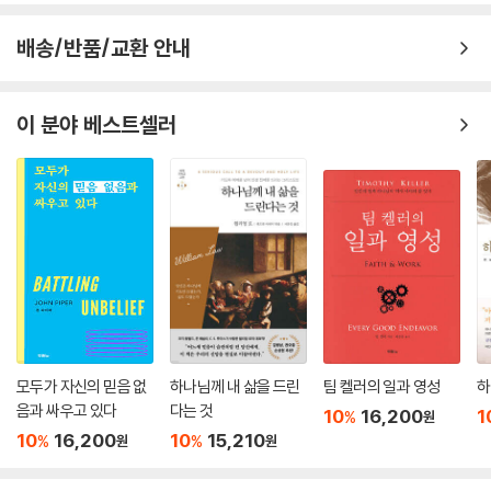
배송/반품/교환 안내
이 분야 베스트셀러
모두가 자신의 믿음 없
하나님께 내 삶을 드린
팀 켈러의 일과 영성
하
음과 싸우고 있다
다는 것
10
16,200
1
%
원
10
16,200
10
15,210
%
%
원
원