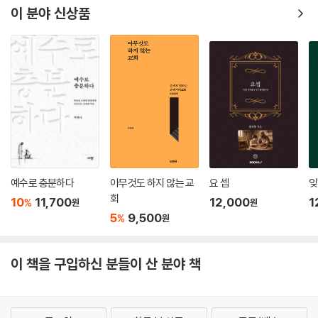
이 분야 신상품
예수로 충분하다
아무것도 하지 않는 교
요 셉
잊
회
10
11,700
12,000
1
%
원
원
5
9,500
%
원
이 책을 구입하신 분들이 산 분야 책