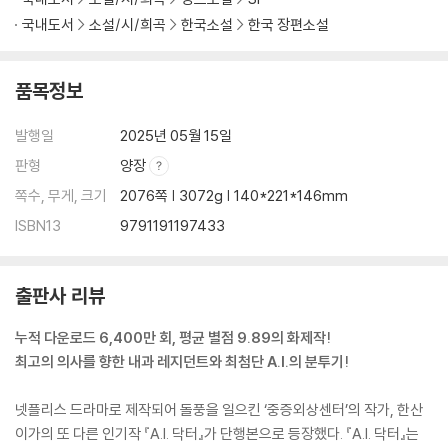
국내도서
소설/시/희곡
한국소설
한국 장편소설
귀국 발표회
전신 위약
종양은 어디에나
품목정보
약은 아직 무리래
이 골절은 이상합니다
발행일
2025년 05월 15일
VIP
판형
양장
괴질
쪽수, 무게, 크기
2076쪽 | 3072g | 140*221*146mm
걸렸다
첫 연구
ISBN13
9791191197433
융합의학센터
이제 많이 했다
출판사 리뷰
우선은 기다려
환자는 봐야지
누적 다운로드 6,400만 회, 평균 별점 9.89의 화제작!
최고의 의사를 향한 내과 레지던트와 최첨단 A.I.의 분투기!
5권
넷플리스 드라마로 제작되어 돌풍을 일으킨 ‘중증외상센터’의 작가, 한산
슬슬
이가의 또 다른 인기작 『A.I. 닥터』가 단행본으로 등장했다. 『A.I. 닥터』는
우리 편