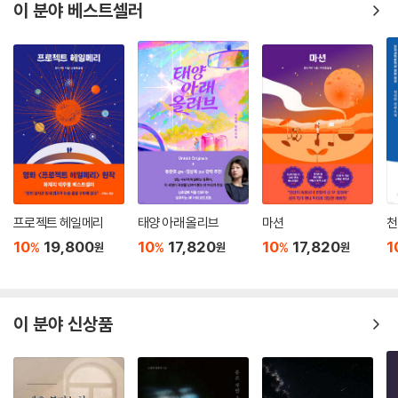
『A.I. 닥터』가 수많은 독자들의 사랑을 받는 데는 무엇보다 유머러스하고
이 분야 베스트셀러
사랑스러운 캐릭터들의 역할이 컸다. 어수룩하지만 진심으로 환자를 대하
며 빠르게 성장하는 이수혁, 감정 없는 인공지능이지만 수혁에게 협조하며
점점 사람처럼 변해 가는 바루다, 수혁이라면 사족을 못 쓰는 이현종 원장
과 신현태 과장, 수혁을 추종자처럼 따르는 안대훈과 똘똘하고 야무진 신
입 우하윤까지, 『A.I. 닥터』에는 눈을 뗄 수 없는 매력적인 인물들이 가득하
다.
특히 시건방지면서도 어딘가 허술한 바루다와 매사에 채찍질을 당하면서
도 묵묵히 노력해 성장하는 수혁의 조합이 많은 독자들의 사랑을 받았다.
때때로 부딪히고, 하나가 되어 환자들을 치료하는 모습이 독자들에게 감동
프로젝트 헤일메리
태양 아래 올리브
마션
천
을 준다. 그러면서도 시종일관 잃지 않는 유머 역시 포인트다. 티격태격하
10
19,800
10
17,820
10
17,820
1
%
%
%
원
원
원
는 바루다와 이수혁, 팔불출 이현종과 신현태, 자칭 이수혁 팬클럽 회원들
의 주접이 독자들을 즐겁게 한다.
작품에 자연스럽게 녹아드는 한산이가 작가의 전문적인 의학 지식, 속도감
이 분야 신상품
있는 문장과 깔끔한 전개, 개성 있는 캐릭터와 유쾌함의 끝을 달리는 캐릭
터의 케미가 바로 『A.I. 닥터』의 매력이다. 독자들의 많은 사랑을 받던 인기
웹소설이 섬세한 편집을 거쳐 단행본화된 만큼, 누구든 『A.I. 닥터』를 집는