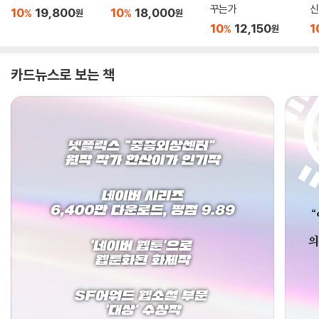
꾸는가
신
10
19,800
10
18,000
%
%
원
원
10
12,150
1
%
원
카드뉴스로 보는 책