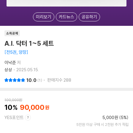
미리보기
카드뉴스
공유하기
소득공제
A.I. 닥터 1~5 세트
전5권, 양장
이낙준
저
상상
2025.05.15.
10.0
판매지수
288
1
100,000
원
10
90,000
YES포인트
5,000원 (5%)
5만원 이상 구매 시 2천원 추가 적립