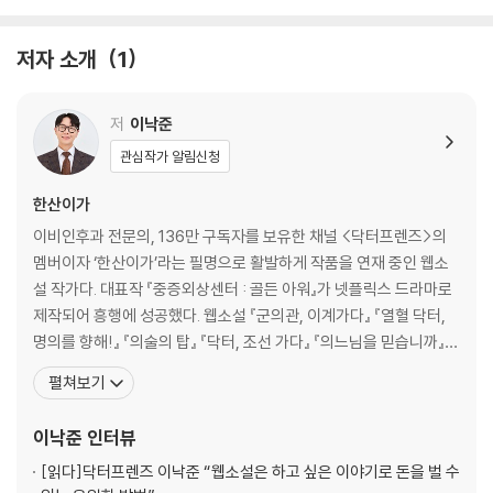
여기서도
맞다니까요?
저자 소개
1
이 1년 차는 격이 다릅니다.
2권
저
이낙준
관심작가 알림신청
섬망이 아니면 뭔데?
아니 무슨 이런 문제를 내?
한산이가
더 어렵게 내냐?
이비인후과 전문의, 136만 구독자를 보유한 채널 <닥터프렌즈>의
저대로 두면 죽겠는데
멤버이자 ‘한산이가’라는 필명으로 활발하게 작품을 연재 중인 웹소
이게 뭐여
설 작가다. 대표작 『중증외상센터 : 골든 아워』가 넷플릭스 드라마로
추계
제작되어 흥행에 성공했다. 웹소설 『군의관, 이계가다』 『열혈 닥터,
학회
명의를 향해!』 『의술의 탑』 『닥터, 조선 가다』 『의느님을 믿습니까』
발표
『중증외상센터 : 골든 아워』 『A.I. 닥터』 『포스트 팬데믹』 『검은 머리
펼쳐보기
국보급 인재
영국 의사』 『중증외상센터 : 외과의사 백강혁』, 글쓰기책 『웹소설의
못 하는 게 뭐야
신』, 교양서 『닥터프렌즈의 오마이갓 세계사』를 썼으며, 어린이책 『A
이낙준
인터뷰
때론 원인이
I 닥터 스쿨』의 감수를
2년 차
[읽다]
닥터프렌즈 이낙준 “웹소설은 하고 싶은 이야기로 돈을 벌 수
Dyspnea