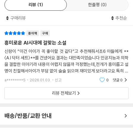
리뷰
1
한줄평
0
을 보며 병명을 추론하는 과정이다. 막막하게만 느껴지는 환자와의 첫 대
면부터, 증상과 단서를 수집하고 결론을 내리기까지 모든 과정에서 탄탄한
구매리뷰
추천순
논리와 전문 지식이 돋보인다. 작가의 깔끔하고 속도감 있는 문장과 매끄
러운 플롯에 의해 독자들은 마치 한 편의 추리 소설을 보는 것처럼 진단 과
정에 몰입할 수 있다.
종이책
구매
흥미로운 AI시대에 걸맞는 소설
특히 의학 용어를 늘어놓기만 하지 않고, 병의 발생 기전과 구체적인 증상,
신랑이 “이건 아이가 꼭 좋아할 것 같다”고 추천해줘서초6 아들에게 **
유사한 증상을 보이는 타 질병과의 비교 대조를 통해 병명을 조금씩 구체
〈A.I 닥터 세트〉**를 건넸어요.결과는 대만족이었습니다.인공지능과 의학
화해 나가기 때문에 독자들은 커다란 카타르시스를 느낀다. 또 작가가 실
을 결합한 이야기라 내용이 어렵지 않을까 걱정했는데,전개가 흥미롭고 설
제 의료 현장에서 일했던 경력을 바탕으로 작품 속에 그려지는 병원의 모
명이 친절해서아이가 부담 없이 술술 읽으며 재미있게 보더라고요.특히 문
습 역시 현실감 넘친다. 뛰어난 리얼리티와 박진감으로 독자들을 몰입시키
제를 해결해 나가는 과정이 긴장감 있어서다음 이야기를 계속 찾게 되는
a********5
2026.01.03.
신고
0
댓글
0
는 작가의 능력이 돋보인다.
책이었습니다.읽
리뷰 전체보기
“이수혁을 세계 최고의 진단 및 치료 목적 의사로 만드는 것으로 목표를 수
정합니다.”
최고의 의사가 되기 위한 인공지능 X 인간 듀오의 좌충우돌 분투기
배송/반품/교환 안내
환상과 환장을 오가는 캐릭터 케미