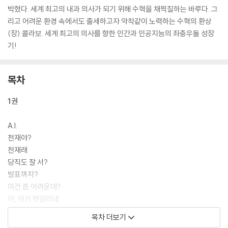
박혔다. 세계 최고의 내과 의사가 되기 위해 수혁을 채찍질하는 바루다. 그
리고 어려운 환경 속에서도 출세하고자 악착같이 노력하는 수혁의 환상
(장) 콜라보. 세계 최고의 의사를 향한 인간과 인공지능의 좌충우돌 성장
기!
목차
1권
A.I.
천재야?
천재래
당직도 잘 서?
발표까지?
이건 좀 어려운데?
야, 이거 헷갈리네
환자나 보자
목차 더보기
이제 또 다른 곳