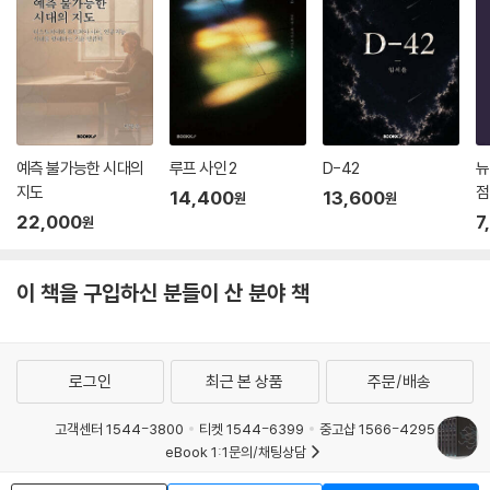
순간 시간 가는 줄 모르고 빠져들게 될 것이다.
예측 불가능한 시대의
루프 사인 2
D-42
뉴
지도
점
14,400
13,600
원
원
22,000
7
원
이 책을 구입하신 분들이 산 분야 책
로그인
최근 본 상품
주문/배송
고객센터 1544-3800
티켓 1544-6399
중고샵 1566-4295
eBook 1:1문의/채팅상담
예스이십사(주) 사업자 정보