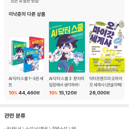
있는 유일한 방법”
어린데
이낙준
의 다른 상품
3권
천재의 증명
미국 가야 돼
첫인상
외래
다학제
도장 깨기
가진 거 내놔 보셔
AI 닥터 스쿨 1~3권 세
AI 닥터 스쿨 3 : 환자의
닥터프렌즈의 오마이
왓슨
트
입장에서 생각하라!
갓 세계사 (큰글자책)
파티
10
44,460
10
15,120
28,000
%
%
원
원
원
헨리
진짜 이상하네
기적
관련 분류
4권
국내도서
소설/시/희곡
장르소설
SF