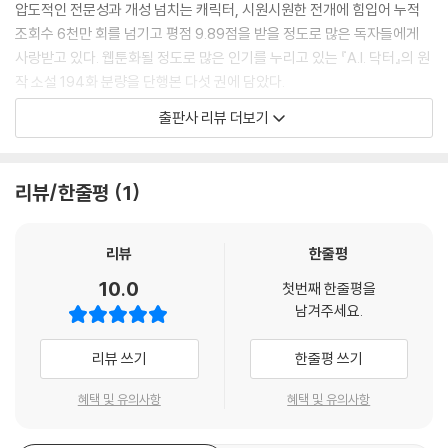
압도적인 전문성과 개성 넘치는 캐릭터, 시원시원한 전개에 힘입어 누적
원인이 뭔데?
조회수 6천만 회를 넘기고 평점 9.89점을 받을 정도로 많은 독자들에게
누가 같이 있느냐에 따라
사랑받고 있다. 웹툰화될 정도로 많은 인기를 누리고 있는 『A.I. 닥터』의 원
만들어 봅시다
작 소설 194화 분량을 단행본 다섯 권에 담았다.
열이 난다고
역시 네가 의국장이다
출판사 리뷰 더보기
바루다 & 수혁 콤비의 탄생부터 첫 콘퍼런스 발표, 미국 연수를 비롯해 수
원인이 없어? 배에 물이 차는데?
많은 난제들을 해결하며 한 발 한 발 성장해 나가는 수혁의 모습이 독자들
혈종
에게 깊은 쾌감을 선사한다. 이에 더해 실제 의사였던 작가의 전문적 지식
뭐여 이게
리뷰/한줄평
1
과 뛰어난 필력이 만들어 내는 흡입력 역시 큰 매력이다. 또한 단행본화 과
본격적으로
정에서 오타와 문장을 바로잡고, 가독성을 중심으로 본문을 새로 디자인해
쉽게 확신하지 마
읽기가 매우 편해졌다. 웹소설로 『A.I. 닥터』를 읽은 독자라도 실물 책을 소
리뷰
한줄평
장하거나 다시 읽기에 좋은 단행본이다.
10.0
첫번째 한줄평을
남겨주세요.
“잘 짜인 노티는 내과 의사 입장에서는 잘 만든 수사극처럼 재밌게 느껴지
는 법”
리뷰 쓰기
한줄평 쓰기
증상을 따라 병명을 잡아내는 의학 추리물!
전문 지식 덕에 높아진 현실감과 몰입감
혜택 및 유의사항
혜택 및 유의사항
작가의 전문성이 가장 빛을 발하는 순간은, 수혁과 바루다가 환자의 증상