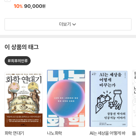
10
90,000
%
원
더보기
이 상품의 태그
#최후의인류
화학 연대기
나노화학
AI는 세상을 어떻게 바
들