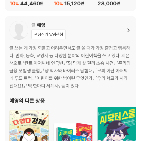
10
44,460
10
15,120
28,000
%
%
원
원
원
글
예영
관심작가 알림신청
글 쓰는 게 가장 힘들고 어려우면서도 글 쓸 때가 가장 즐겁고 행복하
다. 만화, 동화, 교양서 등 다양한 분야의 어린이책을 쓰고 있다. 지은
책으로 『칸트 아저씨네 연극반』 『닭 답게 살 권리 소송 사건』 『존리의
금융 모험생 클럽』 『냥 박사와 바이러스 탐험대』 『코피 아난 아저씨
네 푸드 트럭』 『어린이를 위한 법이란 무엇인가』 『우리 학교가 사라
진대요!』 『딱 한마디 세계사』 등이 있다.
예영
의 다른 상품