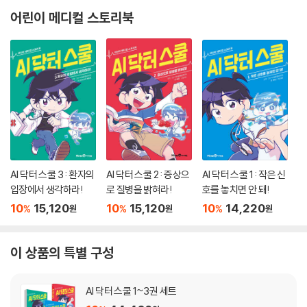
어린이 메디컬 스토리북
AI 닥터 스쿨 3 : 환자의
AI 닥터 스쿨 2 : 증상으
AI 닥터 스쿨 1 : 작은 신
입장에서 생각하라!
로 질병을 밝혀라!
호를 놓치면 안 돼!
10
15,120
10
15,120
10
14,220
%
%
%
원
원
원
이 상품의 특별 구성
AI 닥터 스쿨 1~3권 세트