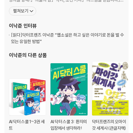
『중증외상센터 : 골든 아워』 『A.I. 닥터』 『포스트 팬데믹』 『검은 머리
펼쳐보기
5화
영국 의사』 『중증외상센터 : 외과의사 백강혁』, 글쓰기책 『웹소설의
닥터 수호대의 활약 · 128
신』, 교양서 『닥터프렌즈의 오마이갓 세계사』를 썼으며, 어린이책 『A
이낙준
인터뷰
바루다의 의학 상식 아나필락시스 예방하기
I 닥터 스쿨』의 감수를
수호의 메모 아나필락시스 환자를 만났을 때 대처법
[읽다]
닥터프렌즈 이낙준 “웹소설은 하고 싶은 이야기로 돈을 벌 수
보건실 톡톡 토크 보건 샘, 질문 있습니다!
있는 유일한 방법”
에필로그 156
이낙준
의 다른 상품
AI 닥터 스쿨 1~3권 세
AI 닥터 스쿨 3 : 환자의
닥터프렌즈의 오마이
트
입장에서 생각하라!
갓 세계사 (큰글자책)