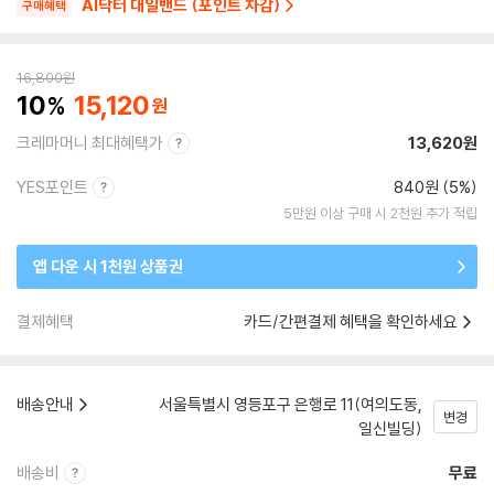
AI닥터 대일밴드 (포인트 차감)
구매혜택
16,800
원
10
15,120
크레마머니 최대혜택가
13,620원
YES포인트
840원 (5%)
5만원 이상 구매 시 2천원 추가 적립
앱 다운 시 1천원 상품권
결제혜택
카드/간편결제 혜택을 확인하세요
배송안내
서울특별시 영등포구 은행로 11(여의도동,
변경
일신빌딩)
배송비
무료