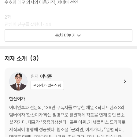
수호의 메모 의사의 마음가짐, 제네바 선언
2화
관심이 친구를 살렸어 · 44
바루다의 의학 상식 유전자 변이로 생기는 질병들
목차 더보기
수호의 메모 병원에서 일하는 사람들
3화
저자 소개
3
결정적인 증거 · 74
바루다의 의학 상식 남의 몸에 얹혀사는 기생충
바루다의 의학 상식 풍토병인 쯔쯔가무시병
원저
이낙준
닥터 류진원의 다이어리 우리나라 소아 청소년과의 역사
관심작가 알림신청
닥터 류진원의 다이어리 우리나라 최초의 소아과 의사
한산이가
4화
이비인후과 전문의, 136만 구독자를 보유한 채널 <닥터프렌즈>의
살이 빠진 이유 · 102
멤버이자 ‘한산이가’라는 필명으로 활발하게 작품을 연재 중인 웹소
바루다의 의학 상식 조심해야 하는 당뇨병
설 작가다. 대표작 『중증외상센터 : 골든 아워』가 넷플릭스 드라마로
바루다의 의학 상식 혈당을 조절하는 인슐린의 발견
제작되어 흥행에 성공했다. 웹소설 『군의관, 이계가다』 『열혈 닥터,
바루다의 의학 상식 관리가 필요한 당뇨병
명의를 향해!』 『의술의 탑』 『닥터, 조선 가다』 『의느님을 믿습니까』