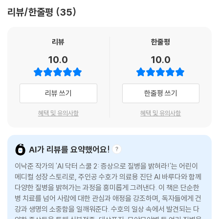
는 공간에서 충분히 일어날 법한 위급한 상황에 대처하는 어린이 닥터 수
리뷰/한줄평
35
호대의 활약은 손에 땀이 날 정도로 긴장감을 더하며 독자들이 이야기 속
으로 빠져들게 만듭니다. 그뿐 아니라 외톨이 소년 수호가 친구들과 어린
이 닥터 수호대를 만들고 우정을 쌓아 가며 성장하는 과정은 읽는 재미를
리뷰
한줄평
더할 것입니다.
10.0
10.0
드라마 〈중증 외상 센터〉로 이름을 알린, 글 쓰는 의사이자
유튜브 크리에이터 이낙준이 만든 첫 번째 어린이책!
리뷰 쓰기
한줄평 쓰기
〈AI 닥터 스쿨〉 시리즈는 동명의 웹툰이자 웹소설 《A.I. 닥터》를 어린이 버
혜택 및 유의사항
혜택 및 유의사항
전으로 재구성한 책입니다. 《A.I. 닥터》의 저자 이낙준(한산이가)은 이비
인후과 의사이자, 구독자 142만 명의 의학 채널 ‘닥터프렌즈’의 크리에이
터, 웹소설 작가, 방송인으로 활발하게 활동 중입니다. 친구와 이야기하듯
AI가 리뷰를 요약했어요!
알기 쉽게 의학 정보를 전달한 유튜브 ‘닥터프렌즈’를 많은 사람들이 좋아
이낙준 작가의 'AI 닥터 스쿨 2: 증상으로 질병을 밝혀라!'는 어린이
했듯이, 아이들이 의학과 생명에 관심을 갖고 큰 꿈을 키울 수 있기를 바라
메디컬 성장 스토리로, 주인공 수호가 의료용 진단 AI 바루다와 함께
는 마음에서 〈AI 닥터 스쿨〉 시리즈의 기획 및 감수를 맞아 현직 의사의 생
다양한 질병을 밝혀가는 과정을 흥미롭게 그려낸다. 이 책은 단순한
생한 경험과 정확한 의학 지식 그리고 제일 중요한 의사로서의 마음가짐
병 치료를 넘어 사람에 대한 관심과 애정을 강조하며, 독자들에게 건
등을 전달하고자 하였습니다.
강과 생명의 소중함을 일깨워준다. 수호의 일상 속에서 발견되는 다