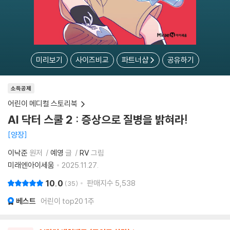
미리보기
사이즈비교
파트너샵
공유하기
소득공제
어린이 메디컬 스토리북
AI 닥터 스쿨 2 : 증상으로 질병을 밝혀라!
양장
이낙준
원저
예영
글
RV
그림
미래엔아이세움
2025.11.27.
10.0
판매지수
5,538
35
베스트
어린이 top20 1주