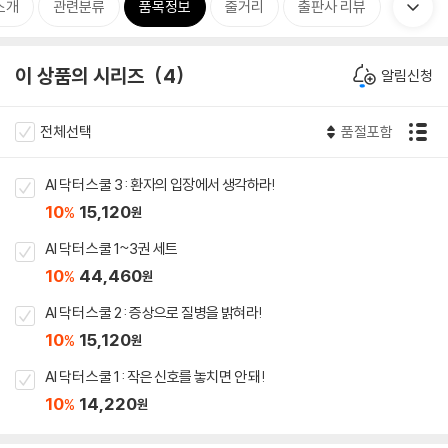
소개
관련분류
품목정보
줄거리
출판사 리뷰
이 상품의 시리즈
4
알림신청
전체선택
품절포함
AI 닥터 스쿨 3 : 환자의 입장에서 생각하라!
10
15,120
%
원
AI 닥터 스쿨 1~3권 세트
10
44,460
%
원
AI 닥터 스쿨 2 : 증상으로 질병을 밝혀라!
10
15,120
%
원
AI 닥터 스쿨 1 : 작은 신호를 놓치면 안 돼!
10
14,220
%
원