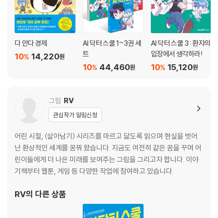
다 안다 경제
AI 닥터 스쿨 1~3권 세
AI 닥터 스쿨 3 : 환자의
트
입장에서 생각하라!
10
14,220
%
원
10
44,460
10
15,120
%
%
원
원
그림
RV
관심작가 알림신청
어린 시절, 〈살아남기〉 시리즈를 마르고 닳도록 읽으며 현실을 벗어
난 환상적인 세계를 꿈꿔 왔습니다. 지금도 여전히 같은 꿈을 꾸며 어
린이들에게 더 나은 미래를 보여주는 그림을 그리고자 합니다. 이야
기책부터 웹툰, 게임 등 다양한 작업에 참여하고 있습니다.
RV
의 다른 상품