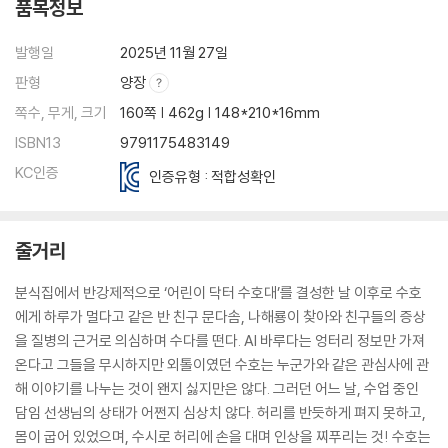
품목정보
발행일
2025년 11월 27일
판형
양장
쪽수, 무게, 크기
160쪽 | 462g | 148*210*16mm
ISBN13
9791175483149
KC인증
인증유형 : 적합성확인
줄거리
분식집에서 반강제적으로 ‘어린이 닥터 수호대’를 결성한 날 이후로 수호
에게 하루가 멀다고 같은 반 친구 문다솜, 나해룡이 찾아와 친구들의 증상
을 질병의 근거로 의심하며 수다를 떤다. AI 바루다는 엉터리 정보만 가져
온다고 그들을 무시하지만 외톨이였던 수호는 누군가와 같은 관심사에 관
해 이야기를 나누는 것이 왠지 싫지만은 않다. 그러던 어느 날, 수업 중인
담임 선생님의 상태가 어쩐지 심상치 않다. 허리를 반듯하게 펴지 못하고,
몸이 굽어 있었으며, 수시로 허리에 손을 대며 인상을 찌푸리는 것! 수호는