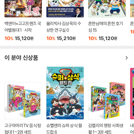
백앤아×고고프렌즈 국
물리박사 김상욱의 수
흔한남매의 흔한 호기
흔
어별동대 1 : 시작
상한 연구실 0
심 15
1
10
15,120
10
15,210
10
15,120
%
%
%
원
원
원
이 분야 신상품
고구마머리TV 음식 탐
슈뻘맨의 슈퍼 상식 월
김켈리의 명랑 사회생
내
험대 1~2권 세트
드컵 6
활 1~3권 세트
어