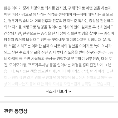
많은 아이가 장래 희망으로 의사를 꼽지만, 구체적으로 어떤 일을 하는지,
어떤 마음가짐으로 의사라는 직업을 선택해야 하는지에 대해서는 잘 모르
는 경우가 많습니다. 이비인후과 전문의인 이낙준 작가는 증상을 판단하고
의학 지식을 바탕으로 병명을 찾아내는 의사의 일이 실제로 무척 치열하고
긴장되지만, 한편으로는 증상을 단서 삼아 정확한 병명을 찾아내는 과정이
탐정이 증거를 바탕으로 범인을 찾아내듯 흥미롭다고도 말합니다. 〈AI 닥
터 스쿨〉 시리즈는 이러한 실제 의사로서의 경험을 이야기로 녹여 의사가
되고 싶은 수호가 의료용 진단 AI 바루다의 도움을 받아 친구와 선생님, 동
네 아저씨 등 주변 사람들의 증상을 관찰하고 연구하여 심부전증, 대상 포
진, 모야모야병, 쯔쯔가무시병 등을 알아내는 과정을 흥미진진하게 그렸
습니다. 독자들은 책을 읽으면서 세균이나 바이러스 감염, 면역 이상, 유전
이나 환경 요인 같은 병의 원인과 병이 어떻게 몸속에서 진행되고 어떤 증
상이 나타나는지 등에 대한 의학 지식을 자연스럽게 습득할 수 있습니다.
또한 의사는 단순히 병만 치료하는 것에서 그치지 않고 사람에 대해 관심
책소개 더보기
과 애정을 갖고 치열하게 고민하고 연구해야 한다는 교훈까지 얻게 될 것
입니다.
관련 동영상