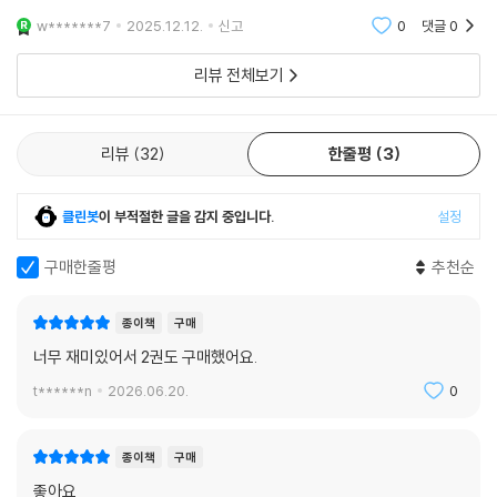
진다.
만족만족 대만족!
w*******7
2025.12.12.
신고
0
댓글
0
리뷰 전체보기
리뷰
32
한줄평
3
클린봇
이 부적절한 글을 감지 중입니다.
설정
구매한줄평
추천순
종이책
구매
너무 재미있어서 2권도 구매했어요.
t******n
2026.06.20.
0
종이책
구매
좋아요