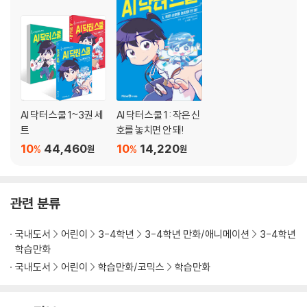
AI 닥터 스쿨 1~3권 세
AI 닥터 스쿨 1 : 작은 신
트
호를 놓치면 안 돼!
10
44,460
10
14,220
%
%
원
원
관련 분류
국내도서
어린이
3-4학년
3-4학년 만화/애니메이션
3-4학년
학습만화
국내도서
어린이
학습만화/코믹스
학습만화