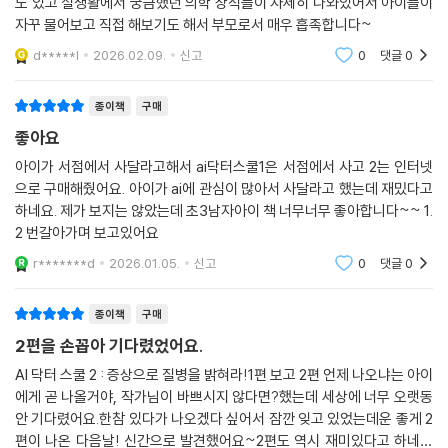
께하게 되었다. 수호의 가능성을 알아보고 수호를 세계 최고의 의사로 키
도 있고 실생활에서 궁금했던 의학 상식들이 자세히 나와있어서 아이들이
자꾸 물어보고 직접 해보기도 해서 부모로서 매우 흡족합니다~
우기로 결심한다
d*****l
2026.02.09.
신고
0
댓글
0
류진원
수호의 아빠. 태화대 병원 소아청소년과 전문의였었다. 인턴 시절 인기과
종이책
구매
에서 서로 데려가려고 쟁탈전이 심했던 우수 학생이었으나 어린이들에 대
좋아요
한 소명감을 가지고 비인기인 소아 청소년과 의사가 되었다. 현재는 수호
아이가 서점에서 사달라고해서 ai닥터스쿨1은 서점에서 사고 2는 인터넷
소아과를 개원해서 2년째 운영 중이며, 뛰어난 의술과 환자를 대하는 진심
으로 구매해줬어요. 아이가 ai에 관심이 많아서 사달라고 했는데 재밌다고
어린 마음 덕분에 맘 카페에서 소문이 나 종합 병원 못지않게 바쁘다.
하네요. 제가 보지는 않았는데 초3남자아이 책 너무너무 좋아합니다~~ 1.
2 번갈아가며 보고있어요
문다솜
r*******d
2026.01.05.
신고
0
댓글
0
수호와 같은 반 여학생. 이 세상에 궁금한 게 너무 많은 호기심 대장이다.
자칭 어린이 탐정이자, 세상에 궁금한 게 너무 많은 호기심 대장. 수호, 해
룡이와 어린이 닥터 수호대를 결성하고 아픈 친구들을 찾아다닌다.
종이책
구매
2편을 손꼽아 기다렸었어요.
나해룡
AI 닥터 스쿨 2 : 증상으로 질병을 밝혀라!1편 보고 2편 언제 나오냐는 아이
수호와 같은 반 남학생. 머리보다 몸이 먼저 반응하는 편이다. 성격은 물론
에게 곧 나올거야, 작가님이 바쁘시지 않다면?했는데 세상에 너무 오랫동
이고 학교 성적이나 체격 등 모든 면이 수호와 정반대되는 친구다. 처음에
안 기다렸어요.한참 있다가 나오겠다 싶어서 잠깐 잊고 있었는데운 좋게 2
는 수호를 싫어했으나, 수호가 동생의 상처를 치료해 준 뒤 수호와 가까워
편이 나온 다음날! 신간으로 발견했어요~2편도 역시 재미있다고 하네요