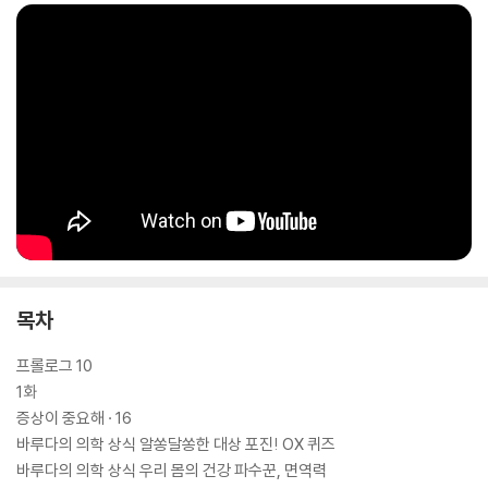
목차
프롤로그 10
1화
증상이 중요해 · 16
바루다의 의학 상식 알쏭달쏭한 대상 포진! OX 퀴즈
바루다의 의학 상식 우리 몸의 건강 파수꾼, 면역력