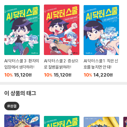
AI 닥터 스쿨 3 : 환자의
AI 닥터 스쿨 2 : 증상으
AI 닥터 스쿨 1 : 작은 신
입장에서 생각하라!
로 질병을 밝혀라!
호를 놓치면 안 돼!
10
15,120
10
15,120
10
14,220
%
%
%
원
원
원
이 상품의 태그
#완결