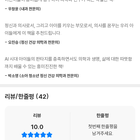
속으로 빠져들게 만듭니다. 어린이 닥터 수호대가 주변 사람들을 돌아보고
- 우창윤 (내과 전문의)
적극적으로 도우며 성장해 가는 과정 또한 읽는 재미를 더할 것입니다.
정신과 의사로서, 그리고 아이를 키우는 부모로서, 의사를 꿈꾸는 우리 아
특히 3권에서는 어린이 닥터 수호대의 새 멤버를 뽑기 위해 ‘의학 상식 골
이들에게 이 책을 추천드립니다.
든벨’ 대회를 개최합니다. 독자들은 재미있는 퀴즈를 풀며 생활에 도움이
되는 의학 상식을 쌓을 수 있을 것입니다.
- 오진승 (정신 건강 의학과 전문의)
재미있는 스토리를 읽으며
AI 시대 아이들의 판타지를 충족하면서도 의학과 생명, 삶에 대한 따뜻함
미리 경험하는 의학과 의사의 세계!
까지 배울 수 있는 흥미진진한 책!
- 박소영 (소아 청소년 정신 건강 의학과 전문의)
많은 아이가 장래 희망으로 의사를 꼽지만, 구체적으로 어떤 일을 하는지,
어떤 마음가짐으로 의사라는 직업을 선택해야 하는지에 대해서는 잘 모르
는 경우가 많습니다. 이비인후과 전문의인 이낙준 작가는 증상을 판단하고
리뷰/한줄평
42
의학 지식을 바탕으로 병명을 찾아내는 의사의 일이 실제로 무척 치열하고
긴장되지만, 한편으로는 증상을 단서 삼아 정확한 병명을 찾아내는 과정이
리뷰
한줄평
탐정이 증거를 바탕으로 범인을 찾아내듯 흥미롭다고도 말합니다. 〈AI 닥
터 스쿨〉 시리즈는 이러한 실제 의사로서의 경험을 이야기로 녹여 의사가
10.0
첫번째 한줄평을
되고 싶은 수호가 의료용 진단 AI 바루다의 도움을 받아 분식점 주인 할머
남겨주세요.
니, 학원 친구 등 주변 사람들의 증상을 관찰하여 장염, 소아 백혈병, 알츠