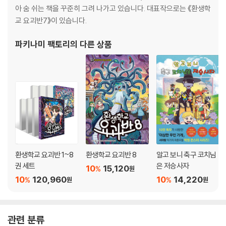
아 숨 쉬는 책을 꾸준히 그려 나가고 있습니다. 대표작으로는 《환생학
교 요괴반7》이 있습니다.
파키나미 팩토리
의 다른 상품
환생학교 요괴반 1~8
환생학교 요괴반 8
알고 보니 축구 코치님
권 세트
은 저승사자
10
15,120
%
원
10
120,960
10
14,220
%
%
원
원
관련 분류