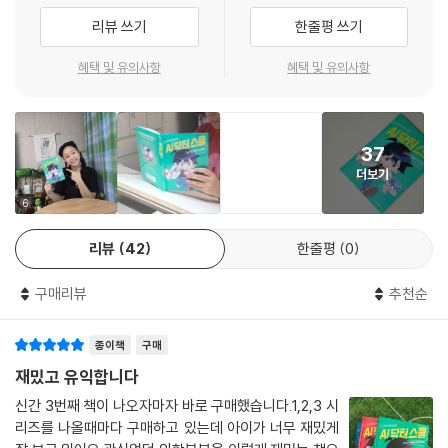
하이머병 등을 알아내는 과정을 흥미진진하게 그렸습니다. 독자들은 책을
리뷰 쓰기
한줄평 쓰기
읽으면서 어떻게 하면 장염을 예방할 수 있는지, 건망증과 치매는 어떻게
혜택 및 유의사항
혜택 및 유의사항
구분하는지, 소아암과 성인암은 어떻게 다른지 등에 대한 의학 지식을 자
연스럽게 습득할 수 있습니다. 또한 진정한 의사라면 병을 진단하고 치료
하는 것 외에도 치료 이후의 삶까지 살피는 등 환자의 입장에서 생각해야
한다는 교훈까지 얻게 될 것입니다.
37
더보기
6
리뷰
42
한줄평
0
구매리뷰
추천순
종이책
구매
재밌고 유익합니다
신간 3번째 책이 나오자마자 바로 구매했습니다.1,2,3 시
리즈를 나올때마다 구매하고 있는데 아이가 너무 재밌게