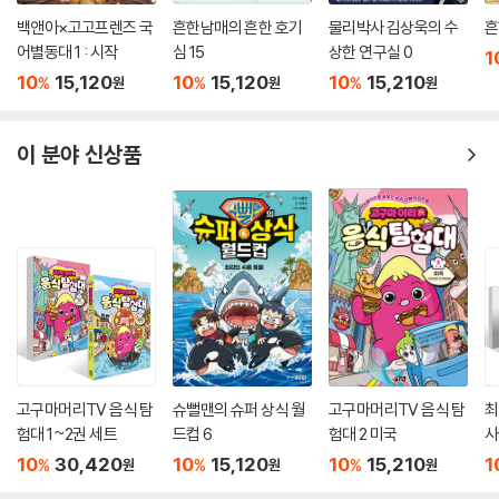
백앤아×고고프렌즈 국
흔한남매의 흔한 호기
물리박사 김상욱의 수
흔
어별동대 1 : 시작
심 15
상한 연구실 0
1
10
15,120
10
15,120
10
15,210
%
%
%
원
원
원
이 분야 신상품
고구마머리TV 음식 탐
슈뻘맨의 슈퍼 상식 월
고구마머리TV 음식 탐
최
험대 1~2권 세트
드컵 6
험대 2 미국
사
10
30,420
10
15,120
10
15,210
1
%
%
%
원
원
원