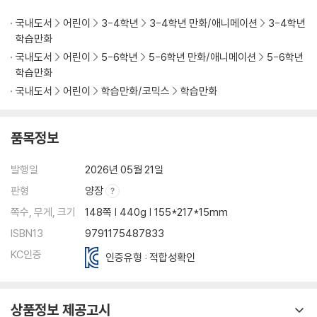
국내도서
어린이
3-4학년
3-4학년 만화/애니메이션
3-4학년
학습만화
국내도서
어린이
5-6학년
5-6학년 만화/애니메이션
5-6학년
학습만화
국내도서
어린이
학습만화/코믹스
학습만화
품목정보
발행일
2026년 05월 21일
판형
양장
쪽수, 무게, 크기
148쪽 | 440g | 155*217*15mm
ISBN13
9791175487833
KC인증
인증유형 : 적합성확인
상품정보 제공고시