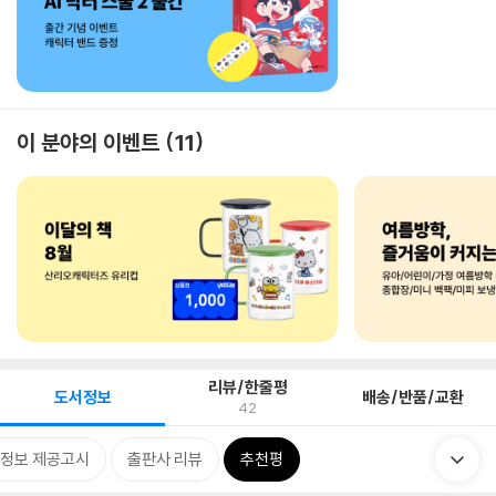
이 분야의 이벤트
11
리뷰/한줄평
도서정보
배송/반품/교환
42
정보 제공고시
출판사 리뷰
추천평