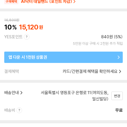
AI닥터 대일밴드 (포인트 차감)
구매혜택
16,800
원
10
15,120
YES포인트
840원 (5%)
5만원 이상 구매 시 2천원 추가 적립
앱 다운 시 1천원 상품권
결제혜택
카드/간편결제 혜택을 확인하세요
배송안내
서울특별시 영등포구 은행로 11(여의도동,
변경
일신빌딩)
배송비
무료