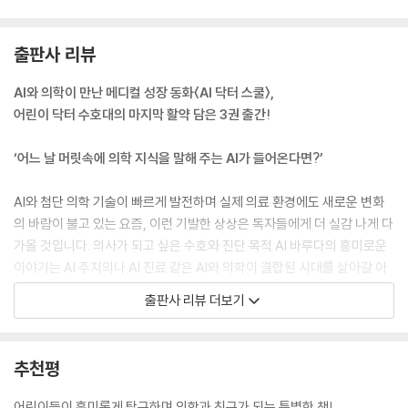
출판사 리뷰
AI와 의학이 만난 메디컬 성장 동화〈AI 닥터 스쿨〉,
어린이 닥터 수호대의 마지막 활약 담은 3권 출간!
‘어느 날 머릿속에 의학 지식을 말해 주는 AI가 들어온다면?’
AI와 첨단 의학 기술이 빠르게 발전하며 실제 의료 환경에도 새로운 변화
의 바람이 불고 있는 요즘, 이런 기발한 상상은 독자들에게 더 실감 나게 다
가올 것입니다. 의사가 되고 싶은 수호와 진단 목적 AI 바루다의 흥미로운
이야기는 AI 주치의나 AI 진료 같은 AI와 의학이 결합된 시대를 살아갈 아
이들의 관심을 불러일으킵니다.
출판사 리뷰 더보기
기발한 SF 스토리 외에도 〈AI 닥터 스쿨〉 시리즈는 감동적인 성장 스토리
까지 담고 있습니다. 단골 분식집, 태권도 학원, 아파트 단지 등 아이들이
추천평
생활하는 공간에서 충분히 일어날 법한 위급한 상황에 대처하는 어린이 닥
터 수호대의 활약은 손에 땀이 날 만큼 긴장감을 더하며 독자들이 이야기
어린이들이 흥미롭게 탐구하며 의학과 친구가 되는 특별한 책!