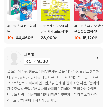
AI 닥터 스쿨 1~3권 세
닥터프렌즈의 오마이
AI 닥터 스쿨 2 : 증상으
트
갓 세계사 (큰글자책)
로 질병을 밝혀라!
10
44,460
28,000
10
15,120
%
%
원
원
원
글
예영
관심작가 알림신청
글 쓰는 게 가장 힘들고 어려우면서도 글 쓸 때가 가장 즐겁고 행복하
다. 만화, 동화, 교양서 등 다양한 분야의 어린이책을 쓰고 있다. 지은
책으로 『칸트 아저씨네 연극반』 『닭 답게 살 권리 소송 사건』 『존리의
금융 모험생 클럽』 『냥 박사와 바이러스 탐험대』 『코피 아난 아저씨
네 푸드 트럭』 『어린이를 위한 법이란 무엇인가』 『우리 학교가 사라
진대요!』 『딱 한마디 세계사』 등이 있다.