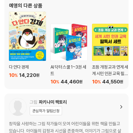
예영
의 다른 상품
다 안다 경제
AI 닥터 스쿨 1~3권 세
초등 개정 교과 연계 세
트
계 시민 인권 교육 필독
10
14,220
%
원
서 세트
10
44,460
10
44,550
%
%
원
원
그림
파키나미 팩토리
관심작가 알림신청
창작을 사랑하는 그림 작가들이 모여 어린이들을 위한 책을 만들고
있습니다. 아이들의 감정과 시선을 존중하며, 이야기가 그림으로 살