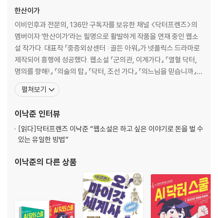
한산이가
이비인후과 전문의, 136만 구독자를 보유한 채널 <닥터프렌즈>의
멤버이자 ‘한산이가’라는 필명으로 활발하게 작품을 연재 중인 웹소
설 작가다. 대표작 『중증외상센터 : 골든 아워』가 넷플릭스 드라마로
제작되어 흥행에 성공했다. 웹소설 『군의관, 이계가다』 『열혈 닥터,
명의를 향해!』 『의술의 탑』 『닥터, 조선 가다』 『의느님을 믿습니까』
『중증외상센터 : 골든 아워』 『A.I. 닥터』 『포스트 팬데믹』 『검은 머리
펼쳐보기
영국 의사』 『중증외상센터 : 외과의사 백강혁』, 글쓰기책 『웹소설의
신』, 교양서 『닥터프렌즈의 오마이갓 세계사』를 썼으며, 어린이책 『A
이낙준
인터뷰
I 닥터 스쿨』의 감수를
[읽다]
닥터프렌즈 이낙준 “웹소설은 하고 싶은 이야기로 돈을 벌 수
있는 유일한 방법”
이낙준
의 다른 상품