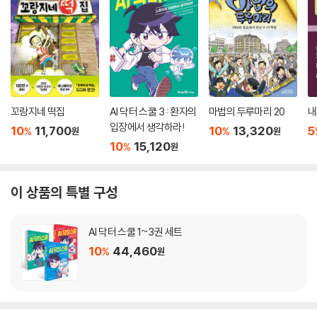
꼬랑지네 떡집
AI 닥터 스쿨 3 : 환자의
마법의 두루마리 20
내
입장에서 생각하라!
10
11,700
10
13,320
5
%
%
원
원
10
15,120
%
원
이 상품의 특별 구성
AI 닥터 스쿨 1~3권 세트
10
44,460
%
원