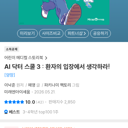
미리보기
사이즈비교
파트너샵
공유하기
소득공제
어린이 메디컬 스토리북
AI 닥터 스쿨 3 : 환자의 입장에서 생각하라!
양장
이낙준
원저
예영
글
파키나미 팩토리
그림
미래엔아이세움
2026.05.21.
10.0
판매지수
2,850
42
베스트
3-4학년 top100 1주