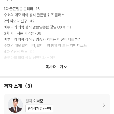
1화 골든벨을 울려라 · 16
수호의 메모 의학 상식 골든벨 퀴즈 플러스
2화 약보다 친구 · 42
바루다의 의학 상식 알쏭달쏭한 장염 OX 퀴즈!
3화 사라지는 기억들 · 66
바루다의 의학 상식 건망증과 치매는 어떻게 다를까?
수호의 메모 할아버지, 할머니와 함께 해 보는 치매 테스트
4화 명탐정 해룡 · 92
바루다의 의학 상식 성인암과 소아암
5화 최고의 보답 · 114
목차 더보기
바루다의 의학 상식 치매를 예방하는 생활 습관
닥터 류진원의 다이어리 소아 청소년과의 미래
에필로그 · 142
저자 소개
3
정답 · 146
원저
이낙준
관심작가 알림신청