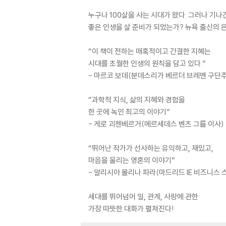
누구나 100살을 사는 시대가 왔다. 그러나 기나
좋은 인생을 살 준비가 되었는가? 뉴욕 출신의 
“이 책이 전하는 매혹적이고 간결한 지혜는
시대를 초월한 인생의 원칙을 담고 있다.”
- 마르코 보데(분데스리가 베르더 브레멘 구단주
“과학적 지식, 삶의 지혜와 경험을
한 곳에 녹인 최고의 이야기”
- 게로 괴첸베르거(메르세데스 벤츠 그룹 이사)
“뛰어난 작가가 선사하는 유익하고, 재밌고,
마음을 울리는 영혼의 이야기”
- 알리시아 몰리나 파라(마드리드 IE 비즈니스 
세대를 뛰어넘어 일, 관계, 사랑에 관한
가장 따뜻한 대화가 펼쳐진다!