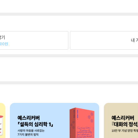
팔기
내 
800원