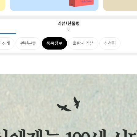
리뷰/한줄평
0
 소개
관련분류
품목정보
출판사 리뷰
추천평