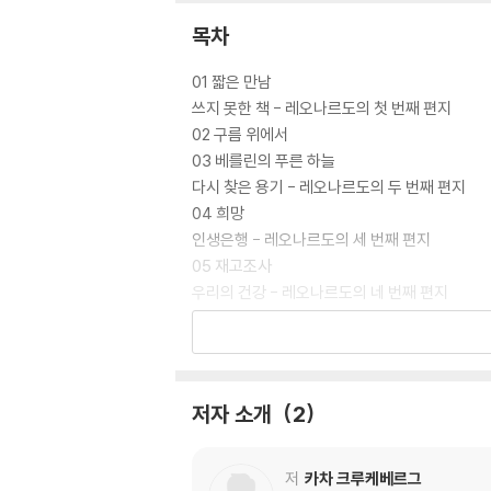
목차
01 짧은 만남
쓰지 못한 책 - 레오나르도의 첫 번째 편지
02 구름 위에서
03 베를린의 푸른 하늘
다시 찾은 용기 - 레오나르도의 두 번째 편지
04 희망
인생은행 - 레오나르도의 세 번째 편지
05 재고조사
우리의 건강 - 레오나르도의 네 번째 편지
06 유혹
우리의 돈 - 레오나르도의 다섯 번째 편지
07 활력
우리의 정신 - 레오나르도의 여섯 번째 편지
저자 소개
2
08 머릿속 장벽
우리의 일 - 레오나르도의 일곱 번째 편지
09 열정
저
카차 크루케베르그