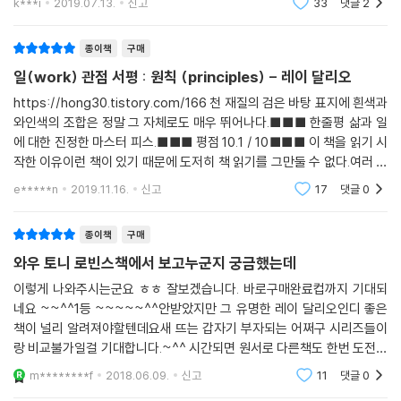
필수적이라는 사실에 동의했다. 하지만 그것 때문에 일부 사람들의 기분이
k***i
2019.07.13.
신고
33
댓글
2
을 이해할 수 있지
상하기도 했다. 레이 달리오를 잘 알지 못한 사람들은 그의 직설화법에 불
쾌감을 느꼈다. 그때 그는 서로를 대하는 원칙을 사람들이 명확하게 이해
종이책
구매
하는 것이 얼마나 중요한 것인지를 절감했다고 한다. 레이 달리오가 원칙
일(work) 관점 서평 : 원칙 (principles) - 레이 달리오
들을 글로 옮기는 수십 년간의 작업이 시작됐다. 상황이 약간씩 바뀌며 반
https://hong30.tistory.com/166 천 재질의 검은 바탕 표지에 흰색과
복적으로 발생했기 때문에, 원칙들은 계속 가다듬어졌다. 시작은 미미했지
와인색의 조합은 정말 그 자체로도 매우 뛰어나다.■■■ 한줄평 삶과 일
만 원칙들은 시간이 지나면서 점점 늘어났다. 2000년 중반 무렵 브리지워
에 대한 진정한 마스터 피스.■■■ 평점 10.1 / 10■■■ 이 책을 읽기 시
터는 빠르게 성장하기 시작했고, 브리지워터의 독특한 문화를 배우고 적응
작한 이유이런 책이 있기 때문에 도저히 책 읽기를 그만둘 수 없다.여러 책
하고자 하는 신규 매니저들이 많이 영입됐다. 조언을 구하려는 직원들도
에서 직간접적으로 언급된 브리지워터의 레이 달리오가 쓴 책이다.특
e*****n
2019.11.16.
신고
17
댓글
0
늘어났다. 그래서 2006년에 대략 60개의 업무 원칙 리스트를 준비해 브
히 ＜오리지널스＞에서
리지워터 매니저들에게 배포했다. 시간이 흐르면서 레이 달리오는 회사 경
종이책
구매
영에서 발생할 수 있는 거의 모든 상황을 접하게 되었다. 그래서 이 모든 상
황에 대처 가능한 수백 개의 원칙을 마련했다. 그 후 업무 원칙 모음집은 투
와우 토니 로빈스책에서 보고누군지 궁금했는데
자 원칙 모음집처럼 일종의 ‘의사결정 도서관’ 역할을 하게 되었다고 한다.
이렇게 나와주시는군요 ㅎㅎ 잘보겠습니다. 바로구매완료컵까지 기대되
비밀로 남기려던 경영 철학 전 세계 베스트셀러가 되다
레이 달리오가 정
네요 ~~^^1등 ~~~~~^^안받았지만 그 유명한 레이 달리오인디 좋은
리한 자신의 인생 철학과 투자 개념은 ‘원칙Principles’라는 제목의 111페
책이 널리 알려져야할텐데요새 뜨는 갑자기 부자되는 어쩌구 시리즈들이
이지짜리 문서로 정리되었고, 모든 직원들의 필독 자료이자 브리지워터의
랑 비교불가일걸 기대합니다.~^^ 시간되면 원서로 다른책도 한번 도전하
기업 문화를 상징하는 문서가 되었다. 최근까지 달리오는 자신의 기업 시
겟습니다..빠른배송과 안전한포장이 필요해요...
m********f
2018.06.09.
신고
11
댓글
0
스템을 대부분 비밀로 유지하려고 했다. 하지만 은퇴할 시점이 다가오자,