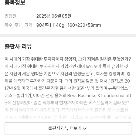
품목정보
발행일
2025년 06월 05일
쪽수, 무게, 크기
984쪽 | 1140g | 160*230*58mm
출판사 리뷰
이 시대의 가장 위대한 투자자이자 경영자, 그가 지켜온 원칙은 무엇인가?
이 시대 가장 위대한 투자자이자 기업가인 레이 달리오가 특히 유명한 것
은 자신이 세운 원칙을 기반으로 자신의 인생을 살고, 회사를 경영하며, 경
제를 예측하고 투자하기 때문이다. 그의 원칙을 담은 첫 저서 『원칙』은 20
17년 9월 미국에서 출간된 직후 종이책만 35만 부가 팔리며 뉴욕타임스
베스트셀러 1위, 아마존 선정 올해의 Best Business & Leadership titl
e에 선정되었다. 출간 직후부터 현재까지 아마존 베스트셀러에 올라 있으
며 전 세계에 판권이 계약되었다. 중국에서 번역서가 출간된 후 베스트셀
러 순위 1위에 오르며 100만 부가 판매되었고, 중국 본토에 레이 달리오 열
풍을 불러왔다.
투자뿐 아니라 인생에 대한 혜안이 있는 투자자
레이 달리
출판사 리뷰 더보기
오는 ‘이코노미스트’라고 불릴 만큼 경제 흐름에 정통하여 해외에서 각종