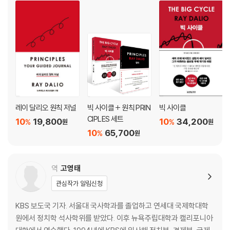
1. 극단적 진실과 극단적 투명성을 믿어라
2. 의미 있는 일과 의미 있는 관계를 구축하라
3. 실수는 용인되지만, 실수에서 교훈을 얻지 못하는 것은 용납할 수 없는
문화를 만들어라
4. 조화를 이룩하고 유지하라
5. 신뢰도가 결정에 영향력을 미친다
6. 견해 차이를 극복하는 방법을 배워라
올바른 인재를 구하는 방법
레이 달리오 원칙 저널
빅 사이클 + 원칙 PRIN
빅 사이클
7. ‘누구’인가가 ‘무엇’보다 더 중요하다는것을 기억하라
CIPLES 세트
10
19,800
10
34,200
%
%
원
원
8. 잘못된 채용의 대가는 막대하기 때문에 올바른 사람을 고용하라
10
65,700
%
원
9. 사람들을 끊임없이 교육하고 검증하고 평가하고 분류하라
당신의 조직을 만들고 발전시키기
역
고영태
관심작가 알림신청
10. 목표를 달성하려면 기계를 작동시키는 것처럼 조직을 관리하라
11. 문제를 파악하고 용인하지 마라
KBS 보도국 기자. 서울대 국사학과를 졸업하고 연세대 국제학대학
12. 근본 원인을 찾기 위해 문제를 진단하라
원에서 정치학 석사학위를 받았다. 이후 뉴욕주립대학과 캘리포니아
13. 문제 해결을 위해 시스템 개선 방법을 설계하라