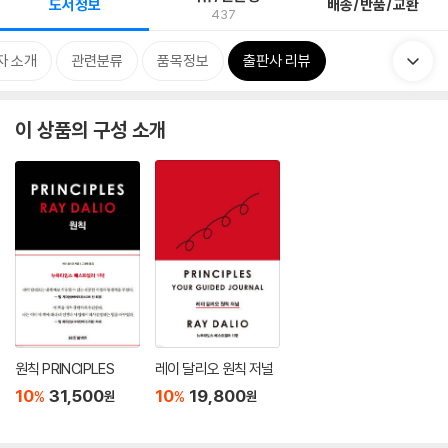
도서정보
배송/반품/교환
437
자 소개
관련분류
품목정보
출판사 리뷰
이 상품의 구성 소개
원칙 PRINCIPLES
레이 달리오 원칙 저널
10
31,500
10
19,800
%
%
원
원