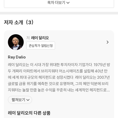
목차 더보기
6. 혜택에 대한 보답: 2011-2015
7. 마지막 해 그리고 가장 위대한 도전: 2016-2017
8. 높은 수준에서 되돌아보다
저자 소개
3
제2부 인생의 원칙
저
레이 달리오
1. 현실을 수용하고 대응하라
관심작가 알림신청
2. 인생에서 원하는 것을 얻기 위해 5단계 과정을 활용하라
3. 극단적으로 개방적인 생각을 가져라
Ray Dalio
4. 사람들의 뇌는 서로 다르게 작동한다는 것을 이해하라
레이 달리오는 이 시대 가장 위대한 투자자이자 기업가다. 1975년 방
5. 효율적으로 결정하는 방법을 배워라
두 개짜리 아파트에서 브리지워터 어소시에이츠를 설립해 40년 만
인생의 원칙: 종합 정리
에 세계 최대 규모의 헤지펀드로 성장시켰다. 레이 달리오는 2007년
인생의 원칙에 관한 요약과 차례
글로벌 금융 위기를 예측한 것으로 유명하며, 그의 혜안 덕분에 브리
지워터는 놀랄 만큼 높은 수익을 꾸준히 내는 세계적인 헤지펀드로
제3부 일의 원칙
성장했다. 그는 타임지가 선정한 세계에서 가장 영향력 있는 100대
펼쳐보기
일의 원칙에 관한 요약과 차례
인물에 선정됐을 뿐만 아니라 포춘이 선정한 세계 100대 부자에 이
름을 올렸다. 최근에는 투자의 제왕 조지 소로스의 수익률을 제치며
레이 달리오
의 다른 상품
올바른 문화를 만드는 방법
헤지펀드의 역사를 새롭게 썼다. ‘이코노미스