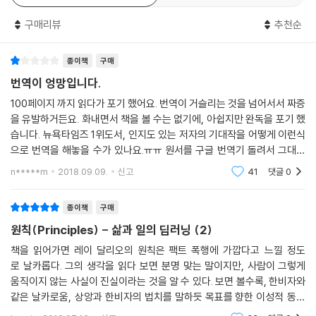
오가 회사를 경영하는 과정에서 발견한 자신만의 독특한 212개의 원칙은
구매리뷰
추천순
브리지워터의 전 직원의 필독 자료가 되었을 뿐만 아니라, 전 세계 투자자
들 및 기업가들에게도 필독서로 자리 잡았다. 원칙이 지켜지며 현재 브리
종이책
구매
지워터는 1,600억 달러의 운용 자산을 보유하고 있으며, 연금 펀드와 대학
기부금 펀드 등 350개 이상의 기관 투자자를 고객으로 둔 세계 최대의 헤
번역이 엉망입니다.
지펀드 회사가 되었다. 또한 지난 40년 간 브리지워터는 역사상 어느 헤지
100페이지 까지 읽다가 포기 했어요. 번역이 거슬리는 것을 넘어서서 짜증
펀드보다 더 많은 수익을 투자자들에게 안겨 주었다. 블룸버그에 따르면
을 유발하거든요. 화내면서 책을 볼 수는 없기에, 아쉽지만 완독을 포기 했
브리지워터는 2017년까지 거의 500억 달러의 수익을 창출했으며, 역사
습니다. 뉴욕타임즈 1위도서, 인지도 있는 저자의 기대작을 어떻게 이런식
상 어떤 헤지펀드 회사보다 더 많은 돈을 벌었다. 그리고 레이 달리오는 은
으로 번역을 해놓을 수가 있나요.ㅠㅠ 원서를 구글 번역기 돌려서 그대로
퇴를 앞두고 워터브리지를 40년 이상 세계 최고의 회사로 이끌어온 원칙
옮긴거 아닌가 싶을 정도의 유치한 번역 입니다. 21p"이 책은 나에게 도움
n*****m
2018.09.09.
신고
41
댓글
0
이 됐고, 다른
을 일반 독자들에게도 공개하기로 결정했다.
거의 모든 상황에 대처할 수
있는 212개의 원칙
레이 달리오가 원칙을 정리하게 된 이유는 다음과 같
종이책
구매
다. 그가 무엇보다 원했던 건 의미 있는 일과 관계였다. ‘의미 있는 일’이란
원칙(Principles) - 삶과 일의 딥러닝 (2)
사람들이 신이 나서 열정을 쏟는 것을 말한다. ‘의미 있는 관계’란 진심으로
서로를 챙기고 아끼는 관계를 뜻한다. 서로를 더 챙길수록 더 끈끈해졌고,
책을 읽어가면 레이 달리오의 원칙은 팩트 폭행에 가깝다고 느낄 정도
로 날카롭다. 그의 생각을 읽다 보면 분명 맞는 말이지만, 사람이 그렇게
더 끈끈해질수록 더 좋은 성과를 냈으며, 공유할 보상도 더 커졌다. 이 선순
움직이지 않는 사실이 진실이라는 것을 알 수 있다. 보면 볼수록, 한비자와
환 구조가 ‘자기 강화(Self-Reinforcing)’의 결과를 낳았다. 브리지워터
같은 날카로움, 상앙과 한비자의 법치를 말하듯 목표를 향한 이성적 동작
의 구성원 모두는 절대적인 진실과 투명성이 이 선순환 구조를 만드는 데
기제를 설명하기에 합리적이다. 스로로 사랑하고 인간적이라고 하는 부분