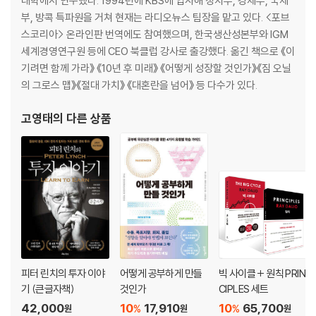
대학에서 연수했다. 1994년에 KBS에 입사해 정치부, 경제부, 국제
14. 계획한 일을 하라
부, 방콕 특파원을 거쳐 현재는 라디오뉴스 팀장을 맡고 있다. <포브
15. 일하는 방법을 정립하기 위해 도구와 규칙을 활용하라
스코리아> 온라인판 번역에도 참여했으며, 한국생산성본부와 IGM
16. 지배구조를 간과하지 마라
세계경영연구원 등에 CEO 북클럽 강사로 출강했다. 옮긴 책으로 《이
일의 원칙: 종합 정리
기려면 함께 가라》 《10년 후 미래》 《어떻게 성장할 것인가》《짐 오닐
의 그로스 맵》《절대 가치》 《대혼란을 넘어》 등 다수가 있다.
마치는 글
부록: 브리지워터의 아이디어 성과주의를 위한 도구와 규칙
고영태
의 다른 상품
참고문헌
『레이 달리오 원칙 저널』
자신만의 원칙을 가져야 하는 이유
원칙의 기본
- 연습1 자신이 어떤 사람인지 생각해보자
- 연습2 현재 닥친 문제를 처리하기 위한 최선의 원칙을 도출하는 방법
- 연습3 인생의 목표를 달성하기 위한 5단계 과정 마스터하기
피터 린치의 투자 이야
어떻게 공부하게 만들
빅 사이클 + 원칙 PRIN
- 연습4 가장 큰 2가지 장애물을 극복하고 실수로부터 배우는 방법을 알
기 (큰글자책)
것인가
CIPLES 세트
아보자
42,000
10
17,910
10
65,700
%
%
원
원
원