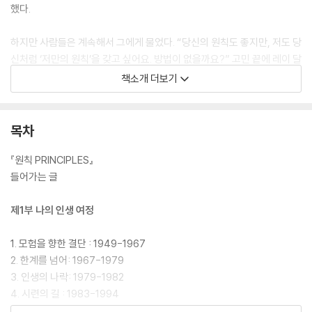
했다.
하지만 사람들은 계속해서 그에게 물었다. “당신의 원칙도 좋지만, 저도 당
신처럼 ‘저만의 원칙’을 갖고 싶어요. 방법이 없을까요?” 고민 끝에 레이 달
리오는 누구나 ‘자신만의 원칙’을 세울 수 있는 방법을 설계했다.
책소개 더보기
일종의 개인 안식처이자, 현 상황을 깊이 살피고 제대로 대처하기 위한 방
안을 고민하는 장소. 《레이 달리오 원칙 저널》을 채워 나가는 과정에서 얻
목차
은 깨달음은 당신의 가장 소중한 재산이 될 것이며, 당신의 삶에 명확한 변
화를 이끌 것이다.
『원칙 PRINCIPLES』
들어가는 글
제1부 나의 인생 여정
1. 모험을 향한 결단 : 1949-1967
2. 한계를 넘어: 1967-1979
3. 인생의 나락: 1979-1982
4. 시련의 길 : 1983-1994
5. 최고의 선물: 1995-2010