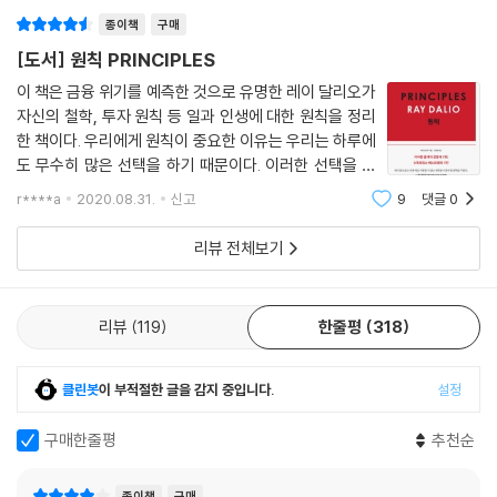
자신의 독특한 경영 방식을 공유하기로 결정했다. 2017년 9월에 레이 달
종이책
구매
리오는 『원칙 Principles: Life and Work』을 출간했다. 이 책은 출간 즉
[도서] 원칙 PRINCIPLES
시 뉴욕타임스 베스트셀러 1위에 올랐으며 출간 전에 이미 중국, 독일, 이
탈리아, 프랑스, 스페인 등 전 세계에 판권이 팔리며 세계적 베스트셀러가
이 책은 금융 위기를 예측한 것으로 유명한 레이 달리오가
자신의 철학, 투자 원칙 등 일과 인생에 대한 원칙을 정리
될 것을 예고했다. 레이 달리오가 중국을 방문했을 때 인터뷰에서 이렇게
한 책이다. 우리에게 원칙이 중요한 이유는 우리는 하루에
말했다. “인생에는 3단계가 있다고 생각한다. 첫 번째 단계는 학생의 단계
도 무수히 많은 선택을 하기 때문이다. 이러한 선택을 아
이다. 끊임없이 배워야 하고 다른 사람에게 기댈 수밖에 없는 단계이다. 두
무 생각없이 하는 것보단 판단을 위한 자신만의 규칙이 있
번째 단계는 일하는 단계이다. 다른 사람들이 당신에게 기대는 단계이고
r****a
2020.08.31.
신고
9
댓글
0
으면 더 좋지 않을까 한다. 모든 사람에게 절대적인 원칙
동시에 당신은 성공하기 위해 최대한 노력하는 시기이다. 세 번째 단계는
은 곧 법칙이겠지만, 우리의 판단은
리뷰 전체보기
더 이상 큰 성공을 바라지 않는 단계이다. 나는 이미 이 단계를 뛰어넘었기
때문에 다른 사람들의 성공을 돕는 것이 나의 기쁨이다.”
『원칙』을 읽은 언
론과 유명인들의 찬사
돈을 버는 재주뿐 아니라 삶에 대한 분명한 안목이
리뷰
119
한줄평
318
있는 것으로 잘 알려진 몇 안 되는 철학적 투자자. - 월 스트리트 저널 레이
달리오는 오랫동안 매력적인 대상이었다. 그의 신간 『원칙』은 유익하고 놀
랍도록 유용하다. -뉴욕 타임스 2017년에 기업이나 커리어를 위한 'it' 책
클린봇
이 부적절한 글을 감지 중입니다.
설정
이 있다면 그것은 레이 달리오의 원칙일 것이다. 이것은 파워 엘리트만을
위한 책이 아니다. 레이 달리오의 매우 구체적인 게임 플랜은 ‘극단적’ 투명
구매한줄평
추천순
성과 진실에 초점을 두고 있으며 강력한 CEO부터 사다리를 오르려는 임
원, 투덜이 직원, 신참들의 경력에까지 모두 적용될 수 있다. ?시카고 트리
종이책
구매