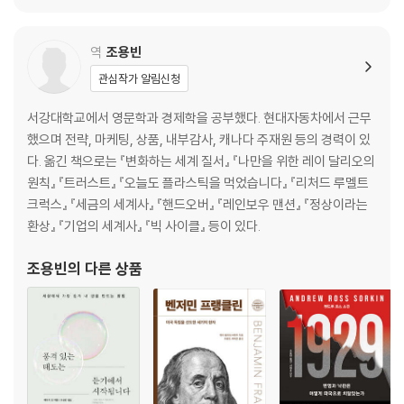
본격적인 가이드의 시작
- 연습5 인생의 여정에서 당신과 사랑하는 사람들의 위치를 파악해야 한
역
조용빈
다
관심작가 알림신청
서강대학교에서 영문학과 경제학을 공부했다. 현대자동차에서 근무
했으며 전략, 마케팅, 상품, 내부감사, 캐나다 주재원 등의 경력이 있
다. 옮긴 책으로는 『변화하는 세계 질서』 『나만을 위한 레이 달리오의
원칙』 『트러스트』 『오늘도 플라스틱을 먹었습니다』 『리처드 루멜트
크럭스』 『세금의 세계사』 『핸드오버』 『레인보우 맨션』 『정상이라는
환상』 『기업의 세계사』 『빅 사이클』 등이 있다.
조용빈
의 다른 상품