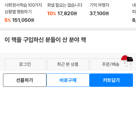
사회정서학습 100가지
화낼 필요는 없습니다
기억 여행자
내
상황별 행동하기
피
10
17,820
37,100
%
원
원
5
151,050
8
%
원
이 책을 구입하신 분들이 산 분야 책
로그인
최근 본 상품
주문/배송
고객센터 1544-3800
티켓 1544-6399
중고샵 1566-4295
선물하기
바로구매
카트담기
eBook 1:1문의/채팅상담
예스이십사(주) 사업자 정보
이용약관
개인정보처리방침
청소년보호정책
PC버전
회사소개
거래처관계자께
도서홍보
광고
Copyright © YES24 Corp. All Rights Reserved.
MATOM15