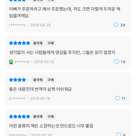
뷴 레이 달리오는 내게 현재 적용 가능한 귀중한 지침과 통찰력을 주었다.
아빠가 주문하라고 해서 주문했는데, 저도 크면 이렇게 두꺼운 책
?빌 게이츠 나는 이 책이 정말 마음에 든다. 이 책은 훌륭하게 쓰여졌고 지
읽을꺼에요.
혜로 가득 차 있다. -아리아나 허핑턴 이 책이 정말 특별하다. 모든 페이지
r******o
2019.04.25.
34
는 탁월함과 통찰력의 원칙으로 가득 차 있고 레이 달리오가 그의 역사와
삶을 너무나도 우아하게 표현한 것이 좋다. ? 토니 로빈슨 레이 달리오의
시장 감각은 전설적이지만, 그는 스스로를 최고가 되게 하는 원칙에 따라
종이책
구매
살았다. 목표와 꿈이 있는 모든 사람들은 레이 달리오의 방식에서 배울 점
생각없이 사는 사람들에게 영감을 주지만, 그들은 읽지 않겠지
이 있을 것이다. - 마이클 블룸버그 이 책을 매우 강력하게 추천한다. 이 책
s*****e
2019.02.12.
14
은 이미 내 인생과 내 사업에서 의사 결정을 하는 방법을 바꾸어놓았다. ?
팀 페리스 레이 달리오가 우리의 주목을 끄는 이유는 그의 실적뿐만 아니
라 그가 돈을 버는 방법이며, 그가 시장, 조직, 경제 및 삶에 적용하는 엄격
종이책
구매
한 분석 때문이다. ? 포춘
좋은 내용인데 번역이 살짝 아쉬워요
k******1
2019.05.19.
11
종이책
구매
이런 종류의 책은 소장하는것 만으로도 너무 좋음
b******u
2020.05.20.
9