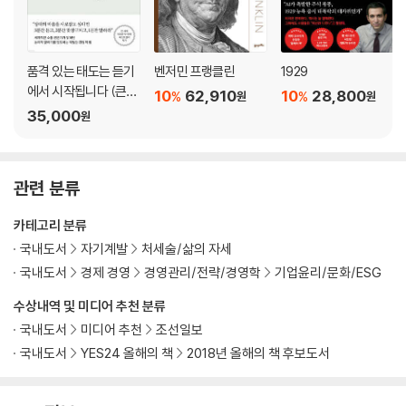
품격 있는 태도는 듣기
벤저민 프랭클린
1929
에서 시작됩니다 (큰글
10
62,910
10
28,800
%
%
원
원
자도서)
35,000
원
관련 분류
카테고리 분류
국내도서
자기계발
처세술/삶의 자세
국내도서
경제 경영
경영관리/전략/경영학
기업윤리/문화/ESG
수상내역 및 미디어 추천 분류
국내도서
미디어 추천
조선일보
국내도서
YES24 올해의 책
2018년 올해의 책 후보도서