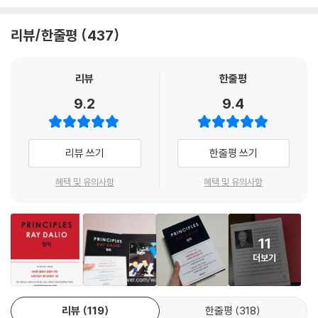
경제 이슈가 생길 때마다 각종 언론이 코멘트를 부탁하기로 유명하다. 세
계 언론이 앞 다투어 경제 전망에 대한 의견을 구하려고 하는 투자자이기
리뷰/한줄평
437
도 하다. 전통 경제학으로는 설명할 수 없는 실제 경제 흐름을 일반 투자자
들에게 설명하기 위해 ‘경제 기계가 작동하는 법(How the Economics
Machine Works)’이라는 동영상을 제작해 유튜브에 올려 40일 만에 50
리뷰
한줄평
만 건의 조회 수를 올리는 등 큰 인기를 끌기도 했다. 그는 늘 평범한 아이
9.2
9.4
였고, 평범하다 못해 존재감조차 미미한 학생이었다고 말한다. 학교 공부
는 전혀 좋아하지 않았고 단순 암기에 약했던 그가 이렇게 위대한 투자자
가 된 데에는 어떤 배경이 있었을까?
지구에서 가장 혁신적인, 그리고 원
리뷰 쓰기
한줄평 쓰기
칙이 지켜지는 기업
브리지워터는 최근 몇 년 동안 지구에서 가장 혁신적
인 기업 가운데 하나라는 평가를 들어왔다. 레이 달리오는 회사 운영에 있
혜택 및 유의사항
혜택 및 유의사항
어 무엇보다 ‘원칙’을 고수하는 사람으로 유명한데, 브리지워터의 독특한
조직 문화도 달리오의 개인적 신념이 바탕이 되었다. 2005년부터 레이 달
리오는 직원들에게 ‘Principles(원칙)’이라는 제목의 자필 안내서를 배포
11
하고 필독하기를 권고했다. 이 글은 브리지워터 어소시에이츠가 집단 및
더보기
개인으로서 추구하는 가치관들을 심도 있게 설명한다. 이 원칙에서 중요한
것 중 하나는 투명성인데, 예를 들어 브리지워터에서는 모든 회의 및 업무
관련 대화 내용들을 녹화한다. 추후에 아무나 그 내용들을 다시 보고 들으
리뷰
119
한줄평
318
며 객관적인 관점에서 배울 수 있도록 기록체계를 갖춘 것이다. 레이 달리