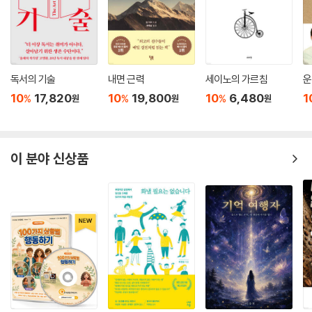
독서의 기술
내면 근력
세이노의 가르침
운
10
17,820
10
19,800
10
6,480
1
%
%
%
원
원
원
이 분야 신상품