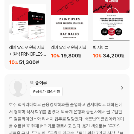
파트 3 : 부채 위기 48가지 사례 연구
레이 달리오 원칙 저널
레이 달리오 원칙 저널
빅 사이클
+ 원칙 PRINCIPLES
10
19,800
10
34,200
%
%
원
원
세트
10
51,300
%
원
역
송이루
관심작가 알림신청
호주 맥쿼리대학교 금융경제학과를 졸업하고 연세대학교 대학원에
서 경제학 석사 학위를 받았다. 외국계 은행과 증권사에서 글로벌펀
드 컴플라이언스와 리서치 업무를 담당했다. 바른번역 글밥아카데미
를 수료한 후 현재 번역가로 활동하고 있다. 옮긴 책으로는 『투자의
새로운 규칙』 『퓨처핏』 『금융의 연금술』 『돈에 관한 7가지 착각』 『보