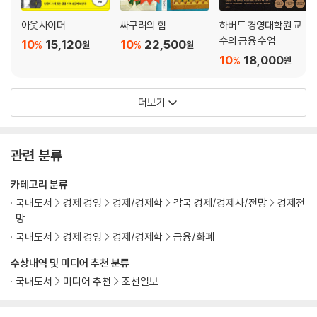
아웃사이더
싸구려의 힘
하버드 경영대학원 교
수의 금융 수업
10
15,120
10
22,500
%
%
원
원
10
18,000
%
원
더보기
관련 분류
카테고리 분류
국내도서
경제 경영
경제/경제학
각국 경제/경제사/전망
경제전
망
국내도서
경제 경영
경제/경제학
금융/화폐
수상내역 및 미디어 추천 분류
국내도서
미디어 추천
조선일보