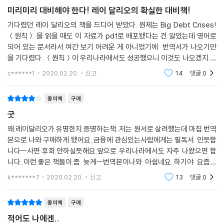
미리미리 대비해야 한다! 레이 달리오의 확실한 대비책!
기다렸던 레이 달리오의 책을 드디어 받았다. 원제는 Big Debt Crises!
＜원칙＞ 을 읽을 때도 이 자료가 pdf로 배포됐다는 건 알았는데 영어로
되어 있는 문서라서 여간 보기 어려운 게 아니었기에 번역서가 나오기만
을 기다렸다. ＜원칙＞이 우리나라에서도 성공했으니 이것도 나오겠지 하
는 막연한 기다림^^ 그리고 역시나 책이 나와서 반가운 마음에 구매했
c******1
2020.02.20.
신고
14
댓글
0
다. ＜원칙＞에도 그런 내
종이책
구매
굿
왜 레이달리오가.유명한지.증명하는책..저는 원서로 살려했는데.마침.번역
본으로 나와 구매하게 됐어요..금융에 관심있는사람에게는 필독서. 인듯합
니다ㅡ사면 후회.안하실듯해요.앞으로 우리나라에서도 자주 나왔으면 합
니다..이런.좋은.책들이.좀 늦게ㅡ번역본이나와 아쉽네요..하기야 요즘은
이렇게라도 니오니 넘 좋네요.ㅡ암 튼 전 이 책 강추합니다
k*******7
2020.02.20.
신고
13
댓글
0
종이책
구매
적어도 나에겐..