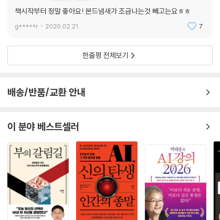
책시작부터 정말 좋아요! 본드냄새가 조금나는것 빼고는요ㅎㅎ
g*****r
2020.02.21.
7
한줄평 전체보기
배송/반품/교환 안내
이 분야 베스트셀러