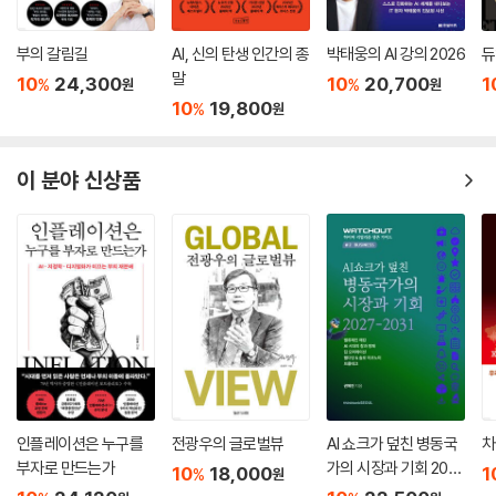
부의 갈림길
AI, 신의 탄생 인간의 종
박태웅의 AI 강의 2026
듀
말
10
24,300
10
20,700
1
%
%
원
원
10
19,800
%
원
이 분야 신상품
인플레이션은 누구를
전광우의 글로벌뷰
AI 쇼크가 덮친 병동국
차
부자로 만드는가
가의 시장과 기회 202
10
18,000
1
%
원
7-2031