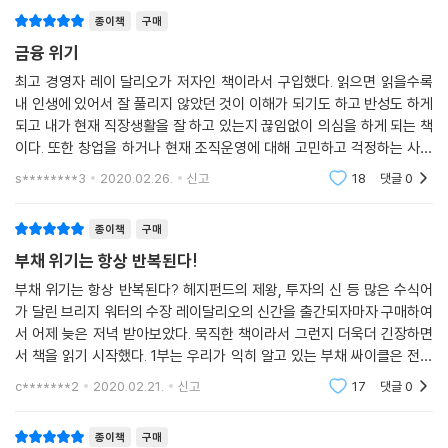
자들을 대형 금융 위기 분석에 깊이 끌어들인다.
종이책
구매
이 기념비적인 작품을 신선하게 만드는 것은 저자가 비전문가를 위해 불명
금융 위기
확한 경제 용어를 해독하여 주려는 열정과 가르침에 대한 재능을 가지고
최고 경영자 레이 달리오가 저자인 책이라서 구입했다. 읽으면 읽을수록
있다는 점이다.
내 인생에 있어서 잘 풀리지 않았던 것이 이해가 되기도 하고 반성도 하게
경제와 금융 시스템이 어떻게 우리의 세계를 형성하는지 알고 싶은 모든
되고 내가 현재 직장생활을 잘 하고 있는지 끊임없이 의심을 하게 되는 책
사람들에게 열렬하게 추천된 책이다. - 아마존 And* 님의 서평
이다. 또한 창업을 하거나 현재 조직운영에 대해 고민하고 걱정하는 사람
들은 꼭 읽었으면 하는 책이다. 제목에서 받은 느낌 그대로 책 내용도 상당
s********3
2020.02.26.
신고
18
댓글
0
히 구체적이고
종이책
구매
부채 위기는 항상 반복된다!
부채 위기는 항상 반복된다? 헤지펀드의 제왕, 투자의 신 등 많은 수식어
가 달린 브리지 워터의 수장 레이달리오의 신간을 출간되자마자 구매하여
서 어제 늦은 저녁 받아보았다. 묵직한 책이라서 그런지 더욱더 긴장하면
서 책을 읽기 시작했다. 1부는 우리가 익히 알고 있는 부채 싸이클은 전형
적인 패턴이 있다는 것인데, 흥미로운 점은 2부, 3부에서 확연하게 드러나
c*******2
2020.02.21.
신고
17
댓글
0
는 것 같았다. 헤지
종이책
구매