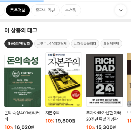
류
품목정보
출판사 리뷰
추천평
이 상품의 태그
#금융문맹탈출
#코로나19이후경제
#경종을울리다
#경제전망
돈의 속성 400쇄 리커
자본주의
부자 아빠 가난한 아빠
보
버
20주년 특별 기념판
10
19,800
1
%
원
10
16,020
10
15,300
%
%
원
원