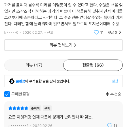
과거를 들여다 볼수록 미래를 여렴풋이 알 수 있다고 한다. 수많은 책을 읽
었지만 조각조각 이해하는 과거의 퍼즐이 이 책을통해 맞춰지면서 미래를
그려보기에 충분하다고 생각한다. 그 수준만큼 얻어갈 수있는 책이라 여겨
진다. 디테일 함에 놀라워하며 읽으면서도 앞으로의 포지션에대해 수많은
생각들이 떠올르는 책. 근데 150자 이상 적으라는 댓글 정책은 정말 쓰레
k*****0
2020.02.27.
신고
11
댓글
0
기 갓다. 이제..
리뷰 전체보기
리뷰
47
한줄평
66
클린봇
이 부적절한 글을 감지 중입니다.
설정
구매한줄평
추천순
종이책
구매
요즘 이것저것 인재 때문에 경제가 난리일때 따 맞는..
s********3
2020.02.26.
11