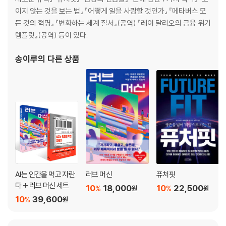
이지 않는 것을 보는 법』 『어떻게 일을 사랑할 것인가』 『메타버스 모
든 것의 혁명』 『변화하는 세계 질서』(공역) 『레이 달리오의 금융 위기
템플릿』(공역) 등이 있다.
송이루
의 다른 상품
AI는 인간을 먹고 자란
러브 머신
퓨처핏
다 + 러브 머신 세트
10
18,000
10
22,500
%
%
원
원
10
39,600
%
원