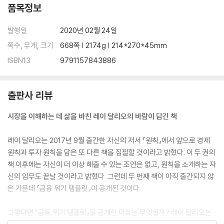
품목정보
발행일
2020년 02월 24일
쪽수, 무게, 크기
668쪽 | 2174g | 214*270*45mm
ISBN13
9791157843886
출판사 리뷰
시장을 이해하는 데 삶을 바친 레이 달리오의 바람이 담긴 책
레이 달리오는 2017년 9월 출간한 자신의 저서 『원칙』에서 앞으로 경제
원칙과 투자 원칙을 담은 또 다른 책을 집필할 것이라고 밝혔다. 이 두 권의
책 이후에는 자신이 더 이상 해줄 수 있는 조언은 없고, 원칙을 소개하는 자
신의 임무도 끝날 것이라고 밝혔다. 그런데 두 번째 책이 아직 출간되지 않
은 가운데 『금융 위기 템플릿』이 공개된 것이다.
그렇다면 『금융 위기 템플릿』을 공개한 이유는 무엇일까? 레이 달리오는