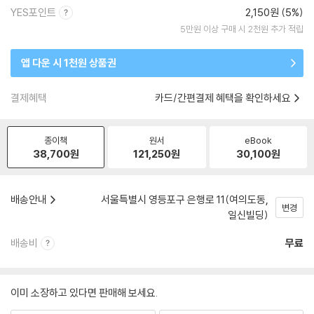
YES포인트
2,150원 (5%)
5만원 이상 구매 시 2천원 추가 적립
앱 다운 시 1천원 상품권
결제혜택
카드/간편결제 혜택을 확인하세요
종이책
원서
eBook
38,700
원
121,250
원
30,100
원
배송안내
서울특별시 영등포구 은행로 11(여의도동,
변경
일신빌딩)
배송비
무료
이미 소장하고 있다면 판매해 보세요.