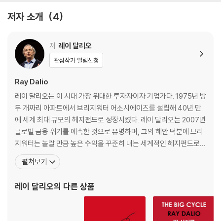
- 무리한 확장 정책
저자 소개
4
- 정상화
인플레이션 불황과 통화 위기
일반적인 인플레이션 부채 순환 국면
저
레이 달리오
- 순환 초기
관심작가 알림신청
- 버블
- 정점과 환율 방어
Ray Dalio
- 불황 (환율 방어를 포기할 경우)
레이 달리오는 이 시대 가장 위대한 투자자이자 기업가다. 1975년 방
- 정상화
두 개짜리 아파트에서 브리지워터 어소시에이츠를 설립해 40년 만
일시적인 인플레이션 불황과 하이퍼인플레이션의 악순환
에 세계 최대 규모의 헤지펀드로 성장시켰다. 레이 달리오는 2007년
전쟁 경제
글로벌 금융 위기를 예측한 것으로 유명하며, 그의 혜안 덕분에 브리
요약
지워터는 놀랄 만큼 높은 수익을 꾸준히 내는 세계적인 헤지펀드로
성장했다. 그는 타임지가 선정한 세계에서 가장 영향력 있는 100대
펼쳐보기
파트2 : 금융 위기의 상징적인 사례 연구
인물에 선정됐을 뿐만 아니라 포춘이 선정한 세계 100대 부자에 이
름을 올렸다. 최근에는 투자의 제왕 조지 소로스의 수익률을 제치며
레이 달리오
의 다른 상품
독일 부채 위기와 하이퍼인플레이션 (1918~1924년)
헤지펀드의 역사를 새롭게 썼다. ‘이코노미스
미국 부채 위기와 대응 (1928~1937년, 1930년대 대공황)
미국 부채 위기와 대응 (2007~2011년, 2008년 금융 위기)