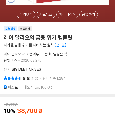
미리보기
카드뉴스
파트너샵
공유하기
오늘의책
소득공제
레이 달리오의 금융 위기 템플릿
다가올 금융 위기를 대비하는 원칙
전3권
레이 달리오
저
송이루
이종호
임경은
역
한빛비즈
2020.02.24.
원서
BIG DEBT CRISES
8.8
판매지수
1,284
113
베스트
국내도서 top100 6주
43,000
원
10
38,700