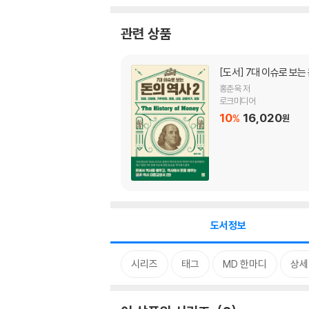
관련 상품
[도서]
7대 이슈로 보는 
홍춘욱 저
로크미디어
10
16,020
%
원
도서정보
시리즈
태그
MD 한마디
상세