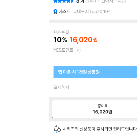
8.4
판매지수
420
343
베스트
국내도서 top20 10주
17,800
원
10
16,020
YES포인트
앱 다운 시 1천원 상품권
결제혜택
종이책
16,020
원
시리즈의 신상품이 출시되면 알려드립니다