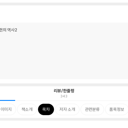
돈의 역사 2
리뷰/한줄평
343
 이미지
책소개
목차
저자 소개
관련분류
품목정보