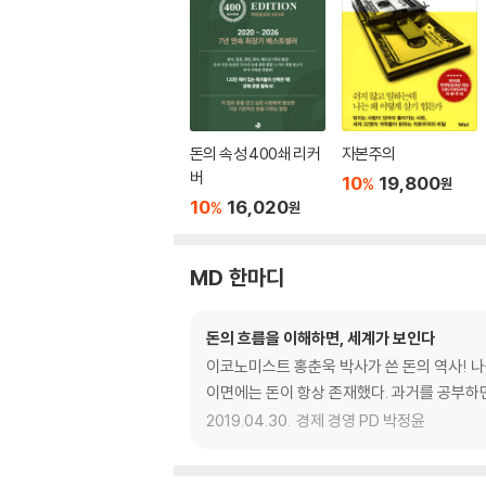
돈의 속성 400쇄 리커
자본주의
버
10
19,800
%
원
10
16,020
%
원
MD 한마디
돈의 흐름을 이해하면, 세계가 보인다
이코노미스트 홍춘욱 박사가 쓴 돈의 역사! 나
이면에는 돈이 항상 존재했다. 과거를 공부하면
2019.04.30.
경제 경영 PD 박정윤