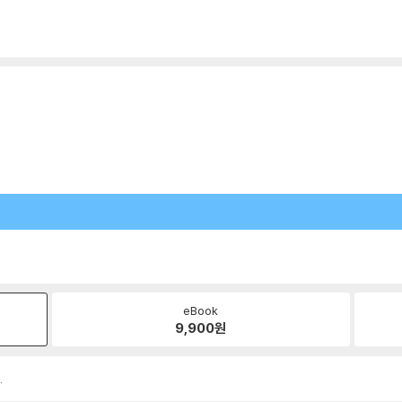
eBook
9,900
원
.