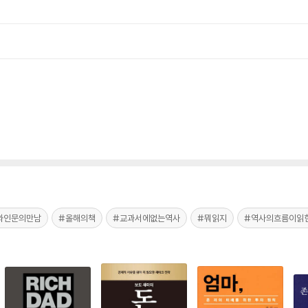
와인문의만남
#올해의책
#교과서에없는역사
#뭐읽지
#역사의흐름이읽