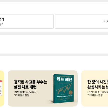
팔기
내 
불가