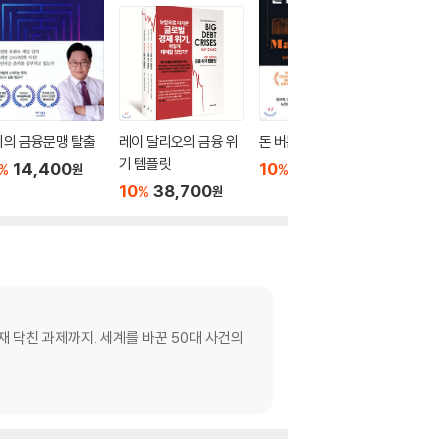
리의 금융문맹 탈출
레이 달리오의 금융 위
돈 버는 80가지 습관
2025-2
기 템플릿
년 미국 
14,400
10
14,220
%
%
원
원
10
38,700
10
2
%
%
원
재 닥친 과제까지. 세계를 바꾼 50대 사건의