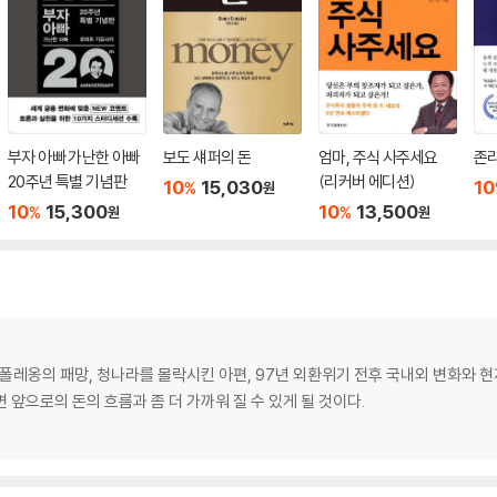
부자 아빠 가난한 아빠
보도 섀퍼의 돈
엄마, 주식 사주세요
존
20주년 특별 기념판
(리커버 에디션)
10
15,030
10
%
원
10
15,300
10
13,500
%
%
원
원
폴레옹의 패망, 청나라를 몰락시킨 아편, 97년 외환위기 전후 국내외 변화와 현
 앞으로의 돈의 흐름과 좀 더 가까워 질 수 있게 될 것이다.