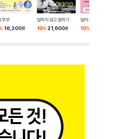
 부부
말하지 않고 말하기
달러구트 꿈 백화점 0
위버멘
16,200
10
21,600
10
16,020
10
1
%
%
%
%
원
원
원