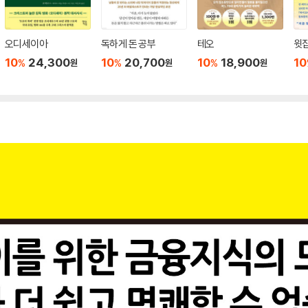
오디세이아
독하게 돈 공부
테오
윗집
10
24,300
10
20,700
10
18,900
10
%
%
%
원
원
원