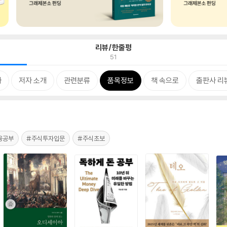
리뷰/한줄평
51
차
저자 소개
관련분류
품목정보
책 속으로
출판사 리
융공부
#주식투자입문
#주식초보