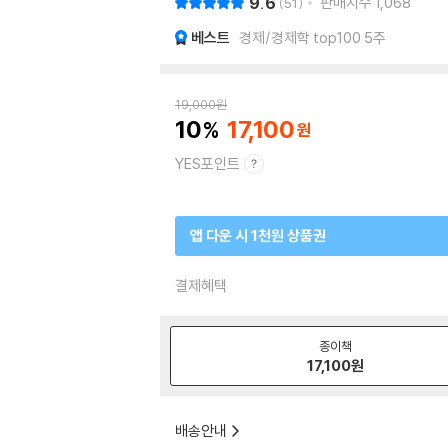
9.6
판매지수
1,068
51
베스트
경제/경제학 top100 5주
19,000
원
10
17,100
YES포인트
앱 다운 시 1천원 상품권
결제혜택
종이책
17,100
원
배송안내