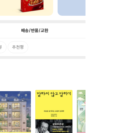
배송/반품/교환
뷰
추천평