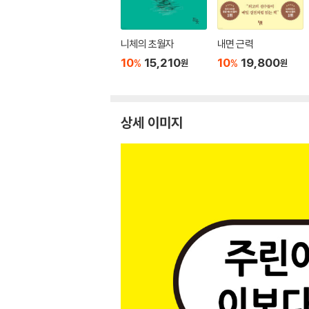
니체의 초월자
내면 근력
10
15,210
10
19,800
%
%
원
원
상세 이미지