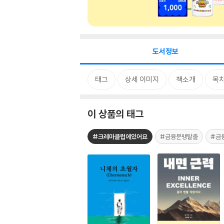
도서정보
태그
상세 이미지
책소개
목
이 상품의 태그
#크레마클럽에있어요
#금융문맹탈출
#금