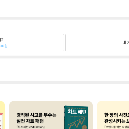
팔기
내 
900원