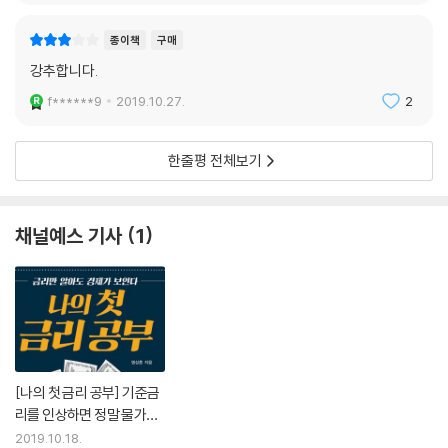
종이책
구매
강추합니다.
f******9
2019.10.27.
2
한줄평 전체보기
채널예스 기사
1
[나의 첫 금리 공부] 기준금
리를 인상하면 정말 물가가
안정될까?
2019.10.18.