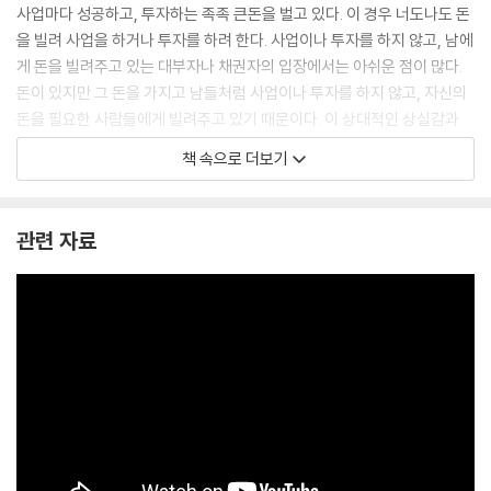
사업마다 성공하고, 투자하는 족족 큰돈을 벌고 있다. 이 경우 너도나도 돈
마이너스 금리는 어떻게 존재할 수 있는 것일까?
을 빌려 사업을 하거나 투자를 하려 한다. 사업이나 투자를 하지 않고, 남에
저금리 정책, 그 득과 실을 논하다
게 돈을 빌려주고 있는 대부자나 채권자의 입장에서는 아쉬운 점이 많다.
1997년 IMF의 결정은 옳은 것이었나?
돈이 있지만 그 돈을 가지고 남들처럼 사업이나 투자를 하지 않고, 자신의
터키는 왜 2018년에 금리를 인상할 수밖에 없었나
돈을 필요한 사람들에게 빌려주고 있기 때문이다. 이 상대적인 상실감과
피해의식은 금리를 높임으로써 해결된다. 즉 이자를 더 받으면 된다. 다만
책 속으로 더보기
그 이자는 빌려가는 사람이 얻을 수 있는 기대이익을 넘을 순 없다. 만약 그
수준이 넘는다면 빌려가는 사람은 ‘죽 쒀서 남 주는’ 꼴이 되기 때문이다.
--- p.16
관련 자료
항상 그렇듯이 위기 이전에는 경제의 호황, 그리고 그에 따른 거품의 형성
과 신용과 대출의 증가 과정이 나타났다. 주식시장도 고공 행진을 이어갔
다. 하지만 한 번 폭락하기 시작하자 이후에 거침없는 하락세가 이어졌고,
이후 시장은 스스로 패닉에 빠졌다. 정부는 이 과정에서 별다른 손을 쓰지
못했다.
과도하게 대출을 받아 주식에 투자하던 사람들이 순식간에 길거리로 내몰
렸으며, 이들에게 돈을 빌려준 은행들 역시 직격탄을 맞았다. 1930년에 뉴
욕의 중심은행인 유나이티드 스테이트 은행이 파산해 50만 명이 예금을
찾을 수 없게 되었고, 1931년에는 한 해 동안 2,300개의 은행이 문을 닫았