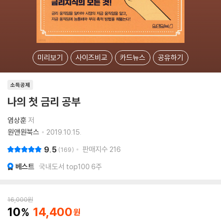
미리보기
사이즈비교
카드뉴스
공유하기
소득공제
나의 첫 금리 공부
염상훈
저
원앤원북스
2019.10.15.
9.5
판매지수
216
169
베스트
국내도서 top100 6주
16,000
원
10
14,400