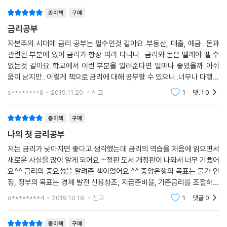
는 금리가 있었다. 위기의 시작뿐만 아니라 위기가 발생한 이후에도 언제
발생하는 이익 5억 원을 이자비용 5억 원을 지불하기 위해 모두 사용해야
종이책
구매
나 금리가 있었을 정도로 금리 변동은 경제의 흐름을 바꾼다. 금리를 아는
한다. 회사를 유지할 수야 있겠지만 신규투자는 꿈도 못 꿀 일이다. 하지만
것은 경제의 근간을 이해하는 기본이며, 더 나아가 자산을 지키고 이익을
금리공부
그럭저럭 회사는 유지해나갈 수는 있을 것이다. 그러다가 경제 상황이 조
얻는 기반이 된다.
금 악화되었다. A기업의 매출액은 연간 100억 원으로 동일했지만, 영업이
자본주의 시대에 금리 공부는 필수인것 같아요..부동산, 대출, 예금.. 돈과
관련된 부분에 있어 금리가 항상 따라 다니니.. 금리와 돈은 뗄레야 뗄 수
익률이 1%포인트 하락해 이제는 4%밖에 나오지 않는다. 이자비용은 5%
이 책은 총 6개 파트로 나눠 금리를 설명한다. 파트 1은 금리에 대한 전반적
없는것 같아요..학교에서 이런 부분을 알려준다면 얼마나 좋았을까..아쉬
로 동일하다. 영업이익이 4억 원이니 이자비용은 5억 원을 내기 위해서 부
인 지식을, 파트 2는 경기흐름에서 금리가 어떻게 작용하는지 알려준다.
움이 남지만.. 이렇게 책으로 금리에 대해 공부할 수 있으니..너무나 다행이
족한 1억 원은 다시 대출을 받았다. 이렇게 10년이 흘렀다. A기업은 신규투
파트 3과 파트 4에서는 물가와 금리, 신용과 금리의 관계를 다양한 사례로
라 생각합니다..이 책으로 금리 공부 열심히 해서..저희 아이에게 잘 교육
자를 하지 못하고, 이로 인해 생산성도 향상되지 않았으며, 매출액도 늘어
s********6
2019.11.20.
신고
1
댓글
0
시켜서..저
설명한다. 파트 5에서는 우리나라의 원화뿐만 아니라 엔화, 위안화, 유로
나지 않았다. 하지만 부채는 매년 1억 원씩 늘어났다(매년 증가한 부채로
화 등을 통해 환율과 금리의 관계를 분석한다. 마지막 파트 6은 금융위기
인한 이자비용은 무시한다). 10년이 지난 현재, 부채는 110억 원이 되었다.
종이책
구매
에서 금리가 어떤 역할을 하고 어떻게 영향을 미치는지 설명한다.
이제 이자비용은 부채의 5%인 5억 5천만 원이 되었다.
나의 첫 금리공부
--- p.218
정책당국이 결정하는 부분이 많은 금리는 정부의 의도만 파악한다면 이해
저는 금리가 낮아지면 좋다고 생각했는데 금리의 역습을 처음에 읽으면서
새로운 사실을 많이 알게 되어요 ~절판 도서 개정판이 나와서 너무 기뻤어
하기 쉽지만 일반인에게는 친숙하지 않다. 그렇다 하더라도 우리는 금리의
터키는 기준금리 인상이 불가피했다. 통화정책의 최우선 목표는 물가안정
요^^ 금리의 중요성을 알려준 책이었어요 ^^ 중앙은행의 목표는 물가 안
흐름을 이해해야 한다. 금리의 움직임을 잘 아는 사람은 시장의 자금 움직
이다. 그것은 무조건적인 물가 하락이 목표가 아니다. 인플레이션보다 더
정, 정부의 목표는 경제 발전 신용창조, 지급준비율, 기준금리를 조절하는
임에 능통하고, 자금 움직임에 능통한 사람은 부의 축적 방법도 훤히 꿰뚫
잡기 어려운 것은 디플레이션이다. 말 그대로 목표는 물가안정이다. 물가
이유도 알게 되었어요 ~ 우리나라의 엔캐리 트레이드, 와타나베 부인되어
게 되기 때문이다. 자본시장의 뿌리이자 근본인 금리를 알고 경제위기에도
d********4
2019.10.19.
신고
1
댓글
0
는 적정한 레벨을 계속 유지하거나, 느리게 또는 적정한 속도로 꾸준하게
서 해외투자를 우
살아남을 수 있는 노하우가 필요하다. 금리라는 큰 숲을 통해 자본시장을
올라가는 것이 가장 이상적이라고 알려져 있다. 터키는 이미 물가가 자신
알고 주식과 채권·실물자산 등 다양한 투자대상 중에서 자신에게 맞는 적
종이책
구매
들이 판단하는 적정 속도보다 훨씬 빠르게 올라가고 있었는데, 통화가치