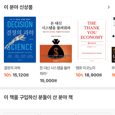
이 분야 신상품
결정의 과학
돈 대신 시스템을 물려
땡큐 이코노미
부
줘라!
10
15,120
10
18,900
1
%
%
원
원
15,000
원
이 책을 구입하신 분들이 산 분야 책