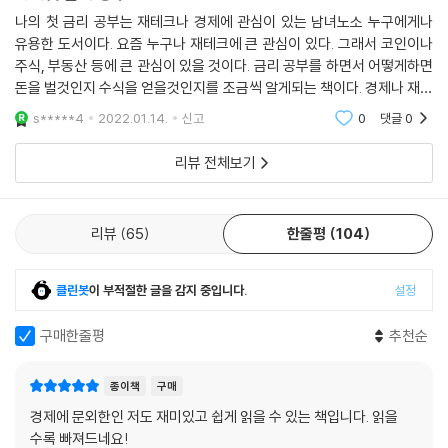
나의 첫 금리 공부는 재테크나 경제에 관심이 있는 남녀노소 누구에게나
유용한 도서이다. 요즘 누구나 재테크에 큰 관심이 있다. 그래서 코인이나
주식, 부동산 등에 큰 관심이 있을 것이다. 금리 공부를 하면서 어떻게하면
돈을 벌것인지 수식을 얻을것인지를 조금씩 알게되는 책이다. 경제나 재테
크에 관심이 있다면 이책을 차근차근 정독을 했으면 하는 바램이다. 코로
s*****4
2022.01.14.
신고
0
댓글
0
나로 어려운 경
리뷰 전체보기
리뷰
65
한줄평
104
클린봇
이 부적절한 글을 감지 중입니다.
설정
구매한줄평
추천순
종이책
구매
경제에 문외한인 저도 재미있고 쉽게 읽을 수 있는 책입니다. 읽을
수록 빠져드네요!