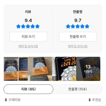
엄청난 물가 상승을 경험하고, 경제가 급격하게 후퇴하는 것을 경험하게
대상 중에서 자산을 지키고 이익을 얻는 냉철한 안목을 기를 수 있도록 독
된다.
자들에게 도움을 줄 것이다.
리뷰
한줄평
--- p.114
9.4
9.7
금리와 채권시장은 하고 싶은 이야기가 많다. 기준금리가 물가에 영향을
당신은 2가지 게임에 참여할 수 있다. 첫 번째 게임은 단순하다. 참가와 동
미칠 수 있을까? 외환보유고가 많다는 것이 과연 자랑거리일까? 왜 우리
시에 당신에게 5만 원이 지급되고 종료된다. 두 번째 게임은 조금 더 복잡
나라는 전 세계에서 신용에 대한 비용이 가장 저렴한 나라가 되었을까? 왜
하다. 여기 문 2개가 있다. 하나의 문 뒤에는 현금 100만 원이 당신을 기다
리뷰 쓰기
한줄평 쓰기
우리나라는 유일하게 국채 30년 금리가 국채 10년보다 더 낮은 나라가 되
리고 있다. 다른 문 뒤에는 80만 원짜리 참가비 청구서가 놓여 있다. 그렇
었을까? 왜 일본에서 지진이 일어났는데 엔화는 강세를 보일까? 도대체
다면 당신은 무엇을 선택할 것인가?
혜택 및 유의사항
혜택 및 유의사항
마이너스 금리는 어떻게 존재할 수 있을까? 이 모든 것에 대한 답이 이 책
만약 당신이 첫 번째 게임에 참여하겠다고 선택한 사람이라면 어지간하면
에 있다. 학교에서도 회사에서도 아무도 알려주지 않던, 관심도 없고 중요
주식시장에는 접근하지 않길 바란다. 당신은 안정적인 투자를 추구하는 사
하게 여겨지지 않았던, 그러나 실은 매우 중요하고 흥미로운 금리를 함께
람이므로 주식시장에서 발생할지도 모르는 손해가 생겼을 때의 스트레스
13
알아볼 시간이다.
를 감당하기 힘들 수 있다. 그럼에도 사람들은 자신이 직접 주식투자에 나
더보기
설 경우 손해보지 않을 수 있다는 근거 없는 자신감을 느끼고 있는 경우가
금리 움직임을 알아야 시장의 자금 움직임을 알고,
3
많다.
자금 움직임에 능통해야 부의 축적 방법을 꿰뚫는다!
--- p.165
리뷰
65
한줄평
104
1929년 10월의 대공황, 1991년 시작된 일본의 장기 침체, 2008년 미국
A기업의 매출액은 연간 100억 원이다. A기업은 100억 원의 부채가 있으
구매리뷰
추천순
의 서브프라임 모기지 사태에 이르기까지 역사상 모든 금융위기의 시작에
며, 연간 이자비용은 5%다. 영업이익률이 5%라면 이 회사는 매출을 통해