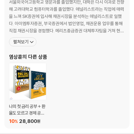
서울외국어고등학교 영문과를 졸업했지만, 대학은 다시 이과로 전향
PART 3
해 고려대학교 컴퓨터학과를 졸업했다. 애널리스트라는 직업에 매력
물가와 금리, 관계의 역동성에 주목하라
을 느껴 SK증권에 입사해 채권시장을 분석하는 애널리스트로 일했
다. 아이엠투자증권, 부국증권에서 법인영업, 채권운용 업무를 통해
예수님께서 살아계셨으면 정말 부자가 되었을까?
직접 채권시장을 경험했다. 메리츠종금증권 대체투자팀을 거쳐 현재
돈은 은행이 만든다, 신용창조
는 리딩투자증권 헤지펀드운용본부에서 헤지펀드 매니저로 재직 중
펼쳐보기
우리나라 중앙은행인 한국은행이 하는 일은?
이다. 경제와 주식에 대해서는 아는 것도 많고, 하고 싶은 말도 많지만
기준금리를 인상하면 정말 물가가 안정될까?
금융시장의 주축인 금리와 채권 시장에 대해 친절히 알려주는 책은
염상훈
의 다른 상품
물가가 오르는 것이 좋을까, 내려가는 것이 좋을까?
없다는 생각에 『금리의 역습』을 썼다. 개정판인 『나의 첫 금리 공부』
초고령화 사회, 내 연금은 무사할까요?
왜 체감물가는 계속 오르는데 물가지표는 안 오를까?
PART 4
신용과 금리, 위험한 만큼 금리는 올라간다
나의 첫 금리 공부 + 환
친구에게 돈을 빌려줄 때 적정금리는 얼마일까?
율도 모르고 경제 공부
주식과 채권의 기대수익률은 같다
할 뻔했다
10
28,800
%
원
은행에 가는 당신은 바보다
기업자금 조달에는 주식이 좋은가, 채권이 좋은가?