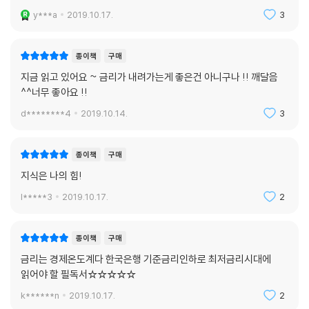
y***a
2019.10.17.
3
종이책
구매
지금 읽고 있어요 ~ 금리가 내려가는게 좋은건 아니구나 !! 깨달음
^^너무 좋아요 !!
d********4
2019.10.14.
3
종이책
구매
지식은 나의 힘!
l*****3
2019.10.17.
2
종이책
구매
금리는 경제온도계다 한국은행 기준금리인하로 최저금리시대에
읽어야 할 필독서☆☆☆☆☆
k******n
2019.10.17.
2