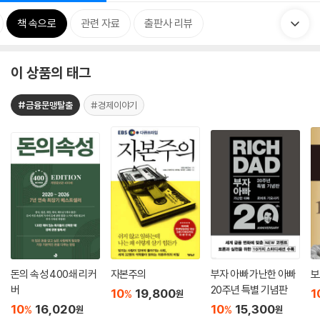
책 속으로
관련 자료
출판사 리뷰
이 상품의 태그
#금융문맹탈출
#경제이야기
돈의 속성 400쇄 리커
자본주의
부자 아빠 가난한 아빠
보
버
20주년 특별 기념판
10
19,800
1
%
원
10
16,020
10
15,300
%
%
원
원