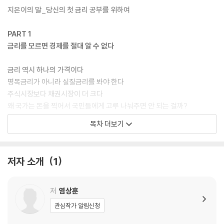
지은이의 말_당신의 첫 금리 공부를 위하여
PART 1
금리를 모르면 경제를 절대 알 수 없다
금리 역시 하나의 가격이다
명목금리가 아니라 실질금리를 봐야 한다
주식시장보다 채권시장이 더 크다
왜 국가는 돈을 찍어서 국민들에게 고루 나눠주면 안 되는 걸까?
목차 더보기
PART 2
금리를 알면 경기의 흐름이 보인다
저자 소개
1
자산가치 평가의 첫걸음, 할인율에 대해 익히자
중앙은행은 경제를 살릴 수 있다 vs. 살릴 수 없다
경제성장률에서 ‘경제’란 무엇일까?
저
염상훈
일본의 금리는 왜 이렇게 낮을까?
관심작가 알림신청
국고채 30년물 금리가 10년물보다 낮은 유일한 나라