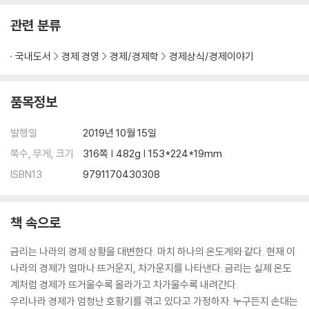
서브프라임 모기지 사태, 무엇이 문제였을까?
관련 분류
손실을 인정하지 못하는 나라, 중금리시장의 부재
국내도서
경제 경영
경제/경제학
경제상식/경제이야기
PART 5
환율과 금리, 흥미로운 다른나라 통화 그리고 우리나라 원화
품목정보
유독 우리나라 환율은 왜 이렇게 급등락을 반복하는가?
개도국의 딜레마, 3가지 모두를 가지는 것은 불가능하다
발행일
2019년 10월 15일
우리나라의 외환보유고, 그것은 과연 자랑거리인가?
쪽수, 무게, 크기
316쪽 | 482g | 153*224*19mm
일본에서 지진이 났는데 엔화가 강세라고?
중국 외환보유고의 강력함, 그리고 그 한계
ISBN13
9791170430308
수많은 나라, 하나의 통화정책? 유로화의 태생적 문제
책 속으로
PART 6
위기의 시작과 끝에는 모두 금리가 있다
금리는 나라의 경제 상황을 대변한다. 마치 하나의 온도계와 같다. 현재 이
나라의 경제가 얼마나 뜨거운지, 차가운지를 나타낸다. 금리는 실제 온도
양적완화가 정말 돈을 찍어내는 거라고?
계처럼 경제가 뜨거울수록 올라가고 차가울수록 내려간다.
금융위기의 범인은 금리다
우리나라 경제가 엄청난 호황기를 겪고 있다고 가정하자. 누구든지 손대는
재정위기의 확산, 재정긴축이 정답일까?