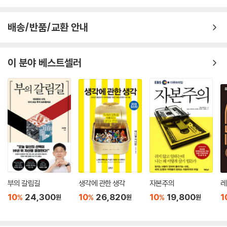
배송/반품/교환 안내
이 분야 베스트셀러
부의 갈림길
생각에 관한 생각
자본주의
레
10
24,300
10
26,820
10
19,800
1
%
%
%
원
원
원