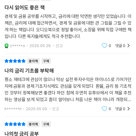
절한 자산을 선택할 수 있는 안목을 길러보자.
급락이라는 악재를 또 만나버린 것이다. 그렇다면 일단 물가를 안정시키고
다시 읽어도 좋은 책
난 뒤, 다시 금리를 인하하든지 하는 카드를 생각할 수밖에 없다.
경제 및 금융 공부를 시작하고, 금리에 대한 막연한 생각만 있었습니다. 이
인플레이션을 초기에 제어하지 못한다면 베네수엘라같이 하이퍼 인플레
책은, 금리에 대해 접근하면서, 경제 및 금융에 대한 큰 그림을 그릴 수 있
이션을 겪을 수 있다. 자국민이 자국통화에 대한 신뢰도가 사라지는 순간
게 하는 책입니다. 오디오북으로 정말 좋아서, 소장을 위해 직접 구매한 책
어느 나라라도 하이퍼 인플레이션이 나타날 수 있다. 자국통화를 믿지 못
입니다. 다른 독자들에게도 적극 추천합니다.
하게 되면 자국통화를 매도하려고만 하고, 어느새 달러와 같은 국제적으로
z*****o
2025.05.29.
신고
0
댓글
0
통용되는 통화로만 거래하려는 현상이 나타난다.
--- p.312
종이책
구매
나의 금리 기초를 부탁해
평소 재테크에 관심이 많으나 막상 실전 투자수익은 마이너스로 기어가던
차에 금융과 경제 기초지식에도 관심을 갖게 되었다. 환율, 금리 등 기초적
인 것부터 정복해보면 좋겠다 하던 참에 우연히 유투브에서 이 책을 추천
하는 영상을 보게 되었고 좀더 알아보니 처음 나온 책이 아니라 개정되어
나온 검증된 책임을 알게 되어 구매하게 되었다. 아직 다 읽지는 못 했지만
h******h
2025.05.09.
신고
0
댓글
0
알기 쉽게 쓰
종이책
구매
나의첫 금리 공부