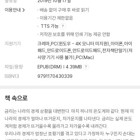
발행일
2019년 10월 17일
이용안내
배송 없이 구매 후 바로 읽기
이용기간 제한없음
TTS 가능
저작권 보호를 위해 인쇄 기능 제공 안함
지원기기
크레마,PC(윈도우 - 4K 모니터 미지원),아이폰,아이
패드,안드로이드폰,안드로이드패드,전자책단말기(저
사양 기기 사용 불가),PC(Mac)
파일/용량
EPUB(DRM) | 4.39MB
ISBN13
9791170430339
책 속으로
금리는 나라의 경제 상황을 대변한다. 마치 하나의 온도계와 같다. 현재 이
나라의 경제가 얼마나 뜨거운지, 차가운지를 나타낸다. 금리는 실제 온도
계처럼 경제가 뜨거울수록 올라가고 차가울수록 내려간다.
우리나라 경제가 엄청난 호황기를 겪고 있다고 가정하자. 누구든지 손대는