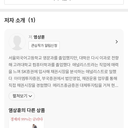
서는 그동안 못했던 이야기들과 더불어 금리에 대해 꼭 알아야 할 이야기,
듣고 나면 무릎을 탁 칠 수 있는 금리에 대해 모르고 있던 이야기를 하고자
한다. 경제를 공부하고 싶은 대학생, 금융시장에 호기심을 느끼기 시작하
저자 소개
1
는 사회초년생, 자산을 관리하기 위한 지식이 필요한 직장인들에게 그동안
아무도 말해주지 않았던 새로운 금리 이야기를 들려줄 것이다.
저
염상훈
관심작가 알림신청
서울외국어고등학교 영문과를 졸업했지만, 대학은 다시 이과로 전향
해 고려대학교 컴퓨터학과를 졸업했다. 애널리스트라는 직업에 매력
을 느껴 SK증권에 입사해 채권시장을 분석하는 애널리스트로 일했
다. 아이엠투자증권, 부국증권에서 법인영업, 채권운용 업무를 통해
직접 채권시장을 경험했다. 메리츠종금증권 대체투자팀을 거쳐 현재
는 리딩투자증권 헤지펀드운용본부에서 헤지펀드 매니저로 재직 중
펼쳐보기
이다. 경제와 주식에 대해서는 아는 것도 많고, 하고 싶은 말도 많지만
금융시장의 주축인 금리와 채권 시장에 대해 친절히 알려주는 책은
염상훈
의 다른 상품
없다는 생각에 『금리의 역습』을 썼다. 개정판인 『나의 첫 금리 공부』