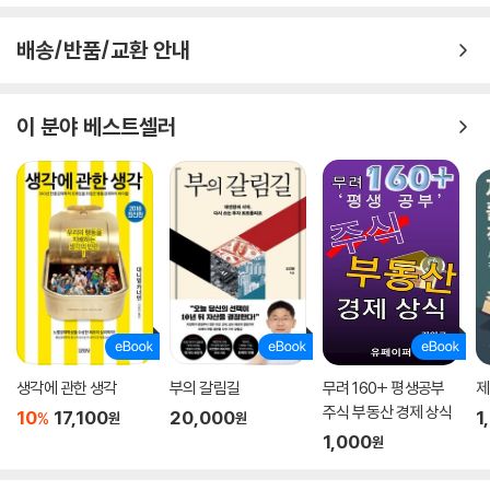
배송/반품/교환 안내
이 분야 베스트셀러
생각에 관한 생각
부의 갈림길
무려 160+ 평생공부
제
주식 부동산 경제 상식
10
17,100
20,000
1
%
원
원
1,000
원