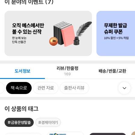
이 분야의 이벤트
7
리뷰/한줄평
도서정보
배송/반품/교환
169
보
책 속으로
관련 자료
출판사 리뷰
이 상품의 태그
#금융문맹탈출
#경제이야기