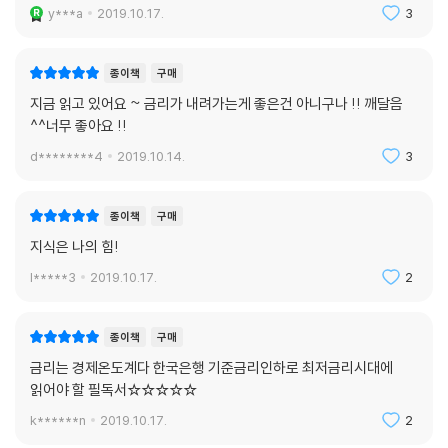
y***a
2019.10.17.
3
종이책
구매
지금 읽고 있어요 ~ 금리가 내려가는게 좋은건 아니구나 !! 깨달음
^^너무 좋아요 !!
d********4
2019.10.14.
3
종이책
구매
지식은 나의 힘!
l*****3
2019.10.17.
2
종이책
구매
금리는 경제온도계다 한국은행 기준금리인하로 최저금리시대에
읽어야 할 필독서☆☆☆☆☆
k******n
2019.10.17.
2