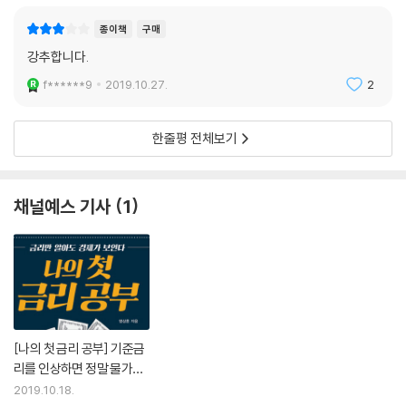
종이책
구매
강추합니다.
f******9
2019.10.27.
2
한줄평 전체보기
채널예스 기사
1
[나의 첫 금리 공부] 기준금
리를 인상하면 정말 물가가
안정될까?
2019.10.18.