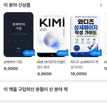
이 분야 신상품
경제학의 기원
KIMI, 에이전틱 인텔리
와디즈 상세페이지 작
A
전스 제국
성 가이드
9,000
1
원
4,900
18,000
원
원
이 책을 구입하신 분들이 산 분야 책