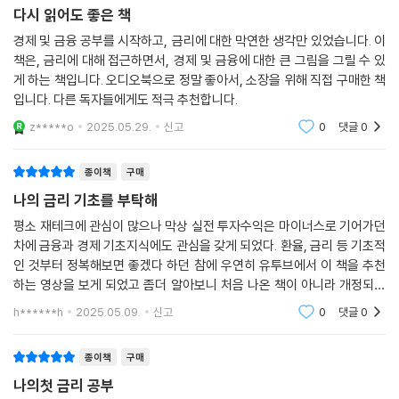
급락이라는 악재를 또 만나버린 것이다. 그렇다면 일단 물가를 안정시키고
다시 읽어도 좋은 책
난 뒤, 다시 금리를 인하하든지 하는 카드를 생각할 수밖에 없다.
경제 및 금융 공부를 시작하고, 금리에 대한 막연한 생각만 있었습니다. 이
인플레이션을 초기에 제어하지 못한다면 베네수엘라같이 하이퍼 인플레
책은, 금리에 대해 접근하면서, 경제 및 금융에 대한 큰 그림을 그릴 수 있
이션을 겪을 수 있다. 자국민이 자국통화에 대한 신뢰도가 사라지는 순간
게 하는 책입니다. 오디오북으로 정말 좋아서, 소장을 위해 직접 구매한 책
어느 나라라도 하이퍼 인플레이션이 나타날 수 있다. 자국통화를 믿지 못
입니다. 다른 독자들에게도 적극 추천합니다.
하게 되면 자국통화를 매도하려고만 하고, 어느새 달러와 같은 국제적으로
z*****o
2025.05.29.
신고
0
댓글
0
통용되는 통화로만 거래하려는 현상이 나타난다.
--- p.312
종이책
구매
나의 금리 기초를 부탁해
평소 재테크에 관심이 많으나 막상 실전 투자수익은 마이너스로 기어가던
차에 금융과 경제 기초지식에도 관심을 갖게 되었다. 환율, 금리 등 기초적
인 것부터 정복해보면 좋겠다 하던 참에 우연히 유투브에서 이 책을 추천
하는 영상을 보게 되었고 좀더 알아보니 처음 나온 책이 아니라 개정되어
나온 검증된 책임을 알게 되어 구매하게 되었다. 아직 다 읽지는 못 했지만
h******h
2025.05.09.
신고
0
댓글
0
알기 쉽게 쓰
종이책
구매
나의첫 금리 공부