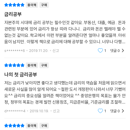
발생하는 이익 5억 원을 이자비용 5억 원을 지불하기 위해 모두 사용해야
종이책
구매
한다. 회사를 유지할 수야 있겠지만 신규투자는 꿈도 못 꿀 일이다. 하지만
금리공부
그럭저럭 회사는 유지해나갈 수는 있을 것이다. 그러다가 경제 상황이 조
금 악화되었다. A기업의 매출액은 연간 100억 원으로 동일했지만, 영업이
자본주의 시대에 금리 공부는 필수인것 같아요..부동산, 대출, 예금.. 돈과
관련된 부분에 있어 금리가 항상 따라 다니니.. 금리와 돈은 뗄레야 뗄 수
익률이 1%포인트 하락해 이제는 4%밖에 나오지 않는다. 이자비용은 5%
없는것 같아요..학교에서 이런 부분을 알려준다면 얼마나 좋았을까..아쉬
로 동일하다. 영업이익이 4억 원이니 이자비용은 5억 원을 내기 위해서 부
움이 남지만.. 이렇게 책으로 금리에 대해 공부할 수 있으니..너무나 다행이
족한 1억 원은 다시 대출을 받았다. 이렇게 10년이 흘렀다. A기업은 신규투
라 생각합니다..이 책으로 금리 공부 열심히 해서..저희 아이에게 잘 교육
자를 하지 못하고, 이로 인해 생산성도 향상되지 않았으며, 매출액도 늘어
s********6
2019.11.20.
신고
1
댓글
0
시켜서..저
나지 않았다. 하지만 부채는 매년 1억 원씩 늘어났다(매년 증가한 부채로
인한 이자비용은 무시한다). 10년이 지난 현재, 부채는 110억 원이 되었다.
종이책
구매
이제 이자비용은 부채의 5%인 5억 5천만 원이 되었다.
나의 첫 금리공부
--- p.218
저는 금리가 낮아지면 좋다고 생각했는데 금리의 역습을 처음에 읽으면서
새로운 사실을 많이 알게 되어요 ~절판 도서 개정판이 나와서 너무 기뻤어
터키는 기준금리 인상이 불가피했다. 통화정책의 최우선 목표는 물가안정
요^^ 금리의 중요성을 알려준 책이었어요 ^^ 중앙은행의 목표는 물가 안
이다. 그것은 무조건적인 물가 하락이 목표가 아니다. 인플레이션보다 더
정, 정부의 목표는 경제 발전 신용창조, 지급준비율, 기준금리를 조절하는
잡기 어려운 것은 디플레이션이다. 말 그대로 목표는 물가안정이다. 물가
이유도 알게 되었어요 ~ 우리나라의 엔캐리 트레이드, 와타나베 부인되어
d********4
2019.10.19.
신고
1
댓글
0
는 적정한 레벨을 계속 유지하거나, 느리게 또는 적정한 속도로 꾸준하게
서 해외투자를 우
올라가는 것이 가장 이상적이라고 알려져 있다. 터키는 이미 물가가 자신
종이책
구매
들이 판단하는 적정 속도보다 훨씬 빠르게 올라가고 있었는데, 통화가치