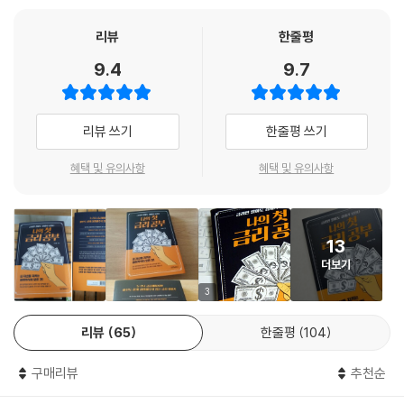
에서 금리가 어떤 역할을 하고 어떻게 영향을 미치는지 설명한다.
된다.
정책당국이 결정하는 부분이 많은 금리는 정부의 의도만 파악한다면 이해
리뷰
한줄평
--- p.114
하기 쉽지만 일반인에게는 친숙하지 않다. 그렇다 하더라도 우리는 금리의
9.4
9.7
흐름을 이해해야 한다. 금리의 움직임을 잘 아는 사람은 시장의 자금 움직
당신은 2가지 게임에 참여할 수 있다. 첫 번째 게임은 단순하다. 참가와 동
임에 능통하고, 자금 움직임에 능통한 사람은 부의 축적 방법도 훤히 꿰뚫
시에 당신에게 5만 원이 지급되고 종료된다. 두 번째 게임은 조금 더 복잡
게 되기 때문이다. 자본시장의 뿌리이자 근본인 금리를 알고 경제위기에도
하다. 여기 문 2개가 있다. 하나의 문 뒤에는 현금 100만 원이 당신을 기다
리뷰 쓰기
한줄평 쓰기
살아남을 수 있는 노하우가 필요하다. 금리라는 큰 숲을 통해 자본시장을
리고 있다. 다른 문 뒤에는 80만 원짜리 참가비 청구서가 놓여 있다. 그렇
알고 주식과 채권·실물자산 등 다양한 투자대상 중에서 자신에게 맞는 적
다면 당신은 무엇을 선택할 것인가?
혜택 및 유의사항
혜택 및 유의사항
절한 자산을 선택할 수 있는 안목을 길러보자.
만약 당신이 첫 번째 게임에 참여하겠다고 선택한 사람이라면 어지간하면
주식시장에는 접근하지 않길 바란다. 당신은 안정적인 투자를 추구하는 사
람이므로 주식시장에서 발생할지도 모르는 손해가 생겼을 때의 스트레스
13
를 감당하기 힘들 수 있다. 그럼에도 사람들은 자신이 직접 주식투자에 나
더보기
설 경우 손해보지 않을 수 있다는 근거 없는 자신감을 느끼고 있는 경우가
3
많다.
--- p.165
리뷰
65
한줄평
104
A기업의 매출액은 연간 100억 원이다. A기업은 100억 원의 부채가 있으
구매리뷰
추천순
며, 연간 이자비용은 5%다. 영업이익률이 5%라면 이 회사는 매출을 통해