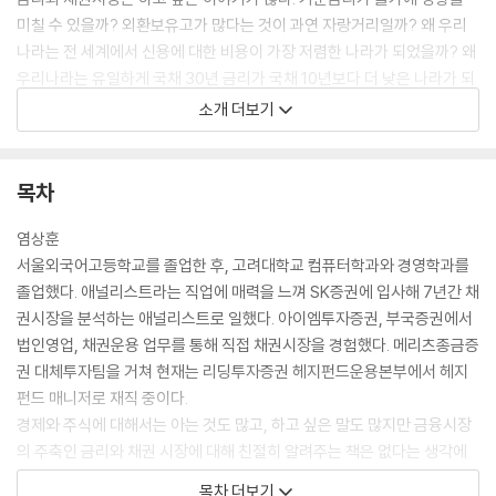
미칠 수 있을까? 외환보유고가 많다는 것이 과연 자랑거리일까? 왜 우리
나라는 전 세계에서 신용에 대한 비용이 가장 저렴한 나라가 되었을까? 왜
우리나라는 유일하게 국채 30년 금리가 국채 10년보다 더 낮은 나라가 되
었을까? 왜 일본에서 지진이 일어났는데 엔화는 강세를 보일까? 도대체
소개 더보기
마이너스 금리는 어떻게 존재할 수 있을까? 이 모든 것에 대한 답이 이 책
에 있다. 학교에서도 회사에서도 아무도 알려주지 않던, 관심도 없고 중요
하게 여겨지지 않았던, 그러나 실은 매우 중요하고 흥미로운 금리를 함께
목차
알아볼 시간이다.
염상훈
서울외국어고등학교를 졸업한 후, 고려대학교 컴퓨터학과와 경영학과를
졸업했다. 애널리스트라는 직업에 매력을 느껴 SK증권에 입사해 7년간 채
권시장을 분석하는 애널리스트로 일했다. 아이엠투자증권, 부국증권에서
법인영업, 채권운용 업무를 통해 직접 채권시장을 경험했다. 메리츠종금증
권 대체투자팀을 거쳐 현재는 리딩투자증권 헤지펀드운용본부에서 헤지
펀드 매니저로 재직 중이다.
경제와 주식에 대해서는 아는 것도 많고, 하고 싶은 말도 많지만 금융시장
의 주축인 금리와 채권 시장에 대해 친절히 알려주는 책은 없다는 생각에
첫 번째 책인 『금리의 역습』을 썼다. 이번 개정판인 『나의 첫 금리 공부』에
목차 더보기