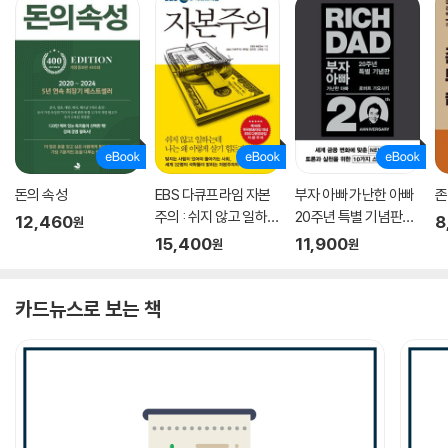
돈의 속성
EBS 다큐프라임 자본
부자 아빠 가난한 아빠
존
주의 : 쉬지 않고 일하는
20주년 특별 기념판
12,460
8
원
데 나는 왜 이렇게 살기
[부자 아빠 가난한 아빠
15,400
11,900
원
원
힘든가
1 개정증보판]
카드뉴스로 보는 책