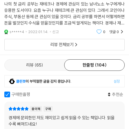
나의 첫 금리 공부는 재테크나 경제에 관심이 있는 남녀노소 누구에게나
유용한 도서이다. 요즘 누구나 재테크에 큰 관심이 있다. 그래서 코인이나
주식, 부동산 등에 큰 관심이 있을 것이다. 금리 공부를 하면서 어떻게하면
돈을 벌것인지 수식을 얻을것인지를 조금씩 알게되는 책이다. 경제나 재테
크에 관심이 있다면 이책을 차근차근 정독을 했으면 하는 바램이다. 코로
s*****4
2022.01.14.
신고
0
댓글
0
나로 어려운 경
리뷰 전체보기
리뷰
65
한줄평
104
클린봇
이 부적절한 글을 감지 중입니다.
설정
구매한줄평
추천순
종이책
구매
경제에 문외한인 저도 재미있고 쉽게 읽을 수 있는 책입니다. 읽을
수록 빠져드네요!