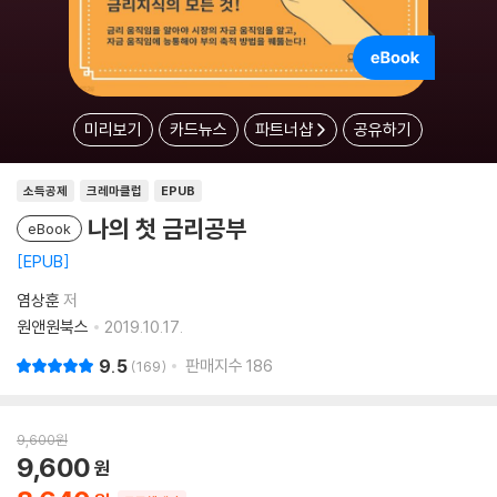
미리보기
카드뉴스
파트너샵
공유하기
소득공제
크레마클럽
EPUB
나의 첫 금리공부
eBook
EPUB
염상훈
저
원앤원북스
2019.10.17.
9.5
판매지수
186
169
9,600
원
9,600