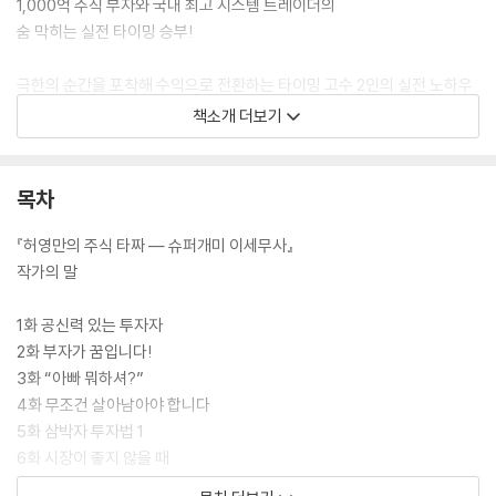
1,000억 주식 부자와 국내 최고 시스템 트레이더의
숨 막히는 실전 타이밍 승부!
극한의 순간을 포착해 수익으로 전환하는 타이밍 고수 2인의 실전 노하우
를 허영만 화백 특유의 입체적 서사로 담아낸 만화형 실전 트레이딩 교과
책소개 더보기
서다.
손명완은 대구에서 1,000억 원 자산을 일군 실전 투자자로 주식으로 인생
목차
을 일군 그는 철저한 자기 훈련과 직관적 타이밍 감각으로 5,000만 원으
로 시작해 약 10년 만에 자산을 1,000억 원 규모로 성장시킨 자수성가형
『허영만의 주식 타짜 ― 슈퍼개미 이세무사』
주식 부자다.
작가의 말
성필규는 냉철한 알고리즘 기반의 국내 최고 수준 시스템 트레이더로 차
1화 공신력 있는 투자자
트, 보조지표, 시장 흐름을 데이터로 읽어 리스크는 줄이고 성공 확률은 높
2화 부자가 꿈입니다!
이는 냉정하고 정교한 매매 타이밍 설계자다.
3화 “아빠 뭐하셔?”
4화 무조건 살아남아야 합니다
허영만 화백은 손명완의 치열한 성장기와 성필규의 냉철한 투자 철학을 드
5화 삼박자 투자법 1
라마틱한 에피소드와 정교한 심리 묘사로 그려내 당신의 매매 타이밍에 정
6화 시장이 좋지 않을 때
확한 ‘지금’을 알려 준다.
7화 8T 투자 성공 법칙