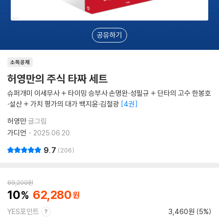
공유하기
소득공제
허영만의 주식 타짜 세트
슈퍼개미 이세무사 + 타이밍 승부사 손명완·성필규 + 단타의 고수 한봉호
·설산 + 가치 평가의 대가 백지윤·김철광
4권
허영만
글그림
가디언
2025.06.20.
9.7
206
69,200
원
10
62,280
YES포인트
3,460원 (5%)