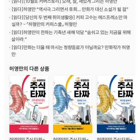
[읽다]
[10월호 커버스토리] 오래, 잘, 재밌게 그리는 허영만
[읽다]
허영만 “역사극 그리면서 후회… 만화가 대신 소설가 될 걸”
0.
[읽다]
[당신의 두 번째 취미생활④] 커피 고수는 에스프레소만 마
실까? - 『허형만의 커피스쿨』 허형만
[도서] 허영만의 주식 타짜 - 가치 평가의 대가 백지윤·김철광
[읽다]
허영만이 전하는 기축년 새해 덕담 “숨쉬고 있는 지금을 위해
“주식 투자는 작게 꾸준히 눈덩이처럼,
살아라.”
1년, 10년이 지나면 기업 가치가 보상해 준다.”
[읽다]
만화는 더울 때 마시는 청량음료가 아닐까요? 만화작가 허영
만
“주식 투자는 눈덩이 굴리듯 해야 한다.”는 철학으로 투자한 회사의 숫자
하나, 지표 하나를 읽는 힘으로 성공을 거둔 가치 투자의 대가, 백지윤과 김
허영만
의 다른 상품
철광. 그들이 수많은 실패와 좌절을 딛고 성공해 주식 타짜로 돌아오기까
지의 가치 투자의 실전경험과 전략을 생생하게 담아낸 만화다.
백지윤은 재무제표, 분기 보고서, 기업 공시, 오너 마인드까지 분석해 시장
에 방치된 종목에서 기회를 찾아내는 투자자다. 숫자에만 기대지 않고, 시
장 흐름과 심리까지 읽는 입체적 분석 능력으로 하락장에서도 4년 만에 1
0배 수익률을 기록했다.
김철광은 직장인으로 고배당 저성장주에 대한 장기 투자와 철저한 기업 분
허영만의 주식 타짜 -
허영만의 주식 타짜 -
허영만의 주식 타짜 -