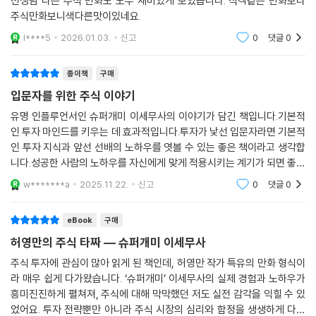
선생님 다른 주식 만화도 모두 재미있게 보았습니다. 식객같은 만화보다
자자의 멘토 역할을 자임하고 있다.
주식만화보니색다른맛이있네요.
l****5
2026.01.03.
신고
0
댓글
0
이정윤은 말한다. “가치가 아니라 매수가 주가를 움직인다.”
종이책
구매
아무리 저평가된 종목이라도 시장이 반응하지 않으면 주가는 움직이지 않
입문자를 위한 주식 이야기
는다. 그래서 그는 ‘정보 분석’과 ‘심리관리’, ‘자금 운용’의 균형을 투자자의
핵심 역량으로 제시한다.
유명 인플루언서인 슈퍼개미 이세무사의 이야기가 담긴 책입니다.기본적
인 투자 마인드를 키우는 데 효과적입니다.투자가 낯선 입문자라면 기본적
인 투자 지식과 앞선 선배의 노하우를 엿볼 수 있는 좋은 책이라고 생각합
《허영만의 주식타짜-슈퍼개미 이세무사》는 주식 초보자에게는 진입 장벽
니다.성공한 사람의 노하우를 자신에게 맞게 적용시키는 계기가 되면 좋겠
을 낮춘 입문서로, 시장에 오래 있었던 투자자에게는 원칙을 되짚는 계기
습니다.
로, 누구에게나 실용적이고 설득력 있는 주식투자 교과서가 되어줄 것이
w*******a
2025.11.22.
신고
0
댓글
0
다.
eBook
구매
허영만의 주식 타짜 ― 슈퍼개미 이세무사
주식 투자에 관심이 많아 읽게 된 책인데, 허영만 작가 특유의 만화 형식이
라 매우 쉽게 다가왔습니다. ‘슈퍼개미’ 이세무사의 실제 경험과 노하우가
흥미진진하게 펼쳐져, 주식에 대해 막막했던 저도 실전 감각을 익힐 수 있
었어요. 투자 전략뿐만 아니라 주식 시장의 심리와 함정을 생생하게 다뤄