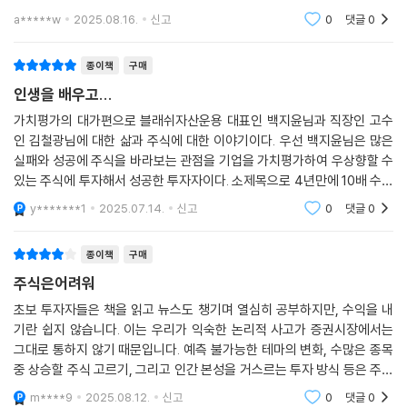
서 초보자뿐 아니라 어느 정도 경험이 있는 투자자에게도 유익한 내용이
a*****w
2025.08.16.
신고
0
댓글
0
가득합니다.만
종이책
구매
인생을 배우고...
가치평가의 대가편으로 블래쉬자산운용 대표인 백지윤님과 직장인 고수
인 김철광님에 대한 삶과 주식에 대한 이야기이다. 우선 백지윤님은 많은
실패와 성공에 주식을 바라보는 관점을 기업을 가치평가하여 우상향할 수
있는 주식에 투자해서 성공한 투자자이다. 소제목으로 4년만에 10배 수익
률, 수백억 자산가로 소개되어 있다.바람의 숲 김철광님은 인스타와 다른
y*******1
2025.07.14.
신고
0
댓글
0
매체등을 통하여 익
종이책
구매
주식은어려워
초보 투자자들은 책을 읽고 뉴스도 챙기며 열심히 공부하지만, 수익을 내
기란 쉽지 않습니다. 이는 우리가 익숙한 논리적 사고가 증권시장에서는
그대로 통하지 않기 때문입니다. 예측 불가능한 테마의 변화, 수많은 종목
중 상승할 주식 고르기, 그리고 인간 본성을 거스르는 투자 방식 등은 주식
을 더욱 어렵게 만듭니다.결국 주식은 단순한 숫자 싸움이 아니라, 심리와
m****9
2025.08.12.
신고
0
댓글
0