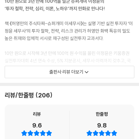
10만 원으로 3년 만에 100억을 일군 슈퍼개미 이정윤의
‘투자 철학, 전략, 심리, 이론, 노하우’까지 만화로 만나다!
책 《허영만의 주식타짜-슈퍼개미 이세무사》는 실명 기반 실전 투자자 ‘이
정윤 세무사’의 투자 철학, 전략, 리스크 관리가 허영만 화백 특유의 밀도
높은 취재와 입체적 서사로 재구성된 실전투자 교과서다.
10만 원으로 시작해 3년 만에 100억 원 수익을 올린 이정윤은 키움증권
실전투자대회 4년 연속 수상, 5% 지분공시, 세무사 이력까지 갖추고, 국
내 최초 ‘주식투자 트리플 크라운’을 달성한다. 그는 IMF 외환위기, 2008
출판사 리뷰 더보기
년 금융위기, 2020년 팬데믹을 모두 관통한 20년간의 실전 경험을 바탕
으로 “주식투자의 본질은 살아남는 것”이라 말한다.
리뷰/한줄평
206
이 책에는 그의 투자 철학뿐 아니라 실전투자 매뉴얼이 담겨 있다.
* 삼박자 투자법: 재무제표, 차트, 재료 분석의 통합 전략
* 8T 투자 성공 법칙: 투자유형, 매매주기, 시장 트렌드, 리스크 분산, 훈련
리뷰
한줄평
까지 포함한 구조화된 학습체계
9.6
9.8
* 실전 투자기법 8테크: 신고가 공략, 신규상장주 분석, 짝짓기 매매, 시가
총액 비교 등 고급 매매 전략