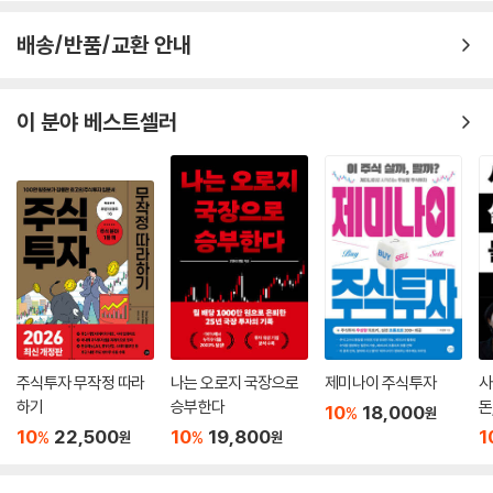
배송/반품/교환 안내
이 분야 베스트셀러
주식투자 무작정 따라
나는 오로지 국장으로
제미나이 주식투자
사
하기
승부한다
돈
10
18,000
%
원
10
22,500
10
19,800
1
%
%
원
원