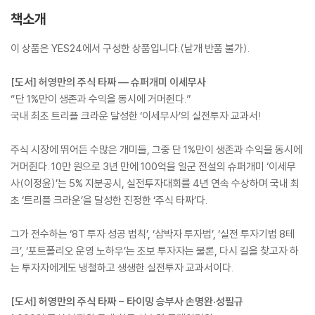
책소개
이 상품은 YES24에서 구성한 상품입니다.(낱개 반품 불가).
[도서] 허영만의 주식 타짜 ― 슈퍼개미 이세무사
“단 1%만이 생존과 수익을 동시에 거머쥔다.”
국내 최초 트리플 크라운 달성한 ‘이세무사’의 실전투자 교과서!
주식 시장에 뛰어든 수많은 개미들, 그중 단 1%만이 생존과 수익을 동시에
거머쥔다. 10만 원으로 3년 만에 100억을 일군 전설의 슈퍼개미 ‘이세무
사(이정윤)’는 5% 지분공시, 실전투자대회를 4년 연속 수상하며 국내 최
초 ‘트리플 크라운’을 달성한 진정한 ‘주식 타짜’다.
그가 전수하는 ‘8T 투자 성공 법칙’, ‘삼박자 투자법’, ‘실전 투자기법 8테
크’, ‘포트폴리오 운영 노하우’는 초보 투자자는 물론, 다시 길을 찾고자 하
는 투자자에게도 냉철하고 생생한 실전투자 교과서이다.
[도서] 허영만의 주식 타짜 - 타이밍 승부사 손명완·성필규