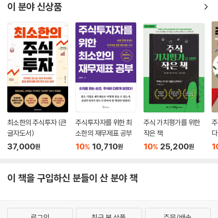
이 분야 신상품
최소한의 주식투자 (큰
주식투자자를 위한 최
주식 가치평가를 위한
주
글자도서)
소한의 재무제표 공부
작은 책
다
37,000
10
10,710
10
25,200
1
%
%
원
원
원
이 책을 구입하신 분들이 산 분야 책
로그인
최근 본 상품
주문/배송