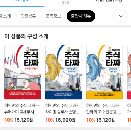
206
자 소개
관련분류
품목정보
출판사 리뷰
이 상품의 구성 소개
허영만의 주식 타짜 ―
허영만의 주식 타짜 -
허영만의 주식 타짜 -
허
슈퍼개미 이세무사
타이밍 승부사 손명완·
단타의 고수 한봉호·설
가
성필규
산
윤
10
15,120
10
16,920
10
15,120
1
%
%
%
원
원
원