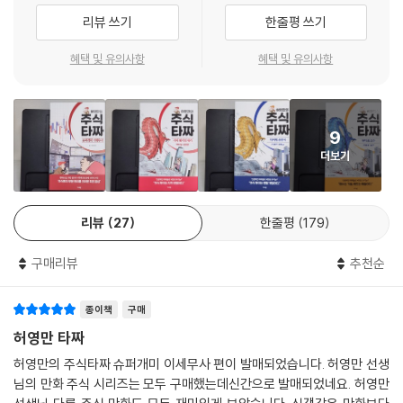
* 포트폴리오 운영법: 종목 수 설정, 자금 배분 전략, 업종 분산과 수익률
리뷰 쓰기
한줄평 쓰기
관리법까지
혜택 및 유의사항
혜택 및 유의사항
무엇보다 이 책은 허영만 화백이 직접 발로 뛰며 이정윤의 투자 철학과 삶
의 궤적을 깊이 있게 취재해 이를 만화라는 장르 속에 실전감 넘치게 녹여
냈다. 복잡한 주식 용어와 전략, 수치와 개념도 스토리와 대화 속에 자연스
9
럽게 스며들어, 독자는 몰입하면서도 핵심을 정확히 이해하게 된다. 특히
더보기
슈퍼개미 이정윤이 ‘왜 이 종목을 골랐는가’, ‘어떤 근거로 매수·매도 결정
을 내렸는가’를 재무제표 분석, 차트 흐름, 기업 뉴스 등 구체적인 근거와
함께 스토리 속에서 설득력 있게 보여준다.
리뷰
27
한줄평
179
예컨대 그는 “신고가 종목은 다음 날도 오를 가능성이 높다”는 ‘정배열 차
구매리뷰
추천순
트 분석’을 설명하면서도, 실제 매매일지를 통해 독자가 ‘숫자’가 아닌 ‘맥
락’으로 이해하게 한다. 또한 레버리지의 유혹, 손절 타이밍, 분산투자의 딜
종이책
구매
레마 등 초보자가 흔히 빠지는 함정을 자신의 경험담과 함께 풀어내며 ‘이
론+현장+감정’이 결합된 진짜 학습을 가능하게 만든다.
허영만 타짜
허영만의 주식타짜 슈퍼개미 이세무사 편이 발매되었습니다. 허영만 선생
현재 그는 밸러스투자아카데미, 밸런스에셋, 밸런스스택 CEO로 약 22만
님의 만화 주식 시리즈는 모두 구매했는데신간으로 발매되었네요. 허영만
명의 구독자를 보유한 유튜브 채널을 운영하며, 매달 강연을 통해 주식투