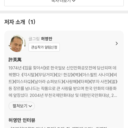
목차 더보기
8화 실전 투자 기법 8테크
[도서] 허영만의 주식 타짜 - 단타의 고수 한봉호·설산
9화 삼박자 투자법 2
“0.1초의 타이밍이 수익을 결정하는 단타,
10화 성장주에 투자하라
저자 소개
1
감각이 아니라 리듬이고, 훈련이고, 생존이다.”
11화 포트폴리오 운영법
12화 부자의 성공
초단타, 데이 트레이딩, 스윙까지 단타의 모든 전장을 누빈 두 명의 절세고
13화 성공 투자자가 되는 꿀 TIP
글그림
허영만
수가 살아남아 성공한 실전 노하우와 투자 철학을 담아낸 실전투자 가이드
관심작가 알림신청
다. 허영만 화백은 이 두 타짜의 치열한 투자 인생과 단타 세계의 냉혹한 생
『허영만의 주식 타짜 - 타이밍 승부사 손명완·성필규』
존 전략을 입체적인 만화로 풀어냈다.
1. 대구 1,000억 자수성가 주식 부자 손명완
許英萬
2. 국내 최고 시스템 트레이딩 전문가 성필규
1974년 《집을 찾아서》로 한국일보 신인만화공모전에 당선되며 데
‘마하세븐’이라는 필명으로 알려진 한봉호 교수는 2000년 100만 원으로
뷔했다. 《각시탈》《무당거미》《오! 한강》《벽》《아스팔트 사나이》《비
주식을 시작해 실전투자대회 18회 우승을 차지한 스캘핑의 전설이다. 장
『허영만의 주식 타짜 - 단타의 고수 한봉호·설산』
트》《미스터Q》《날아라 슈퍼보드》《사랑해》《타짜》《부자 사전》《꼴》
시작 1시간, 마감 30분 동안의 초집중 매매, 손절 후 재매매 금지, 매매일
1. 실전투자대회 18회 수상에 빛나는 스캘핑 고수 한봉호
등 장르를 넘나드는 작품으로 큰 사랑을 받으며 한국 만화의 대중화
지 복기를 원칙으로 삼으며, 철저한 자기관리와 리듬 중심의 스캘핑 시스
2. 단일 계좌 10억 달성 단타 귀재 설산
에 앞장섰다. 2004년 부천국제만화대상 및 대한민국만화대상, 200
템을 구축해왔다.
7년 제7회 고바우만화가상, 2008년 대한민국 국회대상을 수상하였
펼쳐보기
『허영만의 주식 타짜 - 가치 평가의 대가 백지윤·김철광』
으며, 2010년 데뷔 이래 한국 만화계에 기여한 업적을 인정받아 만화
설산은 시력을 잃을 정도로 차트에 몰입한 분석가형 투자자다. 수만 개의
1. 4년 만에 10배 수익률, 수백억 자산가 백지윤
가로서는 최초로 목포대학교에서 명예문학박사 학위를 수여받았다.
허영만
인터뷰
캔들 분석을 통해 정배열 기반 추세 전략과 심리 통제 시스템을 구축해, 단
2. 고액 배당주, 펀드 투자 전문가 직장인 고수 김철광
2003년 《식객 1: 맛의 시작》 출간
타 매매를 루틴과 시스템 중심으로 정교하게 다듬었다.