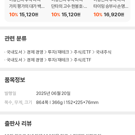
석을 기반으로 하여, 매년 월급보다 많은 안정적인 배당 수익을 추구한다.
가치 평가의 대가 백지
단타의 고수 한봉호·설
타이밍 승부사 손명완·
이러한 접근 방식은 특히 직장인 투자자들에게 현실적인 투자 모델을 제공
윤·김철광
산
성필규
10
15,120
10
15,120
10
16,920
%
%
%
원
원
원
한다.
관련 분류
국내도서
경제 경영
투자/재테크
주식/ETF
국내주식
국내도서
경제 경영
투자/재테크
주식/ETF
품목정보
발행일
2025년 06월 20일
쪽수, 무게, 크기
864쪽 | 366g | 152*225*76mm
출판사 리뷰