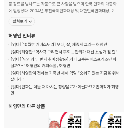
등 장르를 넘나드는 작품으로 큰 사랑을 받으며 한국 만화의 대중화
에 앞장섰다. 2004년 부천국제만화대상 및 대한민국만화대상, 200
7년 제7회 고바우만화가상, 2008년 대한민국 국회대상을 수상하였
펼쳐보기
으며, 2010년 데뷔 이래 한국 만화계에 기여한 업적을 인정받아 만화
가로서는 최초로 목포대학교에서 명예문학박사 학위를 수여받았다.
허영만
인터뷰
2003년 《식객 1: 맛의 시작》 출간
[읽다]
[10월호 커버스토리] 오래, 잘, 재밌게 그리는 허영만
[읽다]
허영만 “역사극 그리면서 후회… 만화가 대신 소설가 될 걸”
[읽다]
[당신의 두 번째 취미생활④] 커피 고수는 에스프레소만 마
실까? - 『허형만의 커피스쿨』 허형만
[읽다]
허영만이 전하는 기축년 새해 덕담 “숨쉬고 있는 지금을 위해
살아라.”
[읽다]
만화는 더울 때 마시는 청량음료가 아닐까요? 만화작가 허영
만
허영만
의 다른 상품