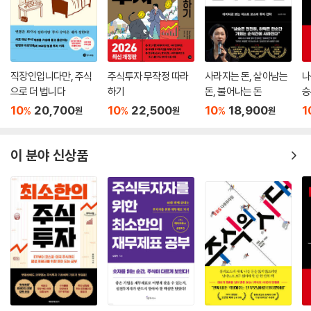
직장인입니다만, 주식
주식투자 무작정 따라
사라지는 돈, 살아남는
나
으로 더 법니다
하기
돈, 불어나는 돈
승
10
20,700
10
22,500
10
18,900
1
%
%
%
원
원
원
이 분야 신상품