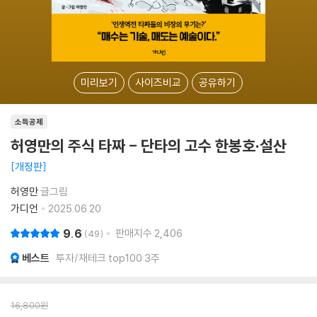
미리보기
사이즈비교
공유하기
소득공제
허영만의 주식 타짜 - 단타의 고수 한봉호·설산
개정판
허영만
글그림
가디언
2025.06.20.
9.6
판매지수
2,406
49
베스트
투자/재테크 top100 3주
16,800
원