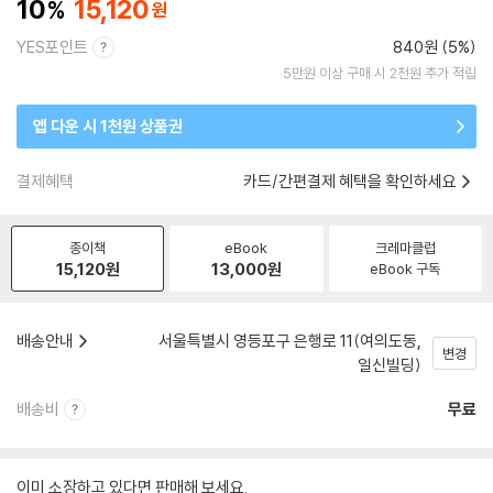
10
15,120
YES포인트
840원 (5%)
5만원 이상 구매 시 2천원 추가 적립
앱 다운 시 1천원 상품권
결제혜택
카드/간편결제 혜택을 확인하세요
종이책
eBook
크레마클럽
15,120
원
13,000
원
eBook 구독
배송안내
서울특별시 영등포구 은행로 11(여의도동,
변경
일신빌딩)
배송비
무료
이미 소장하고 있다면 판매해 보세요.