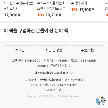
최소한의 주식투자 (큰
주식투자자를 위한 최
주식의 시대
나
글자도서)
소한의 재무제표 공부
승
10
17,100
%
원
37,000
10
10,710
1
%
원
원
이 책을 구입하신 분들이 산 분야 책
로그인
최근 본 상품
주문/배송
고객센터 1544-3800
티켓 1544-6399
중고샵 1566-4295
eBook 1:1문의/채팅상담
예스이십사(주) 사업자 정보
이용약관
개인정보처리방침
청소년보호정책
PC버전
회사소개
거래처관계자께
도서홍보
광고
Copyright © YES24 Corp. All Rights Reserved.
MATOM11