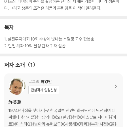
0.1초의 타이밍이 수익을 결정하는 단타의 세계는 기술이 아니라 생존이
다. 그리고 생존의 조건은 리듬과 훈련임을 이 책이 알려준다.
목차
1. 실전투자대회 18회 수상에 빛나는 스캘핑 고수 한봉호
2. 단일 계좌 10억 달성 단타 귀재 설산
저자 소개
1
글그림
허영만
관심작가 알림신청
許英萬
1974년 《집을 찾아서》로 한국일보 신인만화공모전에 당선되며 데
뷔했다. 《각시탈》《무당거미》《오! 한강》《벽》《아스팔트 사나이》《비
트》《미스터Q》《날아라 슈퍼보드》《사랑해》《타짜》《부자 사전》《꼴》