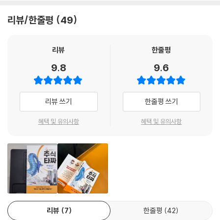
쳐 살아남은 그는, 단타는 감각이 아니라 루틴과 복기, 훈련의 결과물임을
증명했다. 그는 매일같이 수십 건의 매매를 복기하고, 손절 후에는 매매를
리뷰/한줄평
49
멈추는 철칙을 세웠다. 그렇게 만들어낸 전략이 바로 ‘시초가 공략’, ‘1분봉
스캘핑’, ‘우수리 매매’ 같은 고도화된 실전 기술이다.
리뷰
한줄평
“실전에 살아남는 멘탈이 투자자의 가장 큰 무기이다.”
9.8
9.6
또 다른 고수 설산은 시력을 잃을 정도로 차트에 몰입한 괴물 같은 분석가
다. 하루 16시간 이상 차트를 분석하며, 수만 개의 캔들을 해부해 정배열
리뷰 쓰기
한줄평 쓰기
기반 추세 전략과 심리 통제 시스템을 구축했다. 그는 한때 극심한 손실로
시장을 떠났으나, 심리 공부와 자기 객관화를 통해 철저히 시스템화된 매
혜택 및 유의사항
혜택 및 유의사항
매 전략을 완성하고 다시 시장으로 돌아왔다. 설산에게 투자란 ‘차트를 통
해 인간 심리를 읽는 일’이며, 그가 쌓은 분석과 통제의 힘은 오늘날 많은
투자자의 모범이 되고 있다.
이 책의 백미는 허영만 화백이 두 고수의 인생 전체를 밀도 있게 취재하여,
단순한 기법 소개를 넘어 실패와 회복, 기술과 감정, 철학과 삶이 어떻게 하
나로 연결되는지를 감동적인 이야기로 그려냈다는 점이다. 독자는 수많은
리뷰
7
한줄평
42
장면 속에서 그들이 왜 그 기법을 쓰는지, 어떻게 실패를 극복했는지를 ‘전