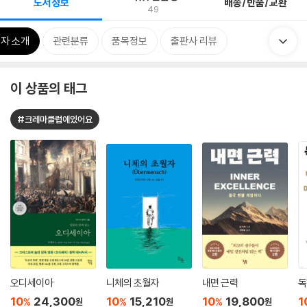
도서정보
배송/반품/교환
49
자 소개
관련분류
품목정보
출판사 리뷰
이 상품의 태그
#크레마클럽에있어요
오디세이아
니체의 초월자
내면 근력
독
10
24,300
10
15,210
10
19,800
1
%
%
%
원
원
원