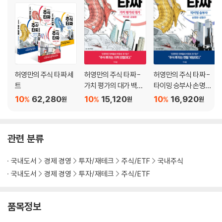
허영만의 주식 타짜 세
허영만의 주식 타짜 -
허영만의 주식 타짜 -
트
가치 평가의 대가 백지
타이밍 승부사 손명완·
윤·김철광
성필규
10
62,280
10
15,120
10
16,920
%
%
%
원
원
원
관련 분류
국내도서
경제 경영
투자/재테크
주식/ETF
국내주식
국내도서
경제 경영
투자/재테크
주식/ETF
품목정보