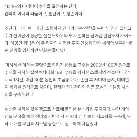
“0.1초의 타이밍이 수익을 결정하는 단타,
감각이 아니라 리듬이고, 훈련이고, 생존이다.”
초단타, 데이 트레이딩, 스윙까지 단타의 모든 전장을 누빈 두 명의 절세고
수가 살아남아 성공한 실전 노하우와 투자 철학을 담아낸 실전투자 가이드
다. 허영만 화백은 이 두 타짜의 치열한 투자 인생과 단타 세계의 냉혹한 생
존 전략을 입체적인 만화로 풀어냈다.
‘마하세븐’이라는 필명으로 알려진 한봉호 교수는 2000년 100만 원으로
주식을 시작해 실전투자대회 18회 우승을 차지한 스캘핑의 전설이다. 장
시작 1시간, 마감 30분 동안의 초집중 매매, 손절 후 재매매 금지, 매매일
지 복기를 원칙으로 삼으며, 철저한 자기관리와 리듬 중심의 스캘핑 시스
템을 구축해왔다.
설산은 시력을 잃을 정도로 차트에 몰입한 분석가형 투자자다. 수만 개의
캔들 분석을 통해 정배열 기반 추세 전략과 심리 통제 시스템을 구축해, 단
타 매매를 루틴과 시스템 중심으로 정교하게 다듬었다.