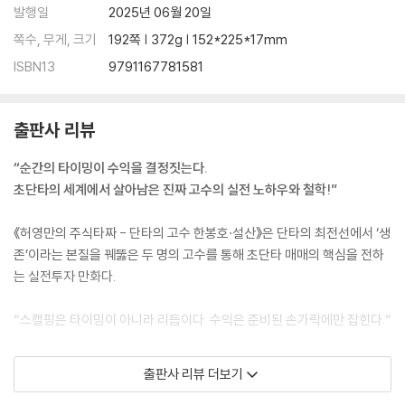
발행일
2025년 06월 20일
쪽수, 무게, 크기
192쪽 | 372g | 152*225*17mm
ISBN13
9791167781581
출판사 리뷰
“순간의 타이밍이 수익을 결정짓는다.
초단타의 세계에서 살아남은 진짜 고수의 실전 노하우와 철학!”
《허영만의 주식타짜 - 단타의 고수 한봉호·설산》은 단타의 최전선에서 ‘생
존’이라는 본질을 꿰뚫은 두 명의 고수를 통해 초단타 매매의 핵심을 전하
는 실전투자 만화다.
“스캘핑은 타이밍이 아니라 리듬이다. 수익은 준비된 손가락에만 잡힌다.”
‘마하세븐’ 한봉호는 2000년 100만 원으로 주식을 시작해 실전투자대회
출판사 리뷰 더보기
18회 우승에 빛나는 스캘핑 고수다. 수많은 실패와 반복된 원금 소진을 거