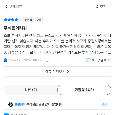
략’이 아니라 ‘스토리’로 받아들이게 된다.
구매리뷰
추천순
이 만화는 단타 입문자에게는 냉정한 진입 기준을, 실전 경험이 있는 투자
종이책
구매
자에게는 생존과 성장의 기준을 제시한다.
주식은어려워
“단타는 감각이 아니다. 생존의 기술이다.”
초보 투자자들은 책을 읽고 뉴스도 챙기며 열심히 공부하지만, 수익을 내
기란 쉽지 않습니다. 이는 우리가 익숙한 논리적 사고가 증권시장에서는
그 생존의 핵심이 이 책에 담겨 있다.
그대로 통하지 않기 때문입니다. 예측 불가능한 테마의 변화, 수많은 종목
중 상승할 주식 고르기, 그리고 인간 본성을 거스르는 투자 방식 등은 주식
을 더욱 어렵게 만듭니다.결국 주식은 단순한 숫자 싸움이 아니라, 심리와
m****9
2025.08.12.
신고
0
댓글
0
인내의 싸움입
리뷰 전체보기
리뷰
7
한줄평
42
클린봇
이 부적절한 글을 감지 중입니다.
설정