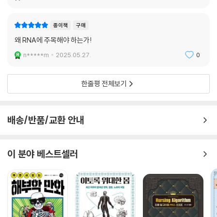
첫 발자국을 떼는 데 기여하고, 크리스퍼를 통한 유전자 편집으로 질병 치
료에 기여하며, 노화 과정뿐만 아니라 생명의 샘이라 알려진 텔로미어와도
종이책
구매
깊은 관련을 맺고 있음을 알게 된다.
왜 RNA에 주목해야 하는가!
이 책은 생물학과 의학의 현재와 미래를 조망하기 위한 필독서로, 어렵게
n*****m
2025.05.27.
0
느껴질 수 있는 RNA의 원리를 다양한 비유로 설명해 과학에 대해 잘 모르
는 독자들도 이해하기 쉽게 쓰였다. 이 책을 읽는 독자들은 RNA를 기반으
한줄평 전체보기
로 한 유전자 치료, 맞춤형 의약품, 혁신적인 신약 개발의 최전선을 경험할
수 있을 것이다.
배송/반품/교환 안내
이 분야 베스트셀러