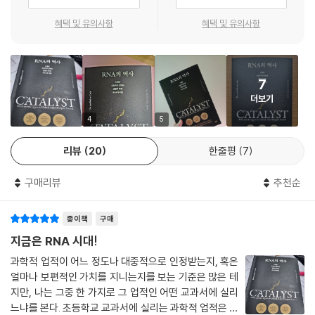
럼 보인다. 그뿐만 아니라 RNA는 지구 생명체의 기원에 관한 비밀도 품고
있다.
혜택 및 유의사항
혜택 및 유의사항
이러한 장점을 지닌 RNA는 결국 DNA의 그림자를 벗어나 어마어마한 잠
재력을 드러냈다. 2000년 이후로 RNA와 관련된 획기적 발전을 이끈 과
7
학자들이 노벨상을 10개나 받았다. 2005년부터는 RNA 연구를 다룬 학술
더보기
잡지 기사와 특허 수가 급격히 늘어났다. 〈네이처〉지에 실린 최근 기사는
현재 개발 단계에 있는 RNA 기반 의약품이 400여 종에 달한다고 보고했
4
5
고, 2022년 한 해만 해도 10억 달러 이상의 사모펀드가 RNA 연구 중심의
리뷰
20
한줄평
7
생명공학 스타트업에 투자되었다. 생명과학 분야에서 과거의 초점이 DNA
였다면, 미래의 초점은 의심의 여지없이 RNA다.
구매리뷰
추천순
코로나19 mRNA 백신은 단기간이 아니라,
종이책
구매
수십 년에 걸친 과학적 혁신을 기반으로 만들어진 결과물이다!
지금은 RNA 시대!
이 책은 저자를 비롯한 과학자들의 발견의 여정을 뒤쫓으며, RNA의 놀라
과학적 업적이 어느 정도나 대중적으로 인정받는지, 혹은
운 힘을 처음으로 엿보았던 초창기 실험에서부터 RNA가 세포 반응을 촉
얼마나 보편적인 가치를 지니는지를 보는 기준은 많은 테
매할 수 있다는 저자 자신의 패러다임을 바꾸는 발견, 그리고 최신 생명공
지만, 나는 그중 한 가지로 그 업적인 어떤 교과서에 실리
학 기술까지 아우른다. 이 책을 통해 우리는 RNA를 활용해 생명의 암호를
느냐를 본다. 초등학교 교과서에 실리는 과학적 업적은 그