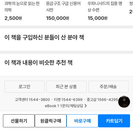
과학의 눈으로 읽는 한
응급구조 구급 신용어
우파니샤드의 집중 명
청
의학
사전
상 수련
2
2,500
150,000
15,000
원
원
원
이 책을 구입하신 분들이 산 분야 책
이 책과 내용이 비슷한 추천 책
로그인
최근 본 상품
주문/배송
고객센터 1544-3800
티켓 1544-6399
중고샵 1566-4295
eBook 1:1문의/채팅상담
예스이십사(주) 사업자 정보
선물하기
원클릭구매
바로구매
카트담기
이용약관
개인정보처리방침
청소년보호정책
PC버전
회사소개
거래처관계자께