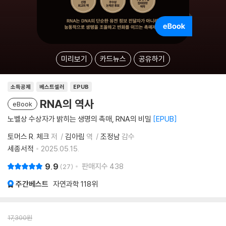
미리보기
카드뉴스
공유하기
소득공제
베스트셀러
EPUB
RNA의 역사
eBook
노벨상 수상자가 밝히는 생명의 촉매, RNA의 비밀
EPUB
토머스 R. 체크
저
김아림
역
조정남
감수
세종서적
2025.05.15.
9.9
판매지수
438
27
주간베스트
자연과학
118위
17,300
원