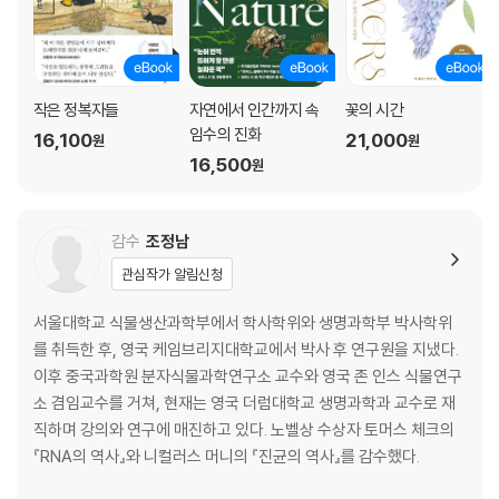
작은 정복자들
자연에서 인간까지 속
꽃의 시간
임수의 진화
16,100
21,000
원
원
16,500
원
감수
조정남
관심작가 알림신청
서울대학교 식물생산과학부에서 학사학위와 생명과학부 박사학위
를 취득한 후, 영국 케임브리지대학교에서 박사 후 연구원을 지냈다.
이후 중국과학원 분자식물과학연구소 교수와 영국 존 인스 식물연구
소 겸임교수를 거쳐, 현재는 영국 더럼대학교 생명과학과 교수로 재
직하며 강의와 연구에 매진하고 있다. 노벨상 수상자 토머스 체크의
『RNA의 역사』와 니컬러스 머니의 『진균의 역사』를 감수했다.