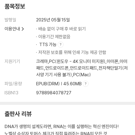
품목정보
발행일
2025년 05월 15일
이용안내
배송 없이 구매 후 바로 읽기
이용기간 제한없음
TTS 가능
저작권 보호를 위해 인쇄 기능 제공 안함
지원기기
크레마,PC(윈도우 - 4K 모니터 미지원),아이폰,아이
패드,안드로이드폰,안드로이드패드,전자책단말기(저
사양 기기 사용 불가),PC(Mac)
파일/용량
EPUB(DRM) | 45.60MB
ISBN13
9788984078727
출판사 리뷰
DNA가 생명의 설계도라면, RNA는 이를 실행하는 혁신 엔진이다!
노벨상 수상자 토머스 체크가 직접 들려주는 RNA의 모든 것