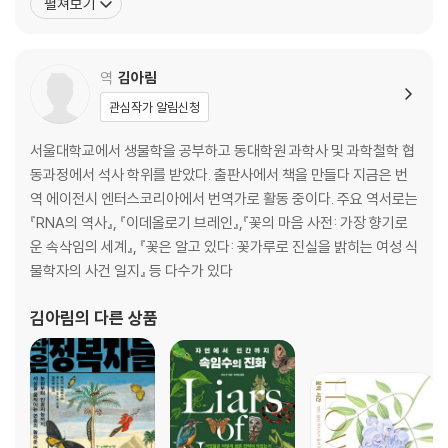
펼쳐보기
찾아보기
로 증명한 발견으로, 1989년 시드니 올트먼과 함께 노벨 화학상을
수상하는 영예를 안았다. 이외에도 미국 과학 아카데미상(분자생물
학 부문), 국가 과학 메달, 오스머 황금 메달 등 다수의 상
역
김아림
관심작가 알림신청
서울대학교에서 생물학을 공부하고 동대학원 과학사 및 과학철학 협
동과정에서 석사 학위를 받았다. 출판사에서 책을 만들다 지금은 번
역 에이전시 엔터스코리아에서 번역가로 활동 중이다. 주요 역서로는
『RNA의 역사』, 『이데올로기 브레인』,『꽃의 마음 사전: 가장 향기로
운 속삭임의 세계』, 『꽃은 알고 있다: 꽃가루로 진실을 밝히는 여성 식
물학자의 사건 일지』 등 다수가 있다
김아림
의 다른 상품