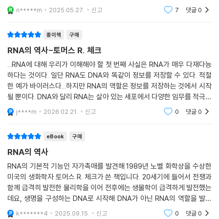
다시 쓰는 크리스퍼부터 팬데믹 때 수백만 명을 살린 혁신적인 mRNA 백
야말로 누구라도 알아야 하는 과학적 ‘사실’이다. 그 다음
n*****m
2025.05.27.
신고
7
댓글
0
으로 중고등학교 교과서다. 중고등학교 교과서에 실리는
신, RNA를 통한 난치병 치료 등 생명공학의 혁신적 발전을 살펴볼 수 있
과학적 업적은 보편성을 갖는 업적으로
다.
종이책
구매
RNA의 역사-토머스 R. 체크
2020년 봄, 코로나19를 일으키는 RNA 기반 바이러스인 SARS-CoV-2
가 전 세계를 휩쓸자 고난의 원인이면서도 동시에 치료제가 될 수 있는 RN
...RNA에 대해 우리가 이해해야 할 첫 번째 사실은 RNA가 매우 다재다능
하다는 것이다. 일단 RNA도 DNA와 똑같이 정보를 저장할 수 있다. 적절
A, 즉 저자의 연구 주제가 모든 이의 입에 오르내리기 시작했다. 코로나바
한 예가 바이러스다...하지만 RNA의 역할은 정보를 저장하는 것에서 시작
이러스에 대항하는 mRNA 백신이 전례 없이 빠른 속도로 개발되었고, 저
될 뿐이다. DNA와 달리 RNA는 살아 있는 세포에서 다양한 임무를 적극적
자는 RNA 연구자에서 RNA 대변인으로 변신했다. 과학자들은 어떻게 그
으로 맡는다. 예컨대 효소 역할을 해서 다른 RNA 분자를 자르고 잘게 부순
렇게 빨리 백신을 개발해낼 수 있었을까? 결론부터 말하자면, 사실 그렇지
j****m
2026.02.21.
신고
0
댓글
0
다든지, 아미노산이라는
않았다. 코로나19 백신이 기록적인 속도로 등장하긴 했지만, 사실 수십 년
에 걸친 과학적 혁신들을 기반으로 이루어낸 놀라운 성취였다.
eBook
구매
RNA의 역사
팬데믹을 일으키는 바이러스 중 상당수는 전적으로 RNA에 의해 작동된
RNA의 기본적 기능인 자가촉매를 발견해 1989년 노벨 화학상을 수상한
다. 바이러스가 무엇으로 만들어졌고 어떻게 작동하는지 이해해야만 우리
미국의 생화학자 토머스 R. 체크가 쓴 책입니다. 20세기에 들어서 전쟁과
는 바이러스와 효율적으로 싸울 수 있다. 코로나19 팬데믹이 가르쳐주었
함께 급격히 발전한 물리학을 이어 전후에는 생물학이 급격하게 발전했는
듯이 RNA 기반 바이러스와 싸우는 효과적인 방법은 RNA를 기반으로 한
데요, 생명을 구성하는 DNA로 시작해 DNA가 아닌 RNA의 역할을 발견
백신이다. 인류는 창의성 덕분에 RNA의 천재성을 역이용할 수 있었다. 이
하기까지 그리고 앞으로의 발견들에 기여될 역할까지 잘 나와있습니다.
k*******4
2025.09.15.
신고
0
댓글
0
렇듯 RNA에는 어두운 면이 있지만, 그 작동 방식을 이해해야 우리가 역으