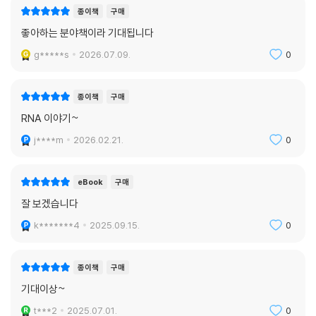
- 본문 중에서
종이책
구매
좋아하는 분야책이라 기대됩니다
21세기는 이미 RNA의 시대다. 생명의 근간을 이루는 원초성과 미래성을
모두 아우르는 신비로운 생명물질이라는 점이 RNA의 가장 큰 매력이다.
g*****s
2026.07.09.
0
이 책은 RNA가 어떻게 ‘바이럴’하게 퍼졌는지, 또한 주로 생화학자들이나
흥미로워할 주제에서 어떻게 과학과 의학의 미래를 빚어갈 주요 연구 대상
종이책
구매
으로 떠올랐는지를 알려주는 안내서다. RNA가 생명을 조율하고 변화시키
RNA 이야기~
는 촉매제로서 어떻게 생물학의 개념을 바꾸고, 의학과 생명공학에 어떤
혁신을 가져왔는지 심도 있게 탐구한다.
j****m
2026.02.21.
0
본문은 크게 두 부분으로 나뉜다. 1부에서는 RNA가 생명의 놀라운 촉매제
eBook
구매
로서 자신을 드러낸 계기, 저자의 연구팀이 촉매제로서의 RNA(리보자임)
잘 보겠습니다
를 발견한 과정을 설명한다. 리보자임은 ‘효소란 당연히 단백질’이라는 굳
건해 보였던 자연법칙을 위반하는 존재였다. 이 연구 성과로 저자는 1989
k*******4
2025.09.15.
0
년에 노벨상을 받았고, 이때부터 RNA는 단순히 수동적인 전령(메신저)이
아니라 중요한 물질로서 새롭게 인정받기 시작했다. 1부에서 RNA가 생명
종이책
구매
을 뒷받침하는 방식을 담고 있다면, 2부는 RNA가 자연의 한계를 넘어 생
기대이상~
명을 증진하고 연장하는 방식을 이야기한다. 한때 DNA의 유전학적 지시
를 단순히 전달하는 역할에만 그친다고 여겼던 RNA가 지구상의 생명이
t***2
2025.07.01.
0