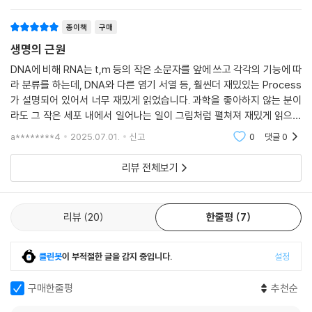
로 활용해 싸울 수 있다는 사실을 기억하자.
종이책
구매
DNA의 조연이라 여겨졌던 RNA가,
생명의 근원
이제는 과학 혁명의 주인공이 되다!
DNA에 비해 RNA는 t,m 등의 작은 소문자를 앞에 쓰고 각각의 기능에 따
노벨상 수상자가 전하는 ‘RNA 러브송’
라 분류를 하는데, DNA와 다른 염기 서열 등, 훨씬더 재밌있는 Process
가 설명되어 있어서 너무 재밌게 읽었습니다. 과학을 좋아하지 않는 분이
“생물학적 현상을 전축에 비유하면 리보솜은 턴테이블, mRNA는 엘피판,
라도 그 작은 세포 내에서 일어나는 일이 그림처럼 펼쳐져 재밌게 읽으실
바늘을 내렸을 때 들리는 음악은 단백질이다. 기분에 따라 엘피판을 바꿀
수 있어요
a********4
2025.07.01.
신고
0
댓글
0
수는 있지만 기본적인 설정은 같다. 전축으로 어떤 엘피판이든 재생할 수
있는 것처럼, 리보솜도 어떤 mRNA에든 작동할 수 있다. 어떤 음악이 나올
리뷰 전체보기
지 엘피판에 따라 결정되는 것처럼, 어떤 단백질이 생산되는지는 mRNA
에 의해 결정된다.”
리뷰
20
한줄평
7
“우리가 전자 문서에서 커서를 움직여 특정 부분을 긁은 다음 워드 프로세
서의 새로운 페이지에 붙여 넣는 것처럼, ‘찾기’와 ‘바꾸기’ 기능을 사용하
클린봇
이 부적절한 글을 감지 중입니다.
설정
면 DNA의 T를 RNA의 U로 전부 손쉽게 변경할 수 있다. 자연에서도 이러
한 화학반응이 일어난다. 새로운 단백질을 합성할 때마다 우리 몸에서는 D
구매한줄평
추천순
NA에서 mRNA가 복사되는 ‘복사-붙여넣기’가 끊임없이 일어난다.”