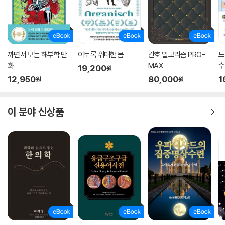
까면서 보는 해부학 만
이토록 위대한 몸
간호 알고리즘 PRO-
드
화
MAX
수
19,200
원
12,950
80,000
1
원
원
이 분야 신상품