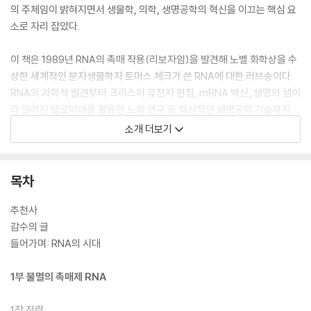
의 주체임이 밝혀지면서 생물학, 의학, 생명공학의 혁신을 이끄는 핵심 요
소로 자리 잡았다.
이 책은 1989년 RNA의 촉매 작용(리보자임)을 발견해 노벨 화학상을 수
상한 세계적인 분자생물학자 토머스 체크가 쓴 RNA에 대한 러브송이다.
RNA의 과학적 발견부터 크리스퍼 유전자 편집, mRNA 백신, 생명의 샘이
라 알려진 텔로미어를 활용한 노화 연구 등 혁신적인 생명공학 기술까지
아우르며, 21세기의 생명과학이 RNA를 중심으로 어떻게 새롭게 쓰이는
소개 더보기
지 탐구한다. RNA의 복잡한 작용 원리를 전축, 스파게티 등 친숙한 사물에
비유하고 RNA 스플라이싱 반응을 워드 프로세서의 ‘복사 붙여넣기’ 기능
에 빗대어 설명한다. 일상생활에서 쉽게 접할 수 있는 소재에 비유해 어려
목차
운 RNA의 원리를 머릿속에 쏙쏙 들어오도록 설명한 책은 이 책이 최초다.
추천사
감수자인 더럼 대학교 조정남 교수는 “DNA에 관한 대표적인 도서가 제임
감수의 글
스 왓슨의 『이중나선』이라면, RNA 분야의 대표작은 바로 이 책이 될
들어가며: RNA의 시대
것”이라고 극찬했으며, 해럴드 바머스, 캐럴 그라이더, 폴 너스, 제니퍼 다
우드나 등 노벨상 수상자, 서울대학교 과학학과 이두갑 교수 등이 강력 추
1부 불멸의 촉매제 RNA
천했다. 생명과학의 최전선에 있는 연구자뿐 아니라 생물학을 이제 막 처
음 접하는 중고등학생, 생물학과 의학에 관심 있는 사람이라면 누구나 읽
1장 전령