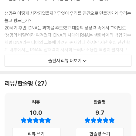
생명은 어떻게 시작되었을까? 무엇이 우리를 인간으로 만들까? 왜 우리는
늙고 병드는가?
20세기 후반, DNA는 과학을 주도했고 대중의 상상력 속에서 그야말로
‘생명의 비밀’이라 여겨졌다. DNA의 시대에 RNA는 생화학계의 백업 가수
처럼 DNA라는 디바의 그늘에 가려진 존재였다. 하지만 지난 수십 년간 학
계 내부에서는 RNA의 잠재력이 서서히 드러나 조용한 혁명이 펼쳐지고
있었다. 1989년 RNA의 촉매 작용(리보자임)을 발견해 노벨 화학상을 수
출판사 리뷰 더보기
상한 세계적인 분자생물학자인 《RNA의 역사》의 저자 토머스 체크를 비롯
해 뛰어난 과학자들이 그동안 DNA에 가려진 심복이라 여겼던 RNA야말
로 생물학의 가장 큰 수수께끼를 풀기 위한 핵심임을 밝혔다.
리뷰/한줄평
27
RNA 역시 DNA처럼 정보를 저장할 수 있으나 정보 저장은 RNA의 능력
중 극히 일부로, DNA와 달리 살아 있는 세포 내에서 능동적인 역할을 수행
리뷰
한줄평
한다. 다른 RNA 분자를 꼬아 잇는다거나 단백질을 조합하는 등 효소처럼
10.0
9.7
움직일 수 있고, 줄기세포가 활동성을 유지하게도 하며, 염색체 말단에 D
NA를 구축해 노화를 방지하기도 한다. 종이접기를 하듯 자유자재로 구부
러지는 RNA에 비하면 유전적 모체인 DNA는 인기곡이 하나뿐인 가수처
리뷰 쓰기
한줄평 쓰기