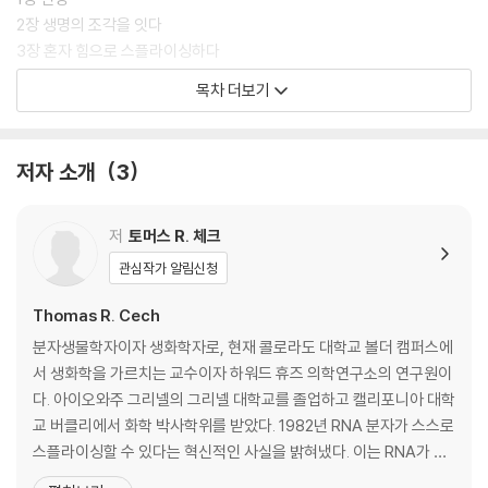
어야 하는 필독서다.
2장 생명의 조각을 잇다
3장 혼자 힘으로 스플라이싱하다
4장 변신의 귀재
목차 더보기
5장 분자 기계 리보솜
6장 생명의 기원
저자 소개
3
2부 생명의 설계도를 다시 쓰다
7장 젊음의 샘은 죽음의 덫인가?
저
토머스 R. 체크
8장 작은 선충이 알려준 것
관심작가 알림신청
9장 정확한 기생자와 엉성한 사본들
10장 RNA 대 RNA
Thomas R. Cech
11장 가위 들고 달리기: 크리스퍼 혁명
분자생물학자이자 생화학자로, 현재 콜로라도 대학교 볼더 캠퍼스에
서 생화학을 가르치는 교수이자 하워드 휴즈 의학연구소의 연구원이
에필로그: RNA의 미래
다. 아이오와주 그리넬의 그리넬 대학교를 졸업하고 캘리포니아 대학
감사의 글
교 버클리에서 화학 박사학위를 받았다. 1982년 RNA 분자가 스스로
용어 설명
스플라이싱할 수 있다는 혁신적인 사실을 밝혀냈다. 이는 RNA가 단
미주
순한 유전 정보 운반체를 넘어 촉매 기능까지 수행할 수 있음을 최초