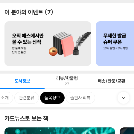
이 분야의 이벤트
7
리뷰/한줄평
도서정보
배송/반품/교환
27
 소개
관련분류
품목정보
출판사 리뷰
카드뉴스로 보는 책