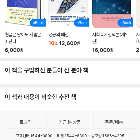
도 집단들 사이의 타협점을 찾았다고 여겼다.”
「펜실베이니아 히스토리」
월급은 남아도 사람은
성공의 배신
사회복지정책론(제2
사
떠난다
판)
(
10
12,600
%
원
6,000
16,000
2
원
원
이 책을 구입하신 분들이 산 분야 책
이 책과 내용이 비슷한 추천 책
로그인
최근 본 상품
주문/배송
고객센터 1544-3800
티켓 1544-6399
중고샵 1566-4295