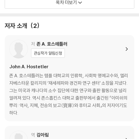
목차 더보기
4. 창립자 아코프 암만 / 5. 종파주의의 발전
3장 미국으로
1. 유럽의 골칫거리 / 2. 18세기의 이주 / 3. 초기 공동체의 문제점
저자 소개
2
4. 19세기의 이주 / 5. 유럽 아미쉬의 운명 87
PART 2 안정성과 성취
저
존 A. 호스테틀러
4장 아미쉬 헌장
관심작가 알림신청
1. 속죄하는 공동체로서의 게마인데 / 2. 세상과의 분리 / 3. 세례의 서약
4. 오르드눙과 전통 / 5. 파문-공동체 밖으로의 축출과 사회적 기피
John A. Hostetler
6. 자연 친화성
존 A. 호스테틀러는 템플 대학교의 인류학, 사회학 명예교수와, 엘리
5장 공동체
자베스타운 칼리지의 ‘재세례파와 경건파 연구 센터’ 소장을 지냈다.
1. 정착지의 유형 / 2. 성장과 확장 / 3. 인구의 특성
그는 미국과 캐나다의 소수 집단에 대한 연구와 출판 활동으로 널리
4. 리더쉽 / 5. 상호 작용의 유형
알려져 있다. 역시 존스홉킨스 대학교 출판부에서 출간된 『아미쉬의
6장 농업과 생계
뿌리: 역사, 지혜, 전승의 보고(寶庫)와 후터교 사회』의 저자이기도
1. 유럽식 농경의 유산 / 2. 토양의 생산성과 관리 / 3. 일과 계절 활동
하다.
4. 농사짓지 않는 아미쉬 사람들
7장 아미쉬 가족
1. 짝 찾기 / 2. 결혼 생활 / 3. 개인적인 인간관계
역
김아림