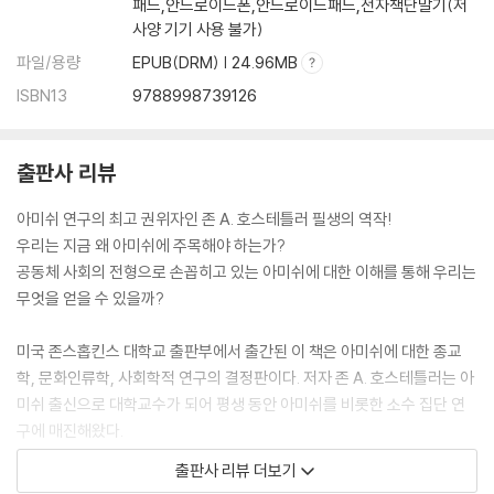
패드,안드로이드폰,안드로이드패드,전자책단말기(저
4. 모델로서의 아미쉬 사회 / 5. 아미쉬 사람들의 미래전망
사양 기기 사용 불가)
파일/용량
EPUB(DRM) | 24.96MB
참고 문헌
ISBN13
9788998739126
출판사 리뷰
아미쉬 연구의 최고 권위자인 존 A. 호스테틀러 필생의 역작!
우리는 지금 왜 아미쉬에 주목해야 하는가?
공동체 사회의 전형으로 손꼽히고 있는 아미쉬에 대한 이해를 통해 우리는
무엇을 얻을 수 있을까?
미국 존스홉킨스 대학교 출판부에서 출간된 이 책은 아미쉬에 대한 종교
학, 문화인류학, 사회학적 연구의 결정판이다. 저자 존 A. 호스테틀러는 아
미쉬 출신으로 대학교수가 되어 평생 동안 아미쉬를 비롯한 소수 집단 연
구에 매진해왔다.
첫 출간 후 4판까지 이어진 개정 증보판을 통해 저자는 우리들에게 아미쉬
출판사 리뷰 더보기
사회를 자세하고 친절하게 안내하고 있다.