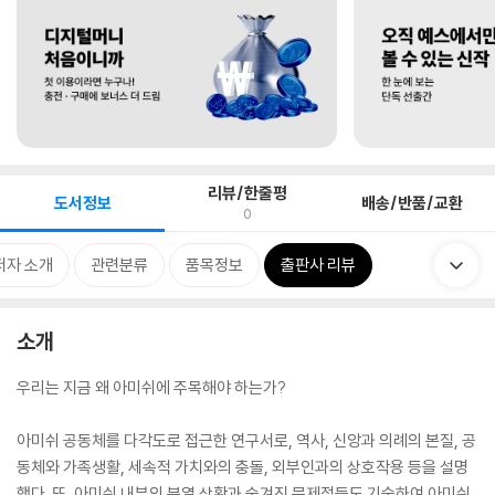
리뷰/한줄평
도서정보
배송/반품/교환
0
저자 소개
관련분류
품목정보
출판사 리뷰
소개
우리는 지금 왜 아미쉬에 주목해야 하는가?
아미쉬 공동체를 다각도로 접근한 연구서로, 역사, 신앙과 의례의 본질, 공
동체와 가족생활, 세속적 가치와의 충돌, 외부인과의 상호작용 등을 설명
했다. 또, 아미쉬 내부의 분열 상황과 숨겨진 문제점들도 기술하여 아미쉬