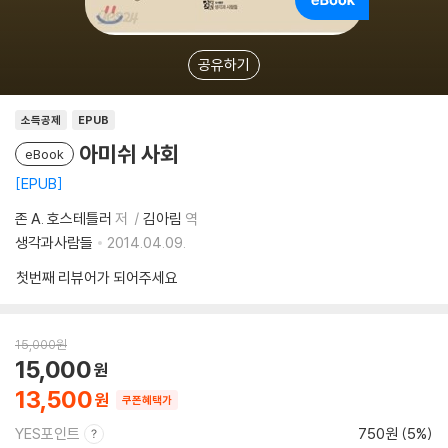
공유하기
소득공제
EPUB
아미쉬 사회
eBook
EPUB
존 A. 호스테틀러
저
김아림
역
생각과사람들
2014.04.09.
첫번째 리뷰어가 되어주세요
15,000
원
15,000
13,500
쿠폰혜택가
YES포인트
750원 (5%)