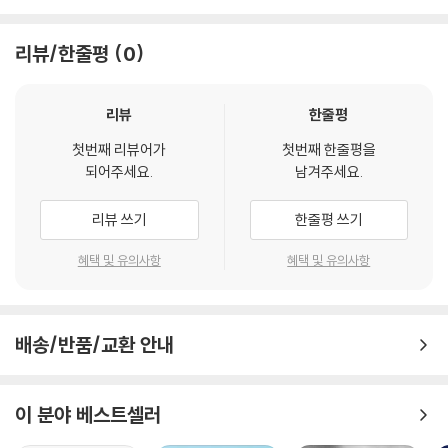
이 책에서는 아미쉬의 역사, 신앙과 의례의 본질, 공동체와 가족생활, 세속
리뷰/한줄평
0
적 가치와의 충돌, 외부인과의 상호작용 등을 설명한다. 또한 아미쉬 인구
구성과 토지의 사용, 농경법, 정부와의 관계 등도 충실하게 다루고 있다. 뿐
만 아니라 아미쉬 내부의 분열 상황과 숨겨진 문제점들도 기술하여 아미쉬
리뷰
한줄평
사회가 시대 흐름에 따라 점차 변화하고 있는 모습까지 가감 없이 보여주
첫번째 리뷰어가
첫번째 한줄평을
고 있다.
되어주세요.
남겨주세요.
이 책에 나타난 아미쉬 사회의 긍정적인 측면을 살펴보면 다음과 같다.
리뷰 쓰기
한줄평 쓰기
자연과 더불어 사는 친환경적인 삶의 방식을 지향하며, 공동체와 조화를
이루는 안정된 교육체계를 보유하고 있다. 그리고 노인 소외 문제가 존재
혜택 및 유의사항
혜택 및 유의사항
하지 않을 뿐만 아니라, 1950년대 이후 인구가 세배이상 지속적으로 증가
하고 있다.
이는 급속도로 압축화된 서구화 및 산업화로 몸살을 앓고 있는 한국 사회
배송/반품/교환 안내
에 시사하는 바가 크다고 볼 수 있다.
이 책에 쏟아진 전미 언론의 찬사!
이 분야 베스트셀러
“미국 전체에서 가장 오해된 공동체에 대해 모든 것을 알려주는 결정판.”