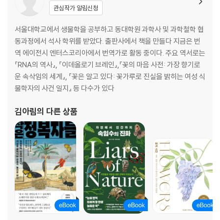
4. 부모와 자녀 / 5. 음식과 식단 / 6. 오락과 여가 생활 / 7. 퀼트
관심작가 알림신청
8. 노인을 존경하는 공동체
8장 자녀교육과 훈육
서울대학교에서 생물학을 공부하고 동대학원 과학사 및 과학철학 협
1. 교육의 목적 / 2. 연령 단계 / 3. 학교 생활 /
동과정에서 석사 학위를 받았다. 출판사에서 책을 만들다 지금은 번
4. 아미쉬 사람들의 성격
역 에이전시 엔터스코리아에서 번역가로 활동 중이다. 주요 역서로는
9장 인생의 통과의례
『RNA의 역사』, 『이데올로기 브레인』,『꽃의 마음 사전: 가장 향기로
1. 탄생 / 2. 결혼 / 3. 죽음
운 속삭임의 세계』, 『꽃은 알고 있다: 꽃가루로 진실을 밝히는 여성 식
10장 공동체의 관습적 통합
물학자의 사건 일지』 등 다수가 있다
1. 설교 예배 / 2. 방문 유형 / 3. 의례 일정 / 4. 성찬식과 세족례
5. 음악과 통합
김아림
의 다른 상품
11장 공동체의 상징과 관례
1. 기호, 상징, 관습 / 2. 항의의 언어, 복장 / 3. 언어와 회화
4. 이름 / 5. 겸허한 지식 / 6. 상호 부조와 관대함
PART 3 변화의 유형
12장 정부제도와 아미쉬
1. 학교를 둘러싼 논쟁 / 2. 고등교육에 대한 반대
3. 펜실베이니아에서의 타협 / 4. 아이오와의 대항 / 5. 대법원의 판결
6. 의무적 복지 / 7. 징병제 / 8. 아미쉬의 법 실무