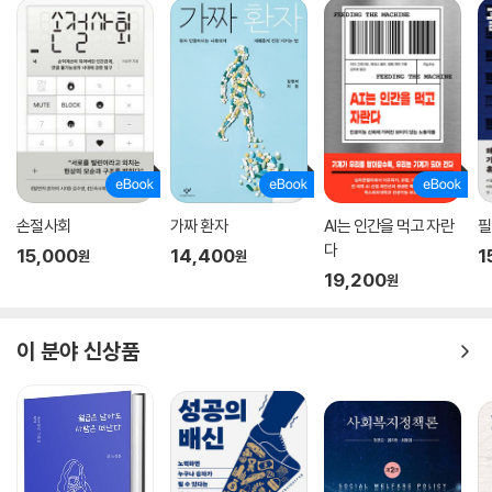
「필라델피아 인콰이어러」
“독보적인 책.”
「미국사 저널」
“아미쉬 사회에 대한 단연 최고의 책.”
「크리스천 투데이」
손절사회
가짜 환자
AI는 인간을 먹고 자란
필
“이 완벽한 연구는 아미쉬 출신으로 대학교수가 된 저자의 매혹적인 탐구
다
15,000
14,400
1
원
원
여정이며, 아미쉬 내부를 샅샅이 살피는 시선을 제공한다. 아미쉬 사람들
19,200
원
의 삶의 방식은 바깥의 눈으로 보면 딱딱하거나 따분하고 지루하며 별난
것 같아도, 공동체와 지역 정치의 개념속에 구현되어야 하는 필수적인 가
치의 본보기를 제공한다.”
이 분야 신상품
「에센셜 홀 어스 카탈로그」
“호스테틀러는 아미쉬 집단들 사이에 존재하는 주목할 만한 다양성과 분
열을 못 본체하지 않았다. ...... 호스테틀러는 이들을 다시 활기를 찾은 유연
한 집단으로 평가했으며, 깊은 종교적 신앙 덕분에 전통을 파괴하지 않고