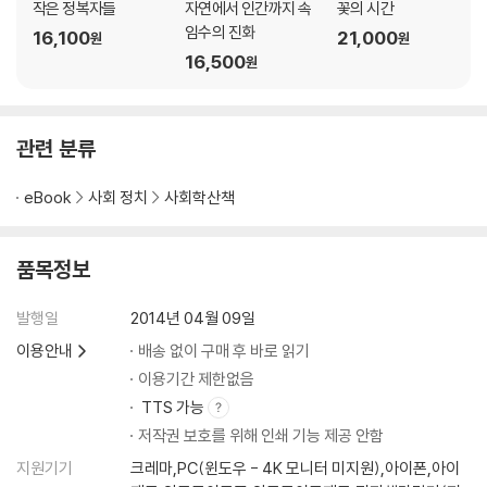
작은 정복자들
자연에서 인간까지 속
꽃의 시간
13장 변화와 분열
임수의 진화
16,100
21,000
1. 아미쉬 구파 사이의 다양성 / 2. 주된 갈등과 분열 요인
원
원
16,500
원
3. 쟁점과 갈등 / 4. 공동체 내부의 분열
14장 일탈과 취약성
1. 개인적 적응의 방법 / 2. 경건파와 부흥 운동의 영향력
3. 고등 교육의 유혹 / 4. 관광 산업이 끼친 결과
관련 분류
15장 건강과 치유
1. 의학적 믿음과 실천 / 2. 유전병 / 3. 정신 질환
eBook
사회 정치
사회학산책
4. 민속과 공감 치유
16장 아미쉬 생활의 속사정
품목정보
1. 관대함에 대한 환상과 경직성 / 2. 문화적인 모순
3. 냉담과 정체됨 / 4. 인구밀도와 소란 행위
발행일
2014년 04월 09일
17장 변화에 대한 대응
이용안내
배송 없이 구매 후 바로 읽기
1. 변화와 저항 / 2. 현대화 / 3. 과잉 순응
4. 새로운 정착지로의 이동 / 5. 사회화 경험의 통제 / 6. 적정 기술
이용기간 제한없음
TTS 가능
PART 4 살아남기
저작권 보호를 위해 인쇄 기능 제공 안함
18장 살아남음의 담론
지원기기
크레마,PC(윈도우 - 4K 모니터 미지원),아이폰,아이
1. 침묵의 담론 / 2. 분리에 담긴 의미 / 3. 공동체의 규모