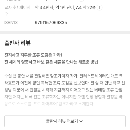
글자 수/ 페이지
약 3.4만자, 약 1만 단어, A4 약 22쪽
수
ISBN13
9791157069835
출판사 리뷰
진지하고 지루한 조류 도감은 가라!
전 세계의 엉뚱하고 바보 같은 새들을 만나는 새로운 방법
수십 년 동안 새를 관찰해온 탐조가이자 작가, 일러스트레이터인 매트 크
라흐트가 이전에 없던 독특한 조류 도감을 선보인다. 열 살 때 만난 학교 선
생님 덕분에 새 관찰을 시작해 지금까지 이어오고 있는 베테랑 조류 관찰
자인 저자는 비록 전문 조류학자는 아니지만 오랜 현장 경험과 열정을 바
탕으로 스스로를 ‘프로 아마추어’ 탐조가라고 소개한다.
이 책은 과학자들이 깐깐한 조류 애호가들과 탐조가들을 위해 쓴 진지하고
출판사 리뷰 더보기
지루한 조류 도감과는 정반대다. 책을 펼치기로 마음먹었다면 분포구가 어