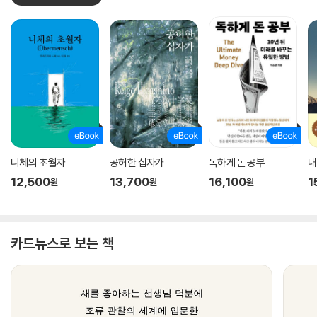
니체의 초월자
공허한 십자가
독하게 돈 공부
내
12,500
13,700
16,100
1
원
원
원
카드뉴스로 보는 책