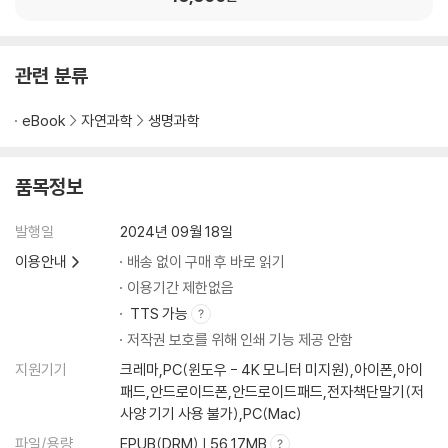
관련 분류
eBook
자연과학
생명과학
품목정보
발행일
2024년 09월 18일
이용안내
배송 없이 구매 후 바로 읽기
이용기간 제한없음
TTS 가능
저작권 보호를 위해 인쇄 기능 제공 안함
지원기기
크레마,PC(윈도우 - 4K 모니터 미지원),아이폰,아이
패드,안드로이드폰,안드로이드패드,전자책단말기(저
사양 기기 사용 불가),PC(Mac)
파일/용량
EPUB(DRM) | 56.17MB