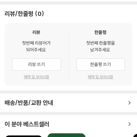
떻고 과나 속이 무엇이고 하는 과학적으로 엄격하고 딱딱한 새 분류는 잊
어도 좋다. 저자는 계통분류학 학위가 없어도 쉽게 이해할 수 있는 자신만
리뷰/한줄평
0
의 일곱 가지 분류 기준을 만들었다. ‘전형적인 새들’, ‘뒷마당의 꼴통들’, ‘벌
새와 딱새, 그리고 괴짜들’, ‘관심병 걸린 새들’, ‘망할 딱따구리 녀석들’, ‘물
가의 멍청이들과 꺽다리들’, ‘살상 기계들’처럼 개그감 충만한 직관적인 분
리뷰
한줄평
류를 통해 전 세계 모든 대륙의 새들을 소개한다. 개중에는 멋쟁이새, 말똥
첫번째 리뷰어가
첫번째 한줄평을
가리처럼 우리나라에서 볼 수 있는 새들도 있다. 혹시 아는가? 길을 걷다
되어주세요.
남겨주세요.
보면 책에서 본 녀석들을 직접 마주할지도 모른다.
리뷰 쓰기
한줄평 쓰기
골 때리는 별명들과 ‘프로 아마추어’의 솜씨가 느껴지는 그림!
개성 넘치는 온갖 새들의 매력에 푹 빠져보자
혜택 및 유의사항
혜택 및 유의사항
야생의 새를 관찰하는 건 결코 쉬운 일이 아니다. 새들은 조금만 방심해도
휙 날아가버리거나 등을 돌려 정체를 숨기기 일쑤다. 때로는 서식지에 꼭
배송/반품/교환 안내
꼭 숨어 아예 모습을 드러내지 않기도 한다. 저자도 초등학교 시절 노랑관
상모솔새를 찾아 나섰으나 단 한 마리도 보지 못한 채 고생만 하고 돌아온
기억이 있다. ‘인생에서 최초로 겪은 거대한 학문적 실패’라고 표현한 이 경
이 분야 베스트셀러
험은 그의 마음속에 새에 대한 애증을 심어주었다.