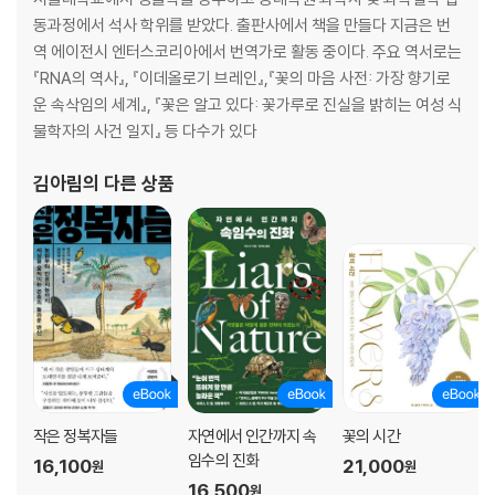
동과정에서 석사 학위를 받았다. 출판사에서 책을 만들다 지금은 번
새에 대한 지식 쌓기 (조류 관찰자를 위한 몇 가지 게임과 도움말)
역 에이전시 엔터스코리아에서 번역가로 활동 중이다. 주요 역서로는
■ 새와 어울리는 단어 짝짓기 게임
『RNA의 역사』, 『이데올로기 브레인』,『꽃의 마음 사전: 가장 향기로
■ 새에 대해 묘사하는 단어들
운 속삭임의 세계』, 『꽃은 알고 있다: 꽃가루로 진실을 밝히는 여성 식
■ 어떤 종인지 즉시 알아내는 방법
물학자의 사건 일지』 등 다수가 있다
■ 새를 그리는 방법
■ 여러분만의 새 그리기
김아림
의 다른 상품
감사의 말
참고문헌
작은 정복자들
자연에서 인간까지 속
꽃의 시간
임수의 진화
16,100
21,000
원
원
16,500
원