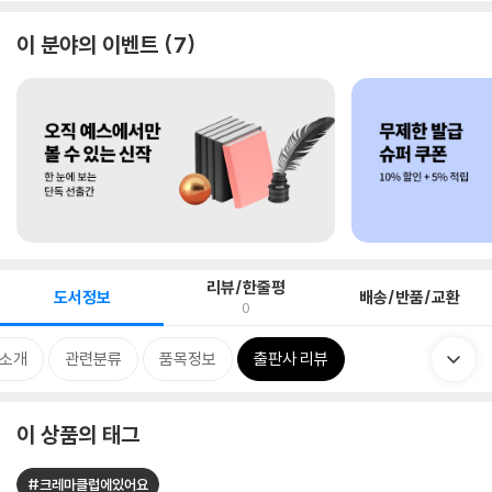
이 분야의 이벤트
7
리뷰/한줄평
도서정보
배송/반품/교환
0
 소개
관련분류
품목정보
출판사 리뷰
이 상품의 태그
#크레마클럽에있어요