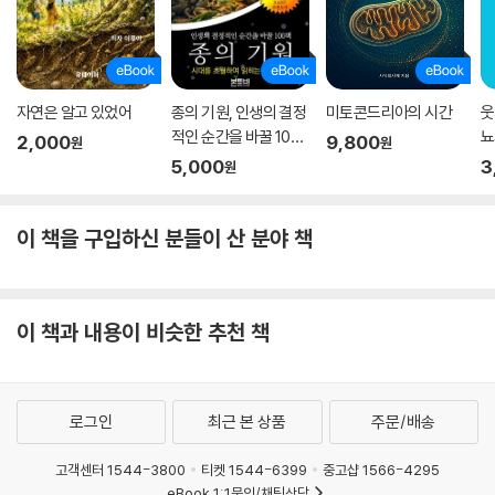
인류는 지구상에 처음 등장한 이래로 항상 새들과 부대끼며 살아왔다. 고
대 이집트의 무덤 벽에 그려진 새 사냥 장면부터 19세기 화가 에드가 드가
가 그린 따오기 그림까지, 새가 묘사된 역사 속 예술 작품들을 통해 그 녀석
자연은 알고 있었어
종의 기원, 인생의 결정
미토콘드리아의 시간
웃
들이 우리 조상들에게 어떤 의미였는지 살펴볼 수 있다. 작품 속의 새들을
적인 순간을 바꿀 100
뇨
2,000
9,800
원
원
들여다보면 조상들과 우리가 모두 동의할 수 있는 사실, 즉 새들은 매력적
책
5,000
3
원
이지만 아주 못된 녀석이기도 하다는 점을 다시금 깨닫게 된다.
이 책을 구입하신 분들이 산 분야 책
새를 식별하는 방법, 관찰할 때 유의할 점 등 오랜 현장 경험을 통해 쌓아온
저자의 노하우가 책의 곳곳에 담겨 있다. 특히 새 관찰자들에게 가장 필요
한 정보는 남들에게 자랑할 지식이 아니라 현장에서 눈앞에 나타난 새를
제대로 식별하는 방법이다. 저자가 고안한 새 식별 방법은 누구나 새들을
이 책과 내용이 비슷한 추천 책
더 빠르고 쉽게 판별할 수 있게 해줄 뿐 아니라 곧장 이 책을 들고 주변의
새들을 찾아 나서고 싶어지게 만드는 묘한 매력을 지녔다.
이 책과 딱 맞는 사람들
로그인
최근 본 상품
주문/배송
ㆍ새와 자연을 좋아하는 사람
고객센터 1544-3800
티켓 1544-6399
중고샵 1566-4295
ㆍ새를 싫어하는 사람(하지만 한바탕 웃고는 싶은 사람)
eBook 1:1문의/채팅상담