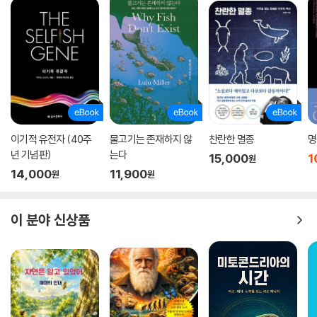
저자는 그 오랜 감정을 담아 새들에게 골 때리는 별명을 붙여주었다. 고까
운새(꼬까울새), 노잼박새(북방박새), 빠개는 물총새(웃음물총새) 등 성
격과 특징에서 따오거나 일반명을 비틀어 만든 별명들은 녀석들과 어찌나
잘 어울리는지 헛웃음이 나올 지경이다. 녀석들을 놀려먹겠다는 의지는 해
설에서도 엿볼 수 있다. 겉모습은 어떻게 생겼는지, 어디서 뭘 먹고 사는지,
사람들을 어떻게 괴롭히는지 등 녀석들이 숨기고자 하는 우스꽝스러운 모
습들을 낱낱이 공개한다. 지식과 유머를 모두 담은 묘한 매력의 새 소개를
읽다보면 새를 싫어하는 사람도 서서히 이 녀석들에게 관심을 가지게 되고
이기적 유전자 (40주
물고기는 존재하지 않
찬란한 멸종
명
만다.
년 기념판)
는다
15,000
1
원
14,000
11,900
원
원
이 책의 하이라이트는 저자가 직접 그린 새 일러스트다. 새 관찰 현장에서
새들의 모습을 기록하기 위해 오래전부터 그려온 덕분에 새들의 특징을 생
생하게 포착해 녀석들의 엄청난 매력과 엉뚱함을 종이 위에 완벽히 옮겨놓
이 분야 신상품
았다. 프로와 아마추어 경계선에서 줄타기를 하는 듯한 현장감 넘치는 일
러스트는 저자의 세심한 관찰력뿐만 아니라 새들에 대한 깊은 애정을 느끼
게 해준다.
역사 속 새 이야기에서 ‘그 녀석들’을 관찰하는 법까지
새에 관한 특별한 정보로 가득!