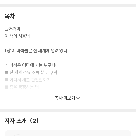
목차
들어가며
이 책의 사용법
1장 이 녀석들은 전 세계에 널려 있다
네 녀석은 어디에 사는 누구냐
■ 전 세계 주요 조류 분포 구역
■ 어디서 새를 관찰할까?
■ 종을 동정하는 법
목차 더보기
2장 온갖 새들
전형적인 새들
저자 소개
2
뒷마당의 꼴통들
벌새와 딱새, 그리고 괴짜들