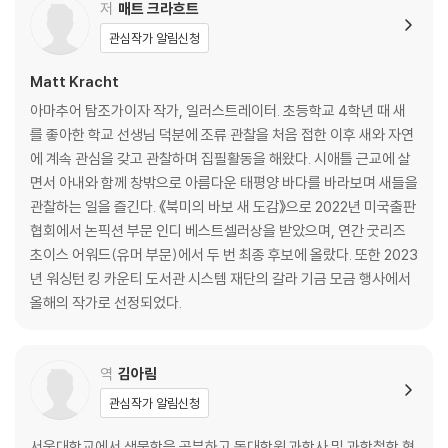
관심병 걸린 새들
저
매트 크라흐트
망할 딱따구리 녀석들
관심작가 알림신청
물가의 멍청이들과 꺽다리들
살상 기계들
Matt Kracht
아마추어 탐조가이자 작가, 일러스트레이터. 초등학교 4학년 때 새
3장 역사 속의 새들
를 좋아한 학교 선생님 덕분에 조류 관찰을 처음 접한 이후 새와 자연
에 계속 관심을 갖고 관찰하며 집필활동을 해왔다. 시애틀 근교에 살
■ 렘카이 왕자의 무덤(서벽)
면서 아내와 함께 창밖으로 아름다운 태평양 바다를 바라보며 새들을
■ 금반지
관찰하는 일을 즐긴다. 《북미의 바보 새 도감》으로 2022년 미국출판
■ 석회암으로 조각된 사원 소년
협회에서 논픽션 부문 인디 베스트셀러상을 받았으며, 연간 굿리즈
■ 테라코타 기름 램프
초이스 어워드(유머 부문)에서 두 번 최종 후보에 올랐다. 또한 2023
■ 새들로 장식한 거울
년 워싱턴 킹 카운티 도서관 시스템 재단의 갈라 기금 모금 행사에서
■ 새를 쏘는 궁수 메달
올해의 작가로 선정되었다.
■ 인간의 방패를 훔치는 에로스
■ 낮잠 자는 어린 헤라클레스
■ 부엉이와 피리새
역
김아림
■ 따오기와 젊은 여인
관심작가 알림신청
4장 새들과 잘 지내기
서울대학교에서 생물학을 공부하고 동대학원 과학사 및 과학철학 협