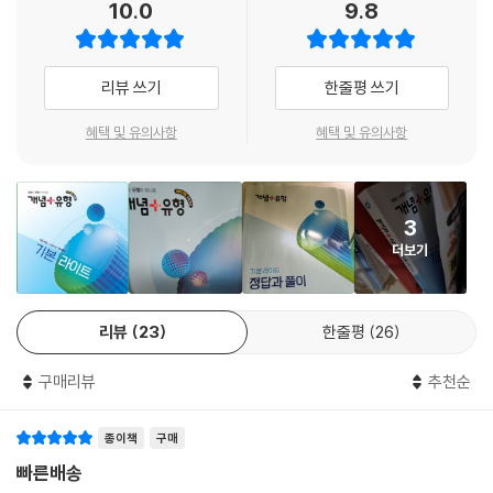
10.0
9.8
⑤ 1 ㎠보다 더 큰 넓이의 단위
⑥ 평행사변형의 넓이
⑦ 삼각형의 넓이
⑧ 사다리꼴의 넓이
리뷰 쓰기
한줄평 쓰기
⑨ 마름모의 넓이
혜택 및 유의사항
혜택 및 유의사항
3
더보기
리뷰
23
한줄평
26
구매리뷰
추천순
종이책
구매
빠른배송