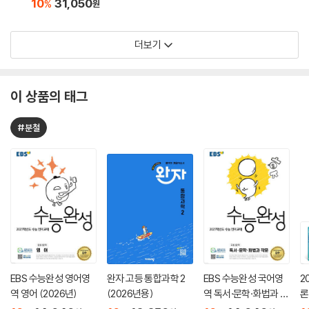
10
31,050
%
원
더보기
이 상품의 태그
#분철
EBS 수능완성 영어영
완자 고등 통합과학 2
EBS 수능완성 국어영
2
역 영어 (2026년)
(2026년용)
역 독서·문학·화법과 작
론
문 (2026년)
(