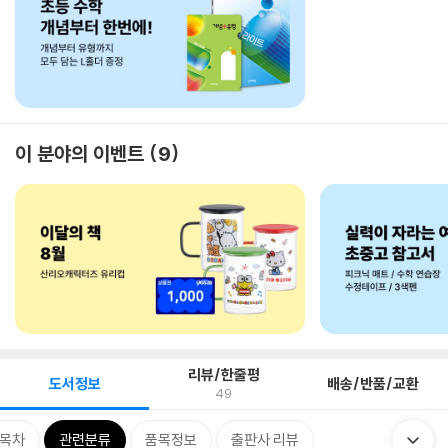
이 분야의 이벤트
9
리뷰/한줄평
도서정보
배송/반품/교환
49
목차
관련분류
품목정보
출판사 리뷰