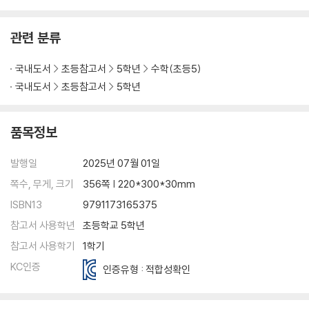
② 배수
③ 약수와 배수의 관계
관련 분류
④ 공약수와 최대공약수
⑤ 최대공약수 구하는 방법
국내도서
초등참고서
5학년
수학(초등5)
⑥ 공배수와 최소공배수
국내도서
초등참고서
5학년
⑦ 최소공배수 구하는 방법
3. 대응 관계
품목정보
① 두 양 사이의 대응 관계
발행일
2025년 07월 01일
② 대응 관계를 식으로 나타내기
쪽수, 무게, 크기
356쪽 | 220*300*30mm
③ 실생활 속에서 대응 관계를 찾아 식으로 나타내기
ISBN13
9791173165375
참고서 사용학년
초등학교 5학년
4. 약분과 통분
참고서 사용학기
1학기
① 크기가 같은 분수
KC인증
인증유형 : 적합성확인
② 크기가 같은 분수 만들기
③ 약분
④ 통분