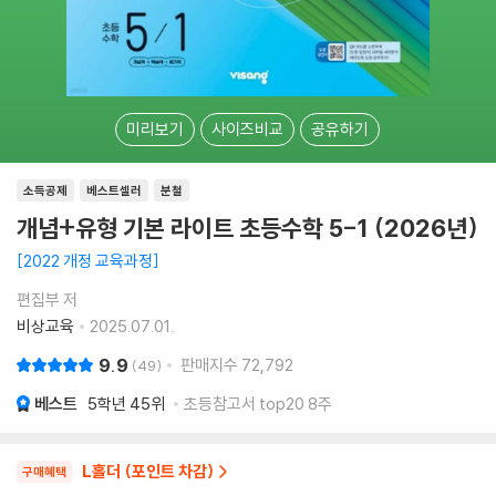
미리보기
사이즈비교
공유하기
소득공제
베스트셀러
분철
개념+유형 기본 라이트 초등수학 5-1 (2026년)
2022 개정 교육과정
편집부 저
비상교육
2025.07.01.
9.9
판매지수
72,792
49
베스트
5학년
45위
초등참고서 top20 8주
L홀더 (포인트 차감)
구매혜택