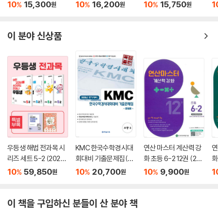
6년)
10
15,300
10
16,200
10
15,750
1
%
%
%
원
원
원
이 분야 신상품
우등생 해법 전과목 시
KMC 한국수학경시대
연산 마스터 계산력 강
연
리즈 세트 5-2 (2026
회대비 기출문제집(후
화 초등 6-2 12권 (202
화
년)
기) 초등 5 (2026년)
6년)
6
10
59,850
10
20,700
10
9,900
1
%
%
%
원
원
원
이 책을 구입하신 분들이 산 분야 책