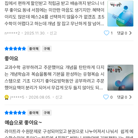
집에서 편하게 할인받고 적립금 받고 배송까지 받으니 너
무 좋아요.동네 서점에는 미안한 마음도 생기지만..혜택이
이리도 많은데 예스24를 선택하지 않을수가 없겠죠. 초5
수학이 어렵다고 하는데 개념 잘 잡고 무난하게 잘 넘어갈
수 있기를 바라는 마음입니다ㅎㅎ
n*****2
2025.11.30.
신고
1
댓글
0
종이책
구매
좋아요
교과수학 공부하려고 주문했어요 개념을 탄탄하게 다지
는 개념학습과 복습을통해 기본을 완성하는 유형복습 시
스템으로 기초 다지기 좋아요방학동안 공부하려고 주문
했어요책이 분리가 되어서 무겁게 모두 들지 않아도 되니
편하고 좋습니다아
j*****5
2026.08.05.
신고
0
댓글
0
종이책
구매
예습으로 좋아요~
라이트라 수원문제로 구성되어있고 분권으로 나누어져서 나눠서 쉽게 예