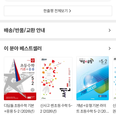
한줄평 전체보기
배송/반품/교환 안내
이 분야 베스트셀러
디딤돌 초등수학 기본
신사고 쎈 초등 수학 5-
개념+유형 기본 라이
신
+응용 5-2 (2026년)
2 (2026년)
트 초등수학 5-2 (202
권