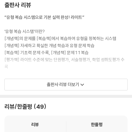
출판사 리뷰
⑤ 분수의 크기 비고
⑥ 분수와 소수의 크기 비교
“유형 복습 시스템으로 기본 실력 완성! 라이트”
5. 분수의 덧셈과 뺄셈
‘유형 복습 시스템’이란?
[개념책]의 문제를 [복습책]에서 복습하여 유형을 정복하는 시스템
① 합이 1보다 작은 진분수의 덧셈
[개념책] 자세하고 확실한 개념 학습과 유형 문제 학습
② 합이 1보다 큰 진분수의 덧셈
[복습책] 기초력 문제 수록, [개념책] 문제 1:1 복습
③ 대분수의 덧셈
[평가책] 라이트 수준에 맞는 단원평가, 서술형평가, 학업 성취도평가 수
④ 진분수의 뺄셈
록
⑤ 분수 부분끼리 뺄 수 있는 대분수의 뺄셈
⑥ 분수 부분끼리 뺄 수 없는 대분수의 뺄셈
·『개념+유형 라이트』는 유형 복습 시스템을 갖춘 교재로 수학 실력을 꽉
출판사 리뷰 더보기
잡아 줍니다.
6. 다각형의 둘레와 넓이
·『개념+유형 라이트』는 ‘하 30%, 중 50%, 상 20%의 문제’로 구성되어 기
본을 완성하기에 좋습니다.
리뷰/한줄평
49
① 정다각형의 둘레
② 직사각형, 평행사변형, 마름모의 둘레
③ 넓이의 단위 1 ㎠
리뷰
한줄평
④ 직사각형의 넓이