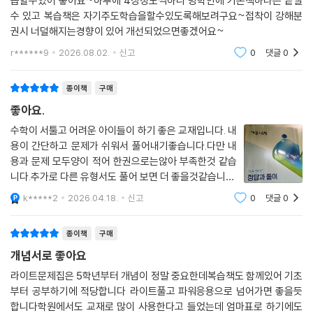
습할수있어 좋아요~하루에 4장정도씩하니 방학안에 기본책하나는 끝낼
수 있고 복습책은 자기주도학습을할수있도록해보려구요~접착이 강해분
권시 너덜해지는경향이 있어 개선되었으면좋겠어요~
r******9
2026.08.02.
신고
0
댓글
0
종이책
구매
좋아요.
수학이 서툴고 어려운 아이들이 하기 좋은 교재입니다. 내
용이 간단하고 문제가 쉬워서 풀어내기좋습니다.다만 내
용과 문제 모두양이 적어 한권으로는않아 부족한것 같습
니다.추가로 다른 유형서도 풀어 보면 더 좋을것같습니다.
좋은 교재 잘 풀려보도록 해야겠네요.감사합니다.
k*****2
2026.04.18.
신고
0
댓글
0
종이책
구매
개념서로 좋아요
라이트문제집은 5학년부터 개념이 정말 중요한데복습책도 함께있어 기초
부터 공부하기에 적당합니다 라이트풀고 파워응용으로 넘어가면 좋을듯
합니다학원에서도 교재로 많이 사용한다고 들었는데 엄마표로 하기에도