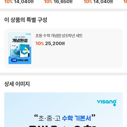
10
14,040
10
16,650
10
14,040
1
%
%
%
원
원
원
이 상품의 특별 구성
초등 수학 개념완성 5학년 세트
10
25,200
%
원
상세 이미지