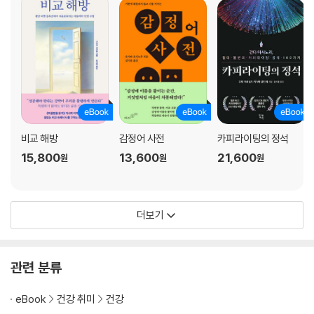
·사례: 아키코(초등학교 6학년) ·약물 부작용 ·CBT ·부모를 끌어들임 ·부
모도 강박장애라면
마술적 사고
·인지왜곡이 증상으로 나타나다
6 강박장애의 배경 219
강박장애의 역사
비교 해방
감정어 사전
카피라이팅의 정석
·프로이트의 강박신경증 ·신경생물학의 등장 ·DSM-Ⅲ의 등장 ·DSM-5
15,800
13,600
21,600
원
원
원
와 OCRD
강박장애와 관련된 질환군: OCRD
·저장강박장애 ·추형공포증 ·발모증, 피부뜯기장애
더보기
OCRD 외의 합병증
·틱장애, 뚜렛 증후군 ·불안장애 ·우울증 ·자폐스펙트럼장애
강박장애의 원인
관련 분류
·유전 ·감염 ·성격
강박장애의 뇌신경학
eBook
건강 취미
건강
·신경회로: 강박장애 순환고리 가설 ·신경화학: 세로토닌, 도파민, 글루탐