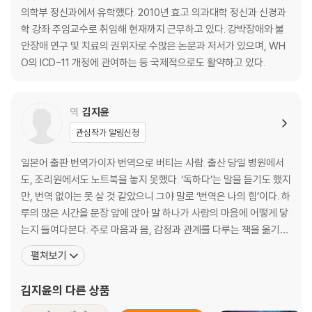
의학부 정신과에서 유학했다. 2010년 효고 의과대학 정신과 신경과
·의학부 졸업, 정신과 의사가 되다 ·조금씩 타오르는 불안의 불꽃 ·위태로
학 강좌 주임교수로 취임해 현재까지 근무하고 있다. 강박장애와 불
운 상태 ·첫 번째 끌어들임 ·강박장애 발병을 자각하다 ·강박의 비탈길에서
안장애 연구 및 치료의 권위자로 수많은 논문과 저서가 있으며, WH
굴러 떨어지다 ·새로운 환경에서 증상이 조금 가라앉다 ·더 이상 일을 못 할
O의 ICD-11 개정에 관여하는 등 국제적으로도 활약하고 있다.
지도 모른다 ·약물치료를 시작하다 ·또다시 타오르는 불안의 불꽃 ·낚시를
계기로 증상 폭발 ·주치의를 만나다 ·쉬면서 에너지를 모으다 ·단계적으로
강박을 공략하다 ·일을 다시 시작하다 ·증상 재발, CBT를 다시 시작하다 ·
역
김지윤
완벽 추구를 포기하다 ·정리하면
관심작가 알림신청
5 다양한 강박장애 181
일본어 출판 번역가이자 번역으로 버티는 사람. 출산 당일 병원에서
도, 조리원에서도 노트북을 놓지 못했다. ‘독하다’는 말을 듣기도 했지
오염 강박
만, 번역 없이는 못 살 것 같았으니 그야 말로 ‘번역은 나의 힘’이다. 하
·사례: 하루코 씨(33세) ·오염 강박으로 통하는 다양한 입구 ·도망치지 말
루의 많은 시간을 문장 앞에 앉아 말 하나가 사람의 마음에 어떻게 닿
라 ·반복하지 않는 요령 ·입원 치료는 최후의 수단 ·입원하면 어떤 치료를
는지 들여다본다. 주로 마음과 몸, 감정과 관계를 다루는 책을 옮기
할까? ·입원을 두려워하는 환자는 많다
며, 감정을 이해하고 표현하는 언어에 특히 집중하고 있다. 완벽한 문
펼쳐보기
정리정돈 강박
장보다 오래 곁에 남는 문장을 만들고 싶다. 사람을 더 깊이 이해하고
·사례: 나쓰키 군(중학교 1학년) ·정리정돈 강박의 특징 ·정리정돈 강박의
삶을 단단하게 만드는 방향으로, 조금 느리더라도 나만의 속도를 지
김지윤
의 다른 상품
CBT 요령
키며 살아가는 중이다. 옮긴 책으로는 《
어린이의 강박장애