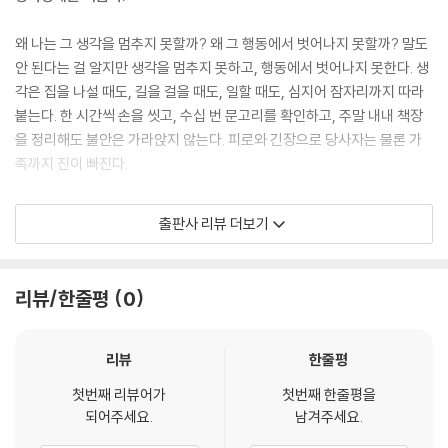
왜 나는 그 생각을 멈추지 못할까? 왜 그 행동에서 벗어나지 못할까? 말도
안 된다는 걸 알지만 생각을 멈추지 못하고, 행동에서 벗어나지 못한다. 생
각은 집을 나설 때도, 길을 걸을 때도, 일할 때도, 심지어 잠자리까지 따라
붙는다. 한 시간씩 손을 씻고, 수십 번 문고리를 확인하고, 주말 내내 책장
을 정리해도 불안은 가라앉지 않는다. 피로와 긴장으로 당사자는 물론 가
족까지 진이 빠진다.
정신과 의사도 강박장애를 겪는다.
출판사 리뷰 더보기
뭐라고, 강박장애는 정신과에서 치료하는 것 아냐? 물론 그렇다. 하지만
정신질환이 사람을 가리는 것은 아니다. 의사로서는 물론, 한 인간으로 살
리뷰/한줄평
0
아가기조차 불가능할 정도로 병이 깊어지자 그는 우여곡절 끝에 최고의 전
문가를 만나 장애를 이겨낸다. 그리고 이 무시무시한 병에게 복수하기 위
해 책을 쓰기로 한다.
리뷰
한줄평
첫번째 리뷰어가
첫번째 한줄평을
당신은 강박장애를 물리칠 수 있다.
되어주세요.
남겨주세요.