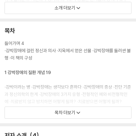
문화와 사고방식이 비슷한 일본을 무대로 하기 때문에 훨씬 친근감이 있다
소개 더보기
는 점도 빼놓을 수 없다. 정신질환의 증상 중 괴롭지 않은 것은 없지만, 강
박장애만큼 끈질기게 사람을 괴롭히는 것도 드물다. 이 책을 통해 독자는
어디서도 찾기 어려운 공감과 용기를 발견하고, 강박장애에서 빠져나올 실
목차
질적인 전략과 수많은 팁을 얻을 수 있을 것이다.
들어가며 4
·강박장애에 걸린 정신과 의사 ·지옥에서 얻은 선물 ·강박장애를 둘러싼 불
행 ·이 책의 구성
1 강박장애의 질환 개념 19
·강박이라는 병 ·강박장애는 생각보다 흔하다 ·강박장애의 증상 ·진단 기준
과 정신의학의 한계 ·강박장애의 3가지 유형 ·전형적인 예와 비전형적인
예 ·치료받지 않고 방치하면 어떻게 될까? ·치료받으면 어떻게 될까?
목차 더보기
2 강박장애의 정신병리 41
정상적인 심리 활동
저자 소개
4