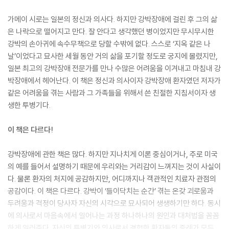
가메이 시로는 일본의 정신과 의사다. 하지만 강박장애에 걸린 후 그의 삶
은 나락으로 떨어지고 만다. 잘 안다고 생각했던 병이었지만 무시무시한
강박의 손아귀에 속수무책으로 당할 수밖에 없다. 스스로 ‘지옥 같은 나
날’이었다고 묘사한 세월 동안 거의 삶을 포기할 정도로 궁지에 몰렸지만,
일본 최고의 강박장애 전문가를 만나 수많은 어려움을 이겨내고 마침내 강
박장애에서 헤어난다. 이 책은 정신과 의사이자 강박장애 환자였던 저자가
같은 어려움을 겪는 사람과 그 가족들을 위해서 쓴 친절한 지침서이자 생
생한 투병기다.
이 책은 다르다!
강박장애에 관한 책은 많다. 하지만 지나치게 이론 중심이거나, 주로 미국
의 예를 들어서 설명하기 때문에 우리와는 거리감이 느껴지는 것이 사실이
다. 물론 환자의 처지에 공감하지만, 어디까지나 객관적인 치료자 관점의
공감이다. 이 책은 다르다. 강박이 ‘들이닥치는 순간’ 겪는 온갖 괴로움과
두려움과 걱정이 당사자 자신의 시각으로 묘사되어 생생하기만 하다. 동시
에 의사로서 마음속에서 일어나는 과정 하나하나의 원인과 대처법을 꼼꼼
하게 일러준다. 자신의 투병기와 의사로서 경험한 환자들의 증례가 모두