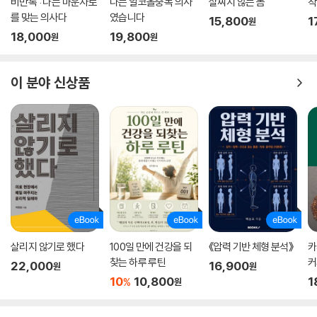
비만록 : 나는 마운자로
나는 알코올중독 의사
살찌지 않는 몸
착
를 맞는 의사다
였습니다
15,800
1
원
18,000
19,800
원
원
이 분야 신상품
살리지 않기로 했다
100일 만에 건강을 되
《압력 기반 체형 분석》
카
찾는 하루 루틴
커
22,000
16,900
원
원
을
10
10,800
1
%
원