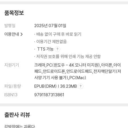
산
품목정보
7 환자와 가족을 위한 지침 251
발행일
2025년 07월 01일
가족을 위한 지침
이용안내
배송 없이 구매 후 바로 읽기
·환자를 이해한다 ·환자는 최선을 다하고 있다 ·강박 상태에서는 성격이 변
이용기간 제한없음
한다 ·사람이 아니라 ‘병’이 문제임을 인식한다 ·끌어들임에 어떻게 대응할
TTS 가능
것인가? ·폭력을 동반하는 끌어들임 ·가족이 트레이너가 되자 ·은둔형 외
저작권 보호를 위해 인쇄 기능 제공 안함
톨이가 되었다면 ·왕을 돕는 구조를 무너뜨린다
환자를 위한 12가지 지침
지원기기
크레마,PC(윈도우 - 4K 모니터 미지원),아이폰,아이
·① 원칙을 활용하라 ·② 예외를 만들지 말라 ·③ 강박을 외재화하라 ·④ 고
패드,안드로이드폰,안드로이드패드,전자책단말기(저
민되면 환상이라고 생각하라 ·⑤ 그건 제 책임이 아닙니다 ·⑥ 포기하라:
사양 기기 사용 불가),PC(Mac)
완벽을 추구해도 절대 도달할 수 없다 ·⑦ 쓸데없는 걸 허용하지 말라 ·⑧
파일/용량
EPUB(DRM) | 36.23MB
안심 의존을 깨부숴라 ·⑨ 먹느냐 먹히느냐 ·⑩ 위기는 기회 ·⑪ 강박 경험
ISBN13
9791187313861
은 양식이 된다· ⑫ 결국 자기 자신
나가며 284
출판사 리뷰
참고문헌 288
옮긴이의 말 292
강박장애는 괴롭다.