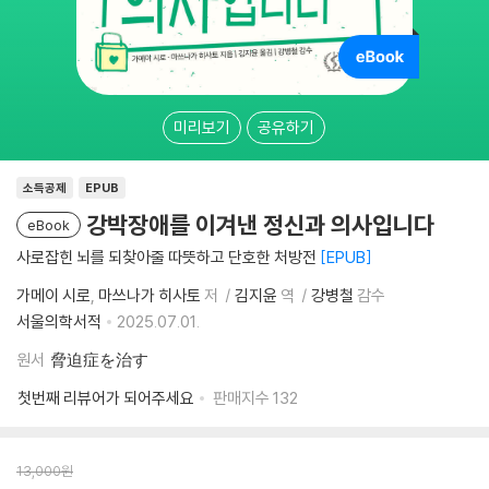
미리보기
공유하기
소득공제
EPUB
강박장애를 이겨낸 정신과 의사입니다
eBook
사로잡힌 뇌를 되찾아줄 따뜻하고 단호한 처방전
EPUB
가메이 시로
마쓰나가 히사토
저
김지윤
역
강병철
감수
서울의학서적
2025.07.01.
원서
脅迫症を治す
첫번째 리뷰어가 되어주세요
판매지수
132
13,000
원