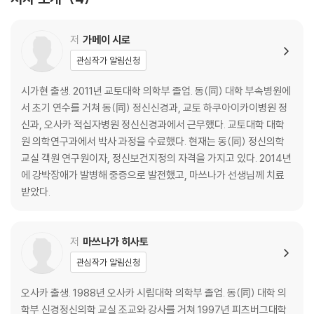
·정신병리란 무엇인가? ·불안이란 무엇인가? ·불안의 불꽃, 인지, 관념·불
안 해소 행동, 방치 ·습관, 조건형성
강박장애의 발병 과정
저
가메이 시로
·불안의 확대, 새로운 관념과 행동 ·불안 해소 행동의 조건형성: 인지왜곡·
관심작가 알림신청
불안 자체에 대한 공포: 한층 심해지는 인지왜곡 ·행동 증가와 불안 증대 ·
강박사고, 강박행동, 에너지 소실
시가현 출생. 2011년 교토대학 의학부 졸업. 동(同) 대학 부속병원에
중증으로 발전하면서 나타나는 증상
서 초기 연수를 거쳐 동(同) 정신신경과, 교토 하쿠아이카이병원 정
·회피: 시간·공간·에너지의 손실 ·끌어들임 ·통찰의 불량화
신과, 오사카 적십자병원 정신신경과에서 근무했다. 교토대학 대학
원 의학연구과에서 박사 과정을 수료했다. 현재는 동(同) 정신의학
3 강박장애의 치료 전략 79
교실 객원 연구원이자, 정신보건지정의 자격을 가지고 있다. 2014년
에 강박장애가 발병해 중증으로 발전했고, 마쓰나가 선생님께 치료
·단 하나의 원칙 ·치료 가이드라인의 빛과 그늘 ·약물요법의 개념 ·인지행
받았다.
동요법이란 무엇인가? ·CBT를 받으려면 ·강박장애 CBT ·CBT로 강박을
개선할 수 있는 이유 ·CBT 실천 전략 ·1단계: 에너지를 회복하라 ·2단계:
공간을 넓혀라 ·3단계: 이길 수 있는 싸움을 골라라 ·4단계: 평범한 습관을
저
마쓰나가 히사토
도입하라 ·5단계: 메타인지 획득·레벨 1 ·6단계: 사회생활을 시작하라 ·7
관심작가 알림신청
단계: 집착을 완화하라 ·8단계: 메타인지 획득·레벨 2
오사카 출생. 1988년 오사카 시립대학 의학부 졸업. 동(同) 대학 의
4 강박장애의 실제 사례: 저자 131
학부 신경정신의학 교실 조교와 강사를 거쳐 1997년 피츠버그대학