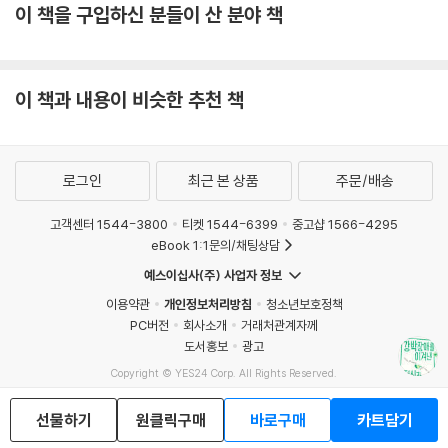
이 책을 구입하신 분들이 산 분야 책
이 책과 내용이 비슷한 추천 책
로그인
최근 본 상품
주문/배송
고객센터 1544-3800
티켓 1544-6399
중고샵 1566-4295
eBook 1:1문의/채팅상담
예스이십사(주) 사업자 정보
이용약관
개인정보처리방침
청소년보호정책
PC버전
회사소개
거래처관계자께
도서홍보
광고
Copyright © YES24 Corp. All Rights Reserved.
MATOM8
선물하기
원클릭구매
바로구매
카트담기