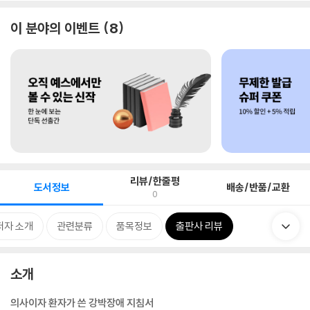
이 분야의 이벤트
8
리뷰/한줄평
도서정보
배송/반품/교환
0
저자 소개
관련분류
품목정보
출판사 리뷰
소개
의사이자 환자가 쓴 강박장애 지침서