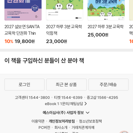
2027 설보연 SANTA
2027 하루 3분 교육학
2027 하루 3분 교육학
2
교육학 단권화 Thin
익힘책
핵
25,000
원
10
19,800
23,000
1
%
원
원
이 책을 구입하신 분들이 산 분야 책
로그인
최근 본 상품
주문/배송
고객센터 1544-3800
티켓 1544-6399
중고샵 1566-4295
eBook 1:1문의/채팅상담
예스이십사(주) 사업자 정보
이용약관
개인정보처리방침
청소년보호정책
PC버전
회사소개
거래처관계자께