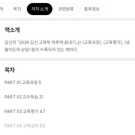
개
목차
저자 소개
관련분류
품목정보
책소개
김신의 『2026 김신 교육학 하루에 끝내기』는 〈교육과정〉, 〈교육평가〉, 〈생
활지도와 상담〉 등이 수록되어 있는 책이다.
목차
PART 01 교육과정 5
PART 02 교수학습 21
PART 03 교육평가 47
PART 04 교육심리 63