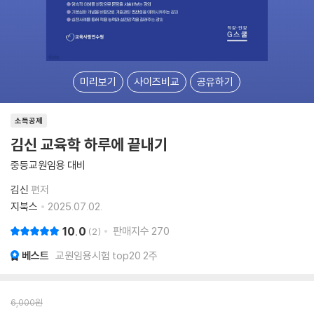
미리보기
사이즈비교
공유하기
소득공제
김신 교육학 하루에 끝내기
중등교원임용 대비
김신
편저
지북스
2025.07.02.
10.0
판매지수
270
2
베스트
교원임용시험 top20 2주
6,000
원