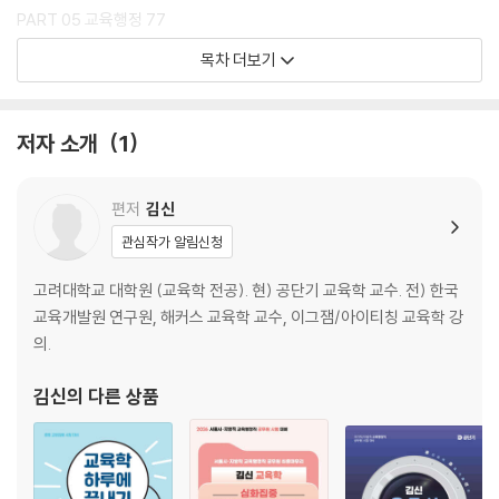
PART 05 교육행정 77
목차 더보기
PART 06 교육사회 99
PART 07 생활지도와 상담 107
저자 소개
1
PART 08 교육사철학 111
편저
김신
관심작가 알림신청
고려대학교 대학원 (교육학 전공). 현) 공단기 교육학 교수. 전) 한국
교육개발원 연구원, 해커스 교육학 교수, 이그잼/아이티칭 교육학 강
의.
김신
의 다른 상품