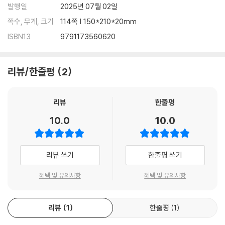
발행일
2025년 07월 02일
쪽수, 무게, 크기
114쪽 | 150*210*20mm
ISBN13
9791173560620
리뷰/한줄평
2
리뷰
한줄평
10.0
10.0
리뷰 쓰기
한줄평 쓰기
혜택 및 유의사항
혜택 및 유의사항
리뷰
1
한줄평
1