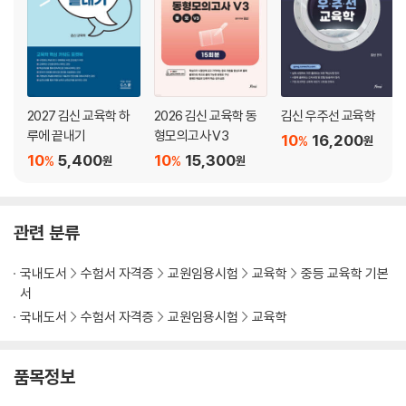
2027 김신 교육학 하
2026 김신 교육학 동
김신 우주선 교육학
루에 끝내기
형모의고사 V3
10
16,200
%
원
10
5,400
10
15,300
%
%
원
원
관련 분류
국내도서
수험서 자격증
교원임용시험
교육학
중등 교육학 기본
서
국내도서
수험서 자격증
교원임용시험
교육학
품목정보