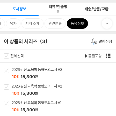
리뷰/한줄평
도서정보
배송/반품/교환
5
개
목차
저자 소개
관련분류
품목정보
이 상품의 시리즈
3
알림신청
전체선택
품절포함
2026 김신 교육학 동형모의고사 V3
10
15,300
%
원
2026 김신 교육학 동형모의고사 V2
10
15,300
%
원
2026 김신 교육학 동형모의고사 V1
10
15,300
%
원