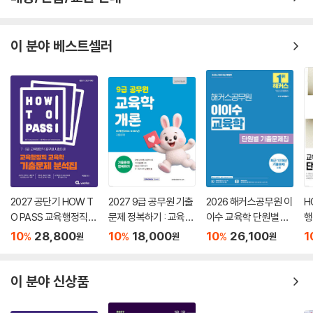
이 분야 베스트셀러
2027 공단기 HOW T
2027 9급 공무원 기출
2026 해커스공무원 이
H
O PASS 교육행정직
문제 정복하기 : 교육학
이수 교육학 단원별 기
행
교육학 기출문제 분석
개론
출문제집
문
10
28,800
10
18,000
10
26,100
1
%
%
%
원
원
원
집
이 분야 신상품