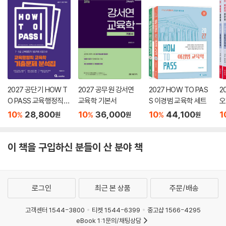
2027 공단기 HOW T
2027 공무원 강서연
2027 HOW TO PAS
2
O PASS 교육행정직
교육학 기본서
S 이경범 교육학 세트
오
교육학 기출문제 분석
10
28,800
10
36,000
10
44,100
1
%
%
%
원
원
원
집
이 책을 구입하신 분들이 산 분야 책
로그인
최근 본 상품
주문/배송
고객센터 1544-3800
티켓 1544-6399
중고샵 1566-4295
eBook 1:1문의/채팅상담