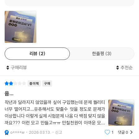
리뷰
2
한줄평
3
구매리뷰
추천순
종이책
구매
음…
작년과 달라지지 않았을까 싶어 구입했는데 문제 퀄리티
너무 떨어지고…유츄해서도 맞출수 잇을 정도로 문제가
이상합니다 이렇게 실제 시험문제 나옴 다 백점 맞지 않을
까요??? 이런 모고 만들고ㅠㅠ 만칠천원이 아까운 모고
입니다 제발 연구 좀 해주시길
o****w
2026.03.13.
신고
1
댓글
0