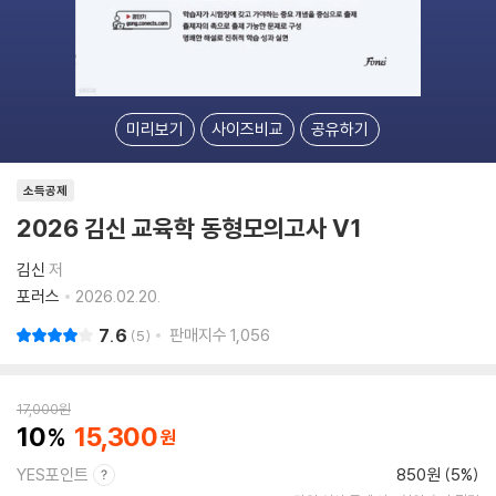
미리보기
사이즈비교
공유하기
소득공제
2026 김신 교육학 동형모의고사 V1
김신
저
포러스
2026.02.20.
7.6
판매지수
1,056
5
17,000
원
10
15,300
YES포인트
850원 (5%)