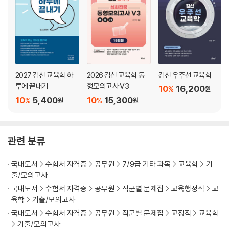
2027 김신 교육학 하
2026 김신 교육학 동
김신 우주선 교육학
루에 끝내기
형모의고사 V3
10
16,200
%
원
10
5,400
10
15,300
%
%
원
원
관련 분류
국내도서
수험서 자격증
공무원
7/9급 기타 과목
교육학
기
출/모의고사
국내도서
수험서 자격증
공무원
직군별 문제집
교육행정직
교
육학
기출/모의고사
국내도서
수험서 자격증
공무원
직군별 문제집
교정직
교육학
기출/모의고사