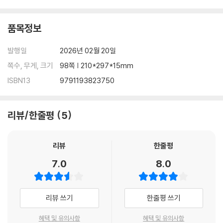
품목정보
발행일
2026년 02월 20일
쪽수, 무게, 크기
98쪽 | 210*297*15mm
ISBN13
9791193823750
리뷰/한줄평
5
리뷰
한줄평
7.0
8.0
리뷰 쓰기
한줄평 쓰기
혜택 및 유의사항
혜택 및 유의사항