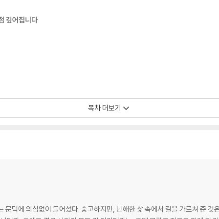
점점 깊어집니다
목차 더보기
함께 이겨 내고 싶습니다
 문턱에 의심없이 들어섰다. 숭고하지만, 난해한 삶 속에서 길을 가르쳐 준 것은