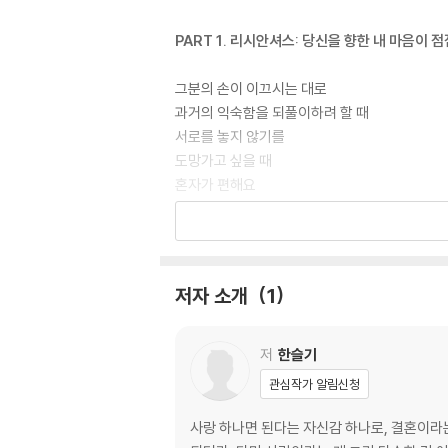
PART 1. 리시안셔스: 당신을 향한 내 마음이 
그분의 손이 이끄시는 대로
과거의 익숙함을 되풀이하려 할 때
서로를 놓지 않기를
도망가고 싶을 때
혼자가 편해요
절망도 함께 겪기로 한 길
우리는 사랑할 능력이 없어요
나중에 후회하면 어쩌지?
신앙 있는 사람을 찾는 이유
저자 소개
1
내 안의 아이, 하나님 앞에 세우다
기도 제목에 배우자를 넣기 전에
저
한슬기
PART 2. 마트리카리아: 당신의 모든 아픔을 
관심작가 알림신청
가진 게 없으면 사랑은 사치인가요?
사랑 하나면 된다는 자신감 하나로, 결혼이라는