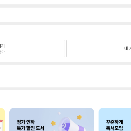
팔기
내 
불가