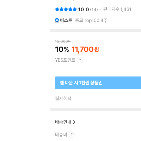
10.0
판매지수
1,431
14
베스트
종교 top100 4주
13,000
원
10
11,700
YES포인트
앱 다운 시 1천원 상품권
결제혜택
배송안내
배송비