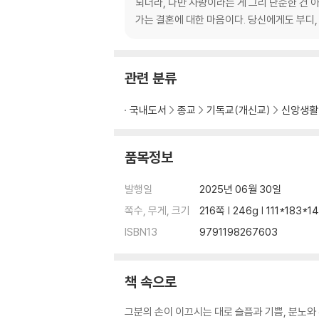
동거하고 싶은 진짜 속마음
되더라, 다만 사랑이라는 게 그리 단순한 건 
고쳐야만 사랑할 수 있을까?
가는 결혼에 대한 마음이다. 당신에게도 부디,
순종을 강요하지 않는 사랑
찬란했던 그가 변했다
사랑할 각오
관련 분류
사랑하고 싶은데 그게 잘 안돼서 화가 나요
하객들 사이로 걸어간다는 것은
국내도서
종교
기독교(개신교)
신앙생활
완벽하지 않아도 괜찮다
사랑하기 위해 넘어야 할 것들
나의 밑바닥을 보여 주다
품목정보
PART 3. 헬리오트로프: 내 마음은 언제나 당
발행일
2025년 06월 30일
쪽수, 무게, 크기
216쪽 | 246g | 111*183*
온실에서 자란 화초, 비바람을 견딘 잡초
ISBN13
9791198267603
떠나야 합니다
나는 그를 구원할 수 없다
통제하고 싶은 유혹
책 속으로
내가 좋은 건, 너도 좋아할 거라는 착각
주고 있는가, 빌려주고 있는가
그분의 손이 이끄시는 대로 슬픔과 기쁨, 분노와 