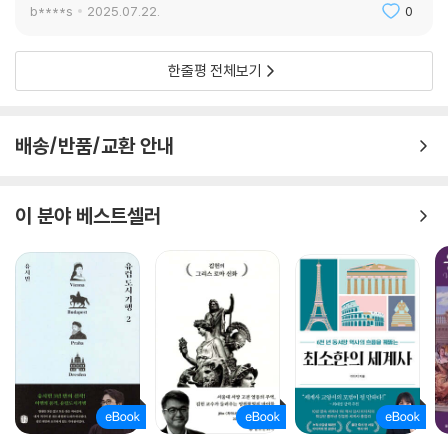
반적인 시대상과 분위기를 생생하게 전달해주며, 역사가가 다루지 않는 평
b****s
2025.07.22.
0
범한 이들의 감정과 경험을 전달해준다. 역사는 이야기 그 자체이며, 이야
기 속에서 우리는 과거의 진실을 찾을 수 있는 것이다.
한줄평 전체보기
역사에 끼어드는 거짓과 협잡, 선동
역사를 굴절시키는 프리즘
배송/반품/교환 안내
역사는 종종, 아니 우리의 생각보다 훨씬 자주 조작되고, 왜곡되며, 정치적
도구로 이용된다. 이 책은 역사적 왜곡과 선동이 어떻게 이루어지는지 역
이 분야 베스트셀러
사의 어두운 면모에 대해서 소개한다.
역사적 사건을 기록할 때 역사가들은 사실을 취사선택할 뿐 아니라 자신만
의 관점을 선택하고, 특정한 의미를 부여한다. 일본은 제2차 세계대전 이
후 패전국으로서 전쟁 책임 문제를 두고 계속 역사 왜곡 논란을 일으켜 왔
다. 일본은 ‘일본인에게 자부심을 심어줘야 한다’는 명분으로 난징대학살
과 전쟁성노예 문제를 부정하거나 축소하려 노력해왔다. ‘일본이 아시아를
지키기 위해 서구와 싸운 영웅적 국가’라는 자기기만을 통해 일본 국민에
게 자부심을 심어주고 진실로부터 눈을 돌리게 만들기 위해서였다. 하지만
이런 역사 왜곡이 일본인만의 전유물인 것은 아니다. 소련의 역사가들은