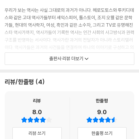
우리가 보는 역사는 사실 그대로의 과거가 아니다. 헤로도토스와 투키디데
스와 같은 고대 역사가들부터 셰익스피어, 톨스토이, 조지 오웰 같은 문학
가들, 현대의 역사학자, 여성, 흑인과 같은 소수자, 그리고 TV로 유명해진
스타 역사가까지, 역사가들이 기록한 역사는 인간 사회의 사고방식과 권력
구조를 반영하는 서사이다. 역사가란 과거의 전달자가 아니라 스토리텔러
이다. 역사가들은 과거의 사건들을 연결하여 하나의 이야기로 구성하고 의
미를 부여하는 역할을 한다. 이렇게 역사가들이 만든 무대를 통해 우리는
출판사 리뷰 더보기
역사를 받아들이고, 자신의 정체성과 역사관을 형성한다. 역사라는 거대한
힘의 이면에 수많은 역사가의 초상이 새겨져 있는 것이다.
리뷰/한줄평
4
우리는 부지불식간에 ‘역사’라는 단어를 ‘과거’ 그 자체와 동일시하곤 한다.
하지만 우리가 읽고 배우는 역사는 ‘주어진’ 것이 아니라 누군가에 의해 ‘쓰
인’ 저술이다. 역사학자 E. H. 카는 “역사를 연구하기 전에 먼저 역사학자를
리뷰
한줄평
연구하라”라는 말을 남겼다. 이는 역사가 단순한 사실의 나열이 아니라, 역
8.0
9.0
사를 기록하는 사람들의 관점과 선택이 개입된 결과물이라는 뜻이다.
이 책은 역사가가 역사적 사실을 어떻게 탐구하는가에 대한 논의로 시작한
리뷰 쓰기
한줄평 쓰기
다. 헤로도토스가 펴낸 『역사』는 당시의 정치, 문화, 지리, 민족성까지 폭넓