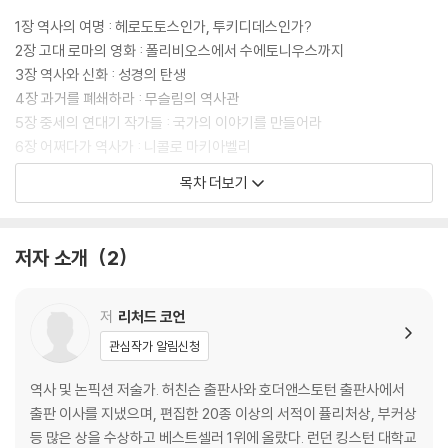
1장 역사의 여명 : 헤로도토스인가, 투키디데스인가?
2장 고대 로마의 영화 : 폴리비오스에서 수에토니우스까지
3장 역사와 신화 : 성경의 탄생
4장 과거를 폐쇄하라 : 무슬림의 역사관
5장 중세의 연대기 작가들 : 국가의 이야기를 만들어라
6장 어쩌다가 역사가 : 니콜로 마키아벨리
7장 윌리엄 셰익스피어 : 역사극
목차 더보기
8장 조조와 불충한 꼭두각시 : 볼테르와 기번
9장 학문이라 선언하다 : 매콜리부터 폰 랑케까지
10장 옛날 옛적에 : 과거를 빚어내는 대가로서의 소설가
저자 소개
2
11장 미국의 남북 전쟁 : 남북 전쟁에 대한 여러 해석
12장 신발과 선박과 봉랍에 대하여 : 아날학파
13장 붉은 역사가들 : 카를 마르크스부터 에릭 홉스봄까지
저
리처드 코언
14장 안에서 들여다본 역사 : 율리우스 카이사르부터 율리시스 S. 그랜트
관심작가 알림신청
까지
15장 역사를 잣다 : 처칠, 역사를 잣는 공장
역사 및 논픽션 저술가. 허친슨 출판사와 호더앤스토턴 출판사에서
16장 강력한 앙숙 : 학계 내의 전쟁
출판 이사를 지냈으며, 편집한 20종 이상의 서적이 퓰리처상, 부커상
17장 신체적 장애를 이겨낸 역사가 : 존 키건과 군인 정신
등 많은 상을 수상하고 베스트셀러 1위에 올랐다. 런던 킹스턴 대학교