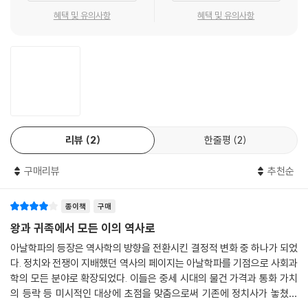
게 다룬 방대한 기록이다?. 헤로도토스는 다양한 지역을 직접 여행하며 현
혜택 및 유의사항
혜택 및 유의사항
지인들의 증언을 기록하고, 서로 다른 출처를 비교해가며 사실과 전설을
구분하려는 노력을 기울였다. 그러나 수동적인 정보 제공자가 아니라 적극
적으로 사건과 사실을 취사선택해서 내러티브를 창조했다?. 헤로도토스
가 전쟁과 문화를 서사로 풀어냈듯이, 투키디데스가 인간의 본성과 정치적
동기를 분석하며 역사를 기록했듯이, 리비우스와 타키투스가 도덕적 교훈
을 전하고자 했듯이, 고대 역사가들은 각각 다른 방식으로 역사를 서술했
지만, 이들 모두가 ‘역사는 기록하는 사람에 따라 달라질 수 있다’는 사실을
리뷰
2
한줄평
2
보여준다.
구매리뷰
추천순
성경의 탄생을 추적하는 과정 역시 역사적 사실과 신화적 프로파간다가 갈
라지는 지점을 잘 보여준다. 성경의 역사는 하나님으로부터 ‘주어진’ 것이
종이책
구매
아니라 기존에 존재했던 4개의 문서들이 한 권으로 편집되어 ‘만들어진’
것이라는 진실을 보여준다. 결국 성경은 역사와 신앙이 만나는 교집합에서
왕과 귀족에서 모든 이의 역사로
탄생한 고도로 허구화되고 다듬어진 작품인 것이다.
아날학파의 등장은 역사학의 방향을 전환시킨 결정적 변화 중 하나가 되었
다. 정치와 전쟁이 지배했던 역사의 페이지는 아날학파를 기점으로 사회과
사실보다 더 진실한 허구
학의 모든 분야로 확장되었다. 이들은 중세 시대의 물건 가격과 통화 가치
창작과 해석으로서의 역사
의 등락 등 미시적인 대상에 초점을 맞춤으로써 기존에 정치사가 놓쳤던