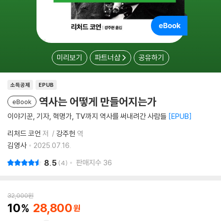
미리보기
파트너샵
공유하기
소득공제
EPUB
역사는 어떻게 만들어지는가
eBook
이야기꾼, 기자, 혁명가, TV까지 역사를 써내려간 사람들
EPUB
리처드 코언
저
강주헌
역
김영사
2025.07.16.
8.5
판매지수
36
4
32,000
원
10
28,800