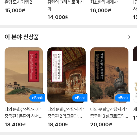
유럽 도시 기행 2
김헌의 그리스 로마 신
최소한의 세계사
[
오랜 시간 공산당의 지침에 복종해야 했고, 미국의 백인 역사학자들은 남
화
사
15,000
16,000
원
원
북전쟁에서 ‘노예제 폐지’의 의미를 평가절하해왔다. 이 밖에도 역사 왜곡
14,000
1
원
과 부정, 조작은 다양한 이유로 이루어졌다. 거창한 이념뿐 아니라 학파 간
의 알력, 학자끼리의 개인적인 원한조차 원인이 되기도 한다.
이 분야 신상품
이처럼 역사가 끊임없이 왜곡과 조작, 선동 논란에 휩쓸리는 것은 근본적
으로 역사 자체가 사실이 아닌 ‘역사가’라는 해석자를 통해 우리에게 전달
되기 때문이다. 우리가 역사를 읽을 때 무비판적으로 습득하는 것이 아니
라 ‘역사가’라는 존재를 인식하고 그 논쟁과 왜곡, 해석의 차이를 비판적으
로 바라봐야 하는 이유이다.
왕과 귀족에서 모든 이의 역사로,
확장되는 역사와 역사가의 영역
아날학파의 등장은 역사학의 방향을 전환시킨 결정적 변화 중 하나가 되었
나의 문화유산답사기 :
나의 문화유산답사기 :
나의 문화유산답사기 :
제
다. 정치와 전쟁이 지배했던 역사의 페이지는 아날학파를 기점으로 사회과
중국편 1 돈황과 하서주
중국편 2 막고굴과 실
중국편 3 실크로드의
1
학의 모든 분야로 확장되었다. 이들은 중세 시대의 물건 가격과 통화 가치
랑
크로드의 관문
오아시스 도시
18,400
18,400
20,000
원
원
원
의 등락 등 미시적인 대상에 초점을 맞춤으로써 기존에 정치사가 놓쳤던