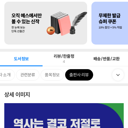
리뷰/한줄평
도서정보
배송/반품/교환
4
자 소개
관련분류
품목정보
출판사 리뷰
상세 이미지