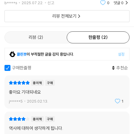
거시적 흐름을 포착했다. 또, 지리와 환경이라는 비인격적인 렌즈를 통해
b****s
2025.07.22.
신고
0
댓글
0
역사적 사건을 분
역사는 사실의 ‘나열’이 아니라 ‘이야기’로 구성된다. 이런 역사적 이야기를
하는 이들은 역사가들만이 아니다. 고대부터 오랜 시간 동안 과거를 이야
리뷰 전체보기
기한 이들은 주로 학자가 아니라 이야기꾼들이었다. 이 책은 역사를 픽션
으로 재구성하는 다양한 방식에 주목한다. 작가들이 어떻게 ‘스토리텔
링’을 이용해 역사적 사건을 더욱 생생하고 설득력 있게 만들는지, 그리고
리뷰
2
한줄평
2
궁극적으로 역사 서술에 기여하는지 알려준다.
클린봇
이 부적절한 글을 감지 중입니다.
설정
셰익스피어는 이를 보여주는 대표적 인물이다. 셰익스피어는 역사를 연극
소재로 활용한 것에 그치지 않고 역사적 진실을 탐구하는 방식으로 이용했
구매한줄평
추천순
다. 셰익스피어는 대표작 [리처드 3세]에서 리처드 3세를 교활한 폭군으
로 묘사했지만, 실제 기록에서는 그가 그렇게 악랄한 인물이었다고 단정하
종이책
구매
기 어렵다. 그럼에도 셰익스피어의 역사극이 당대에 대성공을 거두고 지금
좋아요 기대되네요
까지 회자되는 것은 역사적 사건에 숨겨진 정치적 음모와 권력 투쟁, 그리
고 개인의 욕망을 생생하게 묘사했기 때문이다. 그 덕분에 우리는 역사적
j*****5
2025.02.13.
1
사건이 감정과 욕망으로 가득 찬 드라마라는 점을 깨닫게 된다?.
종이책
구매
톨스토이, 발자크, 빅토르 위고 등 위대한 작가들의 소설도 역사학자들이
역사에 대하여 생각하게 됩니다.
기록하지 못한 시대의 진실을 탐구한다. 이처럼 작가들은 픽션을 통해 전