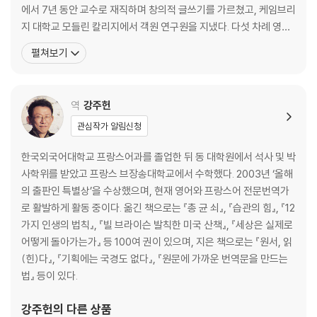
18장 허스토리-여성 역사가 : 반소부터 메리 비어드까지
에서 7년 동안 교수로 재직하며 창의적 글쓰기를 가르쳤고, 케임브리
19장 우리 이야기는 누가 쓰는가? : 조지 W. 윌리엄스부터 이브람 X. 켄디
지 대학교 모들린 칼리지에서 객원 연구원을 지냈다. 다섯 차례 영국
까지
사브르 챔피언에 올랐고, 영국 올림픽 펜싱 대표팀에 네 차례 선발되
펼쳐보기
20장 나쁜 역사 : 진실을 말하기 혹은 애국주의
기도 했다. 왕립 문학 협회의 회원이자 〈라팜즈 쿼터리〉 편집위원으로
21장 역사의 초고 : 저널리스트와 가까운 과거
활동하고 있다. 저서로 《태양을 쫓아서》와 《검으로》 《톨스토이처럼
22장 텔레비전에 대하여 : A. J. P. 테일러부터 헨리 루이스 게이츠 주니어
글쓰기》가 있으며, 〈가디언〉 〈타임스〉 〈옵
역
강주헌
까지
관심작가 알림신청
후기
한국외국어대학교 프랑스어과를 졸업한 뒤 동 대학원에서 석사 및 박
감사의 글
사학위를 받았고 프랑스 브장송대학교에서 수학했다. 2003년 ‘올해
옮긴이의 글
의 출판인 특별상’을 수상했으며, 현재 영어와 프랑스어 전문번역가
주
로 활발하게 활동 중이다. 옮긴 책으로는 『총 균 쇠』, 『습관의 힘』, 『12
찾아보기
가지 인생의 법칙』, 『빌 브라이슨 발칙한 미국 산책』, 『세상은 실제로
어떻게 돌아가는가』 등 100여 권이 있으며, 지은 책으로는 『원서, 읽
(힌)다』, 『기획에는 국경도 없다』, 『원문에 가까운 번역문을 만드는
법』 등이 있다.
강주헌
의 다른 상품