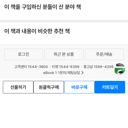
거시적 흐름을 포착했다. 또, 지리와 환경이라는 비인격적인 렌즈를 통해
이 책을 구입하신 분들이 산 분야 책
역사적 사건을 분석함으로써 당대의 삶을 재구성해냈다.
역사의 대상이 크게 확장되면서 그동안 소외되었던 존재들이 새롭게 재발
견되었다. 여성은 인류의 절반이었지만, 기록의 대상조차 아니었다. 외면
이 책과 내용이 비슷한 추천 책
받았던 인류의 절반이 비로소 역사에 편입되기 시작했다. 역사가 다루는
영역이 확장됨에 따라 역사를 쓰는 ‘주체’에도 변화가 일어났다. 예외적인
경우를 제외하고는 여성 역사가란 존재는 없었지만, 여성 역사가들은 196
로그인
최근 본 상품
주문/배송
0년대 여성해방운동의 바람을 타고 본격적으로 학계의 전면에 나섰고, ‘페
미니스트 역사’를 넘어 모든 주제에서 역량을 발휘하고 있다.
고객센터 1544-3800
티켓 1544-6399
중고샵 1566-4295
eBook 1:1문의/채팅상담
미국에서 오랫동안 투명인간처럼 취급받았던 흑인 역시 아프리카의 역사,
예스이십사(주) 사업자 정보
흑인 노예의 삶 등 역사 무대의 주인공으로 발돋움하여, 백인 역사가에 의
선물하기
원클릭구매
바로구매
카트담기
해 평가받는 것이 아닌 자신들이 주체가 되어 자신들의 역사를 서술하기
이용약관
개인정보처리방침
청소년보호정책
PC버전
회사소개
거래처관계자께
시작했다. 이처럼 새롭게 등장한 역사가들은 대중문화와 정치, 사회운동
도서홍보
광고
등과 결합하여 더욱 광범위하게 역사의 영토를 넓혀나가고 있다.
Copyright © YES24 Corp. All Rights Reserved.
MATOM16
역사는 고정불변의 지식이 아니다
역사는 ‘만들어질’ 뿐만 아니라 ‘만들어나가는’ 것이다