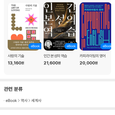
사랑의 기술
인간 본성의 역습
카피라이팅의 영어
13,160
21,600
20,000
원
원
원
관련 분류
eBook
역사
세계사