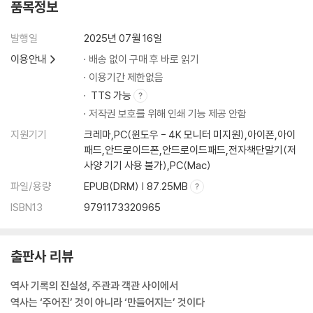
품목정보
발행일
2025년 07월 16일
이용안내
배송 없이 구매 후 바로 읽기
이용기간 제한없음
TTS 가능
저작권 보호를 위해 인쇄 기능 제공 안함
지원기기
크레마,PC(윈도우 - 4K 모니터 미지원),아이폰,아이
패드,안드로이드폰,안드로이드패드,전자책단말기(저
사양 기기 사용 불가),PC(Mac)
파일/용량
EPUB(DRM) | 87.25MB
ISBN13
9791173320965
출판사 리뷰
역사 기록의 진실성, 주관과 객관 사이에서
역사는 ‘주어진’ 것이 아니라 ‘만들어지는’ 것이다