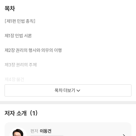
목차
[제1편 민법 총칙]
제1장 민법 서론
제2장 권리의 행사와 의무의 이행
제3장 권리의 주체
제4장 물건
목차 더보기
제5장 법률행위
제6장 기간
저자 소개
1
제7장 소멸시효
편저
이동건