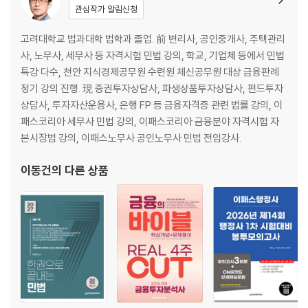
관심작가 알림신청
[제2편 채권총칙]
고려대학교 법과대학 법학과 졸업. 前 변리사, 공인중개사, 주택관리
제1장 채권의 목적
사, 노무사, 세무사 등 자격시험 민법 강의, 학교, 기업체 등에서 민법
특강 다수, 천안 지식경제공무원 수련원 체신공무원 대상 금융판례
제2장 채권의 효력
정기 강의 진행. 現 증권투자상담사, 파생상품투자상담사, 펀드투자
상담사, 투자자산운용사, 은행 FP 등 금융자격증 관련 법률 강의, 이
제3장 수인의 채권자와 채무자
패스코리아 세무사 민법 강의, 이패스코리아 금융분야 자격시험 자
본시장법 강의, 이패스노무사 공인노무사 민법 전임강사.
제4장 채권양도와 채무인수
이동건
의 다른 상품
제5장 채권의 소멸
[제3편 채권각론]
제1장 계약총론
제2장 계약각론