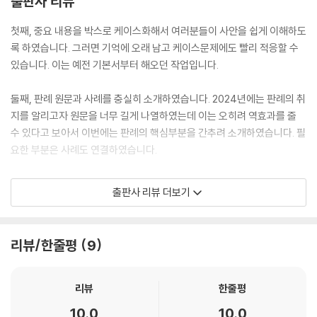
출판사 리뷰
첫째, 중요 내용을 박스로 케이스화해서 여러분들이 사안을 쉽게 이해하도
록 하였습니다. 그러면 기억에 오래 남고 케이스문제에도 빨리 적응할 수
있습니다. 이는 예전 기본서부터 해오던 작업입니다.
둘째, 판례 원문과 사례를 충실히 소개하였습니다. 2024년에는 판례의 취
지를 알리고자 원문을 너무 길게 나열하였는데 이는 오히려 역효과를 줄
수 있다고 보아서 이번에는 판례의 핵심부분을 간추려 소개하였습니다. 필
요한 부분은 사례도 연결하였습니다.
셋째, 양 날개의 기출문제를 대폭 늘렸습니다. 민법총칙은 노무사, 변리사,
출판사 리뷰 더보기
주택관리사, 감정평가사, 세무사, 행정사, 공인중개사 등의 최근 기출문제
를 많이 반영하였습니다. 채권법은 출제대상인 시험이 많지 않아서 민법총
칙보다 기출문제가 상대적으로 적을 수밖에 없지만 법원시험까지 필요한
리뷰/한줄평
9
것은 반영하였습니다. 기출문제를 보면 여기에서는 이렇게 출제되는구나
하는 예측을 할 수 있으므로 공부방향을 제대로 잡을 수 있습니다.
리뷰
한줄평
넷째, 각 장의 끝에는 노무사 최근 기출문제 5년치 정도를 수록하였습니
10.0
10.0