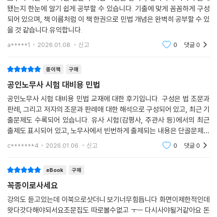
됐는지 한눈에 알기 쉽게 공부할 수 있습니다. 기출에 맞게 꼼꼼하게 구성
되어 있으며, 책 이름처럼 이 책 한권으로 민법 개념은 완벽히 공부할 수 있
을 것 같습니다.유익합니다.
a*****1
2026.01.08.
신고
0
댓글
0
종이책
구매
공인노무사 시험 대비용 민법
공인노무사 시험 대비용 민법 교재에 대한 후기입니다. 구성은 법 조문과
판례, 그리고 저자의 조문과 판례애 대한 해석으로 구성되어 있고, 최근 기
출문제도 수록되어 있습니다. 유사 시험(감평사, 주관사 등)에서의 최근
출제도 표시되어 있고, 노무사에서 빈번하게 출제되는 내용은 단골문제로
어떻게 공부하라는 저자의 코멘트도 표시되어 있어서 출제 가능한 부분에
c*******4
2026.01.06.
신고
0
댓글
0
대해서 집중적으
eBook
구매
꼭종이로사세요
강의도 듣고있는데 이북으로삿더니 보기너무힘듭니다 화면이제한적인데
왓다갓다해야되서요조문집도 따로볼수없고 ㅜㅡ 다시사야될거같아요 돈