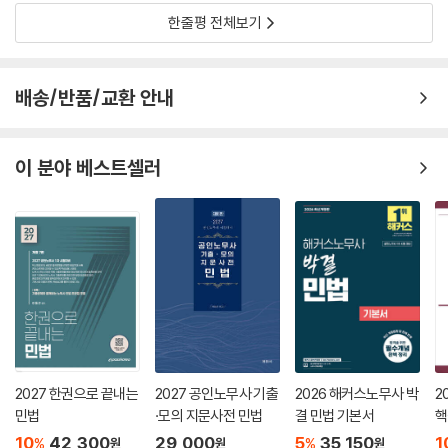
한줄평 전체보기
배송/반품/교환 안내
이 분야 베스트셀러
2027 한권으로 끝내는
2027 공인노무사 기출
2026 해커스노무사 박
2
민법
·모의 지문사전 민법
결 민법 기본서
핵
10
42,300
29,000
5
35,150
1
%
%
원
원
원