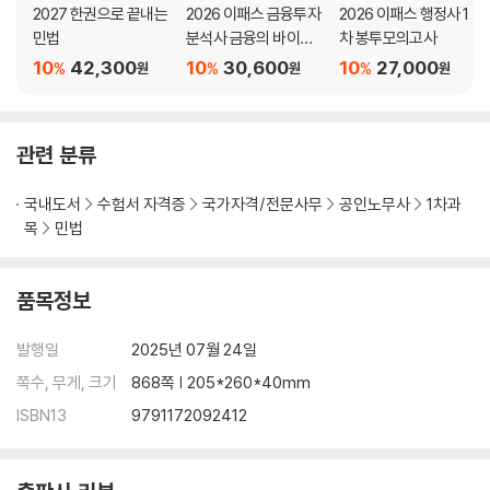
2027 한권으로 끝내는
2026 이패스 금융투자
2026 이패스 행정사 1
민법
분석사 금융의 바이블
차 봉투모의고사
제3장 사무관리
4주 CUT (핵심개념
10
42,300
10
30,600
10
27,000
%
%
%
원
원
원
+문제풀이)
제4장 부당이득
제5장 불법행위
관련 분류
국내도서
수험서 자격증
국가자격/전문사무
공인노무사
1차과
목
민법
품목정보
발행일
2025년 07월 24일
쪽수, 무게, 크기
868쪽 | 205*260*40mm
ISBN13
9791172092412