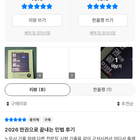
다. 최근의 노무사 문제의 출제경향을 파악할 필요가 있기 때문입니다.
다섯째, 기본서와 별도로 조문집이 있습니다. 이 책의 큰 특징이기도 합니
리뷰 쓰기
한줄평 쓰기
다. 여기에는 각 조문마다 10년 정도의 노무사 기출문제가 소개되어 있습
니다. 기본서에 조문이 소개되어 있는데도 조문집을 별도로 만든 이유가
혜택 및 유의사항
혜택 및 유의사항
있습니다. 조문집을 보면 조문이 일목요연하게 눈에 들어옵니다. 그리고
해당 조문에는 기출문제들이 O,X로 정리되어 있기 때문에 반복효과가 큽
니다. 조문집은 복습용이나 정리용으로 큰 도움이 될 것입니다. 특히 시간
1
이 부족한 직장인 수험생에게는 효용이 클 것이며 시간이 갈수록 수험생들
더보기
의 호응이 높아져서 다행입니다.
6
3
리뷰
8
한줄평
1
구매리뷰
추천순
종이책
구매
2026 한권으로 끝내는 민법 후기
노무사 기출 외에 다른 전문직 시험 기출을 같이 구성시켜서 어디서 출제