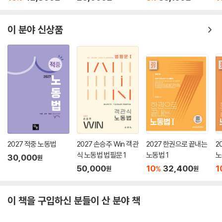
이 분야 신상품
2027 적중 노동법
2027 손승주 Win 객관
2027 한권으로 끝내는
2
식 노동법 법필문 1
노동법 1
노
30,000
원
50,000
10
32,400
1
%
원
원
이 책을 구입하신 분들이 산 분야 책