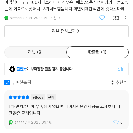
아깝심다. ㅜㅜ 100자나쓰라니 이게무슨.. 예스24욕심쟁이강의도 듣고있
는데 이북으로삿더니 보기너무힘듭니다 화면이제한적인데 왓다갓다해야
되서요조문집도 따로볼수없고 ㅜㅡ 다시사야될거같아요 돈아깝심다. ㅜ
h*****7
2025.11.23.
신고
0
댓글
0
ㅜ 100자나쓰라니 이게무슨..
리뷰 전체보기
리뷰
8
한줄평
1
클린봇
이 부적절한 글을 감지 중입니다.
설정
구매한줄평
추천순
eBook
구매
1차 민법준비에 부족함이 없으며 메이저학원강사님들 교재보다 더
괜찮은 교재입니다.
z****7
2025.09.16.
0