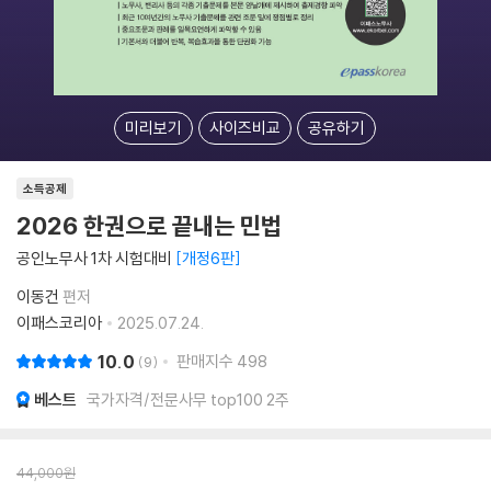
미리보기
사이즈비교
공유하기
소득공제
2026 한권으로 끝내는 민법
공인노무사 1차 시험대비
개정6판
이동건
편저
이패스코리아
2025.07.24.
10.0
판매지수
498
9
베스트
국가자격/전문사무 top100 2주
44,000
원