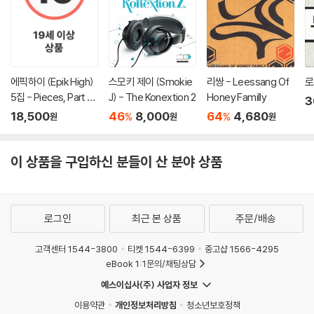
에픽하이 (Epik High)
스모키 제이 (Smokie
리쌍 - Leessang Of
로
5집 - Pieces, Part O
J) - The Konextion 2
Honey Familly
3
ne [재발매]
18,500
46
8,000
64
4,680
%
%
원
원
원
이 상품을 구입하신 분들이 산 분야 상품
로그인
최근 본 상품
주문/배송
고객센터 1544-3800
티켓 1544-6399
중고샵 1566-4295
eBook 1:1문의/채팅상담
예스이십사(주) 사업자 정보
이용약관
개인정보처리방침
청소년보호정책