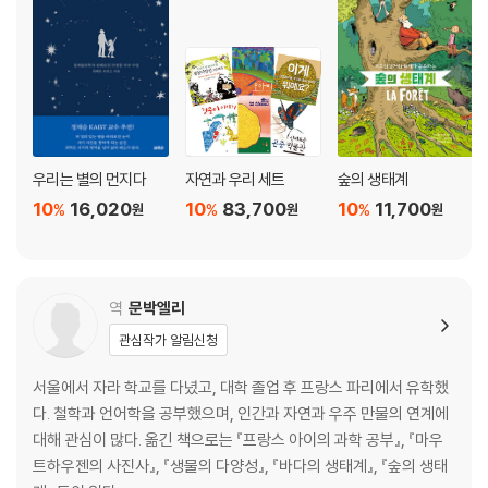
우리는 별의 먼지다
자연과 우리 세트
숲의 생태계
10
16,020
10
83,700
10
11,700
%
%
%
원
원
원
역
문박엘리
관심작가 알림신청
서울에서 자라 학교를 다녔고, 대학 졸업 후 프랑스 파리에서 유학했
다. 철학과 언어학을 공부했으며, 인간과 자연과 우주 만물의 연계에
대해 관심이 많다. 옮긴 책으로는 『프랑스 아이의 과학 공부』, 『마우
트하우젠의 사진사』, 『생물의 다양성』, 『바다의 생태계』, 『숲의 생태