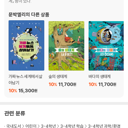
계』 등이 있다.
문박엘리
의 다른 상품
가짜 뉴스 세계에서 살
숲의 생태계
바다의 생태계
아남기
10
11,700
10
11,700
%
%
원
원
10
15,300
%
원
관련 분류
국내도서
어린이
3-4학년
3-4학년 학습
3-4학년 과학/환경