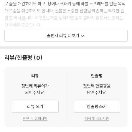
로 숲을 개간하기도 하고, 빵이나 크래커 등에 바를 스프레드를 만들 목적
으로 숲을 훼손하기도 합니다. 산불은 소중한 산림을 훼손하는 주요한 원
인 중 하나입니다. 지구온난화를 생각하면 숲이 불타지 않도록 보호하는
일이 매우 중요합니다.
출판사 리뷰 더보기
숲은 수많은 나무와 다양한 동물이 공존하며 사람들과 어우러지는 소중한
생태계의 보고입니다. 숲은 생물의 다양성을 보호하는 곳이어야 합니다.
경제개발을 하더라도 숲을 온전하게 지키며 미래 세대의 요구를 잊지 말아
리뷰/한줄평
0
야 합니다. 이를 위해 우리는 재생가능한 자원을 사용해야 할 뿐 아니라 생
물의 다양성을 보호하며 자연이 훼손되지 않도록 생태적 절차를 존중해야
합니다. 숲은 지구의 과거와 현재가 공존하는 곳이고, 인류의 미래를 담보
리뷰
한줄평
하는 생태계의 보고이기 때문입니다. 숲이 자연 그대로의 모습으로 살아
첫번째 리뷰어가
첫번째 한줄평을
숨 쉴 때 우리 모두의 집인 지구가 평화로울 수 있습니다.
되어주세요.
남겨주세요.
“지구의 미래가 바다 생태계에 달려 있습니다”
리뷰 쓰기
한줄평 쓰기
지구는 흙보다 물을 먼저 품고 있었습니다. 지구의 4분의 3을 뒤덮고 있는
혜택 및 유의사항
혜택 및 유의사항
바다 덕분에 지구라는 행성에 생명이 탄생할 수 있었습니다. 우주에서 촬
영한 지구 사진은 대부분 푸른빛을 띱니다. 지름이 약 1만 2750킬로미터