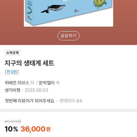
공유하기
소득공제
지구의 생태계 세트
전3권
위베르 리브스
저
문박엘리
역
생각비행
2025.08.03.
첫번째 리뷰어가 되어주세요
판매지수
84
40,000
원
10
36,000