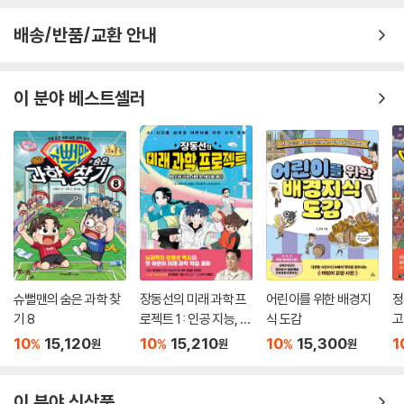
에 달하는 육지에 비교하면 평균 깊이가 3~4킬로미터에 불과한 바다의
배송/반품/교환 안내
존재는 미미한 수준입니다. 하지만 지구 생명체에 끼치는 바다의 영향력은
측정할 수 없을 정도입니다.
이 분야 베스트셀러
우주를 탐사하는 첨단 과학의 시대지만, 깊은 바다 세계는 비교적 최근에
야 탐사할 수 있었습니다. 예전에는 몰랐던 다양한 동물이 해구(海丘)에
서 발견되고 있으며, 이를 통해 심해에 우리가 알지 못하는 수많은 생명이
존재하고 있음을 알 수 있습니다. 바다에는 다양한 해류(海流)가 존재합
니다. 해류를 이용해 사람들은 바다를 항해했으며, 바닷물의 흐름을 타고
멀리 이동하는 동물들도 있습니다. 해류에 의해 형성된 거대한 바닷물의
흐름은 지구의 기후에 지대한 영향을 끼칩니다.
이처럼 온전한 체계를 이룬 바다에서 수많은 생물이 다양한 관계를 이루며
슈뻘맨의 숨은 과학 찾
장동선의 미래 과학 프
어린이를 위한 배경지
정
살아가고 있으나 인간은 수백 년 만에 ‘지구온난화’라는 큰 위기 상황으로
기 8
로젝트 1 : 인공 지능, 새
식 도감
고
뭇 생명들을 몰아넣고 있습니다. 이제 우리의 시선은 지구의 미래를 걱정
로운 세상을 열다
10
15,120
10
15,210
10
15,300
1
하는 마음으로 바다 생태계를 향해야 합니다.
%
%
%
원
원
원
미국항공우주국(NASA)에서 고문으로 활동하였으며 프랑스물리학회상
이 분야 신상품