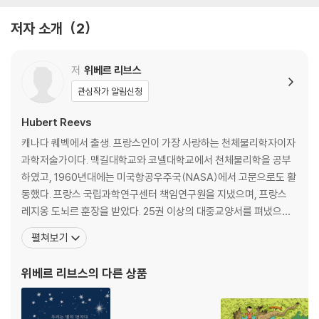
저자 소개
2
저
위베르 리브스
관심작가 알림신청
Hubert Reevs
캐나다 퀘벡에서 출생. 프랑스인이 가장 사랑하는 천체물리학자이자
과학저술가이다. 맥길대학교와 코넬대학교에서 천체물리학을 공부
하였고, 1960년대에는 미국항공우주국(NASA)에서 고문으로도 활
동했다. 프랑스 국립과학연구센터 책임연구원을 지냈으며, 프랑스
레지옹 도뇌르 훈장을 받았다. 25권 이상의 대중교양서를 펴냈으며,
그중 여러 권이 번역되어 베스트셀러 작가로 알려졌으며, 과학을 대
펼쳐보기
중화하는 데 크게 이바지했다. 몬트리올과 파리에서 우주론을 가르쳤
으며, 2001년 아인슈타인상을 수상하였다. 2000년 이후 환경운동
위베르 리브스
의 다른 상품
가로 변신한 그는 사라져가는 생물보호를 위해 힘쓰고 있으며, 환경
단체