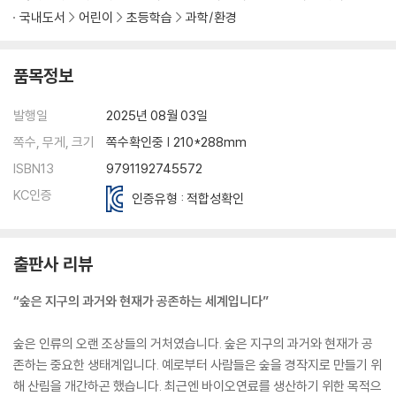
국내도서
어린이
초등학습
과학/환경
품목정보
발행일
2025년 08월 03일
쪽수, 무게, 크기
쪽수확인중 | 210*288mm
ISBN13
9791192745572
KC인증
인증유형 : 적합성확인
출판사 리뷰
“숲은 지구의 과거와 현재가 공존하는 세계입니다”
숲은 인류의 오랜 조상들의 거처였습니다. 숲은 지구의 과거와 현재가 공
존하는 중요한 생태계입니다. 예로부터 사람들은 숲을 경작지로 만들기 위
해 산림을 개간하곤 했습니다. 최근엔 바이오연료를 생산하기 위한 목적으