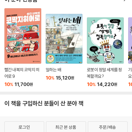
과 아인슈타인상을 수상하기도 한, 프랑스에서 가장 사랑받는 천체물리학
자인 위베르 리브스는 하늘의 별들로 향하던 시선을 잠시 거두고 우리가
사는 곳인 지구의 미래를 고민해야 한다고 제안합니다. 그는 생물 보호의
중요성을 알리는 놀라운 생태 여행으로 우리를 안내합니다.
빨간 내복의 코딱지 히
일하는 배
로봇이 정말 세계를 정
기
어로 9
복할까요?
요
10
15,120
%
원
10
11,700
10
14,220
1
%
%
원
원
이 책을 구입하신 분들이 산 분야 책
로그인
최근 본 상품
주문/배송