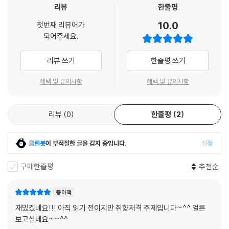
… 오늘날 우리는 놀라울 정도로 자유롭습니다. 유전자를 조작하고 시험관
이전에는 이러한 질문들에 철학과 종교가 답해왔다. 하지만 이제는 과학이
리뷰
한줄평
아기를 만듭니다. 그런데 또한 매우 취약합니다. 만약 인간의 아이가 사회
이 질문에 답할 수 있게 되었다. 한때 우리는 우리가 세계의 중심에 있다고
10.0
에서 멀리 떨어져서 자란다면, 아이는 아무것도 갖추지 못할 것이고 심지
첫번째 리뷰어가
믿었다. 그러나 갈릴레오와 코페르니쿠스가 우리는 어느 은하에 위치한 평
되어주세요.
어 뒷다리로 걷는 것조차 할 수 없을지도 모르며, 아무것도 습득하지 못할
범한 행성에 살고 있다는 것을 깨닫게 해주었다. 또 우리는 인간이 다른 생
것입니다. 오늘날 우리에게 존엄성과 책임감을 갖게 한 저 불안정한 자유
물종과는 확연히 다른 독창적인 생물이자, 신의 모습을 본 따서 창조되었
리뷰 쓰기
한줄평 쓰기
를 획득하는 데에 우주와 생명과 인간의 진화 전체가 필요했습니다.
다고 믿었다. 이에 다윈은 진화라는 공통의 나무 위에 인간을 올려놓음으
--- pp.233~234
로써 이런 당치 않은 오만을 꺾어주었다. 태양계를 탐험하는 탐사선, 우주
혜택 및 유의사항
혜택 및 유의사항
를 샅샅이 훑어내는 우주 망원경, 최초의 시간을 다시 그려 내는 입자 가속
기, 생명의 출현을 모의 실험할 수 있는 컴퓨터, 눈에 보이지 않는 미세한
리뷰
0
한줄평
2
세계를 들여다 볼 수 있는 생명공학, 화석들의 연대를 추정하는 기술 등, 과
학은 무궁무진한 발전을 이뤄내며 우리에게 많은 사실들을 알려주었다. 이
책은 우리의 기원을 완벽하게 재구성하는 과학적 발견들을 통해 모든 것이
클린봇
이 부적절한 글을 감지 중입니다.
설정
어떻게 시작되었는지 알려준다.
구매한줄평
추천순
빅뱅 이전에는 무엇이 있었을까? 태초에 빛이 있었다는 성경의 이미지, 다
른 전설들에서 나타나는 어둠에 잠긴 대양의 이미지 등 우리가 추정하는
종이책
태초의 모습과 놀랍도록 유사한 이미지들은 어디에서 온 것일까? 아담과
재밌겠네요!!! 아직 읽기 전이지만 취향저격 주제입니다~^^ 얼른
이브는 인간의 진화 속 어디에 위치하고 있을까? 저널리스트인 도미니크
보고싶네요~~^^
시모네가 지적인 호기심을 불러일으키는 질문을 던지면, 천체물리학자 위