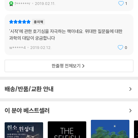
f******r
2019.02.11.
1
베르 리브스, 생물학자 조엘 드 로스네, 인류학자 이브 코팡이 답하는 이 책
은 이제껏 생각지 못했던 다양한 질문을 통해 우리의 근원에 접근한다.
종이책
단순한 것에서 복잡한 것으로, 우리 몸에 아로새겨진 우주의 원리
'시작'에 관한 호기심을 자극하는 책이네요. 위대한 질문들에 대한
과학의 대답이 궁금합니다
아무것도 없던 시공간에서 우주가 창조되고 지구가 형성되어 인류가 나타
w*****4
2019.02.12.
0
나기까지, 이 책은 우주가 시작된 138억 년 전부터 지금의 우리에게 이르
기까지의 여정을 짧은 분량에 충실하게 담아냈다. 먼저 우주의 시작에 대
해 이야기해주는 위베르 리브스는 프랑스인들이 가장 사랑하는 천체물리
한줄평 전체보기
학자로 레지옹 도뇌르 훈장을 받았다. 우리가 시초의 시초라고 생각하는
빅뱅이 정말 모든 것의 시작이 맞는지 의문을 제기하는 그는 우주가 인간
의 상상의 한계를 뛰어넘는 모습일 수 있다는 것을 일깨워준다. 천체물리
배송/반품/교환 안내
학자들은 어떻게 120억 년 전 퀘이사의 모습을 볼 수 있는지, 우리 머리 위
에 보이는 저 수많은 별들이 왜 지구로 떨어지지 않는지, 왜 밤은 검은색으
로 보이는지 등 우주의 비밀을 알려준다. 그러면서 우주에 최초의 원자가
이 분야 베스트셀러
만들어지는 과정, 별이 만들어지고 행성이 나타나 그것들이 한데 모여 은
하를 이루기까지의 과정을 설명해준다. 우리가 발견한 물리법칙들에는 마
치 짜놓기라도 한 것처럼 생명 출현의 가능성이 숨겨져 있었다는 사실 또