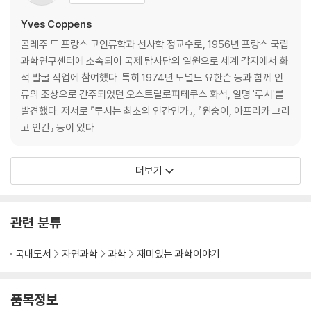
Yves Coppens
콜레주 드 프랑스 고인류학과 선사학 정교수로, 1956년 프랑스 국립
과학연구센터에 소속되어 국제 탐사단의 일원으로 세계 각지에서 화
석 발굴 작업에 참여했다. 특히 1974년 도널드 요한슨 등과 함께 인
류의 조상으로 간주되었던 오스트랄로피테쿠스 화석, 일명 '루시'를
발견했다. 저서로 『루시는 최초의 인간인가』, 『원숭이, 아프리카 그리
고 인간』 등이 있다.
더보기
관련 분류
국내도서
자연과학
과학
재미있는 과학이야기
품목정보