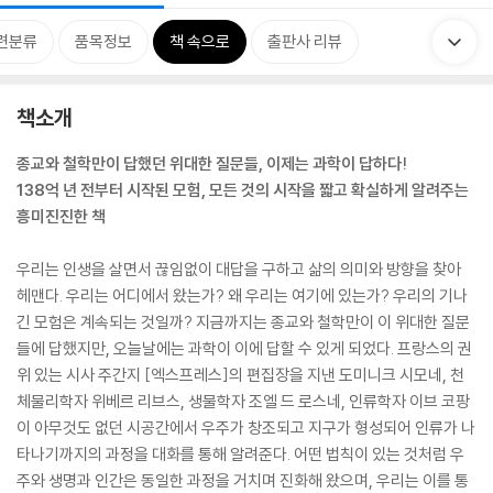
련분류
품목정보
책 속으로
출판사 리뷰
책소개
종교와 철학만이 답했던 위대한 질문들, 이제는 과학이 답하다!
138억 년 전부터 시작된 모험, 모든 것의 시작을 짧고 확실하게 알려주는
흥미진진한 책
우리는 인생을 살면서 끊임없이 대답을 구하고 삶의 의미와 방향을 찾아
헤맨다. 우리는 어디에서 왔는가? 왜 우리는 여기에 있는가? 우리의 기나
긴 모험은 계속되는 것일까? 지금까지는 종교와 철학만이 이 위대한 질문
들에 답했지만, 오늘날에는 과학이 이에 답할 수 있게 되었다. 프랑스의 권
위 있는 시사 주간지 [엑스프레스]의 편집장을 지낸 도미니크 시모네, 천
체물리학자 위베르 리브스, 생물학자 조엘 드 로스네, 인류학자 이브 코팡
이 아무것도 없던 시공간에서 우주가 창조되고 지구가 형성되어 인류가 나
타나기까지의 과정을 대화를 통해 알려준다. 어떤 법칙이 있는 것처럼 우
주와 생명과 인간은 동일한 과정을 거치며 진화해 왔으며, 우리는 이를 통