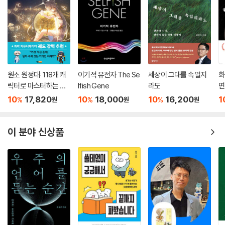
한 넌지시 일러준다.
과학저술가로서 많은 상을 받은 조엘 드 로스네는 위베르 리브스에 이어
생명의 모험에 관한 이야기를 이어간다. 과거의 사람들은 생명이 신들의
의지에 따라 혹은 어떤 특별한 우연에 의해 지구상에 출현했다고 믿었다.
그러나 이런 생각과는 다르게 생명은 물질의 진화에서 시작되었다는 놀라
운 사실을 알려준다. 더러운 옷에서 생쥐를 만들어낼 수 있다고 믿은 17세
원소 원정대: 118개 캐
이기적 유전자 The Se
세상이 그대를 속일지
화
기의 기상천외한 레시피, 대양에서 생명이 탄생했으리라는 예상과는 달리
릭터로 마스터하는 주
lfish Gene
라도
면
기율표 공략집
생명의 탄생은 석호의 진흙 속에서 이루어졌다는 이야기, 수억 년을 답보
10
17,820
10
18,000
10
16,200
1
%
%
%
원
원
원
상태로 있다가 어느 날 갑자기 생명이 증식하여 지구를 뒤덮게 된 사건 등
생명의 모험에는 놀라운 이야기들이 가득하다. 동물과 식물은 언제부터 계
이 분야 신상품
통이 갈라졌는지, 수천 가지 해법을 동시에 시도하여 일부만 살아남게 하
는 자연의 방식은 무엇인지, 인간의 뇌는 파충류와 조류의 뇌를 거쳐 어떻
게 진화해 왔는지 등의 이야기도 우리의 흥미를 자극한다. 조엘 드 로스네
는 우리의 육체가 우리의 기원에 관한 흔적들을 간직하고 있다고 말한다.
그 유명한 오스트랄로피테쿠스 루시를 발견한 이브 코팡은 인간의 기원을
이야기해준다. 그는 인간이 신의 모습을 본 따 만들어졌다는 믿음에 걸맞
는 번듯한 조상을 찾아 나섰던 그리스도교인들이 퉁퉁 부은 얼굴의 못생긴