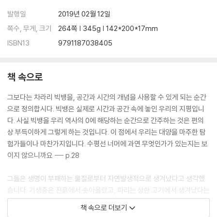
발행일
2019년 02월 12일
쪽수, 무게, 크기
264쪽 | 345g | 142*200*17mm
ISBN13
9791187038405
책 속으로
그보다는 차라리 빅뱅을, 공간과 시간의 개념을 사용할 수 있게 되는 순간
으로 정의합시다. 빅뱅은 실제로 시간과 공간 속에 놓인 우리의 지평입니
다. 사실 빅뱅을 우리 역사의 0에 해당하는 순간으로 간주하는 것은 편의
상 부득이하게 그렇게 하는 것입니다. 이 점에서 우리는 대양을 마주한 탐
험가들이나 마찬가지입니다. 수평선 너머에 과연 무엇인가가 있는지는 보
이지 않으니까요 --- p.28
그들은 생명이 부패하는 물질로부터 자연발생적으로 생겨났다고 생각했
습니다. 기생충은 진흙에서 솟아올랐고, 파리는 상한 고기에서 생겨났다는
것이지요. 17세기에 저명했던 의사는 심지어 생쥐를 만들 수 있는 조리법
책 속으로 더보기
을 제시하기도 했습니다. “밀알 몇 개와 인간의 땀 냄새가 밴 더러운 셔츠