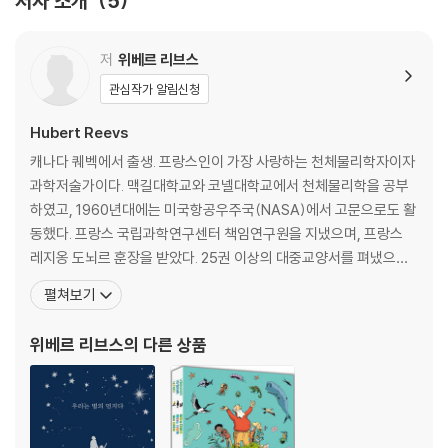
저자 소개
5
1장 인류의 요람이 된 아프리카
2장 아버지들의 아버지를 찾아서
3장 인간은 어떻게 지구 곳곳에 있는 걸까?
저
위베르 리브스
관심작가 알림신청
나오는 말 : 우리는 어디로 가고 있을까?
옮긴이의 말
Hubert Reevs
캐나다 퀘벡에서 출생. 프랑스인이 가장 사랑하는 천체물리학자이자
과학저술가이다. 맥길대학교와 코넬대학교에서 천체물리학을 공부
하였고, 1960년대에는 미국항공우주국(NASA)에서 고문으로도 활
동했다. 프랑스 국립과학연구센터 책임연구원을 지냈으며, 프랑스
레지옹 도뇌르 훈장을 받았다. 25권 이상의 대중교양서를 펴냈으며,
그중 여러 권이 번역되어 베스트셀러 작가로 알려졌으며, 과학을 대
펼쳐보기
중화하는 데 크게 이바지했다. 몬트리올과 파리에서 우주론을 가르쳤
으며, 2001년 아인슈타인상을 수상하였다. 2000년 이후 환경운동
위베르 리브스
의 다른 상품
가로 변신한 그는 사라져가는 생물보호를 위해 힘쓰고 있으며, 환경
단체