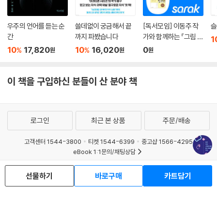
네안데르탈인을 발견하고 충격에 빠진 이야기, 우리 인간은 모두 아프리카
큰 원숭이의 자손이라는 점을 알고 아연실색한 과학자들의 일화를 들려준
우주의 언어를 듣는 순
쓸데없이 궁금해서 끝
[독서모임] 이동주 작
슬
다. 인간과 유인원은 어느 시점에서 나뉘었을까, 직립보행이 왜 그렇게 중
간
까지 파봤습니다
가와 함께하는 『그림 그
1
요한 것일까, 오스트랄로피테쿠스는 인간 때문에 절멸한 것일까, 기후의
리는 과학자』 읽기
10
17,820
10
16,020
0
%
%
원
원
원
변화가 인간에게 어떤 진화를 이끌어냈을까, 그는 다양한 질문들을 통해
우리 인류의 여정을 추적한다. 이브 코팡은 인종을 나눌 필요 없이 인류는
모두 호모 사피엔스일 뿐이며, 우리는 모두 300만 년 전에 태어난 아프리
이 책을 구입하신 분들이 산 분야 책
카 출신들이라는 점에서 유대감을 가질 수 있다고 말한다.
우리는 앞으로 어떤 여정을 이어가게 될까?
로그인
최근 본 상품
주문/배송
모든 것의 시작을 대화로 풀어내면서 과학자들은 매우 특별한 것을 발견해
고객센터 1544-3800
티켓 1544-6399
중고샵 1566-4295
낸다. 바로 우주의 시작부터 인간의 시작까지 이어진 동일한 모험이다. 최
eBook 1:1문의/채팅상담
초의 입자에서 시작하여 원자, 분자, 별, 세포, 유기체, 생명체, 그리고 인간
예스이십사(주) 사업자 정보
이라는 신기한 동물에 이르기까지, 우주와 생명과 인간은 단순한 것에서
선물하기
바로구매
카트담기
점점 더 복잡한 것으로 조직되며 진화하는 과정을 거쳤다.
이용약관
개인정보처리방침
청소년보호정책
PC버전
회사소개
거래처관계자께
도서홍보
광고
그렇다면 이제 진화는 끝난 것일까? 대담을 마친 세 명의 과학자들은 이제
인간의 진화를 이끌어가는 것은 문화적 진화라고 말한다. 이는 생명의 출
Copyright © YES24 Corp. All Rights Reserved.