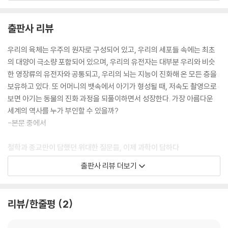
를 준비하여 이것을 모두 상자에 넣고 21일 동안 기다리십시오.” 정말 간단
하지 않습니까? --- p.100
출판사 리뷰
이것은 하나의 혁명입니다. 성 덕분에 자연은 유전자를 뒤섞을 수 있게 되
우리의 육체는 우주의 원자로 구성되어 있고, 우리의 세포들 속에는 최초
었고 다양성이 폭발했습니다. 생물학적 진화라는 대모험이 시작된 것입니
의 대양이 극소량 포함되어 있으며, 우리의 유전자는 대부분 우리와 비슷
다. 어디에도 가닿지 못한 자취들, 살아남지 못한 종들 등 셀 수도 없이 많
한 영장류의 유전자와 공통되고, 우리의 뇌는 지능이 진화해 온 모든 층을
은 시도들이 실패합니다. 자연은 거대한 규모로 진짜 테스트를 합니다. 새
보유하고 있다. 또 어머니의 뱃속에서 아기가 형성될 때, 저속도 촬영으로
로 만들어진 종이 적응을 하지 못하면, 그 종은 사라지고 마는 것이죠. ---
보면 아기는 동물의 진화 과정을 되풀이하면서 성장한다. 가장 아름다운
p.144
세계의 역사를 누가 부인할 수 있을까?
-본문 중에서
인간의 동물적 기원은 매우 많은 철학적 또는 종교적 확신들과 부딪치기
때문에 여전히 많은 사람들이 주저합니다. 아주 오래된 브르타뉴 가문 출
철학과 종교만이 답했던 위대한 질문들, 이제 과학이 답하다
신인 저의 외할머니는 어느 날 제게 매우 진지하게 말씀하셨던 적이 있습
레지옹 도뇌르를 받은 천체물리학자, 가장 유명한 오스트랄로피테쿠스 루
출판사 리뷰 더보기
니다. “얘야, 너는 원숭이의 후손일지 모르지만, 나는 아니야!” --- p.168
시를 발견한 인류학자 등
세계적인 석학들의 대화를 통해 쉽게 풀어내는 우주, 생명, 인간의 기원
이 마지막 막이 우리에게 가르쳐 주는 것은 무엇보다 우리가 유일한 기원
리뷰/한줄평
2
을 가지고 있다는 사실, 우리는 모두 300만 년 전에 태어난 아프리카 출신
우리는 어디에서 왔는가? 우리는 왜 여기에 있는 것일까? 앞으로 우리는
들이라는 사실입니다. 이를 통해 우리는 유대감을 가질 수 있을 것입니다.
어디로 가게 될까? 오랫동안 인간은 자신의 기원과 여정에 대해 물어왔다.