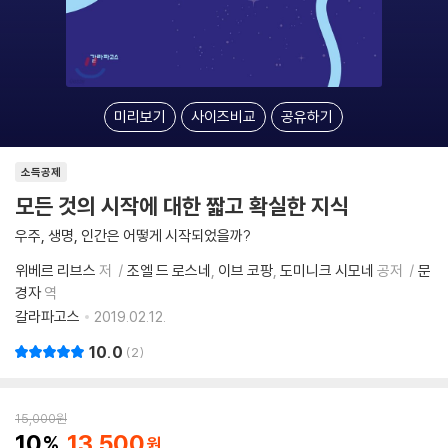
미리보기
사이즈비교
공유하기
소득공제
모든 것의 시작에 대한 짧고 확실한 지식
우주, 생명, 인간은 어떻게 시작되었을까?
위베르 리브스
저
조엘 드 로스네
이브 코팡
도미니크 시모네
공저
문
경자
역
갈라파고스
2019.02.12.
10.0
2
15,000
원
10
13,500