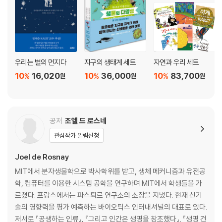
우리는 별의 먼지다
지구의 생태계 세트
자연과 우리 세트
10
16,020
10
36,000
10
83,700
%
%
%
원
원
원
공저
조엘 드 로스네
관심작가 알림신청
Joel de Rosnay
MIT에서 분자생물학으로 박사학위를 받고, 생체 메커니즘과 유전공
학, 컴퓨터를 이용한 시스템 공학을 연구하며 MIT에서 학생들을 가
르쳤다. 프랑스에서는 파스퇴르 연구소의 소장을 지냈다. 현재 신기
술의 영향력을 평가 예측하는 바이오틱스 인터내셔널의 대표로 있다.
저서로 『공생하는 인류』, 『그리고 인간은 생명을 창조했다』, 『생명 건