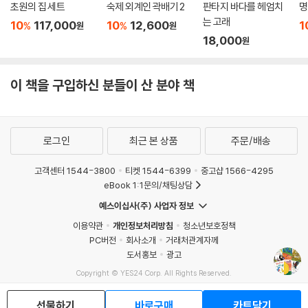
초원의 집 세트
숙제 외계인 곽배기 2
판타지 바다를 헤엄치
명
두 눈을 반짝반짝, 관찰거리를 찾아 헤매는 호기심 대장들 모두 모두 모여
는 고래
10
117,000
10
12,600
1
%
%
원
원
라
18,000
원
잔디밭에 꽂힌 막대사탕, 모래에 꽂힌 거인의 손톱, 나무에 매달린 커다란
풍선, 반투명한 비닐봉지 등 자주 본 것 같지만 어딘가 낯설기도 한 것들이
하나하나 등장합니다. 머릿속에 “?”를 가득 앉고 오른쪽 페이지로 시선을
이 책을 구입하신 분들이 산 분야 책
돌리면 우리 주변에 있던 다양한 생물들이 ‘그 이상한 물건들의 주인은 바
로 나!’라고 외치며 나타납니다. 머릿속에 가득했던 “?”는 “!”로 바뀌게 되
죠. 자연의 위대한 신비를 파헤쳐 주는 수수께끼 그림책입니다.
로그인
최근 본 상품
주문/배송
고객센터 1544-3800
티켓 1544-6399
중고샵 1566-4295
eBook 1:1문의/채팅상담
예스이십사(주) 사업자 정보
이용약관
개인정보처리방침
청소년보호정책
PC버전
회사소개
거래처관계자께
도서홍보
광고
Copyright © YES24 Corp. All Rights Reserved.
MATOM6
선물하기
바로구매
카트담기