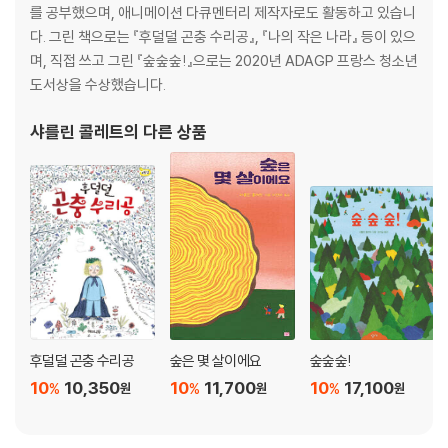
를 공부했으며, 애니메이션 다큐멘터리 제작자로도 활동하고 있습니
다. 그린 책으로는 『후덜덜 곤충 수리공』, 『나의 작은 나라』 등이 있으
며, 직접 쓰고 그린 『숲숲숲!』으로는 2020년 ADAGP 프랑스 청소년
도서상을 수상했습니다.
샤를린 콜레트
의 다른 상품
후덜덜 곤충 수리공
숲은 몇 살이에요
숲숲숲!
10
10,350
10
11,700
10
17,100
%
%
%
원
원
원