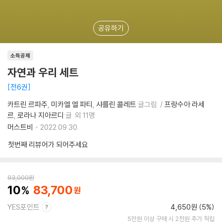
공유하기
소득공제
자연과 우리 세트
전6권
카트린 르파주
미카엘 엘 파티
샤를린 콜레트
글그림
프랑수아 라세
르
로라나 지아르디
글
외 11명
머스트비
2022.09.30.
첫번째 리뷰어가 되어주세요
93,000
원
10
83,700
YES포인트
4,650원 (5%)
5만원 이상 구매 시 2천원 추가 적립