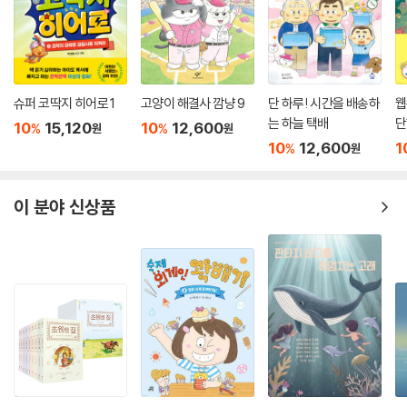
04. 신비로운 곤충 박물관(프랑수아 라세르 글/ 안 드 앙젤리스 그림/ 권
지현 옮김)
곤충을 사랑하는 박물관장님이 들려주는 평범하고도 특별한 곤충의 모든
것
곤충을 너무나 사랑하는 박물관장님은 곤충들을 아주 잘 알고 있어요. 그
슈퍼 코딱지 히어로 1
고양이 해결사 깜냥 9
단 하루! 시간을 배송하
웹
래서 재밌고 독특한 기준으로 곤충들을 분류해서 재밌는 전시실을 만들었
는 하늘 택배
단
10
15,120
10
12,600
%
%
원
원
어요. 박물관장님의 재치 만점 말투와 아름다운 세밀화로 가득한 곤충 박
10
12,600
1
%
원
물관을 통해 곤충의 다양한 매력을 느껴 보세요.
이 분야 신상품
05. 우리가 꼭 알아야 할 생물다양성 그림 백과(로라나 지아르디, 스테판
반 잉겔란토, 알랭 세르 글 / 자우 그림/ 이주희 옮김)
알면 사랑하게 되고, 사랑하면 행동할 수 있게 됩니다!
아이들의 미래를 위해 지구별의 아름다운 생물다양성을 지키는 일은 우리
모두 관심을 가지고 실천해야 합니다. 전 세계 총 32곳의 풍경과 기후를 소
개하면서, 각 지역에 살고 있는 141종의 멸종 위기 생물에 대하여 안내하
는 멋진 그림책입니다
06. 이게 뭐예요_자연에서 볼 수 있는 온갖 모양들(라파엘 마르탱 글/ 클
레르 슈바르츠 그림/ 강현주 옮김)