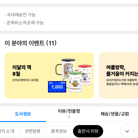
국내배송만 가능
문화비소득공제 가능
이 분야의 이벤트
11
리뷰/한줄평
도서정보
배송/반품/교환
0
저자 소개
관련분류
품목정보
출판사 리뷰