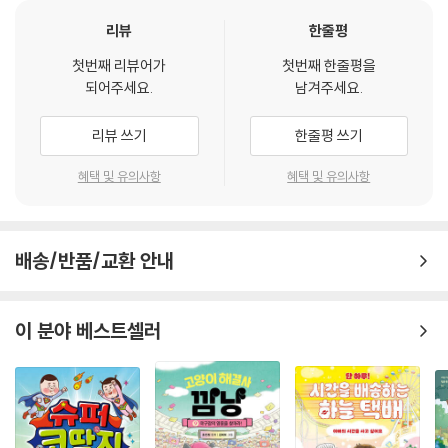
한 우리의 관심과 노력의 중요성과 자연과 더불어 살아가는 가치를 깨닫게
하는 그림책입니다
리뷰
한줄평
첫번째 리뷰어가
첫번째 한줄평을
02. 모아비_세상에서 가장 오래된 나무(미카엘 엘 파티 글·그림/ 권지현
되어주세요.
남겨주세요.
옮김)
아름답고 시적인 글, 신비롭고 환상적인 색채로 피어난 모아비 나무 이야
리뷰 쓰기
한줄평 쓰기
기
세상에서 가장 오래된 나무 모아비가 들려주는 자연과 동물, 인간의 탄생
혜택 및 유의사항
혜택 및 유의사항
이야기. 간결한 글과 아름답고 환상적인 그림은 은은한 감동을 자아내며,
그동안 우리가 외면했던 나무와 숲에 대해 성찰할 수 있는 시간을 마련합
니다.
배송/반품/교환 안내
03. 숲은 몇 살이에요(샤를린 콜레트 글·그림/ 지연리 옮김)
홀로 모든 것을 기억하고 있는 숲과 나무 이야기
이 분야 베스트셀러
여섯 살 생일을 맞은 아마. 아마는 자신의 생일 케이크에 올라갈 산딸기를
따기 위해 할아버지와 숲으로 향하고 그곳에서 할아버지에게 숲의 탄생에
대해 듣게 됩니다. 나무의 탄생과 죽음 그리고 다시 자연으로 돌아간 나무
가 다른 생물의 탄생을 돕는 자연의 순환에 대해 알려 주는 그림책.