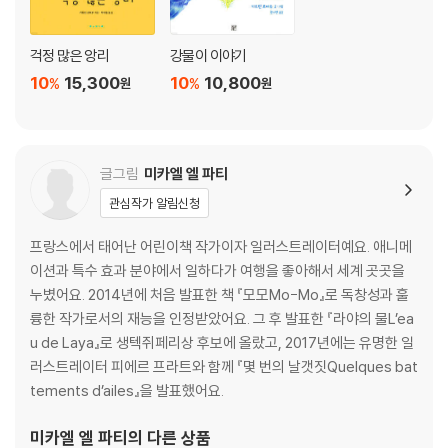
걱정 많은 앙리
강물이 이야기
10
15,300
10
10,800
%
%
원
원
글그림
미카엘 엘 파티
관심작가 알림신청
프랑스에서 태어난 어린이책 작가이자 일러스트레이터예요. 애니메
이션과 특수 효과 분야에서 일하다가 여행을 좋아해서 세계 곳곳을
누볐어요. 2014년에 처음 발표한 책 『모모Mo-Mo』로 독창성과 훌
륭한 작가로서의 재능을 인정받았어요. 그 후 발표한 『라야의 물L’ea
u de Laya』로 생텍쥐페리상 후보에 올랐고, 2017년에는 유명한 일
러스트레이터 피에르 프라트와 함께 『몇 번의 날갯짓Quelques bat
tements d’ailes』을 발표했어요.
미카엘 엘 파티
의 다른 상품