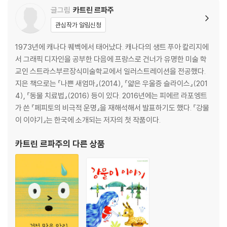
글그림
카트린 르파주
관심작가 알림신청
1973년에 캐나다 퀘벡에서 태어났다. 캐나다의 생트 푸아 칼리지에
서 그래픽 디자인을 공부한 다음에 프랑스로 건너가 유명한 미술 학
교인 스트라스부르장식미술학교에서 일러스트레이션을 전공했다.
지은 책으로는 『나쁜 새엄마』(2014), 『얇은 우울증 슬라이스』(201
4), 『동물 치료법』(2016) 등이 있다. 2016년에는 피에르 라포엥트
가 쓴 『페피토의 비극적 운명』을 재해석해서 발표하기도 했다. 『강물
이 이야기』는 한국에 소개되는 저자의 첫 작품이다.
카트린 르파주
의 다른 상품