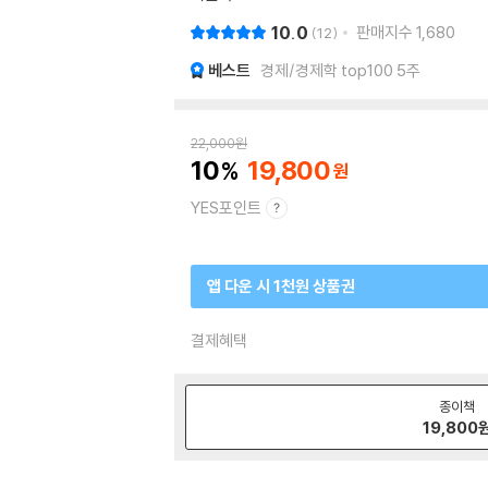
10.0
판매지수
1,680
12
베스트
경제/경제학 top100 5주
22,000
원
10
19,800
YES포인트
앱 다운 시 1천원 상품권
결제혜택
종이책
19,800