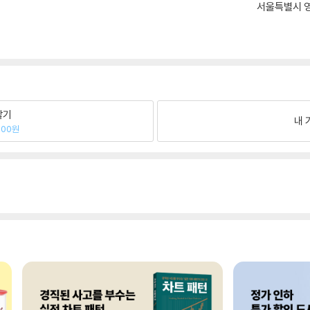
서울특별시 영
팔기
내 
300원