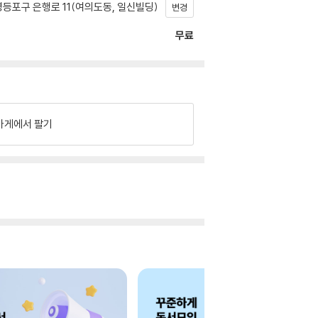
등포구 은행로 11(여의도동, 일신빌딩)
변경
무료
가게에서 팔기