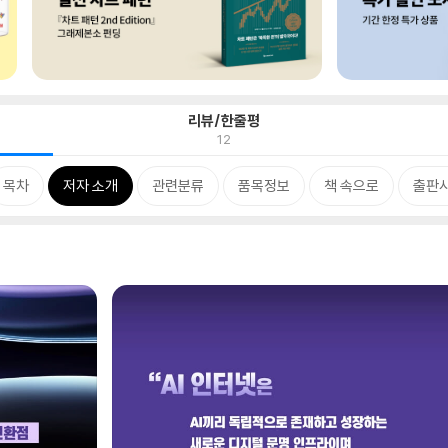
리뷰/한줄평
12
목차
저자 소개
관련분류
품목정보
책 속으로
출판사