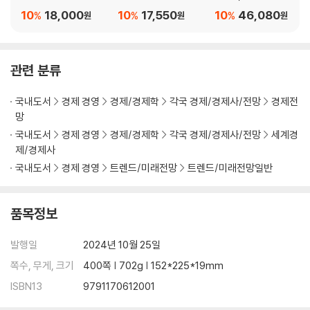
권 세트
10
18,000
10
17,550
10
46,080
%
%
%
원
원
원
Chapter 7. 일상생활 혁명
1. 하이퍼루프, 극초음속 운송의 실현
2. 2025년 첫 승객 태우는 수직이착륙 전기 항공기
관련 분류
3. 자율주행차, 인간보다 안전해졌다
4. 극한 기후 견디는 3D 프린팅 주택
국내도서
경제 경영
경제/경제학
각국 경제/경제사/전망
경제전
5. 수직 농업 어디까지 왔나
망
6. 우주비행이 인체에 미치는 영향
국내도서
경제 경영
경제/경제학
각국 경제/경제사/전망
세계경
제/경제사
부록 1. 밀레니엄 프로젝트: AGI 글로벌 거버넌스 수립 2단계 논의
국내도서
경제 경영
트렌드/미래전망
트렌드/미래전망일반
부록 2. 밀레니엄 프로젝트: AGI 글로벌 거버넌스 수립 3단계 가상 시나리
오
품목정보
발행일
2024년 10월 25일
쪽수, 무게, 크기
400쪽 | 702g | 152*225*19mm
ISBN13
9791170612001