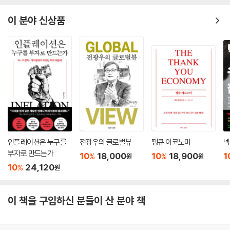
이 분야 신상품
인플레이션은 누구를
전광우의 글로벌뷰
땡큐 이코노미
넥
부자로 만드는가
10
18,000
10
18,900
1
%
%
원
원
10
24,120
%
원
이 책을 구입하신 분들이 산 분야 책