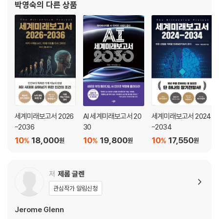
박영숙
의 다른 상품
Chapter 3. 현실이 되어가는 AI
1. AI와 일자리에 관한 우려와 기대
2. 과열된 AI 투자, 지속 가능할까?
3. 2년 만에 드러난 문제점들
4. AI 개발과 기후변화 저지 중 택해야 한다면?
5. 범죄도 진화시키는 AI
6. AI 제도화의 발걸음
7. AGI가 생각보다 가까이에 왔다
8. AI가 의식을 가질 수 있을까?
세계미래보고서 2026
AI 세계미래보고서 20
세계미래보고서 2024
-2036
30
-2034
Chapter 4. 생성형 AI가 활약한 2년의 궤적
10
18,000
10
19,800
10
17,550
%
%
%
원
원
원
1. 법률 분야에서 AI의 활약: AI가 사람보다 더 공정할까?
2. 교육 분야에서 AI의 활약: 교육의 진정한 평준화
3. 의료 분야에서 AI의 활약 : 진단의 속도와 정확도 개선
저
제롬 글렌
4. 언론 분야에서 AI의 활약: 좋은 선택과 나쁜 선택
관심작가 알림신청
5. 영화 분야에서 AI의 활약: 제작비의 90% 절감
6. 자원 분야에서 AI의 활약: 희토류 없는 자석 개발
Jerome Glenn
7. 건강 분야에서 AI의 활약: 스마트워치의 진화