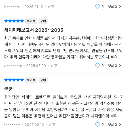
탄생시킬 수 있다.
더 이상 없다”고 말하며, 창문을 열면 직접 목격할 수 있다고 강조했다. 영
h******d
2026.01.12.
신고
0
댓글
0
이것은 스티븐 호킹, 일론 머스크, 빌 게이츠가 경고했던 인간 문명의 종말
국의 유력 일간지 〈가디언〉은 2014년에 기후가 이미 ‘돌이킬 수 없는 지
로 이어질 수 있는 악몽이 될 것이다. 이를 피하기 위해 전 세계 정부, 기업,
점’을 지났다는 기후 전문가들의 경고를 보도했다. 〈가디언〉의 표현처럼,
종이책
구매
유엔 기구, 학계가 모여 이 전환을 안전하게 안내하고자 한다. 심지어 미국
온난화는 단순한 기후변화가 아니라 ‘기후비상사태’를 불러왔다. 특히 20
과 중국도 미래 AI 형태의 글로벌 관리에 대한 직접적인 논의에 참여하고
세계미래보고서 2025~2035
24년 7월은 산업화 이전보다 1.48°C 더 높은 것으로 조사되어 생존을 위
있다. AGI를 관리하는 것은 인류가 직면한 가장 복잡하고 어려운 관리 문
한 1.5℃의 턱밑까지 차오른 것이 현실이다. 이 책에서는 기후비상사태의
최근 폭우로 인한 재해를 보면서 다시금 지구온난화에 대한 심각성을 깨닫
제가 될 수 있다. 그렇지만 잘 관리한다면 AGI는 의학, 교육, 장수, 지구 온
게 된다. 어떤 대책도 준비도 없이 맞이해서는 안될 이유를 이 책에서는 강
전반적인 상황을 점검하고 인류가 생존할 수 있는 최고 기온은 얼마인지,
난화 해소, 과학 발전, 더욱 평화로운 세상 창조 등 인간 생활에 큰 진전을
조하고 있다. 단순하게 기후의 변화로만 받아들여서는 안됨을 강조하고 있
그리고 1.5℃를 넘어섰을 때 전 세계에서 어떤 일이 벌어질지 전 세계 전
가져올 것이다.
다. 우리 인류가 미래에 대한 통제권을 가지기 위해서는 로봇이나 AI의 편
문가들의 이야기를 담았다. 또한 재생에너지 전환 현황과 탄소포집 기술
리성에 젖어서는 안되고 이에 대한 규제가 반드시 있어야 함을 이 책의 마
--- pp.342-343
개발, AI를 이용한 기후 문제 해결 등 기후비상사태를 저지하기 위한 각 산
s*******n
2025.07.20.
신고
0
댓글
0
지막까지 강조
업계와 정부, 학계의 노력을 점검해본다.
종이책
구매
▶스마트폰 → 챗GPT(생성형 AI) → 로봇으로 이어지는 주요 기술의 흐
굳굳
름
장기적인 세계의 트렌드를 알아보기 좋았던 책!인지혁명이란 약 7
만 년 전부터 3만 년 전 사이에 출현한 새로운 사고방식과 의사소통 방식
『세계미래보고서 2025-2035』에서는 그 외에도 우리가 매번 관심을 갖
을 말한다. 무엇이 이것을 촉발했을까? 우리는 잘 모른다. 가장 많은 사람
고 살펴봤던 의료기술의 혁신과 새로운 이동수단의 현실화 등 미래 중점
들이 믿는 이론은 우연히 일어난 유전자 돌연변이가 사피엔스의 뇌의 내
산업이 될 차세대 기술들을 점검한다. 그중에서도 눈여겨봐야 할 것은 로
부배선을 바꿨다는 것이다. 그 덕분에 전에 없던 방식으로 생각할 수 있
t*******r
2025.02.12.
신고
0
댓글
0
봇 기술이다. 그동안 로봇은 입력된 프로그램대로 움직이는 기계에 불과했