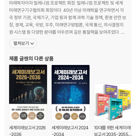
미래학자이자 밀레니엄 프로젝트 회장. 밀레니엄 프로젝트 및 세계
8. 제조 분야에서 AI의 활약: 데이터의 활약 지켜보기
미래연구기구협의회 회장이다. 40년 이상 미래학을 연구하면서 각
9. 우주산업에서 AI의 활약: 인간의 화성 탐험 앞당겨진다
국 정부 기관, 국제기구, 기업 등과 함께 과학 기술 정책, 환경 안전 보
장, 경제, 교육, 국방, 우주, 미래연구방법론, 국제 통신, 의사결정지
PART 3. 넥스트 테크놀러지
원 시스템 등 다양한 분야를 아우르며 깊은 통찰력을 보여주었다. 또
한 정부 부처, 대학, 유엔 기구 및 각종 비정부 기구, 기업 등 다양한
Chapter 5. 로봇공학의 발전
펼쳐보기
기관에서 주최하는 국제 회의에서 미래에 대한 기조연설을 하고 있
1. 스마트폰 다음은 휴머노이드 로봇
다. 그가 발명한 ‘퓨처스 휠Futures Wheel’이라는 미래 예측 기법은
2. 생성형 AI가 주도하는 로봇 혁명
제롬 글렌
의 다른 상품
다양한 분야에서 미래 예측
3. 로봇 교육에 최적인 생성형 AI
4. 휴머노이드를 만드는 핵심 기술
5. 더욱더 인간처럼, 안드로이드
Chapter 6. AI 의료 혁명
1. 장수탈출속도 중간 점검
2. 인체의 75% 단백질의 비밀이 밝혀지다
3. 노화 방지, 그리고 노화 역전
4. 몸을 치료하는 작은 로봇
세계미래보고서 2026
세계미래보고서 2024
10대를 위한 세계 미래
5. 100배 더 빠르고 저렴한 AI 설계 신약
-2036
-2034
보고서 2035-2055 4
6. 인체의 증강 외골격