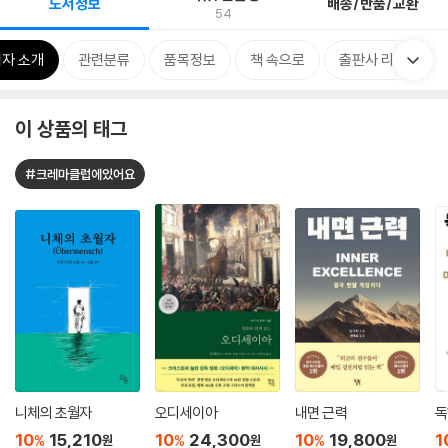
도서정보
배송/반품/교환
54
자 소개
관련분류
품목정보
책 속으로
출판사 리뷰
이 상품의 태그
#크레마클럽에있어요
니체의 초월자
오디세이아
내면 근력
독
10
15,210
10
24,300
10
19,800
1
%
%
%
원
원
원