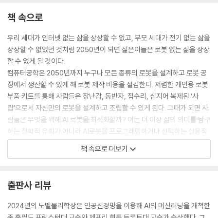
책 속으로
우리 세대가 인터넷 없는 삶을 상상할 수 없고, 부모 세대가 전기 없는 삶을
상상할 수 없었던 것처럼 2050년이 되면 젊은이들은 로봇 없는 삶을 상상
할 수 없게 될 것이다.
컴퓨터공학은 2050년까지 누구나 모든 종류의 로봇을 설계하고 로봇 공
장에서 생산할 수 있게 해 로봇 제작 비용을 절감한다. 저렴한 개인용 로봇
부품 키트를 통해 사람들은 장난감, 동반자, 집수리, 심지어 복제된 ‘사
람’으로서 자신만의 로봇을 설계하고 조립할 수 있게 된다. 그때가 되면 사
람들은 무엇을 위해 AI 로봇을 최적화할까? 이는 더 이상 삶의 의미를 탐구
하는 철학적 유희가 아니라 AI로봇을 프로그래밍하거나 선택하는 실용적
인 질문이다. 2050년 로봇과 함께 사는 것은 지금 스마트폰과 함께 사는
책 속으로 더보기
것만큼이나 흔한 일이 된다.
--- p.23
출판사 리뷰
이미 배출되어 대기 중에 있는 이산화탄소로 인한 기후변화는 인류가 탄소
배출량을 얼마나 적극적으로 줄이는지와 관계없이 2050년 세계 GDP를
2024년의 노벨물리학상은 인공신경망을 이용해 AI의 머신러닝을 개척한
약 38조 달러, 또는 20조 달러로 축소할 것이라고 전문가들이 말했다. 20
존 홉필드 프린스턴대 교수와 제프리 힌튼 토론토대 교수가 수상했다. 그