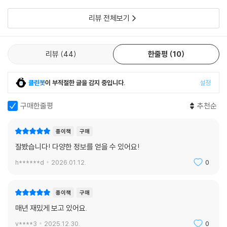
게 되었으며 완전히 새로운 유
지만, AI의 발달과 함께 로봇의 개발도 빨라지고 있다. 로봇 분야 전문가들
리뷰 전체보기
은 2050년에는 인간보다 안드로이드 로봇의 수가 더 많아질 것으로 예측
한다. 안드로이드 로봇은 스마트폰이 등장했을 때처럼 기존 삶의 방식을
바꾸는 혁신을 가져올 기술로 주목받고 있다. 삶의 동반자는 물론 몸속에
리뷰
44
한줄평
10
서 몸을 치료하는 나노봇 같은 아주 작은 로봇부터 바다나 우주에서 인간
의 거주지이면서 작업장이 되어줄 거대로봇까지, 로봇의 확장된 미래를 살
클린봇
이 부적절한 글을 감지 중입니다.
설정
펴볼 수 있다. 『세계미래보고서』는 앞서 노벨상을 받은 두 분야, 머신러닝
과 딥마인드의 성과에 관해서도 이미 수년 전에 독자에게 그 성과를 소개
구매한줄평
추천순
했다. 이번에 소개하는 다양한 기술과 트렌드 역시 수년 후에는 중심기술
이 되고 주목받는 트렌드가 될 것이다. 이 책을 통해 독자들도 미래를 먼저
종이책
구매
살펴보는 기회를 얻기를 바란다.
잘봤습니다! 다양한 정보를 얻을 수 있어요!
h******d
2026.01.12.
0
종이책
구매
매년 재밌게 보고 있어요.
v****3
2025.12.30.
0