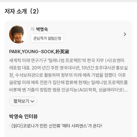
7. 2050년 순배출 제로 달성은 실패했다
저자 소개
2
8. 기후변화를 막기에는 너무 늦은 걸까?
Chapter 2. 1%의 희망을 찾는 사람들
저
박영숙
1. 기후 피해의 책임을 묻는 사람들
관심작가 알림신청
2. 탄소중립의 실천 현황
3. 기후변화를 저지하기 위한 전환점
PARK,YOUNG-SOOK,朴英淑
4. AI가 기후변화를 감시한다
세계적 미래 연구기구 ‘밀레니엄 프로젝트’의 한국 지부 (사)유엔미
5. AI가 친환경 에너지의 미래다
래포럼 대표. 20여 년간 주한 영국대사관, 10년간 호주대사관 홍보실
6. 재생에너지 사용량 급증의 비밀
장, 수석보좌관으로 활동하며 정부의 미래 예측 기법을 접했다. 이후
7. 재생에너지 과잉 생산과 마이너스 가격의 문제
글로벌 미래 예측 전문가 집단에 합류해 현재는 밀레니엄 프로젝트를
8. 대규모 배터리 어디까지 왔나
비롯해 벤 거츨이 창립한 범용 인공지능(AGI)학회, 싱귤래리티넷(A
9. 탄소중립과 함께 탄소포집과 제거도 이루어져야 한다
GI협회), 지구 돕기 AGI(beneficial AGI), 오픈코그 등 미래 연구
펼쳐보기
10. 전기차 시장 점유율이 100%에 가까워지고 있다
국제기구의 한국 대표를 맡고 있으며 AI 반려봇 기업 마인드칠드런의
11. 탄소 집약 산업의 변신
이사이기도 하다. 최근에는 밀레니엄 프로젝트를 통해 유엔 산하 국
박영숙
인터뷰
12. 기후변화에 관한 추가 정보들
제 AI기구인 UN IAIA의
[읽다]
코로나가 만든 신인류 '메타 사피엔스'가 온다!
PART 2. 인공지능