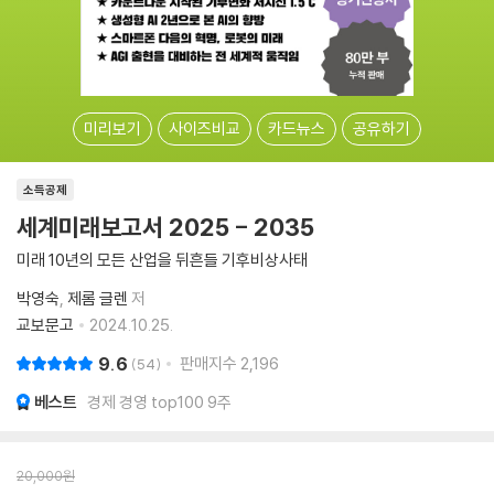
미리보기
사이즈비교
카드뉴스
공유하기
소득공제
세계미래보고서 2025 - 2035
미래 10년의 모든 산업을 뒤흔들 기후비상사태
박영숙
제롬 글렌
저
교보문고
2024.10.25.
9.6
판매지수
2,196
54
베스트
경제 경영 top100 9주
20,000
원