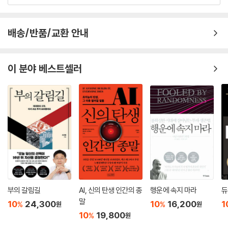
배송/반품/교환 안내
이 분야 베스트셀러
부의 갈림길
AI, 신의 탄생 인간의 종
행운에 속지 마라
듀
말
10
24,300
10
16,200
1
%
%
원
원
10
19,800
%
원