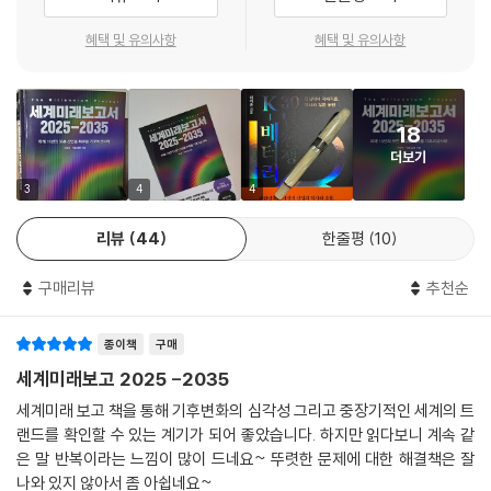
염에 위기감을 느낀 세계 정부들이 모여 산업화 이전 대비 1.5℃ 이하로
다. 구글과 마이크로소프트 모두 2030년까지 탄소배출량을 0으로 하는
온난화를 저지하기로 합의했다. 이에 동참한 많은 기업 역시 2030년까지
혜택 및 유의사항
혜택 및 유의사항
순배출 제로나 마이너스 목표를 설정했다. 또 한 오염이 없는 에너지로 운
탄소 순배출 제로를 선언했다. 하지만 2023년 구글과 마이크로소프트는
영하겠다고 약속했다. 아마존웹서비스 는 2040년까지 탄소중립 기업이
탄소 배출을 오히려 늘리며 기후악당이 되었다. 그 원인은 다름 아닌 AI 개
되는 것을 목표로 한다. 하지만 AI 개발 경쟁으로 인해 이들 기업의 탄소 배
발 경쟁 탓이다. 어떤 질문을 던졌을 때 같은 답을 내더라도 구글 검색에 비
출이 오히려 늘어나는 지경에 이르렀다.
18
해 AI인 챗GPT는 10배의 에너지를 쓴다. 세상에 널리 퍼져 있는 구글의
이 모든 에너지로 인한 대가는 개발자뿐만 아니라 지구가 치르게 된다. 20
더보기
검색기능을 생각할 때, 이것이 생성형 AI로 대체된다면 발생하게 될 에너
23년 에너지 관련 이산화탄소 배출량은 374억 톤으로 사상 최고치를 기
지 소비는 상상을 초월한다. 구글과 마이크로소프트가 2023년에 각각 사
3
4
4
록했다. AI를 구동하는 데 필요한 에너지와 그에 따른 탄소 배출에 그만한
용한 전력은 한 나라의 에너지 소비량보다도 많다. 아이슬란드나 크로아티
가치가 있을까? 지구의 건강을 훼손하지 않고 AI의 무한한 잠재력을 어떻
리뷰
44
한줄평
10
아 등 100개국이 두 기업보다 적은 에너지를 사용한 나라에 해당한다. 이
게 활용할 수 있을까?
로 인해 벌어질 에너지 부족도 문제이지만, 친환경 재생에너지로 전환하지
--- pp.174-175
구매리뷰
추천순
않은 채 사용량을 늘리다가는 결국 탄소 배출로 인한 온난화로 인류가 멸
망에 이를 수도 있다.
ASI가 어떻게 출현하고 행동할지 인간이 통제할 수는 없지만 AGI의 생성,
종이책
구매
허가, 사용 및 관리되는 방식에 대한 국가 및 국제 규정은 만들 수 있다. AN
『세계미래보고서 2025-2035』는 AI와 함께 기후변화의 심각함을 이번
세계미래보고 2025 -2035
I에서 AGI로의 전환을 얼마나 잘 관리하느냐에 따라 AGI에서 ASI로 전환
책의 중심 주제로 잡았다. 그 이유는 앞서 설명했듯이 기후변화와 AI의 발
세계미래 보고 책을 통해 기후변화의 심각성 그리고 중장기적인 세계의 트
할 가능성이 좌우될 것이다. AGI에 대한 국가 및 국제 규정이 없다면 전 세
달이 동떨어져 있는 것이 아니기 때문이다. 그동안 기후변화는 먼 미래의
랜드를 확인할 수 있는 계기가 되어 좋았습니다. 하지만 읽다보니 계속 같
계 정부와 기업의 많은 AGI가 지속적으로 자체 코드를 다시 작성하고 상호
일이나 다른 나라의 일이었지만, 점차 심각해져 이제 더는 남의 일이 아니
은 말 반복이라는 느낌이 많이 드네요~ 뚜렷한 문제에 대한 해결책은 잘
작용하며 인류의 통제, 이해 및 인식을 벗어난 많은 새로운 형태의 ASI를
게 되었다. 세계자연기금의 아딜 나잠 회장은 “기후변화를 설명할 필요가
나와 있지 않아서 좀 아쉽네요~