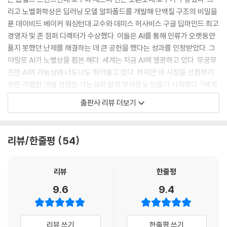
23년 기준 세계 GDP는 약 104조 달러 수준이다. 〈네이처Nature〉 저널에
리고 노벨화학상은 딥러닝 모델 알파폴드를 개발해 단백질 구조의 비밀을
실린 연구에 따르면, 온실가스 배출량을 가능한 한 빨리 줄이는 것이 21세
푼 데이비드 베이커 워싱턴대 교수와 데미스 허사비스 구글 딥마인드 최고
기 중반 이후 훨씬 더 파괴적인 경제적 영향을 피하는 데 중요하다고 한다.
경영자 및 존 점퍼 디렉터가 수상했다. 이들은 AI를 통해 인류가 오랫동안
이 연구는 지구가 19세기 중반 수준보다 2°C 이상 따뜻해지면 기후변화로
풀지 못했던 난제를 해결하는 데 큰 공헌을 했다는 성과를 인정받았다. 그
인한 경제적 여파가 2100년까지 연간 수십조 달러씩 증가할 수 있음을 보
야말로 AI가 노벨상을 휩쓴 해다. 세계는 지금 AI에 열광하고 있다. 무궁무
여준다. 지구의 평균 표면 온도는 이미 1.2°C 높아져 해수면 상승으로 인한
진한 AI의 가능성에 너도나도 뛰어들고 있다. 하지만 이 시장을 선점하기
폭염, 가뭄, 홍수 및 열대성 폭풍이 더 파괴적으로 변했다.
위한 격렬한 개발 경쟁은 가능성과 함께 부작용도 만들기 시작했다. 『세계
--- pp.67-68
미래보고서 2025-2035』는 생성형 AI가 처음 선보인 2022년 말부터 지
출판사 리뷰 더보기
금까지 약 2년간 AI가 전 세계 각 산업 분야에서 어떤 활약을 펼쳤는지 살
챗GPT 제조업체 오픈AI에 투자하고 생성형 AI를 제품의 핵심으로 배치한
펴보고 이를 통해 각 산업의 미래를 어떻게 바꿀 것인지 예측했다. 또 2년
마이크로소프트는 최근 데이터센터 확장으로 인해 2020년 이후 이산화
간 가시화된 부작용, 예를 들어 AI 워싱이라든지 지능화된 범죄, 생성형 AI
리뷰/한줄평
54
탄소 배출량이 30% 가까이 증가했다고 발표했다. 구글의 탄소 배출량은 2
의 콘텐츠 질 저하 등의 문제점도 살펴봤다. 그중에서 우리가 예상치 못했
023년에 13% 증가했으며(2019년 대비 48% 증가), 1,430만 톤의 이산
던 심각한 문제가 탄소 배출이다.
화탄소를 배출했다. 이는 가스 화력발전소 38개가 배출하는 양과 동일하
리뷰
한줄평
다. 구글의 탄소 배출량 급증에는 AI 모델 훈련 및 운영에 막대한 양의 전력
▶‘100년 만에’ ‘관측 이래’ ‘역사상’ 처음을 기록하는 온난화의 순간들
9.6
9.4
이 필요한 데이터센터 확장이 가장 큰 영향을 미친 것으로 분석된다. 실제
로 구글 데이터센터는 2023년에만 100만 톤의 탄소를 배출했다.
산업화 이후 배출이 증가한 탄소는 지구 온난화를 일으켰고, 이로 인해 지
아마존, 구글, 마이크로소프트와 같은 AI 및 데이터센터의 주요 기업들은
구는 심한 몸살을 앓고 있다. 각종 자연재해는 물론 매년 여름 경신되는 폭
리뷰 쓰기
한줄평 쓰기
막대한 양의 재생에너지를 구매해 탄소 발자국을 줄이기 위해 노력해 왔