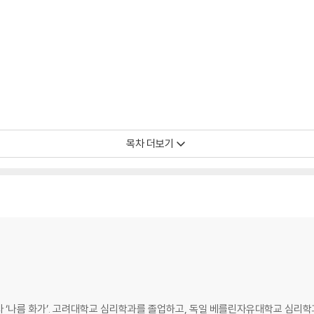
퍼텍스트
목차 더보기
 있는 이유
안 된다
 수 있다고 믿는다
름 화가’. 고려대학교 심리학과를 졸업하고, 독일 베를린자유대학교 심리학과