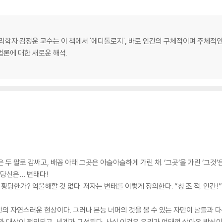
심리학자 김정운 교수는 이 책에서 '에디톨로지', 바로 인간의 구체적이며 주체적
법론에 대한 새로운 해석.
 두 팔로 감싸고, 배꼽 아래 그곳은 아슬아슬하게 가린 채. ‘그곳’을 가린 ‘그것
 당신은… 변태다!
황당한가? 억울해할 것 없다. 저자는 변태를 이렇게 정의한다. “창.조.적. 인간!”
 자연스러운 현상이다. 그러나 본능 너머의 것을 볼 수 있는 자만이 남들과 다른
라 대상이 정의되고, 세계가 구성된다. 사실 이것은 우리가 여태껏 살아온 방식