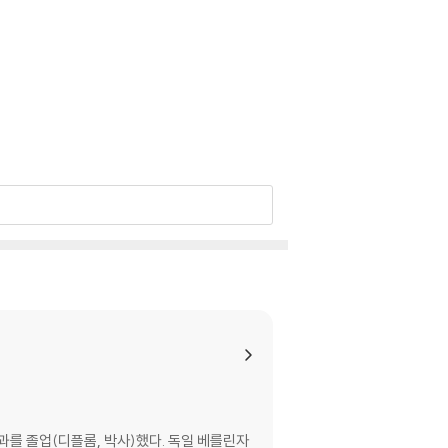
를 졸업(디플롬, 박사)했다. 독일 베를린자