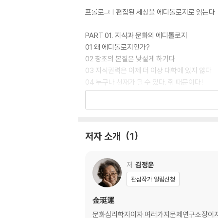
프롤로그 | 편집된 세상을 에디톨로지로 읽는다
PART 01. 지식과 문화의 에디톨로지
01 왜 에디톨로지인가?
02 창조의 본질은 낯설게 하기다
03 지식권력은 이제 더 이상 대학에 있지 않다
04 누구나 천재가 될 수 있다. 쥐 때문이다!
05 김용옥의 크로스 텍스트와 이어령의 하이
06 노트와 카드의 차이는 엄청나다
07 편집 가능성이 있어야 좋은 지식이다
08 예능 프로그램은 자막으로 완성된다
저자 소개
1
09 연기력이 형편 없는 배우도 영화에 출연할 수
10 클래식을 좋아한다면 절대 카라얀을 욕하면 
저
김정운
PART 02. 관점과 장소의 에디톨로지
관심작가 알림신청
01 관점의 발견과 서구 합리성의 신화
02 우리는 윈도(창문)로 세상을 개관적으로 볼
金珽運
03 원근법은 통제 강박이다
문화심리학자이자 여러가지문제연구소장이자 ‘나