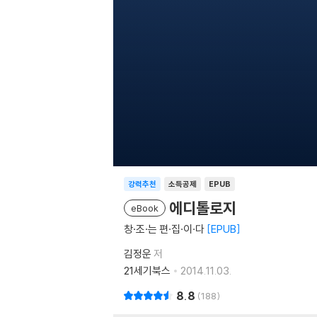
강력추천
소득공제
EPUB
에디톨로지
eBook
창·조·는 편·집·이·다
EPUB
김정운
저
21세기북스
2014.11.03.
8.8
188