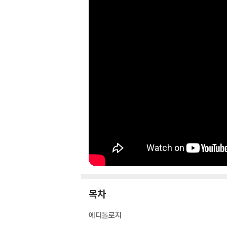
목차
에디톨로지