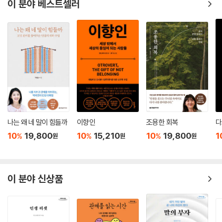
이 분야 베스트셀러
수십 대의 카메라가 녹화한 화면을 오직 하나의 화면으로 편집해내야 하는
PD나 영화감독은 이 시대 최고의 편집자다. 뛰어난 에디톨로지적 능력을
발휘해야만 살아남을 수 있다. ‘제7의 멤버’로 불리는 무한도전의 김태호 P
D가 만드는 자막은 이제까지 우리가 봐왔던 예능 프로그램의 자막과는 질
적으로 다른 차원을 보여준다. 그래서 그토록 인기가 있는 거다.
--- p. 109~110
여타 포털 사이트의 메모 프로그램이나 다양한 앱이 있지만 내 경험으로는
에버노트가 최고다. (분명히 밝히지만, 난 에버노트로부터 어떤 지원도 받
은 적 없다.) 에버노트는 버그가 많다. 그러나 바로바로 업데이트 된다. 에
나는 왜 네 말이 힘들까
이향인
조용한 회복
다
버노트 개발자들의 마음이 급한 거다. 데이터 관리의 좋은 방법이 발견되
10
19,800
10
15,210
10
19,800
1
%
%
%
원
원
원
면, 채 완성되지도 않은 상태에서 던져놓는 것 같다. 그래도 참을 만하다.
그만큼 좋은 프로그램이다.에버노트는 내가 사용하는 모든 IT 기기에서 동
기화시켜 사용할 수 있다. 남의 컴퓨터에 들어가 사용할 수도 있다. 급할 때
최고다. 웬만한 텍스트 작업도 큰 불편 없이 할 수 있다.
이 분야 신상품
데이터 관리를 할 때 난 일단 자료를 계층적으로 분류해 저장한다. 에버노
트의 각 ‘노트북’이 대분류로 나뉘어 있고, 각 노트북 안에 또 다른 하위 노
트북들이 들어 있다. 그 계층구조가 3단계, 4단계까지 올라가는 복잡한 것
도 있고, 한 단계에서 끝나는 간단한 것도 있다.