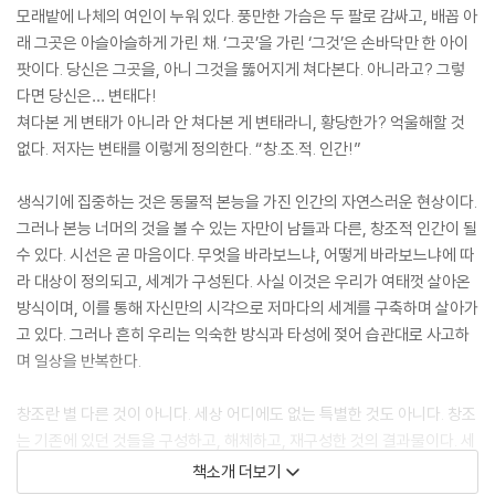
모래밭에 나체의 여인이 누워 있다. 풍만한 가슴은 두 팔로 감싸고, 배꼽 아
래 그곳은 아슬아슬하게 가린 채. ‘그곳’을 가린 ‘그것’은 손바닥만 한 아이
팟이다. 당신은 그곳을, 아니 그것을 뚫어지게 쳐다본다. 아니라고? 그렇
다면 당신은… 변태다!
쳐다본 게 변태가 아니라 안 쳐다본 게 변태라니, 황당한가? 억울해할 것
없다. 저자는 변태를 이렇게 정의한다. “창.조.적. 인간!”
생식기에 집중하는 것은 동물적 본능을 가진 인간의 자연스러운 현상이다.
그러나 본능 너머의 것을 볼 수 있는 자만이 남들과 다른, 창조적 인간이 될
수 있다. 시선은 곧 마음이다. 무엇을 바라보느냐, 어떻게 바라보느냐에 따
라 대상이 정의되고, 세계가 구성된다. 사실 이것은 우리가 여태껏 살아온
방식이며, 이를 통해 자신만의 시각으로 저마다의 세계를 구축하며 살아가
고 있다. 그러나 흔히 우리는 익숙한 방식과 타성에 젖어 습관대로 사고하
며 일상을 반복한다.
창조란 별 다른 것이 아니다. 세상 어디에도 없는 특별한 것도 아니다. 창조
는 기존에 있던 것들을 구성하고, 해체하고, 재구성한 것의 결과물이다. 세
상의 모든 창조는 이미 존재하는 것들의 또 다른 편집이라는 뜻이다. 그 편
책소개 더보기
집의 과정에 저자는 주목했다. 그리고 편집의 구체적 방법론을 이렇게 명