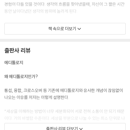
경험이 다들 있을 것이다. 생각의 흐름을 찾아냈을때, 자신이 그 짧은 시간
동안 날아다녔던 생각의 범위에 놀라게 된다.
보통사람들이 경험할 수 있는 가장 창조적인 순간이다. 보통사람은 어쩌다
책 속으로 더보기
겪는 ‘날아가는 생각’이지만, 천재에게는 일상이다. 천재와 이야기를 나눠
보면 생각이 마구 건너뛴다는 것을 알 수 있다. 도무지 쫓아가기가 어렵다.
내 가까운 후배, 넥슨의 김정주 대표가 그렇다. 한국 IT 분야의 3대 기업이
출판사 리뷰
라면 NHN, NC소프트, 넥슨을 꼽는다. 한방에 훅 가는 IT 업계에서 그렇게
성공적으로 살아남기란 쉬운 일이 아니다.
에디톨로지
김정주에게는 뭔가 특별한 게 있다. 함께 대화하다 보면 자주 황당해진다.
왜 에디톨로지인가?
이야기가 막 건너뛰기 때문이다. 한참을 떠들다 보면 처음 주제가 뭐였는
지 아예 까먹는 경우도 많다. 말끝도 대충 얼버무린다. 생각이 날아다녀서
통섭, 융합, 크로스오버 등 기존에 에디톨로지와 유사한 개념이 끊임없이
그렇다. 천재의 생각은 날아다닌다. 그러나 그 날아다니는 생각을 현실에
나오는 이유를 저자는 이렇게 설명한다.
서 구체화하는 이는 그리 많지 않다. 김정주는 자신의 날아다니는 생각을
잡아내 구체화했다. 바로 그것이 그의 특별함이다. 김정주의 아날로그적
“세상을 이해하는 방법이 너무 세분화되어 서로 전혀 소통이 안 되기 때문
삶도 날아다닌다. 전화하면 어제는 서울, 오늘은 홍콩, 내일은 일본, 스페
이다. 거의 바벨탑 수준이다. 세상을 부분으로 나눌 수 있는 최소 단위로 나
인, 남아공, 뉴욕이다. 사는 곳은 제주도다.
누고, 각 부분을 자세히 분석하면 전체를 이해할 수 있으리라 생각했던 근
출판사 리뷰 더보기