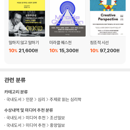
에필로그 | 누구나 살면서 한 번쯤은, 아주 격하게 외로워야 한다
말하지 않고 말하기
미라클 퀘스천
창조적 시선
10
21,600
10
15,300
10
97,200
%
%
%
원
원
원
관련 분류
카테고리 분류
국내도서
인문
심리
주제로 읽는 심리학
수상내역 및 미디어 추천 분류
국내도서
미디어 추천
조선일보
국내도서
미디어 추천
중앙일보