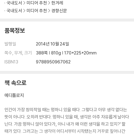
국내도서
미디어 추천
한겨레
국내도서
미디어 추천
경향신문
품목정보
발행일
2014년 10월 24일
쪽수, 무게, 크기
388쪽 | 810g | 170*225*20mm
ISBN13
9788950967062
책 속으로
에디톨로지
인간이 가장 창의적일 때는 멍하니 있을 때다. 그렇다고 아무 생각 없다는
뜻이 아니다. 오히려 반대다. 멍하니 있을 때, 생각은 아주 자유롭게 날아다
닌다. 가끔 멍하니 앉아 있다가, 아니 내가 왜 이런 생각을 하고 있지?’ 할
때가 있다. 그러고는 그 생각이 어디서부터 시작됐는지 거꾸로 짚어나간