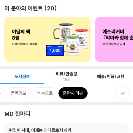
이 분야의 이벤트
20
리뷰/한줄평
도서정보
배송/반품/교환
188
류
품목정보
책 속으로
출판사 리뷰
MD 한마디
편집이 시대, 이제는 에디톨로지 하라