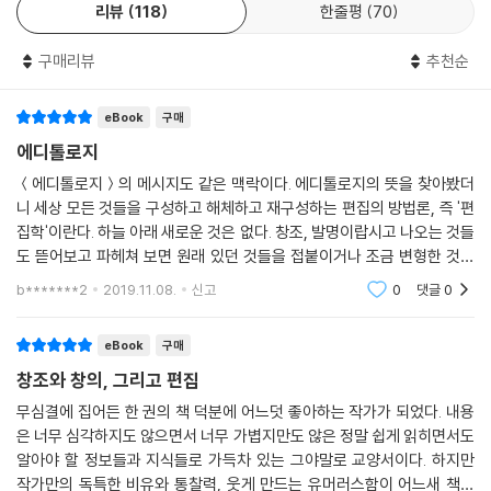
리뷰
118
한줄평
70
자라면서 누구나 한 번쯤은 지적 충격을 받는다. ‘아, 나도 한번 저 사람처
지식과 문화의 에디톨로지
럼 글 쓰고, 말하고 싶다!’는 생각이 들 때다. 지식욕도 일종의 허영이다. 한
구매리뷰
추천순
마우스의 발명을 중심으로 하이퍼텍스트를 말한다. 도구의 발명이 인간 의
번 폼 나고 싶은 거다. 사람은 남들에게 폼 나 보이고 싶을 때 성장한다.
식에 가져온 변화를 중심으로, 지식과 문화가 어떻게 편집되는가를 살펴본
어릴 때는 가까운 친구들에게, 나이 들면서는 대중에게 폼 나 보이려고 한
eBook
구매
다.
다. 그리고 애나 어른이나 남자는 항상 여자에게 폼 나 보이고 싶어 한다.
에디톨로지
헤겔의 ‘인정투쟁Kampf um Anerkennung’의 핵심은 나도 한번 폼 나
관점과 장소의 ‘에디톨로지’
＜에디톨로지＞의 메시지도 같은 맥락이다. 에디톨로지의 뜻을 찾아봤더
고 싶다는 심리학적 ‘동기motivation’다. 내 지적 성장 과정에서는 이어령
원근법을 중심으로 공간 편집과 인간 의식의 상관관계를 말한다.
니 세상 모든 것들을 구성하고 해체하고 재구성하는 편집의 방법론, 즉 '편
선생과 도올 김용옥 교수가 그렇게 폼 나 보일 수 없었다. 나도 그들처럼 글
관점의 변화가 어떻게 세상을 변화시켰는지 살펴본다.
집학'이란다. 하늘 아래 새로운 것은 없다. 창조, 발명이랍시고 나오는 것들
쓰고, 말하고 싶었다.
도 뜯어보고 파헤쳐 보면 원래 있던 것들을 접붙이거나 조금 변형한 것에
김용옥은 학문적 텍스트에 ‘나’라는 주어를 처음 쓴 사람이었다. 그때까지
마음과 심리학의 ‘에디톨로지’
불과하다. 지식도 다르지 않다. 새로운 세상에 필요한 지식 또한 기존 지식
b*******2
2019.11.08.
신고
0
댓글
0
인문·사회과학 텍스트에 ‘나’라는 주어를 쓰는 경우는 없었다. 내 기억으로
을 편집해서
심리학의 본질을 말한다.
는 김용옥이 처음이다. 외국에서도 마찬가지였다. 자연과학이 학문의 전형
심리학의 대상이 되는 인간, 즉 개인이 어떻게 역사적으로 편집되었는가를
eBook
구매
으로 여겨진 후, 인식주체인 ‘나’는 학문적 글쓰기에서 사라졌다. 자연과학
살펴본다
적 지식의 핵심은 ‘주체가 배제된 객관성’이기 때문이다.
창조와 창의, 그리고 편집
--- p. 66~68
무심결에 집어든 한 권의 책 덕분에 어느덧 좋아하는 작가가 되었다. 내용
은 너무 심각하지도 않으면서 너무 가볍지만도 않은 정말 쉽게 읽히면서도
독일로 도망쳐 오기는 했지만, 당시 나는 역사의 맨 앞에 서 있다는 자부심
알아야 할 정보들과 지식들로 가득차 있는 그야말로 교양서이다. 하지만
이 있었다. 한국 사회의 대안을 제시하고 싶은 열망도 있었다. 그러나 베를
작가만의 독특한 비유와 통찰력, 웃게 만드는 유머러스함이 어느새 책에