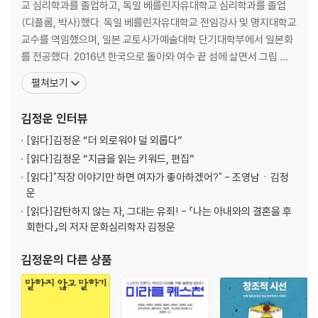
교 심리학과를 졸업하고, 독일 베를린자유대학교 심리학과를 졸업
05 시대마다 지역마다 달라지는 객관적(?) 세계지도
(디플롬, 박사)했다. 독일 베를린자유대학교 전임강사 및 명지대학교
06 공간 편집에 따라 인간 심리는 달라진다!
교수를 역임했으며, 일본 교토사가예술대학 단기대학부에서 일본화
07 독일인들의 공간 박탈감이 제2차 세계대전의 원인이다!
를 전공했다. 2016년 한국으로 돌아와 여수 끝 섬에 살면서 그림 그
08 19세기 프로이센 군대와 축구의 공간 편집
리고, 글 쓰고, 가끔 작은 배를 타고 나가 눈먼 고기도 잡는다. 베스트
펼쳐보기
09 제식훈련과 제복 페티시
셀러 『에디톨로지』를 비롯해 『바닷가 작업실에서는 전혀 다른 시간
10 분류와 편집의 진화, 백화점과 편집숍
이 흐른다』, 『가끔은 격하게 외로워야 한다』, 『나는 아내와의 결혼을
김정운
인터뷰
후회한다』, 『남자의 물건』, 『노는 만큼 성공한다』 등
PART 03. 마음과 심리학의 에디톨로지
[읽다]
김정운 “더 외로워야 덜 외롭다”
01 개인은 편집된 개념이다
[읽다]
김정운 “지금을 읽는 키워드, 편집”
02 ‘나’는 내 기억이 편집된 결과다!
[읽다]
"직장 이야기만 하면 여자가 좋아하겠어?" - 조영남ㆍ김정
03 우리는 왜 백인에게는 친절하고, 동남아인에게는 무례할까?
운
04 천재는 태어나지 않는다. 편집될 뿐이다!
[읽다]
감탄하지 않는 자, 그대는 유죄! - 『나는 아내와의 결혼을 후
05 미국은 국가國歌로 편집되는 국가國家다
회한다』의 저자 문화심리학자 김정운
06 심리학의 발상지 독일에서 심리학은 흥행할 수 없었다
07 프로이트는 순 사기꾼이었다!
김정운
의 다른 상품
08 그럼에도 불구하고, 프로이트는 위대한 편집자였다!
09 항문기 고착의 일본인과 구강기 고착의 한국인
10 책은 끝까지 읽는 것이 아니다!