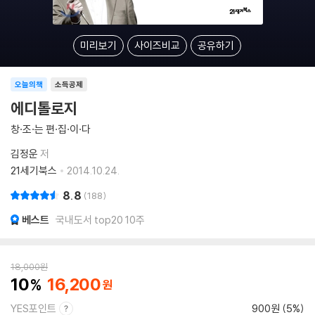
미리보기
사이즈비교
공유하기
오늘의책
소득공제
에디톨로지
창·조·는 편·집·이·다
김정운
저
21세기북스
2014.10.24.
8.8
188
베스트
국내도서 top20 10주
18,000
원
10
16,200
YES포인트
900원 (5%)