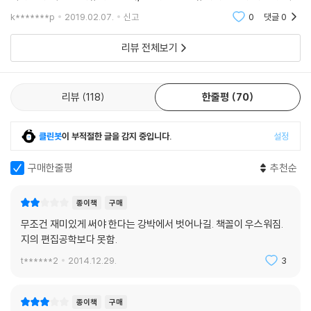
린 장벽이 무너지는 순간, 하루아침에 역사의 가장 뒤꽁무니로 처졌다는
빠지게 한다. 창조는 편집이다. 처음에는 무슨 소리하나 잘 이해가 안 됐는
k*******p
2019.02.07.
신고
0
댓글
0
데 책을 읽으면
생각이 들었다. 청춘을 송두리째 빼앗긴 듯한 상실감과 자괴감에 고통스러
운 시간이 계속되었다.
리뷰 전체보기
한국적 상황에서 강요받았던 공부의 방향이 상실되자, 주체적 학습의 내용
과 방법론에 대한 고민이 비로소 시작되었다. 왜 공부해야 하는가의 때늦
은 질문이기도 했다. ‘사회Gesellschaft’와 ‘문화Kultur’의 개념적 차이
리뷰
118
한줄평
70
에 관한 논의에 특히 관심이 갔다. 결국 ‘문화심리학’으로 내 공부 방향을
결정했다. 새롭게 공부를 시작했다. 정말 열심히 했다.
클린봇
이 부적절한 글을 감지 중입니다.
설정
“Was ist deine Theorie? 네 이론은 뭔가?”
면담 신청을 하고, 몇 달을 기다려 겨우 만난 지도 교수는 내게 물었다. 내
구매한줄평
추천순
가 펼쳐놓은 논문 계획서는 읽어보지도 않았다. ‘내 이론이라니?’ 그때까지
나는 단 한 번도 내 이론을 생각해본 적도, 내 이론을 만들 생각도 없었다.
종이책
구매
한국에서 겨우 학부를 마쳤을 뿐이었다. 그것도 매일같이 데모, 수업 거부,
무조건 재미있게 써야 한다는 강박에서 벗어나길. 책꼴이 우스워짐.
시험 거부로 이어진 대학 생활이었다. 내 이론은 무슨!
지의 편집공학보다 못함.
이론은 학생이 감히 이야기할 수 있는 것이 아니라고 생각했다. 그런데 지
도 교수는 이제 막 독일에 정착한 내게, 내 이론이 뭐냐고 묻고 있는 것이
t******2
2014.12.29.
3
다. 없다고 했다. 당신의 이론을 배우러 왔다고 했다. 그러자 나가라고 한
다. 석사·박사 논문을 쓰겠다는 학생이 어찌 자기 생각이 없을 수가 있느냐
종이책
구매
는 거다. 남의 이론 요약하는 것으로는 어림 반 푼어치도 없다고 했다. 스스