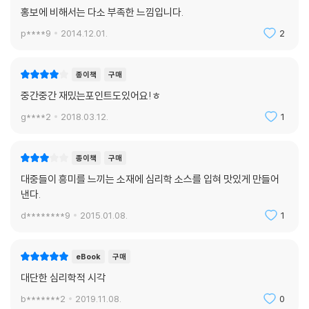
홍보에 비해서는 다소 부족한 느낌입니다.
로 제시하고 싶은 이론의 방향을 생각해서 다시 오라고 했다.
주체적 시선으로 공부하고 있느냐는 질문이었다. 학문적 문제의식이 있느
p****9
2014.12.01.
2
냐는 질문이기도 했다. 내 주체적 관점이 분명해야 남의 이론을 흉내 내지
않는다는 이야기다. 공부하는 방법부터 바꿔야 했다. 지금까지 해온 것처
종이책
구매
럼, 그저 대가의 이론을 이해하고 외우는 것만으로 내 이론 구성은 불가능
중간중간 재밌는포인트도있어요!ㅎ
한 것이었다.
--- p. 83~84
g****2
2018.03.12.
1
10년 가까이 최고의 시청률을 놓치지 않고 있는 MBC의 무한도전이라는
종이책
구매
프로그램의 한 장면을 살펴보자. 박명수와 유재석 사이의 대화다.
대중들이 흥미를 느끼는 소재에 심리학 소스를 입혀 맛있게 만들어
낸다.
박명수: (어금니 꽉) “다음 달이면 부인이 출산하시지요?”
유재석: (무슨 소리) “다다다음 달입니다.”
d********9
2015.01.08.
1
박명수: “그럼 다다음 달에 출산하는 분은 누구입니까?”
(해골 그림)
eBook
구매
(모함개그 되치기)
대단한 심리학적 시각
유재석: (못 참아) “지금 여기서 바로 저분 고소할 수 없습니까?”
(초반 치열한 신경전)
b*******2
2019.11.08.
0