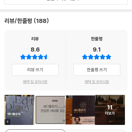
대의 해석학은 그 한계를 드러낸 지 이미 오래다. 오늘날 통섭, 융합을 부르
날아다니는 생각은 천재의 특징이기도 하지만 ‘또라이’의 특징이기도 하
짖는 이유는 이 낡은 해석학으로는 더 이상 새로운 세상을 꿈꿀 수 없기 때
다. 천재와 또라이는 종이 한 장 차이다. 천재는 날아다니는 생각을 잡아 처
문이다. 그런데 왜 통섭이나 융합이 아니고, 에디톨로지인가? 통섭이나 융
리뷰/한줄평
188
음으로 다시 돌아갈 수 있다. 그러나 또라이는 그렇지 못하다. 생각이 그냥
합은 너무 어깨에 힘이 들어갔다. 뭐 그럴듯해 보이기는 하는데, 자세히 들
계속 날아간다. 자신의 생각이 어디서 어떻게 왔는지 전혀 기억하지 못한
여다보면 도대체 무슨 이야기를 하는지 전혀 모르겠다. 구체적 적용도 무
다. 그저 마구 날아간다.
척 힘들다. 자연과학자와 인문학자가 그저 마주 보며 폼 잡고 앉아 있다고
리뷰
한줄평
통섭과 융합이 되는 게 아니다. 내가 말하고픈 에디톨로지는 인간의 구체
8.6
9.1
오늘날 컴퓨터를 사용할 수 있게 되면서 보통사람들도 천재처럼 생각할 수
적이며 주체적인 편집 행위에 관한 설명이다.”
있게 되었다. 신이 일부 천재들에게만 부여한 ‘날아다니는 생각’을 이제 보
통사람들도 할 수 있게 되었다는 말이다. 바로 ‘쥐’ 때문이다. 그건 컴퓨터
편집의 시대가 왔다. 에디톨로지 하라!
리뷰 쓰기
한줄평 쓰기
의 ‘마우스’다. 역사상 처음으로 인간은 생각을 날게 하는 도구를 갖게 된
“민주주의에는 자유롭고 건강한 언론이 중요하다. 뉴스를 모으고 편집하
것이다.
는 조직이 그 어느 때보다 중요하다. 나는 미국이 블로거들의 세상이 되는
혜택 및 유의사항
혜택 및 유의사항
것을 원치 않는다. 과거 어느 때보다도 ‘편집자’가 중요한 세상이 되었
컴퓨터 화면을 들여다보다가 관심 있는 곳을 클릭하면 생각은 바로 다른
다.”스티브 잡스의 말이다. 21세기 가장 창조적인 인물로 손꼽히는 그의 탁
곳으로 날아간다. 방금 전의 맥락과는 전혀 상관없는 곳이다. 이건 엄청난
월한 능력 역시 따지고 보면 ‘편집 능력’이다. 아는 것이 힘인 시대는 지났
혁명이다. 그런데 아무도 마우스 이야기를 하지 않는다. 클릭하면 날아가
11
다. ‘정보의 바다’에서 초딩 ‘지식인’들이 헤엄치는 세상이다. 정보의 홍수
는 것을 아주 당연하게 생각한다. 클릭했는데 다른 곳으로 바로 안 넘어가
더보기
속에서 양질의 정보를 선별하고, 그것을 바탕으로 새로운 지식을 생산해낼
고 버벅대면 이젠 아주 신경질까지 낸다.
줄 알아야 한다. 바로 ‘지식 편집’이다. 저자가 제시하는 에디톨로지(edit+
4
--- p. 52~54
ology)는 이렇듯 편집을 통해 새로움을 창조하는 방법론이다.