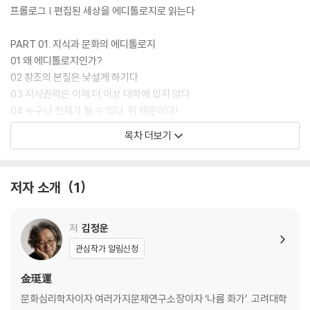
프롤로그 | 편집된 세상을 에디톨로지로 읽는다
PART 01. 지식과 문화의 에디톨로지
01 왜 에디톨로지인가?
02 창조의 본질은 낯설게 하기다
03 지식권력은 이제 더 이상 대학에 있지 않다
04 누구나 천재가 될 수 있다. 쥐 때문이다!
05 김용옥의 크로스 텍스트와 이어령의 하이퍼텍스트
목차 더보기
06 노트와 카드의 차이는 엄청나다
07 편집 가능성이 있어야 좋은 지식이다
08 예능 프로그램은 자막으로 완성된다
저자 소개
1
09 연기력이 형편 없는 배우도 영화에 출연할 수 있는 이유
10 클래식을 좋아한다면 절대 카라얀을 욕하면 안 된다
저
김정운
PART 02. 관점과 장소의 에디톨로지
관심작가 알림신청
01 관점의 발견과 서구 합리성의 신화
02 우리는 윈도(창문)로 세상을 개관적으로 볼 수 있다고 믿는다
金珽運
03 원근법은 통제 강박이다
문화심리학자이자 여러가지문제연구소장이자 ‘나름 화가’. 고려대학
04 권력은 선글라스를 쓴다!