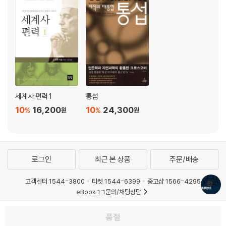
지식 경영이란 이와 같은 구체적 데이터 공유를 통해 가능해진다.
--- p. 369~370
세계사 편력 1
통섭
10
16,200
10
24,300
%
%
원
원
로그인
최근 본 상품
주문/배송
고객센터 1544-3800
티켓 1544-6399
중고샵 1566-4295
eBook 1:1문의/채팅상담
예스이십사(주) 사업자 정보
품절
이용약관
개인정보처리방침
청소년보호정책