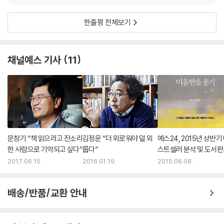
박명수와 유재석이 나누는, 불과 12초에 불과한 대화에 나오는 자막이다.
한줄평 전체보기
두 사람이 실제 나눈 대화는 이 자막의 절반에 불과하다. 두 사람의 행동에
대한 설명과 그림, 그리고 다양한 시각 효과가 실제 멘트보다 더 많다. 사람
들은 그 많은 자막의 정보를 화면과 동시에 처리하느라 정신없이 몰입한
채널예스 기사
11
다. 외국에서 살다가 오랜만에 들어온 사람들은 정신 산만하다며 어쩔 줄
몰라 한다.
그렇다면 두 사람의 대화 중 괄호 안에 들어가 있는 자막의 주인공은 도대
체 누구인가? 박명수나 유재석일 경우도 있지만, 꼭 두 사람이 아닌 경우
도 많다. 자막의 주체는 장면을 편집하는 PD일 수도 있고, 시청자일 수도
있다. 자막은 그 상황에 대한 부가적인 설명일 때도 있고, 의성어나 의태어
일 수도 있다. 요즘은 화려한 ‘CG’가 자막의 중요한 요소로 사용된다. 출연
문창기 “책 읽으라고 잔소리
김정운 “더 외로워야 덜 외
예스24, 2015년 상반기
자의 얼굴에 땀이나 눈물을 그려 넣기도 하고, 눈에서 레이저가 나오거나
한 사람으로 기억되고 싶다”
롭다”
스트셀러 분석 및 도서
머리 위로 비가 쏟아지기도 한다. 이같이 화려한 자막을 통해 시청자는 자
동향 발표
2017.06.15.
2016.01.19.
2015.06.08.
막이 없을 때와는 질적으로 다른 정서적 경험을 체험하게 된다.
무한도전이 그토록 오랫동안 시청자의 사랑을 받을 수 있는 것은 바로 이
배송/반품/교환 안내
자막의 힘에 있다. 자막은 PD의 영역이다. 물론 작가의 도움이 필요하긴
하지만, 영상의 편집과 맞물려 효과를 극대화할 수 있는 영역에 자막을 넣
는 것은 전적으로 PD의 책임이다.