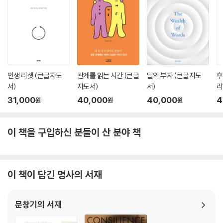
책, 잡지, 신문 등을 읽을 때 중요한 내용은 스마트폰으로 사진을 찍거나,
갤럭시 노트의 ‘스크랩’ 기능으로 잘라내 저장한다. (갤럭시 노트의 스크랩
기능은 정말 최고다!) 키워드나 연관된 개념들을 생각나는 대로 적어 넣는
다. 시간이 지날수록 계층적 분류가 세밀해진다. 아날로그적 데이터베이스
라면 나중에 감당 안 되는 순간이 온다.
그러나 디지털 세상에서는 다르다. 분류의 변신과 합체가 언제든 가능하
인생 리셋 (큰글자도
관계를 읽는 시간 (큰글
말의 부자 (큰글자도
후
다. 원고를 써야 할 때는 각 노트북과 노트북 안에 들어 있는 각 ‘노트’들이
서)
자도서)
서)
리
재편집된다. 검색으로 각 데이터들을 불러내 새로운 분류를 만든다. 네트
31,000
40,000
40,000
4
원
원
원
워크적 지식의 생성이다.
글 쓸 아이디어가 부족할 때면 이런저런 검색 놀이로 시간을 보낸다. 이렇
게 생성된 지식은 일부 살아남기도 하지만, 바로 지워버리는 경우도 많다.
이 책을 구입하신 분들이 산 분야 책
복사본으로 만든 것이니 지워도 된다. 내 에버노트에는 현재 수천 개의 노
트가 저장되어 있다. 이어령 선생과 대화하다 보니, 선생의 에버노트에는 1
만 4,000개의 노트가 저장되어 있단다. 팔십 노인의 데이터베이스다. 정
이 책이 담긴 명사의 서재
말 많이 부끄러웠다.
에버노트를 사용해 공동 작업을 하면 정말 효율적이다. 데이터 공유 기능
을 이용해 자료를 서로 공유하고, 아이디어를 교환하면 시간만 절약되는
문창기의 서재
게 아니다. 말 그대로 ‘집단 지성’이 어떻게 가능한가를 눈으로 보게 된다.