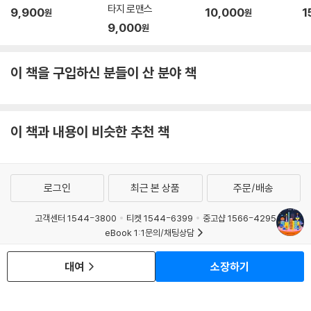
타지 로맨스
9,900
10,000
1
원
원
9,000
원
이 책을 구입하신 분들이 산 분야 책
이 책과 내용이 비슷한 추천 책
로그인
최근 본 상품
주문/배송
고객센터 1544-3800
티켓 1544-6399
중고샵 1566-4295
eBook 1:1문의/채팅상담
예스이십사(주) 사업자 정보
대여
소장하기
이용약관
개인정보처리방침
청소년보호정책
PC버전
회사소개
거래처관계자께
도서홍보
광고