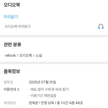
오디오북
미리듣기
오디오북 미리듣기
관련 분류
eBook
오디오북
소설
품목정보
발행일
2025년 07월 31일
이용안내
배송 없이 구매 후 바로 듣기
이용기간 제한없음
재생정보
완독본 | 민정 낭독 | 총 1시간 4분 46초