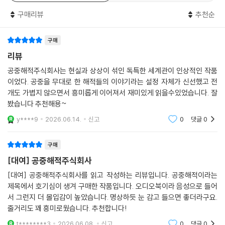
구매리뷰
추천순
구매
리뷰
공중해적주식회사는 현실과 상상이 섞인 독특한 세계관이 인상적인 작품
이었다. 공중을 무대로 한 해적들의 이야기라는 설정 자체가 신선했고 전
개도 가볍지 않으면서 흥미롭게 이어져서 재미있게 읽을수있었습니다. 잘
봤습니다 추천해용~
y****9
2026.06.14.
신고
0
댓글
0
구매
[대여] 공중해적주식회사
[대여] 공중해적주식회사를 읽고 작성하는 리뷰입니다. 공중해적이라는
제목에서 호기심이 생겨 구매한 작품입니다. 오디오북이라 음성으로 들어
서 그런지 더 몰입감이 높았습니다. 명상하듯 눈 감고 들으면 좋더라구요.
줄거리도 꽤 흥미로웠습니다. 추천합니다!
t********3
2026.06.08.
신고
0
댓글
0