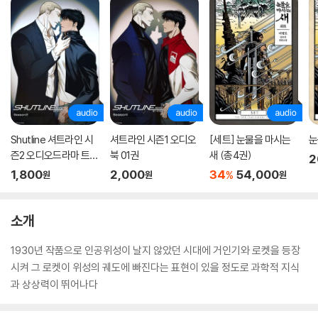
Shutline 셔트라인 시
셔트라인 시즌1 오디오
[세트] 눈물을 마시는
눈
즌2 오디오드라마 트랙
북 01권
새 (총4권)
2
01
1,800
2,000
34
54,000
%
원
원
원
소개
1930년 작품으로 인공위성이 날지 않았던 시대에 거인기와 로켓을 등장
시켜 그 로켓이 위성의 궤도에 빠진다는 표현이 있을 정도로 과학적 지식
과 상상력이 뛰어나다