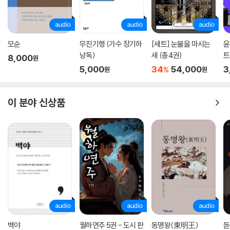
모순
무진기행 (가수 장기하
[세트] 눈물을 마시는
윤
낭독)
새 (총4권)
트
8,000
원
야
5,000
34
54,000
3
%
원
원
이 분야 신상품
백야
월하연주 5권 - 도시 판
동명왕(東明王)
듣