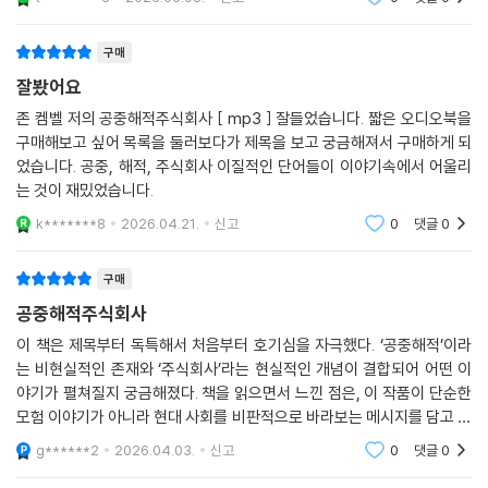
구매
잘봤어요
존 켐벨 저의 공중해적주식회사 [ mp3 ] 잘들었습니다. 짧은 오디오북을
구매해보고 싶어 목록을 둘러보다가 제목을 보고 궁금해져서 구매하게 되
었습니다. 공중, 해적, 주식회사 이질적인 단어들이 이야기속에서 어울리
는 것이 재밌었습니다.
k*******8
2026.04.21.
신고
0
댓글
0
구매
공중해적주식회사
이 책은 제목부터 독특해서 처음부터 호기심을 자극했다. ‘공중해적’이라
는 비현실적인 존재와 ‘주식회사’라는 현실적인 개념이 결합되어 어떤 이
야기가 펼쳐질지 궁금해졌다. 책을 읽으면서 느낀 점은, 이 작품이 단순한
모험 이야기가 아니라 현대 사회를 비판적으로 바라보는 메시지를 담고 있
다는 것이다.
g******2
2026.04.03.
신고
0
댓글
0