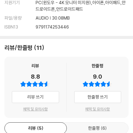
지원기기
PC(윈도우 - 4K 모니터 미지원),아이폰,아이패드,안
드로이드폰,안드로이드패드
파일/용량
AUDIO | 30.08MB
ISBN13
9791174253446
리뷰/한줄평
11
리뷰
한줄평
8.8
9.0
리뷰 쓰기
한줄평 쓰기
혜택 및 유의사항
혜택 및 유의사항
리뷰
5
한줄평
6