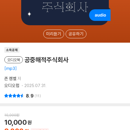
미리듣기
공유하기
소득공제
공중해적주식회사
오디오북
mp3
존 켐벨
저
오디오펍
2025.07.31.
8.9
11
10,000
원
10,000