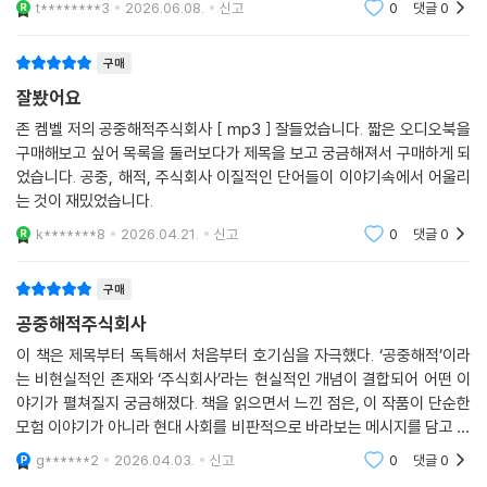
t********3
2026.06.08.
신고
0
댓글
0
구매
잘봤어요
존 켐벨 저의 공중해적주식회사 [ mp3 ] 잘들었습니다. 짧은 오디오북을
구매해보고 싶어 목록을 둘러보다가 제목을 보고 궁금해져서 구매하게 되
었습니다. 공중, 해적, 주식회사 이질적인 단어들이 이야기속에서 어울리
는 것이 재밌었습니다.
k*******8
2026.04.21.
신고
0
댓글
0
구매
공중해적주식회사
이 책은 제목부터 독특해서 처음부터 호기심을 자극했다. ‘공중해적’이라
는 비현실적인 존재와 ‘주식회사’라는 현실적인 개념이 결합되어 어떤 이
야기가 펼쳐질지 궁금해졌다. 책을 읽으면서 느낀 점은, 이 작품이 단순한
모험 이야기가 아니라 현대 사회를 비판적으로 바라보는 메시지를 담고 있
다는 것이다.
g******2
2026.04.03.
신고
0
댓글
0