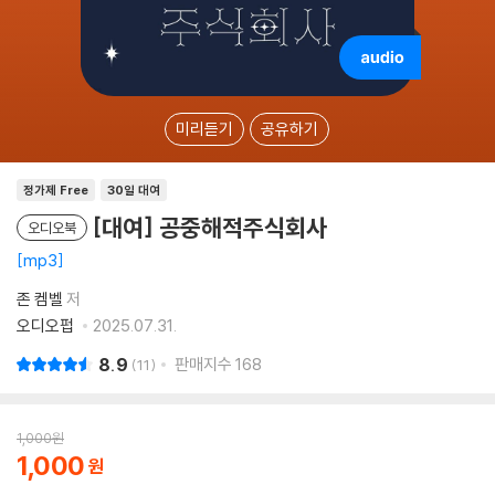
미리듣기
공유하기
정가제 Free
30일 대여
[대여] 공중해적주식회사
오디오북
mp3
존 켐벨
저
오디오펍
2025.07.31.
8.9
판매지수
168
11
1,000
원
1,000