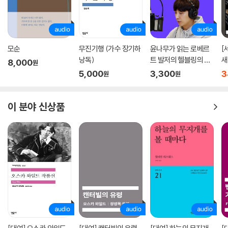
모순
무진기행 (가수 장기하
윤나무가 읽는 로베르
[
낭독)
트 발저의 헬블링의 이
새
8,000
원
야기
5,000
3,300
3
원
원
이 분야 신상품