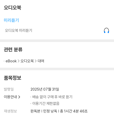
오디오북
미리듣기
오디오북 미리듣기
관련 분류
eBook
오디오북
대여
품목정보
발행일
2025년 07월 31일
이용안내
배송 없이 구매 후 바로 듣기
이용기간 제한없음
재생정보
완독본 | 민정 낭독 | 총 1시간 4분 46초