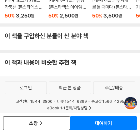
[대여] 오스카 와일드
[대여] 캔터빌의 유령
[대여] 하늘의 무지개
[
작품선 (몬스타엑스 아
(몬스타엑스 아이엠 낭
를 볼 때마다 (몬스타엑
기
이엠 낭독)
독)
스 낭독)
윤
50
3,250
50
2,500
50
3,500
5
%
%
%
원
원
원
이 책을 구입하신 분들이 산 분야 책
이 책과 내용이 비슷한 추천 책
로그인
최근 본 상품
주문/배송
고객센터 1544-3800
티켓 1544-6399
중고샵 1566-4295
eBook 1:1문의/채팅상담
예스이십사(주) 사업자 정보
소장
대여하기
이용약관
개인정보처리방침
청소년보호정책
PC버전
회사소개
거래처관계자께
도서홍보
광고