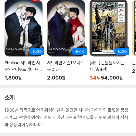
Shutline 셔트라인 시
셔트라인 시즌1 오디오
[세트] 눈물을 마시는
눈
즌2 오디오드라마 트랙
북 01권
새 (총4권)
2
01
1,800
2,000
34
54,000
%
원
원
원
소개
1930년 작품으로 인공위성이 날지 않았던 시대에 거인기와 로켓을 등장
시켜 그 로켓이 위성의 궤도에 빠진다는 표현이 있을 정도로 과학적 지식
과 상상력이 뛰어나다