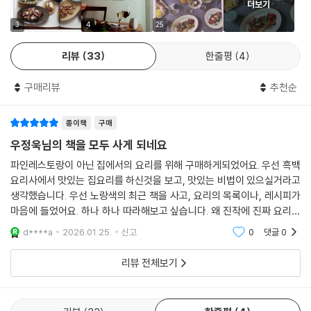
더보기
3
4
25
외국 손님 초대
전복 미역 죽, 생선전, 들깨 겨자 소스 쇠고기 묵은지 냉채, 불갈비, 아이스
리뷰
33
한줄평
4
크림을 얹은 호떡
Table Styling Idea
구매리뷰
추천순
02 특별한 날 감동을 더하는 즐거운 식탁
종이책
구매
우정욱님의 책을 모두 사게 되네요
Menu Composition
파인레스토랑이 아닌 집에서의 요리를 위해 구매하게되었어요. 우선 흑백
요리사에서 맛있는 집요리를 하신것을 보고, 맛있는 비법이 있으실거라고
설날 아침상
생각했습니다. 우선 노랑색의 최근 책을 사고, 요리의 목록이나, 레시피가
만둣국, 육전 & 연근 새우전, 물미역 조갯살 냉채, 과일 잣 샐러드
마음에 들었어요. 하나 하나 따라해보고 싶습니다. 왜 진작에 진짜 요리책
Table Styling Idea
을 못만나고, 가짜 요리책과 너무 얕은 지식이 있거나 아예 없는 책만 사모
d****a
2026.01.25.
신고
0
댓글
0
았는지... 감사
포트럭 파티
리뷰 전체보기
장어 지라시 덮밥, 중국식 당면 생채, 매콤 닭강정, 찹쌀 케이크
Table Styling Idea