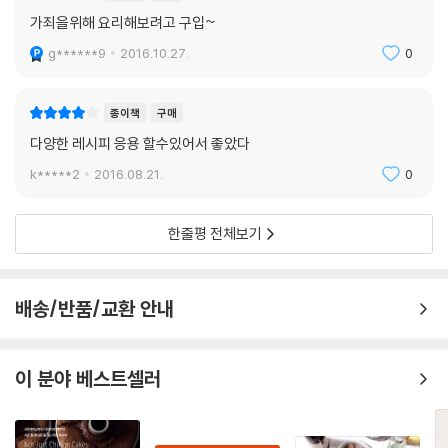
크리스마스 디너
가죄을위해 요리해보려고 구입~
굴라시, 껍질콩 토마토 샐러드, 라클렛
g******9
2016.10.27.
0
Table Styling Idea
와인 테이블
종이책
구매
광어 카르파치오, 클래식 감자 그라탱, 건 자두를 넣은 돼지 안심 스테이
다양한 레시피 응용 할수있어서 좋았다
크, 곶감 치즈 말이
k*****2
2016.08.21.
0
Table Styling Idea
티 테이블
한줄평 전체보기
밀크티 & 핫 초콜릿, 천도복숭아 처트니를 올린 아이스크림, 쑥 퐁당 케이
크
Table Styling Idea
배송/반품/교환 안내
마음을 전하는 음식 선물
『우정욱의 맑은 날, 정갈한 요리』 그 후, 컨설팅 이야기
이 분야 베스트셀러