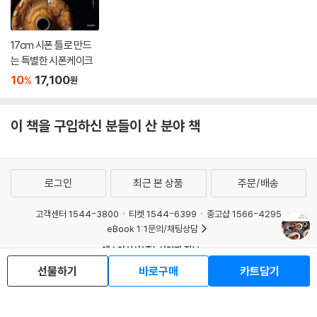
17cm 시폰 틀로 만드
는 특별한 시폰케이크
10
17,100
%
원
이 책을 구입하신 분들이 산 분야 책
로그인
최근 본 상품
주문/배송
고객센터 1544-3800
티켓 1544-6399
중고샵 1566-4295
eBook 1:1문의/채팅상담
예스이십사(주) 사업자 정보
선물하기
바로구매
카트담기
이용약관
개인정보처리방침
청소년보호정책
PC버전
회사소개
거래처관계자께
도서홍보
광고