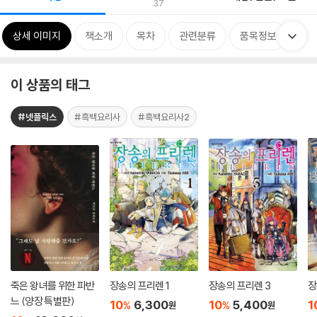
37
상세 이미지
책소개
목차
관련분류
품목정보
책 
이 상품의 태그
#넷플릭스
#흑백요리사
#흑백요리사2
죽은 왕녀를 위한 파반
장송의 프리렌 1
장송의 프리렌 3
장
느 (양장 특별판)
10
6,300
10
5,400
1
%
%
원
원