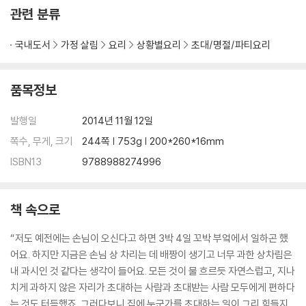
관련 분류
부모님 생신
성게 미역국, 더덕 흑임자 드레싱 닭고기 샐러드, 전복 새우 아스파라거스
국내도서
가정 살림
요리
상황별요리
초대/명절/파티요리
볶음, 티라미수
Table Styling Idea
품목정보
남편 생일
클램 차우더, 니수아즈 연어 샐러드, 일본식 스테이크, 홍시 아이스크림
발행일
2014년 11월 12일
Table Styling Idea
쪽수, 무게, 크기
244쪽 | 753g | 200*260*16mm
ISBN13
9788988274996
결혼기념일
아스파라거스 수프, 바질 페스토 시트러스 카프레제, 복분자소스 스테이
크
책 속으로
Table Styling Idea
“저도 예전에는 손님이 오신다고 하면 3박 4일 꼬박 부엌에서 일하곤 했
가족 주말 브런치
어요. 하지만 지금은 손님 상 차리는 데 배짱이 생기고 너무 과한 상차림은
그래놀라 요구르트, 커리 치킨 샐러드, 프렌치토스트, 에너지 주스
내 과시인 것 같다는 생각이 들어요. 모든 것이 물 흐르듯 자연스럽고, 지나
Table Styling Idea
치게 과하지 않은 자리가 초대하는 사람과 초대받는 사람 모두에게 편하다
는 것도 터득했죠. 그러다보니 집에 누군가를 초대하는 일이 그리 힘들지