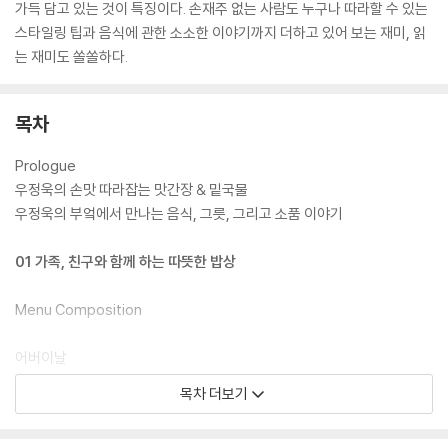
가득 담고 있는 것이 특징이다. 손재주 없는 사람도 누구나 따라할 수 있는
스타일링 팁과 음식에 관한 소소한 이야기까지 더하고 있어 보는 재미, 읽
는 재미도 쏠쏠하다.
목차
Prologue
우정욱의 손맛 따라잡는 맛간장 & 밑국물
우정욱의 부엌에서 만나는 음식, 그릇, 그리고 소품 이야기
01 가족, 친구와 함께 하는 따뜻한 밥상
Menu Composition
어버이날
망고 드레싱 키조개 샐러드, 쇠고기 수육과 배추 무침, 해물 깡장, 더덕 구
목차 더보기
이
라임 시럽 과일 칵테일