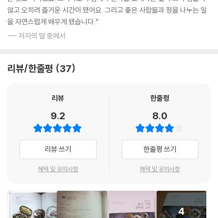
가벼운 점심 식탁
않고 오히려 즐거운 시간이 됐어요. 그리고 좋은 사람들과 정을 나누는 일
해물 크로켓, 닭고기 메밀 비빔면, 단호박 푸딩
을 자연스럽게 배우게 됐습니다.”
Table Styling Idea
--- 저자의 말 중에서
저녁 모임 테이블
해물 영양 냉채, 돼지고기 묵은지 보쌈, 사천식 가지 찜, 마늘 볶음밥
리뷰/한줄평
37
Table Styling Idea
리뷰
한줄평
친구 점심 초대
굴 튀김 버섯 볶음, 낙지 불고기 떡볶이, 우엉 해물 어묵탕, 미소 채소 무침
9.2
8.0
Table Styling Idea
친목 도모 모임
리뷰 쓰기
한줄평 쓰기
구운 버섯 채소 샐러드, 참치 샌드위치, 호박 냉수프
혜택 및 유의사항
혜택 및 유의사항
Table Styling Idea
한여름 보양 식탁
수삼 마 귤 샐러드, 민어 매운탕, 해물 김치 감자전, 오미자 에이드
4
Table Styling Idea