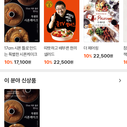
17cm 시폰 틀로 만드
따뜻하고 배부른 한끼
더 페어링
참
는 특별한 시폰케이크
샐러드
책
10
22,500
%
원
10
17,100
10
22,500
1
%
%
원
원
이 분야 신상품