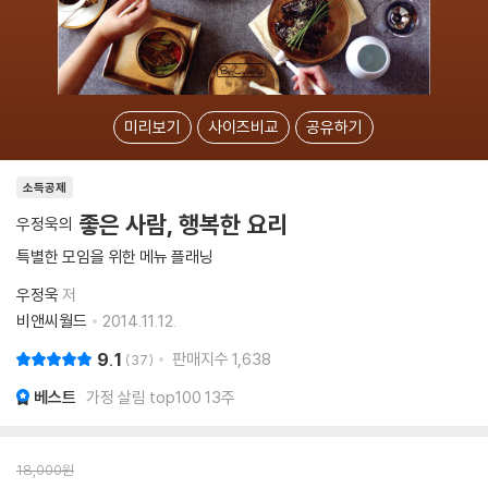
미리보기
사이즈비교
공유하기
소득공제
좋은 사람, 행복한 요리
우정욱의
특별한 모임을 위한 메뉴 플래닝
우정욱
저
비앤씨월드
2014.11.12.
9.1
판매지수
1,638
37
베스트
가정 살림 top100 13주
18,000
원