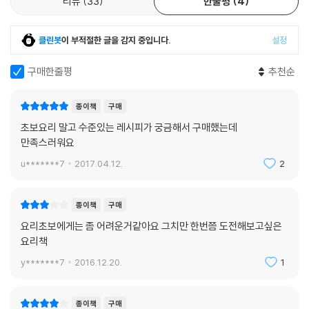
리뷰
33
한줄평
4
집들이 메뉴
리코타 치즈 무화과 샐러드, 문어 감자 샐러드, 고추 소스를 곁들인 새우 구
이
클린봇
이 부적절한 글을 감지 중입니다.
설정
유부초밥과 꼬마김밥, 돼지갈비 튀김, 브라우니
Table Styling Idea
구매한줄평
추천순
병문안 특별식
종이책
구매
북어 두부 죽, 홍콩식 해물 수프, 오이 백김치, 전복 술찜
초보요리 말고 수준있는 레시피가 궁금해서 구매했는데
Table Styling Idea
만족스러워요
u*******7
2017.04.12.
2
저칼로리 영양식
렌틸콩 수프, 동치미 곤약국수 말이, 월남쌈
Table Styling Idea
종이책
구매
요리초보에게는 좀 어려운거같아요 그치만 한번쯤 도전해보고싶은
도시락
요리책
차조 영양밥, 무말랭이 오징어채 무침 & 게살 달걀찜, 깨소스 우엉 샐러드,
y*******7
2016.12.20.
1
홍메기살 데리야키
Table Styling Idea
종이책
구매