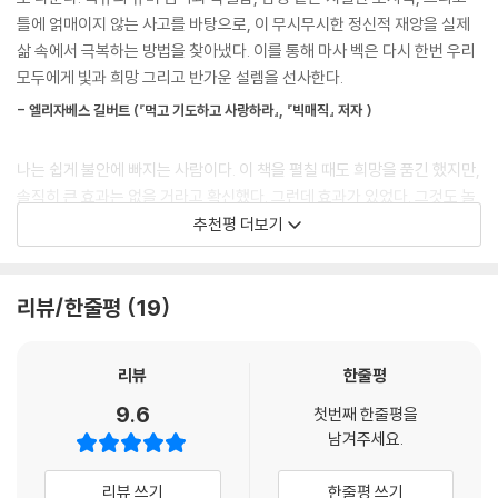
자신의 불안에서 한 걸음 물러나 좌뇌와 우뇌를 모두 활용해 생각과 인식
으로 하버드대 신경해부학자 질 볼트 테일러는 뇌졸중으로 좌반구 기능을
틀에 얽매이지 않는 사고를 바탕으로, 이 무시무시한 정신적 재앙을 실제
을 조율하기 시작하면, 우리는 내가 ‘창의성의 소용돌이(creativity spira
잃은 뒤, 불안과 두려움이 사라지고 우반구가 만들어내는 고요한 행복을
삶 속에서 극복하는 방법을 찾아냈다. 이를 통해 마사 벡은 다시 한번 우리
l)’라고 부르는 상태를 만나게 된다. 흥미롭게도, 우반구 역시 좌반구처럼
경험했다. 이후 ‘하버드의 사다리 오르기’라는 경력을 내려놓고, 숲속 호숫
모두에게 빛과 희망 그리고 반가운 설렘을 선사한다.
고유한 피드백 체계를 갖춘 소용돌이를 만들어내는데, 그 구조가 뇌 안쪽
가에서 과학을 연구하고 예술을 창작하는 삶을 선택했다. 이 같은 변화는
의 아몬드 모양 편도체에서 시작해 가장 바깥층까지 이어진다는 점에서,
- 엘리자베스 길버트 (『먹고 기도하고 사랑하라』, 『빅매직』 저자 )
우리가 불안을 새로운 방식으로 다룰 때, 삶이 얼마나 달라질 수 있는지를
불안의 소용돌이와 거의 거울처럼 대칭을 이룬다. 단지, 그 영향은 정반대
잘 보여준다. 그 밖에도 행복과 평온을 담당하는 뇌 영역이 발달한 티베트
다. 좌뇌에서 소용돌이가 일어나면 공포심이 불꽃처럼 피어올라 어떻게든
나는 쉽게 불안에 빠지는 사람이다. 이 책을 펼칠 때도 희망을 품긴 했지만,
승려들, 사소한 불안에 사로잡혀 관계와 일상을 잃을 뻔했던 사람들의 이
상황을 통제하고픈 마음이 든다. 반면, 우뇌에서 소용돌이가 일어나면 ‘호
솔직히 큰 효과는 없을 거라고 확신했다. 그런데 효과가 있었다. 그것도 놀
야기는 불안을 잠재우고 전환하는 과정이 어떻게 새로운 삶의 문을 여는지
기심’이 불꽃처럼 일어 무언가를 ‘창조하고픈’ 마음이 든다.
라운 효과가 있었다. 책 곳곳에 담긴 주옥같은 지침들 덕분에 조금이나마
추천평 더보기
생생하게 전한다.
--- p.65
내 삶을 되찾았다. “고맙고 또 고맙습니다, 마사 벡. 당신이 또 해냈군요!”
『불안을 멈추는 기술』은 개인의 불안을 다루는 법을 넘어, 타인의 인정에
- 글레넌 도일 (『언테임드』 저자)
여러분도 아주아주 천천히, 자신 안에서 가장 강렬한 불안을 터뜨리는 신
리뷰/한줄평
19
매달리지 않고 사회적 불안 속에서도 자신을 지키는 힘을 길러준다. 작은
경 체계의 일부와 연결될 차례다. 이 방법은, 여러분을 원치 않는 방어의 폭
호기심에서 시작해 평온과 기쁨, 참된 의미로 이어지는 길을 제시하며, 지
마사 벡은 다층적인 접근법을 직접 연습해 볼 수 있는 활동들을 제안한다.
포로 몰고 가는 트라우마의 촉발 요인을 신경 체계가 스스로 해제하고 벗
금 당장 시작할 수 있는 단순하면서도 강력한 방법으로 독자 스스로 변화
이 방법들은 그녀가 자신의 내면뿐 아니라 외부 세계와의 관계를 바꾸는
리뷰
한줄평
어날 수 있도록 돕는다. 이제부터 소개할 지침을 따라가는 동안에는 절대
를 만들어가도록 이끈다. 불안을 대하는 태도가 달라지는 순간, 우리 삶의
데 결정적인 역할을 했다. 더 용감하고, 단단히 연결된 삶으로 나아가는 길
로 서두르지 말자. 불안 촉발 요인을 해제하려면 여러 번의 반복이 필요할
9.6
방향도 완전히 달라질 수 있다.
첫번째 한줄평을
을 보여준 마사 벡에게 깊은 감사를 전한다.
수도 있다. 그래도 괜찮다. 이 훈련에서 진정한 성공의 열쇠는 속도가 아니
남겨주세요.
- 리처드 슈워츠 (내면가족체계연구소(IFS · Internal Family Systems Insti
라 ‘지속’이다. 겁먹은 동물을 훈련시킬 때도, 천천히 나아가는 것이 가장
“불안을 이해하고 다루는 순간, 가장 나다운 삶이 시작된다.”
tute)의 설립자 겸 『내가 기다리던 사람은 바로 나(You Are the One You’ve
빠른 길이 된다. 그러니 분명하게 약속할 수 있다. 지금 기울이는 이 노력
리뷰 쓰기
한줄평 쓰기
· 불안을 넘어서, 새로운 삶을 창조하는 3단계 기술