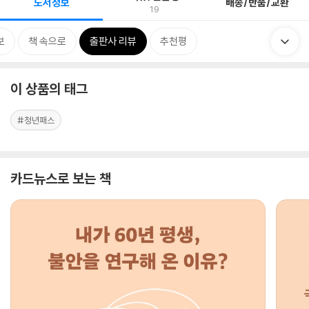
도서정보
배송/반품/교환
19
보
책 속으로
출판사 리뷰
추천평
이 상품의 태그
#청년패스
카드뉴스로 보는 책