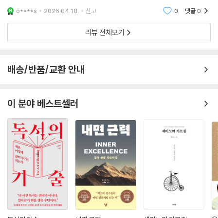
- 수전 케이시 (『디 언더월드(The Underworld)』 저자)
2부에서는 불안의 굴레를 벗어나 호기심과 창의성을 회복하는 ‘창의적 자
하는가"에 집중한다는 점입니다. 저자는 불안을 우리 뇌 속의 '편도체'가 비
--- p.179
o****s
2026.04.18.
신고
0
댓글
0
아 활성화’를 제안한다. 음악·미술 같은 예술뿐 아니라, 일상의 문제 해결에
상 상황
도 창의적 시선을 적용한다. 낮고 차분한 목소리로 말하거나 노래하고, 내
이 획기적인 책은 불안과 우리 안에 아직 드러나지 않은 타고난 창의성, 그
리뷰 전체보기
창의성의 소용돌이는 ‘지금 이 순간’에 집중하게 만든다. 덕분에 우리는 현
안의 불안한 존재에게 친절하게 말을 건네는 훈련 등 단순하면서도 효과적
리고 내면 깊숙이 우리를 부르는 삶의 목적 사이의 깊은 연결을 이해하는
재의 상황을 더 정확히 판단하고, 유용한 행동에 나서거나 편안한 안전감
인 요령들이 소개된다. 좋아하는 감각을 떠올려 새로운 시나리오를 상상하
큰 통찰을 준다. 정신적·정서적·영적 건강을 바라는 이들을 위한 필독서다.
을 느낄 수 있다. 또한 다양한 관점을 배우고, 나 자신을 다른 사람들에게
고, ‘은은한 불빛’이라 불리는 긍정적 감각을 모아 삶을 채우며, 예상치 못
- 섀넌 카이저 (『그냥 이대로 나를 사랑해』 저자)
표현하고 싶어지게 만든다. 이것이 곧 ‘행동하는 사랑’이다. 안전과 공감에
배송/반품/교환 안내
한 상황에도 유연하게 대응하는 힘을 기른다.
든든히 뿌리내렸다는 느낌이 들면, 우리의 뇌는 자연스럽게 이렇게 묻는
마사 벡은 훈계하거나 얕보는 투로 말하는 법이 없으며, 공포와 파멸을 부
다. “나는 무엇을 배울 수 있을까?” 이 질문이야말로 우리를 더욱 창의적
3부에서는 몰입을 통해 불안을 잊고 창조와 하나 되는 경험, 곧 ‘창조적으
이 분야 베스트셀러
추기지도 않는다. 대신 신경 체계의 다양한 부분을 활용해, 우리 안의 호기
이고 지적인 존재로 이끄는 출발점이다.
로 살아가기’로 나아가 우리 삶의 잠재력을 일깨운다. 단순한 무아지경이
심과 창의성을 일깨우고 불안을 넘어설 수 있도록 이끈다.
--- p.196~197
아니라, 오감을 열고 순간에 깊이 몰입해 불안한 자기 자신마저 잊는 훈련
- 엘리자베스 레서 (오메가연구소(Omega Institute)의 공동설립자 겸 『부서져
이다. 이때 ‘친절한 내면 대화’를 반복하면 두려움이 서서히 녹아내리고, 우
불안이 아닌 창의성을 토대로 삶을 일구기로 마음먹었다면, 사랑하는 일에
야 일어서는 인생이다』 저자 )
리 안의 참나(Self)가 드러난다. 그 과정에서 문제 해결력과 삶의 주도권
모든 시간을 쏟으며 삶을 온전한 퀼트로 바꾸는 데 집중하다 보면, 어느새
을 되찾으며, 불안을 성장의 발판으로 삼을 수 있다.
기존의 모든 한계를 밀어붙이는 자신을 발견하게 된다. 창의성의 소용돌이
에 올라타면 대부분 사람들이 도달하고자 하는 지점까지 쉽게 이를 수 있
불안의 반대편에는 완전히 새로운 삶의 방식이 있다. 그곳에서 우리는 마
다. 하지만 여러분은 그보다 더 멀리 가고 싶어질 것이다. 여러 문화권에 존
음을 고요히 가라앉히고, 잃어버렸던 영감을 되찾으며, 세상과 더 깊이 연
재하는 고전적인 영웅담에서는 이런 순간에 마법을 부릴 줄 아는 조력자가
결된다. 『불안을 멈추는 기술』은 불안이 쉽게 전염되는 시대에 자신을 지
나타난다. 여러분 뇌 속에서는, 바로 이때 우반구의 가장 깊은 천재성이 깨
키고 관계를 건강하게 유지하는 법을 알려주며, 평온과 기쁨, 인생의 참된