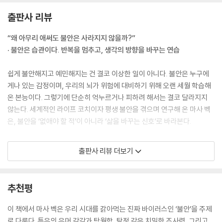
인과 관계 맺을 자유, 무력한 방랑자가 아닌 힘 있는 항해자이자 길을 여는
출판사 리뷰
사람으로서 사회의 갖가지 압박을 감당할 자유가 생긴다. 또한 두려움으로
가득한 미래가 아니라, 나에게 유익한 기적이 펼쳐지는 미래를 향해 나아
“왜 아무리 애써도 불안은 사라지지 않을까?”
갈 자유도 얻을 수 있다. 이 모든 자유는 여러분이 태어날 때부터 내면에 지
· 불안은 습관이다. 반복을 멈추고, 생각의 방향을 바꾸는 연습
니고 있었던 타고난 권리다. 불안을 넘어서는 순간, 여러분은 이 사실을 분
명히 알게 될 것이다.
쉽게 불안해지고 예민해지는 건 결코 이상한 일이 아니다. 불안은 누구에
--- p.22
게나 있는 감정이며, 우리의 뇌가 위험에 대비하기 위해 오랜 세월 학습해
온 본능이다. 그렇기에 단순히 억누르거나 피하려 해서는 결코 달라지지
부정성 편향과 거울의 집은 우리가 진실을 인식하는 방식 자체에 영향을
않는다. 세계적인 라이프 코치이자 평생 불안을 겪으며 연구해 온 마사 벡
끼친다. 그래서 불안에 사로잡힌 상태에서는, 내 생각의 오류나 모순을 까
은, 불안을 ‘없애야 할 적’이 아니라 ‘삶을 바꾸는 신호’로 바라본다.
맣게 놓칠 수 있다. 그렇다면, 이 함정에서 벗어나는 방법은 무엇일까? 해
답은 감정에 있다. 고통스러운 감각을 포착하면 된다. 불안의 소용돌이 속
그녀는 최신 뇌과학과 심리학 이론, 수많은 현장 코칭 경험을 바탕으로 불
출판사 리뷰 더보기
에서 세상을 바라볼 때 끔찍한 감정이 밀려온다면, 그 감정을 하나의 신호
안이 뇌 속 자동 반응으로 굳어지는 과정을 설명하고, 그 흐름을 멈추고 새
로 삼을 수 있다. ‘이봐! 넌 지금 너만의 부정성 편향에 휘둘리고 있다고! 거
로운 패턴을 학습하는 방법을 제시한다. 핵심은 불안이라는 생명체를 먼저
울의 집에서 길을 잃은 거야!’ 이 사실을 깨닫고 나면 우리는 더 나은 사고
가라앉히고, 호기심과 창의성을 깨워 불안을 위협이 아닌 기회의 장으로
추천평
의 방향으로 첫발을 내디딜 수 있다.
전환하며, 몰입과 연결을 통해 삶의 방향을 스스로 설계하는 것이다.
--- p.57
이 책에서 마사 벡은 우리 시대를 갉아먹는 진짜 바이러스인 ‘불안’을 주제
책 속에는 불안을 다른 에너지로 바꾼 다양한 사례들이 등장한다. 대표적
로 다룬다. 특유의 유머 감각과 탁월함, 탐정 같은 치밀한 조사력, 그리고