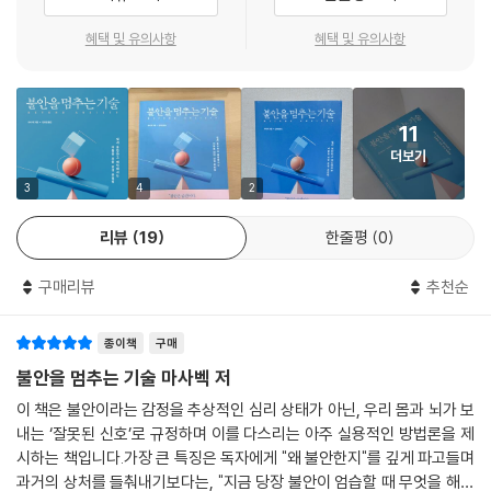
Been Waiting For)』 저자)
은, 충분히 그만한 가치가 있다.
--- p.126
혜택 및 유의사항
혜택 및 유의사항
불안을 멈추는 건 끝이 아니라 새로운 출발이다. 중요한 것은 그 불안을 어
마사 벡은 과학적 지식과 공감, 유머를 절묘하게 엮는 특유의 재능으로 우
떻게 다루고, 어떤 삶으로 바꿔낼 수 있느냐는 점이다. 『불안을 멈추는 기
IFS 치료의 목적은 전문가가 나서서 환자를 ‘고치는’ 데 있지 않다. 치료사
리가 알고 있는 불안에 관한 모든 통념을 뒤집고, 이를 극복하는 길을 제시
술』은 불안을 억누르는 데 그치지 않고, 그 에너지를 자기답게 살아가는 힘
는 다만 환자가 자신의 핵심 자아인 ‘참나’와 연결되도록 돕고, 그 ‘참나’가
한다. 정말 이 책을 사랑하지 않을 수 없다!
으로 바꾸는 법을 알려준다. 일상에서 바로 적용할 수 있는 작은 연습부터
11
가장 깊은 수준에서, 근본적인 회복을 이끌도록 하는 것이 진정한 목표다.
시작해 누구나 따라할 수 있는 구체적인 방법까지 담겨 있다. 저자 마사 벡
- 마시 시모프 (『이유 없이 행복하라』 저자)
더보기
여러분 역시 언제든지 여러분만의 ‘참나’를 만날 수 있다. 그리고 그 ‘참
은 불안이 단순한 감정 조절의 문제가 아니라 삶 전반의 주도성과 연결된
3
4
2
나’는 여러분의 불안을 가라앉히고 즐겁고 평화로운 삶을 누리게 할 방법
다고 강조하며, 꾸준한 훈련을 통해 불안에 휘둘리지 않고 오히려 활용할
마사 벡은 우리가 느끼는 부정적인 감정에 대해 꼭 알아야 할 중요한 교훈
을 지구상의 다른 어떤 누구보다도 잘 알고 있다.
수 있다고 말한다. 이 책은 이를 위한 3단계 전략을 제시하며 총 3부로 구
리뷰
19
한줄평
0
을 전한다. 그 감정들을 없애는 것이 아니라, 이해하고 배우며 그 안에서 성
--- p.174
성되어 있다.
장하는 것이 진짜 목표라는 것이다. 바로 그 변화가 여러분의 삶을 변화시
구매리뷰
추천순
킬 수 있다.
참나의 지침 아래 내면의 조화로 나아가는 이 변화는, 우리가 세상 속에서
1부에서는 불안을 일으키는 뇌와 신경계의 원리를 설명하고, ‘불안 가라앉
- 아서 C. 브룩스 (하버드대학교 케네디 스쿨 교수 겸 『우리가 결정한 행복』 저자)
‘문제’가 아니라 ‘해법’의 일부로 살아가는 길이 된다. 점점 더 불안하고 양
히기’를 통해 몸과 마음이 고요함을 되찾는 법을 다룬다. 숨을 크게 내쉬어
종이책
구매
극화되는 사회에서 참나 에너지는, 긴 가뭄 끝에 마주한 맑은 샘물처럼 우
심장 박동을 진정시키고, 초점을 풀어 빈 공간을 응시하며 잠시 침묵해 보
불안을 멈추는 기술 마사벡 저
리 안에서 솟아난다. 본질적으로 창의적인 이 에너지는 우리가 마주하는
『불안을 멈추는 기술』은 지금 우리 시대에 꼭 읽어야 할, 가장 시의적절한
고, 몸을 떨거나 움직여 불안을 배출하는 식이다. 불안을 억누르지 않고 있
문제들에 새로운 해법을 제시해 준다. 한 개인으로서 충만한 삶을 살고, 인
책이다. 모든 것이 지나치게 강렬한 이 시대에, 단순한 생존을 넘어 번성하
이 책은 불안이라는 감정을 추상적인 심리 상태가 아닌, 우리 몸과 뇌가 보
는 그대로 받아들이는 연습을 통해, 놀란 동물이 호흡을 가다듬듯 우리 안
류라는 종으로서 살아남기 위해서는 먼저 자신의 불안한 자아들을 달래야
내는 ‘잘못된 신호’로 규정하며 이를 다스리는 아주 실용적인 방법론을 제
기를 희망하는 모든 사람에게 꼭 필요한 지식과 기발한 도구들이 책 곳곳
의 불안도 차츰 안정된다.
시하는 책입니다.가장 큰 특징은 독자에게 "왜 불안한지"를 깊게 파고들며
한다. 동시에 불안을 넘어서는 영역으로 계속 나아가야 한다. 호기심과 연
에 빼곡히 담겨 있다.
과거의 상처를 들춰내기보다는, "지금 당장 불안이 엄습할 때 무엇을 해야
민을 품고, 인간 고유의 창의성을 펼쳐야 한다.