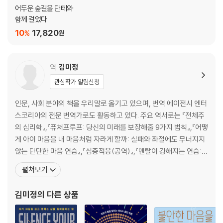
어두운 숲길을 단테와
함께 걸었다
10
17,820
%
원
역
김미정
관심작가 알림신청
인문, 사회 분야의 책을 우리말로 옮기고 있으며, 번역 에이전시 엔터
스코리아의 전문 번역가로도 활동하고 있다. 주요 역서로는 『전체주
의 심리학』,『퓨처프루프: 당신의 미래를 보장해줄 9가지 법칙』,『어떻
게 아이 마음을 내 마음처럼 자라게 할까: 실패와 좌절에도 무너지지
않는 단단한 마음 연습』,『심층적응(공역)』,『멘탈이 강해지는 연습:
어떤 상황에 부딪혀도 주저앉지 않는 독한 멘탈 키우기 프로젝트』,
펼쳐보기
『오십, 어떻게 살아야 할까: 삶의 길목 위에서 찾은 해답』,『성공한 사
람들의 기상 후 1시간』,『최소 노력의 법칙: 더 쉽고, 더 빠르게 성공을
김미정
의 다른 상품
이끄는 힘』,『감정 회복력』,『이기