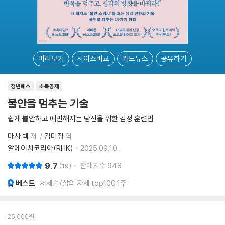
미리보기
사이즈비교
카드뉴스
공유하기
청년패스
소득공제
불안을 멈추는 기술
쉽게 불안하고 예민해지는 당신을 위한 감정 훈련법
마사 벡
저
김미정
역
알에이치코리아(RHK)
2025.09.10.
9.7
판매지수
948
19
베스트
처세술/삶의 자세 top100 1주
25,000
원