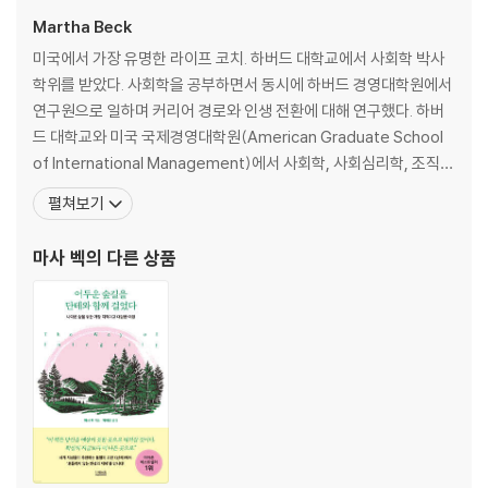
PART 3. 창조적으로 살아가기
Martha Beck
: 창의적 삶의 실천, 역할 전환, 공동체와 지구적 시선까지
미국에서 가장 유명한 라이프 코치. 하버드 대학교에서 사회학 박사
학위를 받았다. 사회학을 공부하면서 동시에 하버드 경영대학원에서
9. 정해진 역할을 넘어, 진짜 나를 찾는 여정
연구원으로 일하며 커리어 경로와 인생 전환에 대해 연구했다. 하버
10. 함께 만드는 창의성의 생태계
드 대학교와 미국 국제경영대학원(American Graduate School
11. 무지의 마음에 머물기
of International Management)에서 사회학, 사회심리학, 조직
12. 지금 여기서 시작하는 나와 지구의 전환
행동 및 경영 관리를 가르쳤으며 지금은 개인과 집단이 한 차원 높은
펼쳐보기
수준의 성공을 성취하도록 하는 코칭과 강연 활동을 하고 있다. 아홉
권의 논픽션과 한 권의 소설을 썼다. 그를 찾는 내담자들은 대개 설명
마사 벡
의 다른 상품
할 수 없는 불안과 혼