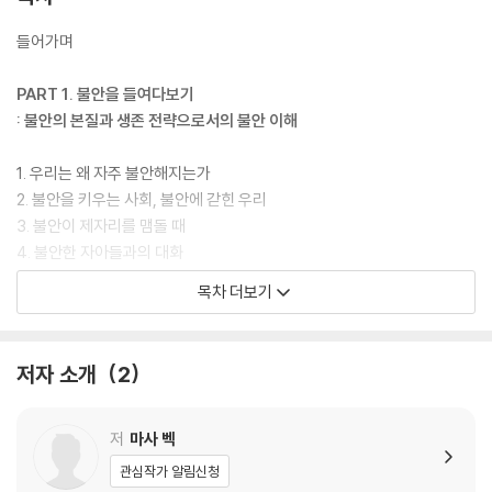
들어가며
PART 1. 불안을 들여다보기
: 불안의 본질과 생존 전략으로서의 불안 이해
1. 우리는 왜 자주 불안해지는가
2. 불안을 키우는 사회, 불안에 갇힌 우리
3. 불안이 제자리를 맴돌 때
4. 불안한 자아들과의 대화
목차 더보기
PART 2. 창의적인 태도 기르기
: 창의성의 회복, 삶을 새롭게 바라보는 감각
저자 소개
2
5. 내 안의 창의성을 깨우는 방법
6. 호기심: 비밀의 문을 여는 열쇠
7. 삶을 새롭게 짜맞추는 기술, 온전한 퀼트처럼
저
마사 벡
8. 숙달: 내 안의 마법사를 움직이는 힘
관심작가 알림신청