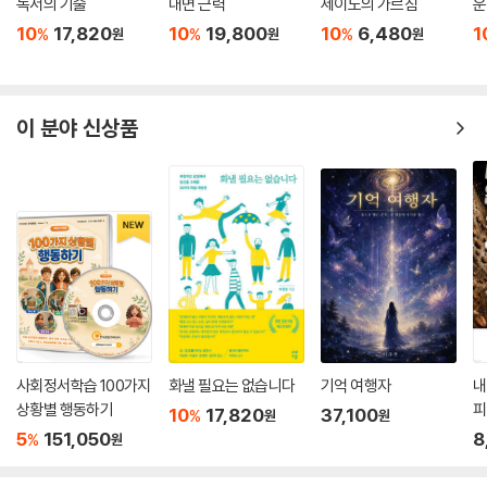
어난다.
독서의 기술
내면 근력
세이노의 가르침
운
의미를 회복하도록 돕는다. 무엇보다 지금, 불안에 흔들리는 이들에게 꼭
--- p.290
10
17,820
10
19,800
10
6,480
1
%
%
%
원
원
원
필요한 나침반이 되어줄 것이다. 이제는 불안을 외면하지 말고, 그것을 새
로운 힘으로 바꾸는 훈련을 시작할 때다.
내면의 불안 생명체를 가라앉히는 것은 손 씻기와 같다. 방법을 익히고 나
면 오래 걸리지 않고, 하루에도 몇 번씩 반복해야 하며, 우리 사회에서 맹위
이 책은 그 방법들을 매우 친절하고도 확실하게 알려준다. 제시된 방식들
이 분야 신상품
를 떨치는 불안의 팬데믹에 감염되지 않고 싶다면 꼭 해야 할 일이다. 우리
은 때로 어이없을 만큼 단순해 보이거나, ‘정말 효과가 있을까?’ 하는 의문
뇌가 두려운 이야기들에 휘말려 불안의 소용돌이가 주도권을 휘두르려고
을 품게 만들 수도 있다. 그러나 바로 그 사소한 훈련을 통해 불안 너머를
할 때, 내면의 창의적인 천재들은 은폐될 수밖에 없다. 자신의 모든 측면,
경험한 이들이 먼저 이 책의 가치를 알아보고 찬사를 보냈다. 아마존 에디
내 모든 불안한 생명체를 가라앉히면, 좌반구의 논리는 그대로 유지하되
터 린지 파워스는 이 책을 “끊임없는 불안과 걱정을 기쁨과 낙관으로 바꿔
이를 우반구의 통찰과 조합할 수 있다.
주는 도구”라 평했고, 『먹고 기도하고 사랑하라』의 저자 엘리자베스 길버
--- p.301
트는 “불안을 유쾌하고 날카롭게 파헤치며 빛과 희망을 선사하는 책”이라
전했다. 또한 에미상 수상 언론인이자 베스트셀러 작가 마리아 슈라이버는
창의성의 소용돌이를 끝까지 따라가다 보면, 때로는 너무도 신비로워서 형
이 책을 “불안을 바라보는 방식을 바꾸고, 내 안의 창의성을 깨우는 전환
이상학적인 경험처럼 느껴지는 지점에 ‘도킹’하게 된다. 그렇게 ‘깨어나는’
점”이라 극찬했다. 이 책이 제시하는 작은 실천들이 쌓이면, 자기 감정을
순간 우리는 두렵고 위축된 작은 자아를 넘어, 거대한 창조 세계 전체와 어
조절하는 것을 넘어 원하는 방향으로 삶을 이끌어갈 힘을 얻게 된다. 불안
사회정서학습 100가지
화낼 필요는 없습니다
기억 여행자
내
우러지고 있다는 느낌을 받는다. 그 순간 불안은 시야에서 사라지고, 오히
은 완전히 없앨 수 없지만, 훈련을 통해 멈추고 다스릴 수 있다. 이 책은 그
상황별 행동하기
피
10
17,820
37,100
%
원
원
려 건강, 행복, 그리고 삶의 목적에 대한 자각이 극적으로 상승한다.
길에서 가장 든든한 동반자가 되어줄 것이다.
5
151,050
8
%
원
--- p.421