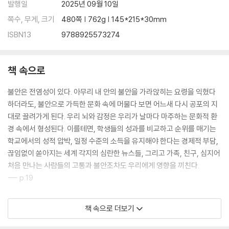
발행일
2025년 09월 10일
쪽수, 무게, 크기
480쪽 | 762g | 145*215*30mm
ISBN13
9788925573274
책 속으로
불안은 전염성이 있다. 아무리 내 안의 불안을 가라앉히는 요령을 익혔다
하더라도, 불안으로 가득한 문화 속에 머물다 보면 어느새 다시 공포의 지
대로 끌려가게 된다. 우리 뇌와 감정은 우리가 날마다 마주하는 문화적 환
경 속에서 형성된다. 이를테면, 학생들의 성과를 비교하고 순위를 매기는
학교에서의 성적 압박, 일정 수준의 소득을 유지해야 한다는 경제적 부담,
끊임없이 쏟아지는 세계 각지의 심란한 뉴스들, 그리고 가족, 친구, 심지어
처음 만나는 사람들의 고통과 불안조차도 우리에게 영향을 끼친다.
--- p.19
불안을 넘어서는 삶의 방식은 넘치는 해방감을 선사한다. 그 결과 우리는
책 속으로 더보기
생각보다 훨씬 다양한 자유를 누릴 수 있다. 지금 내면에서 경험하는 평화
와 자기 연민을 지속할 자유, 불안과 긴장 대신 자신감과 지혜를 발휘해 타