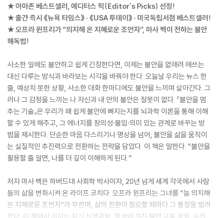
★ 아마존 베스트셀러, 에디터스 픽(Editor's Picks) 선정!
★ 출간 즉시 《뉴욕 타임스》 · 《USA 투데이》 · 미국독립서점 베스트셀러!
★ 오프라 윈프리가 “의지해 온 지혜로운 조언자”, 마사 벡이 전하는 불안
해독법!
사소한 일에도 불안하고 쉽게 긴장한다면, 이제는 불안을 없애려 애쓰는
대신 다루는 방식과 바라보는 시각을 바꿔야 한다. 오늘날 우리는 뉴스 한
줄, 예상치 못한 상황, 사소한 대화 한마디에도 불안을 느끼며 살아간다. 그
러나 그 감정을 느끼는 나 자신과 내 안의 불안은 잘못이 없다. 『불안을 멈
추는 기술』은 우리가 왜 쉽게 불안에 빠지는지를 뇌과학 이론을 통해 이해
할 수 있게 해주고, 그 에너지를 창의성·몰입·의미 있는 관계로 바꾸는 방
법을 제시한다. 단순한 마음 다스리기나 명상을 넘어, 불안을 삶을 움직이
는 실질적인 추진력으로 전환하는 전략을 담았다. 이 책은 말한다. “불안을
활용할 줄 알면, 나를 더 깊이 이해하게 된다.”
저자 마사 벡은 하버드대 사회학 박사이자, 20년 넘게 세계 각국에서 사람
들의 삶을 변화시켜 온 라이프 코치다. 오프라 윈프리는 그녀를 “늘 의지해
온 지혜로운 조언자”라 부르며, 삶의 전환이 필요할 때마다 그 통찰을 빌려
왔다. 이 책에서 저자는 최신 신경과학, 평생에 걸친 불안 극복 경험, 수천