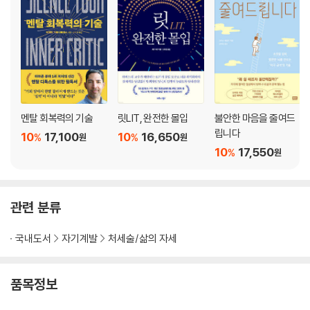
멘탈 회복력의 기술
릿LIT, 완전한 몰입
불안한 마음을 줄여드
립니다
10
17,100
10
16,650
%
%
원
원
10
17,550
%
원
관련 분류
국내도서
자기계발
처세술/삶의 자세
품목정보