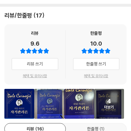
---「4부 평화와 행복을 가져다주는 마음가짐을 기르는 일곱 가지 방법: 3
도 하는 것이다.
장 고마움을 표하지 않는 이들에게 마음 쓰지 않는 방법」중에서
리뷰/한줄평
17
그 수많은 책과 영상의 기조가 되는 것이 있다. 바로 데일 카네기의 걱정을
나는 사람들이 나를 부당하게 비판하는 것은 막을 수 없지만, 이보다 훨씬
극복하는 최고의 방법론인 《자기관리론》이다. 책 《데일 카네기 자기관리
중요한 일은 할 수 있다는 사실을 오래전에 발견했다. 그 부당한 비난이 나
론》은 걱정을 정복하고 진정한 내 삶을 살아갈 수 있는 마법 공식을 제시한
리뷰
한줄평
를 난처하게 만들지 아닐지는 내가 결정한다는 것이다. 여기서 한 가지 분
다. 《인간관계론》과 쌍벽을 이루는 또 다른 최고의 역작으로서 세대를 막
9.6
10.0
명히 해두자. 모든 비판을 무시하라는 말이 아니다. 이와는 매우 다른 것이
론하고 현재까지 사랑받고 있다. 그가 오랜 시간 걱정을 극복하기 위해 연
다. 내 말은 부당한 비판만 무시하자는 것이다.
구하고, 실제 적용하며 터득한 지혜가 진리와도 같기 때문이다. 걱정을 정
---「6부 비판에 대한 걱정에서 벗어나는 방법: 2장 비판 앞에서 상처받지
복하는 효과적인 안내서로서 수많은 저명인사가 데일 카네기의 지혜를 행
리뷰 쓰기
한줄평 쓰기
않는 방법」중에서
한다. 그리고 비소로 진정한 내 삶을 사랑하게 된 후 펼쳐지는 마법 같은 세
상을 경험한다.
혜택 및 유의사항
혜택 및 유의사항
나는 어려운 문제가 생기면 다른 사람들을 탓하곤 했다. 하지만 나이가 들
면서(그리고 바라건대 조금 더 현명해지면서) 최후의 분석 끝에 얻은 결론
전 세계 초대형 베스트셀러로 세계 최고의 인사와 세계 최장의 신문에서
은, 내가 겪는 거의 모든 불행의 원인이 나라는 사실이다. 많은 사람이 나이
단연 으뜸이라고 하는 이유는 무엇일까? 오랜 시간 《자기관리론》은 사람
가 들면서 이 사실을 발견한다. 나폴레옹은 세인트 헬레나에서 이렇게 말
4
들을 통해 그 이유를 증명했다. 걱정을 극복해 진짜 내 삶을 찾게 했고, 걱
했다. “내 추락에 대해 비난받을 대상은 그 누구도 아닌 나 자신이다. 나는
더보기
정에 잠식당하지 않고 인생을 이끌어 갈 수 있게 했기 때문이다. 평생 걱정
나의 가장 큰 적이며, 재앙과도 같은 내 운명의 원인이다.”
없이 살 수는 없다. 하지만 걱정의 수렁에 빠져 탄탄해야 할 내 인생을 망치
---「6부 비판에 대한 걱정에서 벗어나는 방법: 3장 내가 저지른 어리석은
지 않는 방법은 있다. 걱정을 극복하고 내면의 평화를 지켜야 한다. 데일 카
일들」중에서
리뷰
16
한줄평
1
네기가 제시한 불멸의 공식을 통해 걱정 앞에 든든히 대비하자.