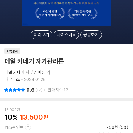
미리보기
사이즈비교
공유하기
소득공제
데일 카네기 자기관리론
데일 카네기
저
김미정
역
다온북스
2024.01.25.
9.6
판매지수
12
17
15,000
원
10
13,500
YES포인트
750원 (5%)