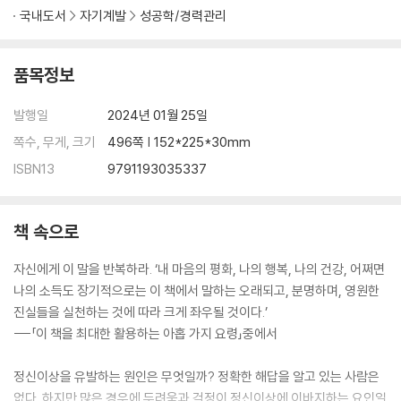
국내도서
자기계발
성공학/경력관리
인도에서 들은 목소리 (E. 스탠리 존스) … 435
보안관이 현관문 앞에 찾아왔을 때 (호머 크로이) … 439
걱정, 나의 가장 혹독한 맞수 (잭 뎀프시) … 443
품목정보
보육원에 가지 않게 해달라고 신께 기도드렸다 (캐슬린 홀터) … 446
캔자스의 회오리바람처럼 속이 뒤틀렸다 (캐머런 쉽) … 449
발행일
2024년 01월 25일
설거지하는 아내를 보고 걱정을 멈추는 법을 배웠다 (윌리엄 우드 목사) …
쪽수, 무게, 크기
496쪽 | 152*225*30mm
454
ISBN13
9791193035337
해답을 찾다 (델 휴스) … 457
시간, 숱한 문제의 해결사! (루이스 T. 몬탄트 주니어) … 460
말도 꺼내지 말고 손가락 하나도 움직이지 말라는 경고를 들었다 (조지프
책 속으로
L. 라이언) … 463
나는 신경을 끄는 데 대가다 (오드웨이 티드) … 465
자신에게 이 말을 반복하라. ‘내 마음의 평화, 나의 행복, 나의 건강, 어쩌면
걱정을 멈추지 않았다면 오래전 무덤에 들어갔을 것이다 (코니 맥) … 46
나의 소득도 장기적으로는 이 책에서 말하는 오래되고, 분명하며, 영원한
7
진실들을 실천하는 것에 따라 크게 좌우될 것이다.’
일과 마음가짐을 바꾸자 위궤양과 걱정이 사라졌다 (아덴 W. 샤페) … 47
---「이 책을 최대한 활용하는 아홉 가지 요령」중에서
0
이제는 녹색 신호등을 찾는다 (조지프 M. 코터) … 472
정신이상을 유발하는 원인은 무엇일까? 정확한 해답을 알고 있는 사람은
존 D. 록펠러가 45년을 더 살 수 있었던 비결 … 476
없다. 하지만 많은 경우에 두려움과 걱정이 정신이상에 이바지하는 요인일