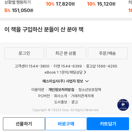
상황별 행동하기
처
10
17,820
10
15,120
%
%
원
원
5
151,050
1
%
원
이 책을 구입하신 분들이 산 분야 책
로그인
최근 본 상품
주문/배송
고객센터 1544-3800
티켓 1544-6399
중고샵 1566-4295
eBook 1:1문의/채팅상담
예스이십사(주) 사업자 정보
이용약관
개인정보처리방침
청소년보호정책
PC버전
회사소개
거래처관계자께
도서홍보
광고
Copyright © YES24 Corp. All Rights Reserved.
MATOM3
선물하기
바로구매
카트담기