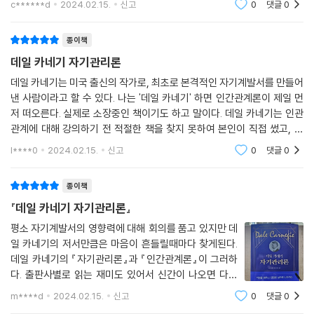
c******d
2024.02.15.
신고
0
댓글
0
인의 필수 덕목인 처세, 자기 관리, 화술, 리더십 등 그의
스르르 잠에 빠져든다. 이는 내가 실제로 해본 방법이므로 그 효능을 확실
가르침은 수많은 사람들을 성공으
히 말할 수 있다.
종이책
---「7부 피로와 걱정을 예방하고, 에너지와 기운을 보존하는 여섯 가지
데일 카네기 자기관리론
방법: 6장 불면증 고민을 날려버리는 방법」중에서
데일 카네기는 미국 출신의 작가로, 최초로 본격적인 자기계발서를 만들어
낸 사람이라고 할 수 있다. 나는 '데일 카네기' 하면 인간관계론이 제일 먼
저 떠오른다. 실제로 소장중인 책이기도 하고 말이다. 데일 카네기는 인관
관계에 대해 강의하기 전 적절한 책을 찾지 못하여 본인이 직접 썼고, 그
'인간관계론'은 대박이 났다. 이후에 본인이 만나는 다양한 성인들이 힘들
l****0
2024.02.15.
신고
0
댓글
0
어하는
종이책
『데일 카네기 자기관리론』
평소 자기계발서의 영향력에 대해 회의를 품고 있지만 데
일 카네기의 저서만큼은 마음이 흔들릴때마다 찾게된다.
데일 카네기의 『자기관리론』과 『인간관계론』이 그러하
다. 출판사별로 읽는 재미도 있어서 신간이 나오면 다시
한 번 찾아 읽기를 망설이지 않는다. 마침 새해를 맞은데
m****d
2024.02.15.
신고
0
댓글
0
다 작년 가을 개인적으로 벌어진 일들로 마음의 상처를 크