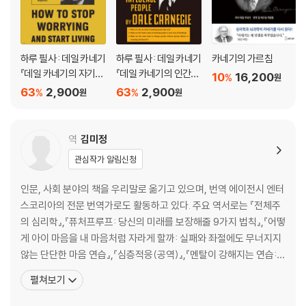
07 2주 만에 우울증에서 벗어나는 방법 … 250
5부｜걱정을 정복하는 완벽한 방법
하루 필사 : 데일 카네기
하루 필사 : 데일 카네기
카네기의 가르침
01 나의 부모님이 걱정을 정복한 방법 … 277
『데일 카네기의 자기관
『데일 카네기의 인간관
10
16,200
%
원
리론』 편
계론』 편
63
2,900
63
2,900
%
%
원
원
6부｜비판에 대한 걱정에서 벗어나는 방법
01 죽은 개를 걷어차는 사람은 없다 … 309
역
김미정
02 비판 앞에 상처받지 않는 방법 … 314
관심작가 알림신청
03 내가 저지른 어리석은 일들 … 321
인문, 사회 분야의 책을 우리말로 옮기고 있으며, 번역 에이전시 엔터
7부｜피로와 걱정을 예방하고 에너지와 기운을 보존하는 여섯 가지 방법
스코리아의 전문 번역가로도 활동하고 있다. 주요 역서로는 『전체주
의 심리학』,『퓨처프루프: 당신의 미래를 보장해줄 9가지 법칙』,『어떻
01 매일 깨어 있는 시간을 1시간 더 얻는 방법 … 333
게 아이 마음을 내 마음처럼 자라게 할까: 실패와 좌절에도 무너지지
02 피로의 요인과 올바른 대처법 … 340
않는 단단한 마음 연습』,『심층적응(공역)』,『멘탈이 강해지는 연습:
03 피로를 멀리하고 젊음을 유지하는 비결 … 347
어떤 상황에 부딪혀도 주저앉지 않는 독한 멘탈 키우기 프로젝트』,
펼쳐보기
04 피로와 걱정을 예방하는 훌륭한 업무 습관 네 가지 … 355
『오십, 어떻게 살아야 할까: 삶의 길목 위에서 찾은 해답』,『성공한 사
05 피로, 걱정, 분노의 원인인 지루함을 날려버리는 방법 … 363
람들의 기상 후 1시간』,『최소 노력의 법칙: 더 쉽고, 더 빠르게 성공을