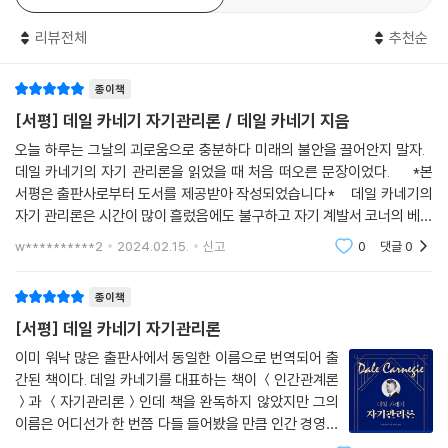
“고된 일 자체가 좋은 수면이나 휴식으로 치료할 수 없는 피로를 일으키는
리뷰전체
추천순
걱정을 멈추고 진정한 삶으로 나아가는 방법
경우는 드물다. … 걱정, 긴장, 정서적 혼란이야말로 피로의 가장 큰 3대 요
인이다. 신체적, 정신적 활동이 원인인 것처럼 보일 때도 실은 정서적 원인
종이책
● 과거와 미래로 들어가는 철문을 차단하라. 오늘이라는 격실 안에서 살
일 때가 많다. … 긴장된 근육은 일하고 있는 근육임을 기억하라. 긴장을 풀
라.
[서평] 데일 카네기 자기관리론 / 데일 카네기 지음
어라! 중요한 일을 위해 에너지를 아끼라.”
● 일상의 재미있는 부분을 눈여겨보라.
오늘 하루는 그날의 괴로움으로 충분하다 미래의 불안을 끌어안지 말자.
---「7부 피로와 걱정을 예방하고, 에너지와 기운을 보존하는 여섯 가지 방
● 바쁘게 지내라. 걱정이 많은 사람은 자신을 잊어버릴 정도로 행동에 몰
데일 카네기의 자기 관리론을 읽었을 때 처음 떠오른 문장이었다. *본
법: 2장 피로의 요인과 올바른 대처법」중에서
두해야 한다.
서평은 출판사로부터 도서를 제공받아 작성되었습니다* 데일 카네기의
● 기록을 살펴보라. 평균의 법칙에 따른다면 지금 걱정하는 일이 실제로
자기 관리론은 시간이 많이 흘렀음에도 불구하고 자기 계발서 코너의 베스
최선책은 자기 몸에 ‘말을 거는 것’이다. 핑크 박사에 따르면, 모든 종류의
일어날 확률이 얼마나 될까?
트셀러로 우뚝 자리매김하고 있다. 이 책이 나에게 정말 필요할까?라는 생
w**********2
2024.02.15.
신고
0
댓글
0
최면에서 중요한 것은 ‘말’이다. 잠 못 드는 날이 끝없이 이어진다면 자신에
각
● 자신의 최선을 다하라.
게 불면증에 관해 말을 걸었기 때문이다. 이를 깨뜨리는 방법은 스스로 최
● 지금 안고 있는 문젯거리가 아니라 누리고 있는 축복을 헤아려보라.
종이책
면을 푸는 것이다. 이를 위해 ‘풀어라. 풀어라. 긴장을 이완하라’라고 자기
● 타인에게 관심을 둠으로써 자신에 관한 생각을 잊어버려라. 날마다 누
몸의 근육에 말할 수 있다. 근육이 긴장해 있으면 마음과 신경이 이완할 수
[서평] 데일 카네기 자기관리론
군가의 얼굴에 기쁨의 미소가 번지게 할 선행을 실천하라.
없다는 것을 우리는 이미 알고 있다. 그러므로 잠들고 싶거든 근육에서부
이미 워낙 많은 출판사에서 동일한 이름으로 번역되어 출
터 시작해야 한다. 핑크 박사는 다리의 긴장을 푸는 방법으로 무릎 아래 베
간된 책이다. 데일 카네기를 대표하는 책이 ＜인간관계론
개를 두라고 권한다. 이 방법은 실제로 효과가 있다. 또한, 같은 이유에서
＞과 ＜자기관리론＞인데 책을 완독하지 않았지만 그의
팔 아래 작은 베개를 집어넣을 수도 있다. 그런 다음 턱, 눈, 팔, 다리에 차례
이름은 어디선가 한 번쯤 다들 들어봤을 만큼 인간 경영과
로 이완하라고 말한다. 이렇게 하면 무엇이 자신을 덮쳤는지 알기도 전에
자기 계발 분야에서 기념적인 업적을 남긴 사람이다. 현대