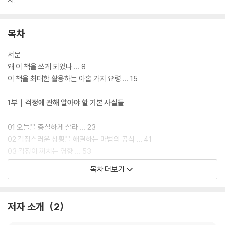
목차
서문
왜 이 책을 쓰게 되었나 … 8
이 책을 최대한 활용하는 아홉 가지 요령 … 15
1부｜걱정에 관해 알아야 할 기본 사실들
01 오늘을 충실하게 살라 … 23
02 걱정스러운 상황을 해결하는 마법의 공식 … 41
03 걱정이 끼치는 영향 … 53
목차 더보기
2부｜걱정을 분석하는 기본 요령들
01 걱정스러운 문제를 분석하고 해결하는 방법 … 73
저자 소개
2
02 업무 걱정의 절반을 덜어내는 방법 … 85