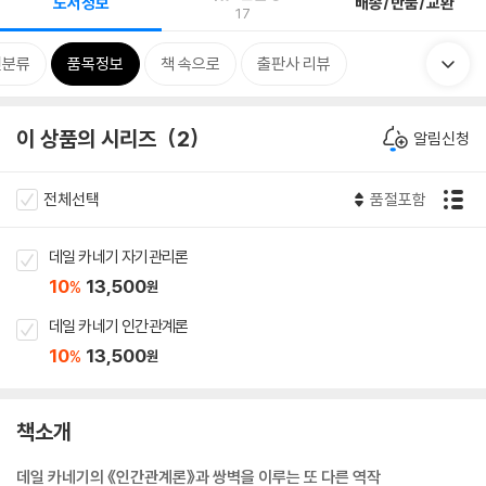
도서정보
배송/반품/교환
17
련분류
품목정보
책 속으로
출판사 리뷰
이 상품의 시리즈
2
알림신청
전체선택
품절포함
데일 카네기 자기관리론
10
13,500
%
원
데일 카네기 인간관계론
10
13,500
%
원
책소개
데일 카네기의 《인간관계론》과 쌍벽을 이루는 또 다른 역작