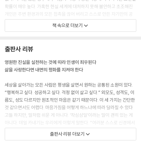
긴장을 풀 줄 몰라 서서히 나를 죽이고 있었다 (폴 샘슨) … 487
확률이 매우 높다. 가혹한 현실 세계에 대처하지 못해 불안하고 초조해진
내게 일어난 진정한 기적 (존스 버거 부인) … 489
개인은 주변 환경과의 모든 접촉을 끊어 버리고 스스로 만든 자기만의 공
벤저민 프랭클린이 걱정을 정복한 방법 … 492
상 속으로 물러나 걱정스러운 문제들을 해결하려 한다.
극심한 걱정 속에 18일간 단단한 음식을 전혀 먹지 못했다 (캐스린 홀콤 파
책 속으로 더보기
---「1부 걱정에 관해 알아야 할 기본 사실들: 3장 걱정이 끼치는 영향」중에
머) … 494
서
출판사 리뷰
이것이 당연한 이치다. 인간의 본성은 늘 그래왔고, 아마 여러분이 사는 동
안 달라질 일도 없을 것이다. 그렇다면 받아들이는 것이 어떨까? 로마제국
영원한 진실을 실천하는 것에 따라 인생이 죄우된다
을 통치한 가장 현명한 사람에 꼽히는 그 옛날 마르쿠스 아우렐리우스처럼
삶을 사랑한다면 내면의 평화를 지켜야 한다
현실적인 태도를 지녀야 하지 않을까? 어느 날 그는 일기에 이렇게 적었다.
“오늘 내가 만날 사람들은 말이 많은 이들이다. 이기적이고, 자기중심적이
세상을 살아가는 모든 사람은 평생을 살면서 원하는 공통된 소원이 있다.
며, 감사할 줄 모르는 사람들이다. 하지만 나는 놀라거나 마음 상해하지 않
“행복하고 싶다. 성공하고 싶다. 걱정 없이 살고 싶다.” 외모도, 성격도, 이
을 것이다. 그런 사람들이 없는 세상이란 상상할 수 없으니 말이다.” 맞는
름도, 성도 다르지만 원초적인 마음은 같기 때문이다. 이 세 가지는 간단한
말이지 않은가? 사람들이 감사할 줄 모른다며 불평해봤자 누굴 비난할 수
것 같으면서도 어렵다. 마음가짐을 어떻게 하느냐에 따라 달라질 수 있다
있겠는가? 그것이 인간의 본성 아닌가. 또는 인간의 본성에 무지한 우리 탓
고들 하지만, 말처럼 쉬운 게 아니다. ‘작심삼일’이라는 말이 괜히 있는 게
아닌가? 고마워하길 기대하지 말자. 그러면 이따금 기분 좋게 깜짝 놀랄 일
아니다. 데일 카네기는 우리에게 이렇게 말한다. “여러분 스스로 신경에서
이 생길 것이다. 설령 그런 감사 인사를 받지 못한다 해도 언짢지 않을 것이
비롯하는 긴장과 피로를 만들어내고 있다!” 그래서 많은 사람이 걱정 없이
출판사 리뷰 더보기
다.
성공해서 행복해지기 위해 여러 관련 책을 읽는 것이고, 영상을 찾아보기