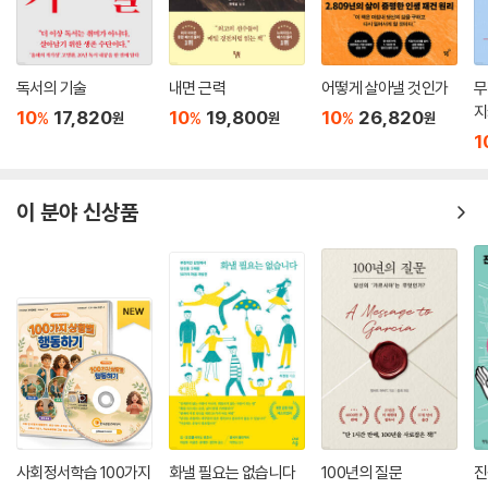
독서의 기술
내면 근력
어떻게 살아낼 것인가
무
지
10
17,820
10
19,800
10
26,820
%
%
%
원
원
원
1
이 분야 신상품
사회정서학습 100가지
화낼 필요는 없습니다
100년의 질문
진