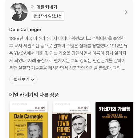
3부｜걱정이 나를 부서뜨리기 전에 걱정을 부서뜨리는 방법
저
데일 카네기
관심작가 알림신청
01 마음에서 걱정을 밀어내는 방법 … 95
02 딱정벌레에 놀라 무릎 꿇지 말라 … 110
Dale Carnegie
03 수많은 걱정을 무효로 만드는 법칙 … 121
1888년 미국 미주리주에서 태어나 워렌스버그 주립대학을 졸업한
04 피할 수 없는 대상과 손잡는 법 … 131
후 교사·세일즈맨 등으로 일하며 수많은 실패를 경험했다. 1912년 뉴
05 걱정을 ‘손절매’하기 … 147
욕 YMCA에서 대화 및 연설 기술을 강연하면서 이름이 점차 알려지
06 톱밥을 쪼개려고 하지 말라 … 158
게 되었다. 사례 중심으로 펼쳐지는 그의 강의는 인간관계를 잘하기
위한 실질적 기술들을 제시하면서 선풍적인 인기를 끌었다. 그의 강
4부｜평화와 행복을 가져다주는 일곱 가지 방법
연은 사람들이 자신의 경험과 성취를 나누는 나눔의 장이 되었다. 이
펼쳐보기
어서 그는 카네기 연구소를 설립해 인간 경영과 자기 계발 분야에서
01 삶을 변화시키는 여덟 단어 … 171
기념비적인 업적을 남겼다. 처세, 자기 관리, 화술, 리더십 등에 대한
데일 카네기
의 다른 상품
02 앙갚음에 따르는 큰 대가 … 192
그의 가르침은 지금까지도 수많은 사람들을 성공으로
03 고마움을 표하지 않는 이들에게 마음 쓰지 않는 방법 … 205
04 지금 가진 것을 백만 달러에 내놓겠는가? … 216
05 나를 찾고 내가 되는 법: 지구상에 나와 같은 사람은 아무도 없다 … 22
6
06 레몬이 생기거든 레모네이드를 만들어라 … 238