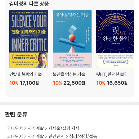
김미정
의 다른 상품
06 불면증 고민을 날려버리는 방법 … 376
이끄는 힘』,『감정 회복력』,『이기
8부｜“나는 이렇게 걱정을 정복했다” 31편의 실화 모음
여섯 가지 중대한 문제가 한꺼번에 닥쳤을 때 (C. I. 블랙우드) … 389
1시간 안에 자신감 넘치는 낙관론자가 되는 방법 (로저 W. 밥슨) … 394
내가 열등감 콤플렉스를 극복한 방법 (엘머 토머스) … 396
나는 알라의 정원에서 살았다 (R. V. C. 보들리) … 402
걱정을 떨쳐버리기 위해 내가 사용한 다섯 가지 방법 (윌리엄 라이온 펠프
스 교수) … 407
멘탈 회복력의 기술
불안을 멈추는 기술
릿LIT, 완전한 몰입
어제도 견뎠으니 오늘도 견딜 수 있다 (도로시 딕스) … 412
10
17,100
10
22,500
10
16,650
%
%
%
원
원
원
새벽까지 살아 있을 줄 몰랐다 (J. C. 페니) … 415
체육관에 가서 샌드백을 치거나 야외로 하이킹을 나간다 (데이 이건 대령)
… 418
나는 ‘버지니아 테크의 걱정 많은 폐인’이었다 (짐 벗설) … 420
관련 분류
이 문장이 나를 살게 해주었다 (조지프 R. 시주 박사) … 423
나는 바닥을 치고 살아남았다 (테드 에릭슨) … 424
국내도서
자기계발
처세술/삶의 자세
나는 세상에서 제일가는 멍청이였다 (퍼시 H. 와이팅) … 427
국내도서
자기계발
인간관계
심리/성격/설득
나는 항상 공급선을 열어두고자 노력했다 (진 오트리) … 430