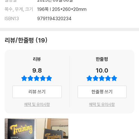
쪽수, 무게, 크기
196쪽 | 205*260*20mm
ISBN13
9791194320234
리뷰/한줄평
19
리뷰
한줄평
9.8
10.0
리뷰 쓰기
한줄평 쓰기
혜택 및 유의사항
혜택 및 유의사항