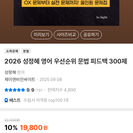
미리보기
사이즈비교
공유하기
소득공제
분철
2026 성정혜 영어 우선순위 문법 피드백 300제
성정혜
편저
제이엔비인싸이트
2025.09.08.
9.9
판매지수
4,890
19
베스트
수험서 자격증 top100 1주
22,000
원
10
19,800