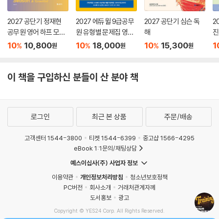
2027 공단기 정재현
2027 에듀윌 9급공무
2027 공단기 심슨 독
2
공무원 영어 하프 모의
원 유형별 문제집 영어
해
진
고사 Season 1: Esse
독해·생활영어
해
10
10,800
10
18,000
10
15,300
1
%
%
%
원
원
원
ntial
이 책을 구입하신 분들이 산 분야 책
로그인
최근 본 상품
주문/배송
고객센터 1544-3800
티켓 1544-6399
중고샵 1566-4295
eBook 1:1문의/채팅상담
예스이십사(주) 사업자 정보
이용약관
개인정보처리방침
청소년보호정책
PC버전
회사소개
거래처관계자께
도서홍보
광고
Copyright © YES24 Corp. All Rights Reserved.
MATOM1