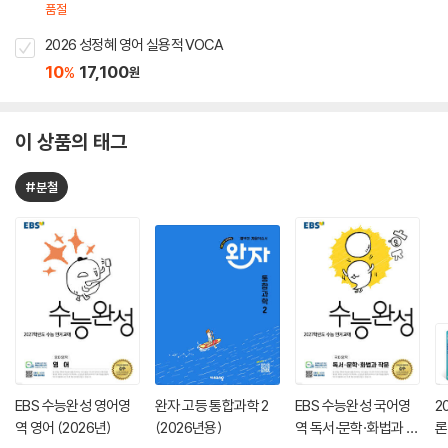
품절
2026 성정혜 영어 실용적 VOCA
10
17,100
%
원
이 상품의 태그
#분철
EBS 수능완성 영어영
완자 고등 통합과학 2
EBS 수능완성 국어영
2
역 영어 (2026년)
(2026년용)
역 독서·문학·화법과 작
론