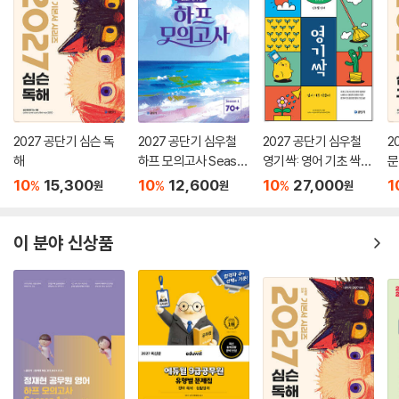
2027 공단기 심슨 독
2027 공단기 심우철
2027 공단기 심우철
2
해
하프 모의고사 Seaso
영기싹: 영어 기초 싹쓸
문
n 1: 70+
이
10
15,300
10
12,600
10
27,000
1
%
%
%
원
원
원
이 분야 신상품