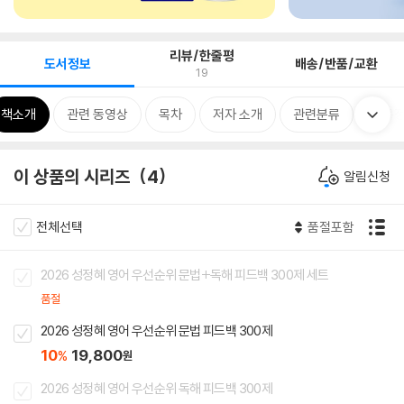
리뷰/한줄평
도서정보
배송/반품/교환
19
책소개
관련 동영상
목차
저자 소개
관련분류
품목
이 상품의 시리즈
4
알림신청
전체선택
품절포함
2026 성정혜 영어 우선순위 문법+독해 피드백 300제 세트
품절
2026 성정혜 영어 우선순위 문법 피드백 300제
10
19,800
%
원
2026 성정혜 영어 우선순위 독해 피드백 300제