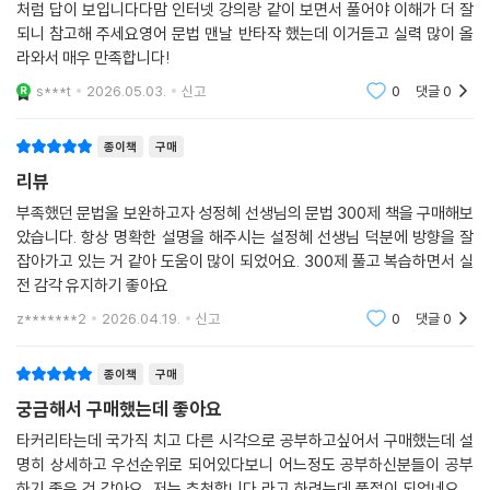
처럼 답이 보입니다다맘 인터넷 강의랑 같이 보면서 풀어야 이해가 더 잘
되니 참고해 주세요영어 문법 맨날 반타작 했는데 이거듣고 실력 많이 올
라와서 매우 만족합니다!
s***t
2026.05.03.
신고
0
댓글
0
종이책
구매
리뷰
부족했던 문법울 보완하고자 성정혜 선생님의 문법 300제 책을 구매해보
았습니다. 항상 명확한 설명을 해주시는 설정혜 선생님 덕분에 방향을 잘
잡아가고 있는 거 같아 도움이 많이 되었어요. 300제 풀고 복습하면서 실
전 감각 유지하기 좋아요
z*******2
2026.04.19.
신고
0
댓글
0
종이책
구매
궁금해서 구매했는데 좋아요
타커리타는데 국가직 치고 다른 시각으로 공부하고싶어서 구매했는데 설
명히 상세하고 우선순위로 되어있다보니 어느정도 공부하신분들이 공부
하기 좋은 것 같아요 저는 추천합니다 라고 하려는데 품절이 되었네요 ...