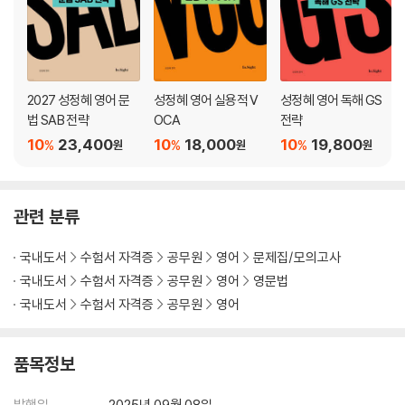
2027 성정혜 영어 문
성정혜 영어 실용적 V
성정혜 영어 독해 GS
법 SAB 전략
OCA
전략
10
23,400
10
18,000
10
19,800
%
%
%
원
원
원
관련 분류
국내도서
수험서 자격증
공무원
영어
문제집/모의고사
국내도서
수험서 자격증
공무원
영어
영문법
국내도서
수험서 자격증
공무원
영어
품목정보
발행일
2025년 09월 08일