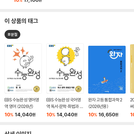
%
원
이 상품의 태그
#분철
EBS 수능완성 영어영
EBS 수능완성 국어영
완자 고등 통합과학 2
2
역 영어 (2026년)
역 독서·문학·화법과 작
(2026년용)
써
문 (2026년)
서
10
14,040
10
14,040
10
16,650
1
%
%
%
원
원
원
상세 이미지