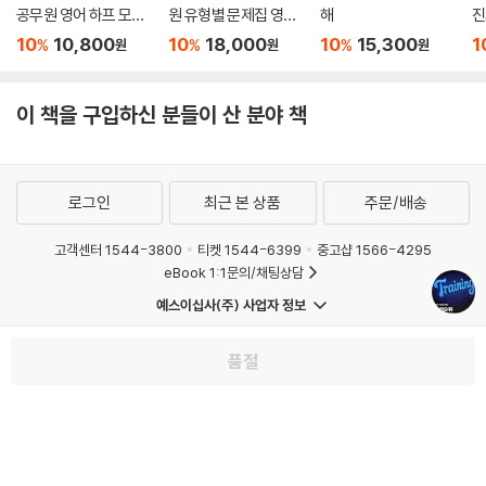
공무원 영어 하프 모의
원 유형별 문제집 영어
해
진
고사 Season 1: Esse
독해·생활영어
해
10
10,800
10
18,000
10
15,300
1
%
%
%
원
원
원
ntial
이 책을 구입하신 분들이 산 분야 책
로그인
최근 본 상품
주문/배송
고객센터 1544-3800
티켓 1544-6399
중고샵 1566-4295
eBook 1:1문의/채팅상담
예스이십사(주) 사업자 정보
이용약관
개인정보처리방침
청소년보호정책
PC버전
회사소개
거래처관계자께
품절
도서홍보
광고
Copyright © YES24 Corp. All Rights Reserved.
MATOM4