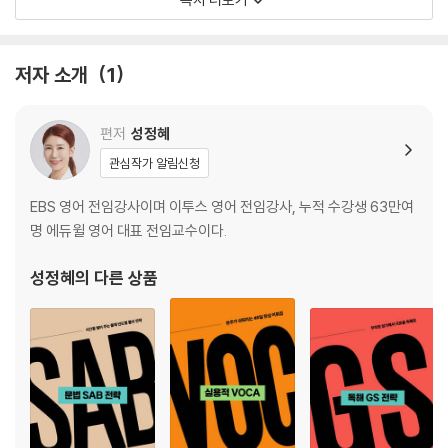
③ 삽입 1회 ~ 4회
④ 삭제 1회 ~ 4회
저자 소개
1
Course 3. 세부 정보 읽기: Micro Reading
① 내용 일치/불일치 1회 ~ 3회
편저
성정혜
관심작가 알림신청
Course 4. 복합 유형
EBS 영어 전임강사이며 이투스 영어 전임강사, 누적 수강생 63만여
① 실용문 (이메일, 안내문, 웹사이트) 1회 ~ 5회
명 에듀윌 영어 대표 전임교수이다.
성정혜
의 다른 상품