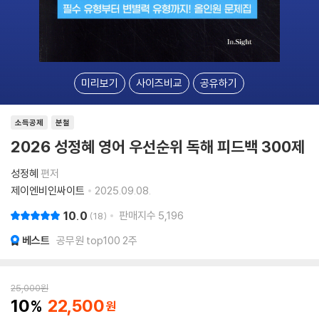
미리보기
사이즈비교
공유하기
소득공제
분철
2026 성정혜 영어 우선순위 독해 피드백 300제
성정혜
편저
제이엔비인싸이트
2025.09.08.
10.0
판매지수
5,196
18
베스트
공무원 top100 2주
25,000
원
10
22,500