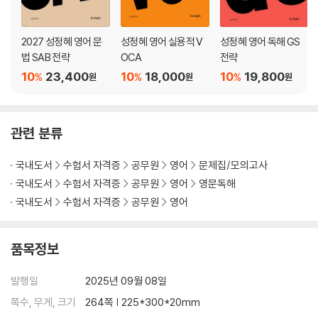
2027 성정혜 영어 문
성정혜 영어 실용적 V
성정혜 영어 독해 GS
법 SAB 전략
OCA
전략
10
23,400
10
18,000
10
19,800
%
%
%
원
원
원
관련 분류
국내도서
수험서 자격증
공무원
영어
문제집/모의고사
국내도서
수험서 자격증
공무원
영어
영문독해
국내도서
수험서 자격증
공무원
영어
품목정보
발행일
2025년 09월 08일
쪽수, 무게, 크기
264쪽 | 225*300*20mm