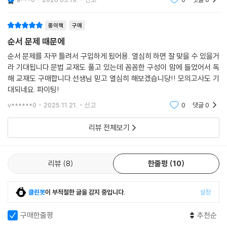
종이책
구매
순서 문제 때문에
순서 문제를 자꾸 틀려서 구입하게 됬어용. 열심히 하면 잘 맞을 수 있을거
라 기대됩니다.문법 교재도 풀고 있는데 꼼꼼한 구성이 맘에 들었어서 독
해 교재도 구매합니다.선생님 믿고 열심히 해보겠습니당!! 모의고사도 기
대되네요. 파이팅!
v******0
2025.11.21.
신고
0
댓글
0
리뷰 전체보기
리뷰
8
한줄평
10
클린봇
이 부적절한 글을 감지 중입니다.
설정
구매한줄평
추천순