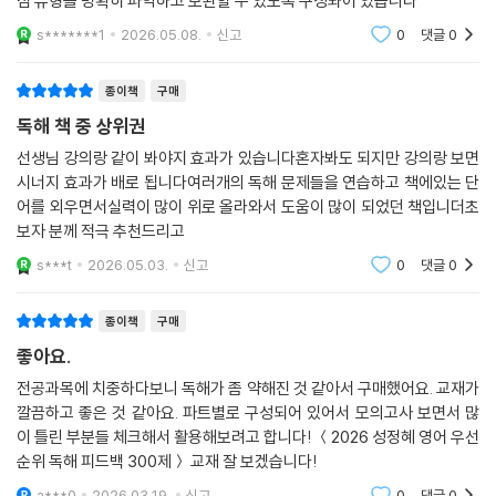
점 유형을 명확히 파악하고 보완할 수 있도록 구성돠어 있습니다
s*******1
2026.05.08.
신고
0
댓글
0
종이책
구매
독해 책 중 상위권
선생님 강의랑 같이 봐야지 효과가 있습니다혼자봐도 되지만 강의랑 보면
시너지 효과가 배로 됩니다여러개의 독해 문제들을 연습하고 책에있는 단
어를 외우면서실력이 많이 위로 올라와서 도움이 많이 되었던 책입니더초
보자 분께 적극 추천드리고
s***t
2026.05.03.
신고
0
댓글
0
종이책
구매
좋아요.
전공과목에 치중하다보니 독해가 좀 약해진 것 같아서 구매했어요. 교재가
깔끔하고 좋은 것 같아요. 파트별로 구성되어 있어서 모의고사 보면서 많
이 틀린 부분들 체크해서 활용해보려고 합니다! ＜2026 성정혜 영어 우선
순위 독해 피드백 300제＞ 교재 잘 보겠습니다!
a***0
2026.03.19.
신고
0
댓글
0