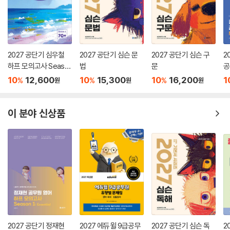
2027 공단기 심우철
2027 공단기 심슨 문
2027 공단기 심슨 구
2
하프 모의고사 Seaso
법
문
공
n 1: 70+
10
12,600
10
15,300
10
16,200
1
%
%
%
원
원
원
이 분야 신상품
2027 공단기 정재현
2027 에듀윌 9급공무
2027 공단기 심슨 독
2