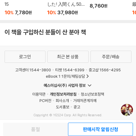
15
した! 入間くん 50
8,760
원
特裝版
1
10
7,780
10
37,980
1
%
%
원
원
이 책을 구입하신 분들이 산 분야 책
로그인
최근 본 상품
주문/배송
고객센터 1544-3800
티켓 1544-6399
중고샵 1566-4295
eBook 1:1문의/채팅상담
예스이십사(주) 사업자 정보
이용약관
개인정보처리방침
청소년보호정책
PC버전
회사소개
거래처관계자께
도서홍보
광고
Copyright © YES24 Corp. All Rights Reserved.
MATOM2
품절
판매시작 알림신청