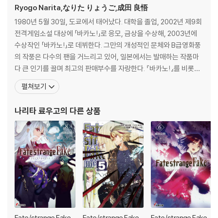
Ryogo Narita,なりた りょうご,成田 良悟
1980년 5월 30일, 도쿄에서 태어났다. 대학을 졸업, 2002년 제9회
전격게임소설 대상에 「바카노!」로 응모, 금상을 수상해, 2003년에
수상작인 「바카노!」로 데뷔한다. 그만의 개성적인 문체와 B급영화풍
의 작풍은 다수의 팬을 거느리고 있어, 일본에서는 발매하는 작품마
다 큰 인기를 끌며 최고의 판매부수를 자랑한다. 『바카노!』를 비롯하
여 『바우와우!』『가루구루!』『듀라라라!!』『뱀프! 』『세계의 중심, 하리
펼쳐보기
야마 씨』 등을 펴냈다. 그의 대부분의 작품은 다양한 시점, 다양한 공
간에 있는 개성적인 캐릭터들이 마지막에 자연스럽게 연결되는 이야
나리타 료우고
의 다른 상품
기 전개가 인상적이다. 20일
Fate/strange Fake
Fate/strange Fake
Fate/strange Fake