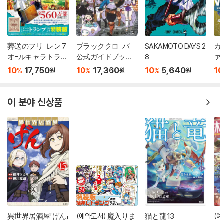
葬送のフリ-レン 7
ブラッククロ-バ-
SAKAMOTO DAYS 2
カ
オ-ルキャラトラン
公式ガイドブック
8
ァ
プ付き特裝版
完全魔導書
10
17,750
10
17,360
10
5,640
1
%
%
%
원
원
원
이 분야 신상품
異世界居酒屋「げん」
(예약도서) 魔入りま
猫と龍 13
(