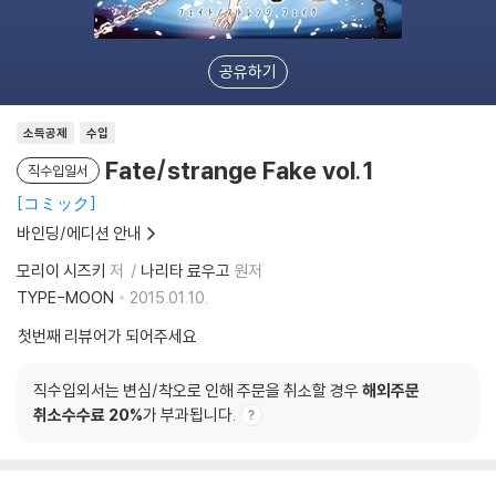
공유하기
소득공제
수입
Fate/strange Fake vol.1
직수입일서
コミック
바인딩/에디션 안내
모리이 시즈키
저
나리타 료우고
원저
TYPE-MOON
2015.01.10.
첫번째 리뷰어가 되어주세요
직수입외서는 변심/착오로 인해 주문을 취소할 경우
해외주문
취소수수료 20%
가 부과됩니다.