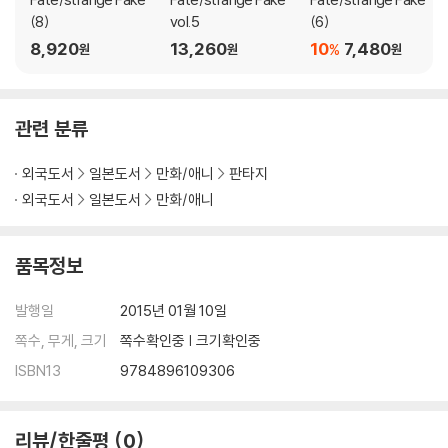
(8)
vol.5
(6)
8,920
13,260
10
7,480
%
원
원
원
관련 분류
외국도서
일본도서
만화/애니
판타지
외국도서
일본도서
만화/애니
품목정보
발행일
2015년 01월 10일
쪽수, 무게, 크기
쪽수확인중 | 크기확인중
ISBN13
9784896109306
리뷰/한줄평
0