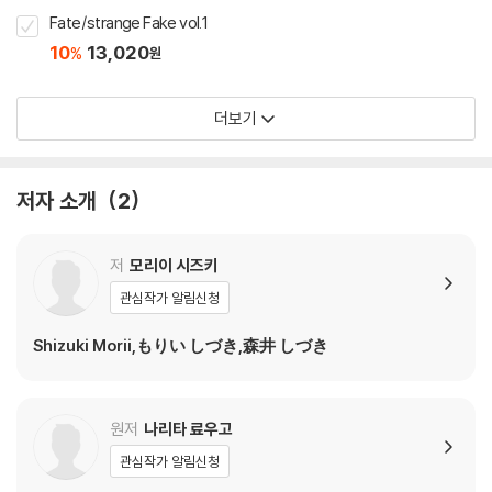
Fate/strange Fake vol.1
10
13,020
%
원
더보기
저자 소개
2
저
모리이 시즈키
관심작가 알림신청
Shizuki Morii,もりい しづき,森井 しづき
원저
나리타 료우고
관심작가 알림신청