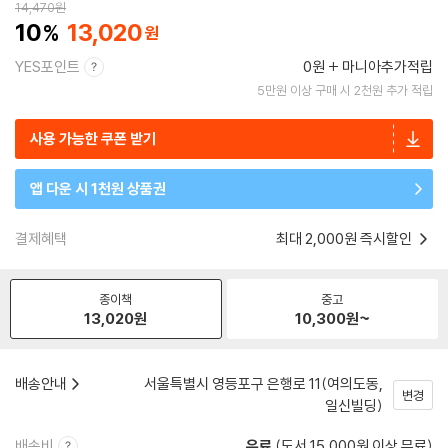
14,470
원
10
13,020
YES포인트
0원
마니아추가적립
5만원 이상 구매 시 2천원 추가 적립
사용 가능한 쿠폰 받기
앱 다운 시 1천원 상품권
결제혜택
최대 2,000원 즉시할인
종이책
중고
13,020
원
10,300
원~
배송안내
서울특별시 영등포구 은행로 11(여의도동,
변경
일신빌딩)
배송비
유료
(도서 15,000원 이상 무료)