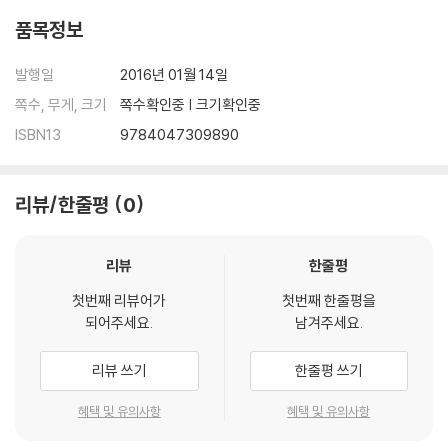
품목정보
발행일
2016년 01월 14일
쪽수, 무게, 크기
쪽수확인중 | 크기확인중
ISBN13
9784047309890
리뷰/한줄평
0
리뷰
한줄평
첫번째 리뷰어가
첫번째 한줄평을
되어주세요.
남겨주세요.
리뷰 쓰기
한줄평 쓰기
혜택 및 유의사항
혜택 및 유의사항