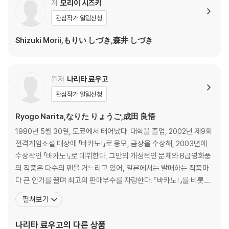
저
모리이 시즈키
관심작가 알림신청
Shizuki Morii,もりい しづき,森井 しづき
원저
나리타 료우고
관심작가 알림신청
Ryogo Narita,なりた りょうご,成田 良悟
1980년 5월 30일, 도쿄에서 태어났다. 대학을 졸업, 2002년 제9회
전격게임소설 대상에 「바카노!」로 응모, 금상을 수상해, 2003년에
수상작인 「바카노!」로 데뷔한다. 그만의 개성적인 문체와 B급영화풍
의 작풍은 다수의 팬을 거느리고 있어, 일본에서는 발매하는 작품마
다 큰 인기를 끌며 최고의 판매부수를 자랑한다. 『바카노!』를 비롯하
여 『바우와우!』『가루구루!』『듀라라라!!』『뱀프! 』『세계의 중심, 하리
펼쳐보기
야마 씨』 등을 펴냈다. 그의 대부분의 작품은 다양한 시점, 다양한 공
간에 있는 개성적인 캐릭터들이 마지막에 자연스럽게 연결되는 이야
나리타 료우고
의 다른 상품