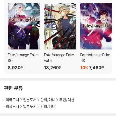
기 전개가 인상적이다. 20일
Fate/strange Fake
Fate/strange Fake
Fate/strange Fake
(8)
vol.5
(6)
8,920
13,260
10
7,480
%
원
원
원
관련 분류
외국도서
일본도서
만화/애니
무협/액션
외국도서
일본도서
만화/애니