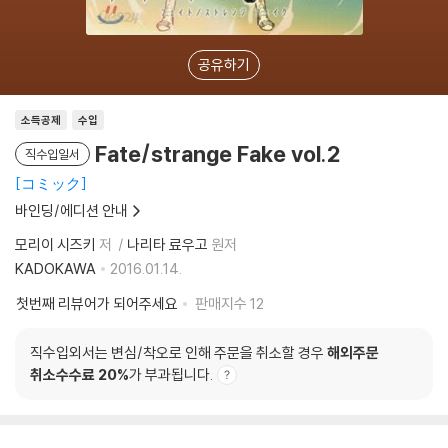
공유하기
소득공제
수입
Fate/strange Fake vol.2
직수입일서
コミック
바인딩/에디션 안내
모리이 시즈키
저
나리타 료우고
원저
KADOKAWA
2016.01.14.
첫번째 리뷰어가 되어주세요
판매지수
12
직수입외서는 변심/착오로 인해 주문을 취소할 경우
해외주문
취소수수료 20%
가 부과됩니다.