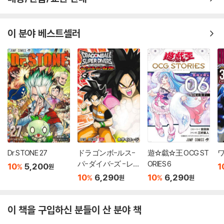
이 분야 베스트셀러
Dr.STONE 27
ドラゴンボ-ルス-
遊☆戱☆王 OCG ST
ワ
パ-ダイバ-ズ -レ
ORIES 6
10
5,200
1
%
원
ッツ! ス-パ-ダイ
10
6,290
10
6,290
%
%
원
원
ブ!! 3
이 책을 구입하신 분들이 산 분야 책