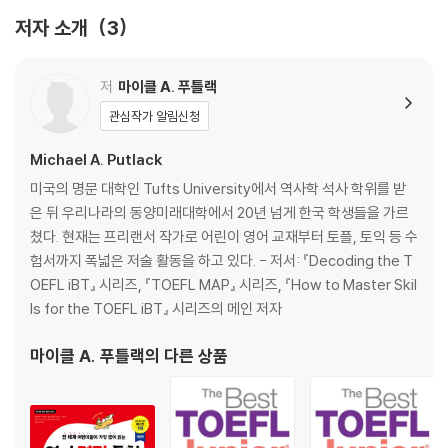
저자 소개
3
『How to Master Skills for the TOEFL iBT Actual Test Listening
1』
Actual Test 01
저
마이클 A. 푸틀랙
Actual Test 02
관심작가 알림신청
Actual Test 03
Actual Test 04
Michael A. Putlack
Actual Test 05
미국의 명문 대학인 Tufts University에서 역사학 석사 학위를 받
Actual Test 06
은 뒤 우리나라의 동양미래대학에서 20년 넘게 한국 학생들을 가르
Actual Test 07
쳤다. 현재는 프리랜서 작가로 어린이 영어 교재부터 토플, 토익 등 수
Actual Test 08
험서까지 폭넓은 저술 활동을 하고 있다. - 저서: 『Decoding the T
OEFL iBT』 시리즈, 『TOEFL MAP』 시리즈, 『How to Master Skil
Answers, Scripts, Explanations
ls for the TOEFL iBT』 시리즈의 메인 저자
마이클 A. 푸틀랙
의 다른 상품