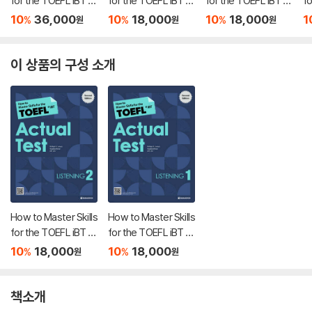
for the TOEFL iBT A
for the TOEFL iBT A
for the TOEFL iBT A
fo
ctual Test Reading 1
ctual Test Reading 2
ctual Test Reading 1
ct
10
36,000
10
18,000
10
18,000
1
%
%
%
원
원
원
~2권 세트
1
이 상품의 구성 소개
How to Master Skills
How to Master Skills
for the TOEFL iBT A
for the TOEFL iBT A
ctual Test Listening
ctual Test Listening
10
18,000
10
18,000
%
%
원
원
2
1
책소개