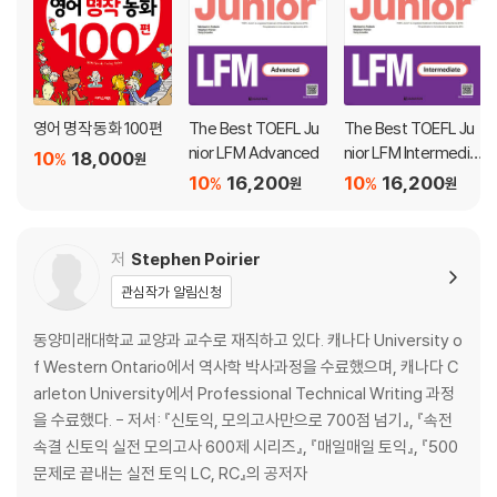
영어 명작 동화 100편
The Best TOEFL Ju
The Best TOEFL Ju
nior LFM Advanced
nior LFM Intermedia
10
18,000
%
원
te
10
16,200
10
16,200
%
%
원
원
저
Stephen Poirier
관심작가 알림신청
동양미래대학교 교양과 교수로 재직하고 있다. 캐나다 University o
f Western Ontario에서 역사학 박사과정을 수료했으며, 캐나다 C
arleton University에서 Professional Technical Writing 과정
을 수료했다. - 저서: 『신토익, 모의고사만으로 700점 넘기』, 『속전
속결 신토익 실전 모의고사 600제 시리즈』, 『매일매일 토익』, 『500
문제로 끝내는 실전 토익 LC, RC』의 공저자