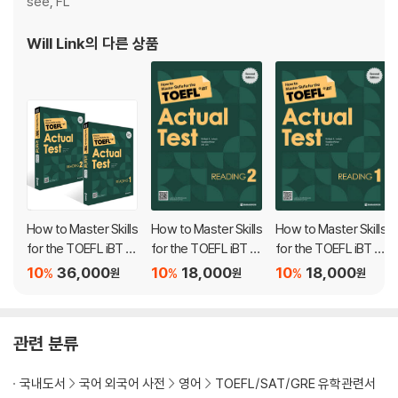
see, FL
Will Link
의 다른 상품
How to Master Skills
How to Master Skills
How to Master Skills
for the TOEFL iBT A
for the TOEFL iBT A
for the TOEFL iBT A
ctual Test Reading 1
ctual Test Reading 2
ctual Test Reading 1
10
36,000
10
18,000
10
18,000
%
%
%
원
원
원
~2권 세트
관련 분류
국내도서
국어 외국어 사전
영어
TOEFL/SAT/GRE 유학관련서