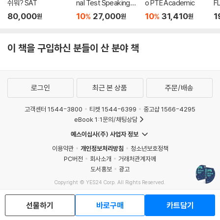
쉬워? SAT
nal Test Speaking
o PTE Academic
FL
(어셔 토플 파이널 테스
80,000
10
27,000
10
31,410
1
%
%
원
원
원
트 스피킹)
이 책을 구입하신 분들이 산 분야 책
로그인
최근 본 상품
주문/배송
고객센터 1544-3800
티켓 1544-6399
중고샵 1566-4295
eBook 1:1문의/채팅상담
예스이십사(주) 사업자 정보
이용약관
개인정보처리방침
청소년보호정책
PC버전
회사소개
거래처관계자께
도서홍보
광고
Copyright © YES24 Corp. All Rights Reserved.
MATOM4
선물하기
바로구매
카트담기