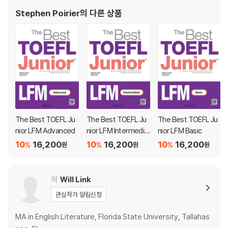
Stephen Poirier
의 다른 상품
The Best TOEFL Ju
The Best TOEFL Ju
The Best TOEFL Ju
nior LFM Advanced
nior LFM Intermedia
nior LFM Basic
te
10
16,200
10
16,200
10
16,200
%
%
%
원
원
원
저
Will Link
관심작가 알림신청
MA in English Literature, Florida State University, Tallahas