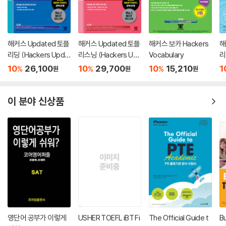
해커스 Updated 토플
해커스 Updated 토플
해커스 보카 Hackers
해
리딩 (Hackers Upda
리스닝 (Hackers Up
Vocabulary
리
ted TOEFL READIN
dated TOEFL LISTE
U
10
26,100
10
29,700
10
15,210
1
%
%
%
원
원
원
G)
NING)
A
이 분야 신상품
영단어 공부가 이렇게
USHER TOEFL iBT Fi
The Official Guide t
Bu