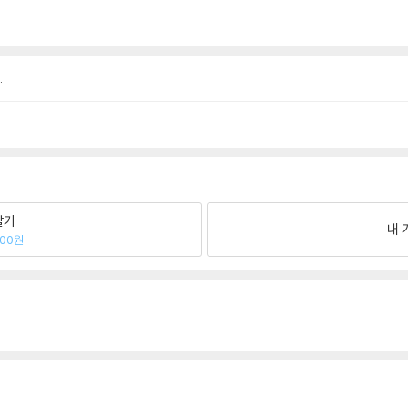
.
팔기
내 
500원