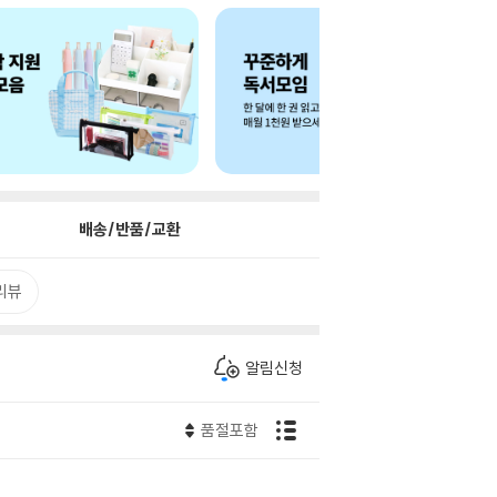
배송/반품/교환
리뷰
알림신청
품절포함