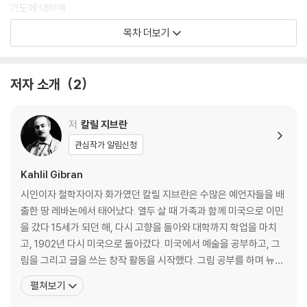
기도에 대하여
즐거움에 대하여 / 아름다움에 대하여 / 종교에 대하여 / 죽음에 대하여 /
목차 더보기
작별
작품 해설 ?? 모든 이의 가슴을 울리는 치유의 메시지
저자 소개
2
작가 연보
저
칼릴 지브란
관심작가 알림신청
Kahlil Gibran
시인이자 철학자이자 화가였던 칼릴 지브란은 수많은 예언자들을 배
출한 땅 레바논에서 태어났다. 열두 살 때 가족과 함께 미국으로 이민
을 갔다 15세가 되던 해, 다시 고향을 돌아와 대학까지 학업을 마치
고, 1902년 다시 미국으로 돌아갔다. 미국에서 예술을 공부하고, 그
림을 그리고 글을 쓰는 창작 활동을 시작했다. 그림 공부를 하며 뉴욕,
보스턴에서 여러 번의 전시회를 가졌다. 작품 활동 초기에 그는 주로
펼쳐보기
아랍어로 된 글을 썼다. 아랍어 작품으로는『반항하는 영혼』(1908),