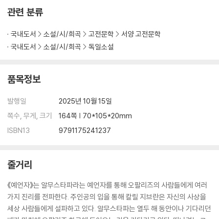
관련 분류
국내도서
소설/시/희곡
고전문학
서양 고전문학
국내도서
소설/시/희곡
독일소설
품목정보
발행일
2025년 10월 15일
쪽수, 무게, 크기
164쪽 | 70*105*20mm
ISBN13
9791175241237
줄거리
《예언자》는 알무스타파라는 예언자를 통해 오팔리즈의 사람들에게 여러
가지 진리를 전파한다. 주인공의 입을 통해 칼릴 지브란은 자신의 사상을
세상 사람들에게 설파하고 있다. 알무스타파는 열두 해 동안이나 기다리던