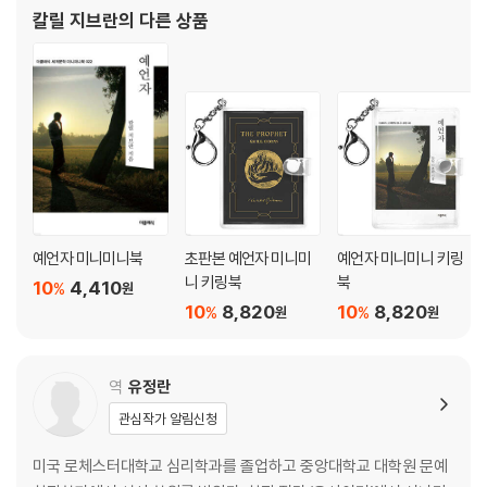
단편 『부러진 날개』(1912) 등이 있다. 그가 아랍어로 쓴 작품들은, 그
칼릴 지브란
의 다른 상품
를 아랍어를 사용하는
예언자 미니미니북
초판본 예언자 미니미
예언자 미니미니 키링
니 키링북
북
10
4,410
%
원
10
8,820
10
8,820
%
%
원
원
역
유정란
관심작가 알림신청
미국 로체스터대학교 심리학과를 졸업하고 중앙대학교 대학원 문예