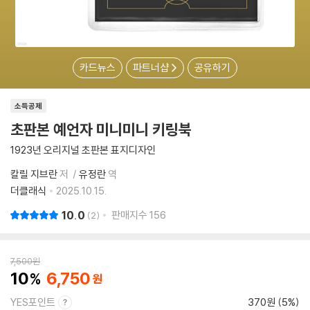
카드뉴스
파트너샵
공유하기
소득공제
초판본 예언자 미니미니 키링북
1923년 오리지널 초판본 표지디자인
칼릴 지브란
저
유정란
역
더클래식
2025.10.15.
10.0
판매지수
156
2
7,500
원
10
6,750
YES포인트
370원 (5%)