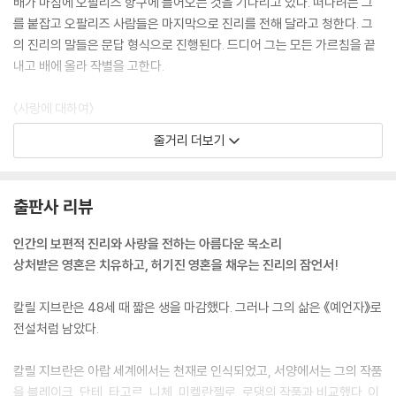
배가 마침에 오팔리즈 항구에 들어오는 것을 기다리고 있다. 떠나려는 그
를 붙잡고 오팔리즈 사람들은 마지막으로 진리를 전해 달라고 청한다. 그
의 진리의 말들은 문답 형식으로 진행된다. 드디어 그는 모든 가르침을 끝
내고 배에 올라 작별을 고한다.
〈사랑에 대하여〉
사랑의 날개가 그대들을 감싸거든 몸을 내맡기십시오.
줄거리 더보기
날개깃 속에 숨겨진 칼이 그대들을 찌른다 하여도.
사랑이 그대들에게 말을 걸거든 그를 믿으십시오.
거센 북풍이 정원을 휩쓸어 버린다 하여도.
출판사 리뷰
그 목소리가 그대들의 꿈을 산산조각낸다 하여도.
(중략)
인간의 보편적 진리와 사랑을 전하는 아름다운 목소리
사랑은 저 자신 외에는 아무것도 주지 않으며,
상처받은 영혼은 치유하고, 허기진 영혼을 채우는 진리의 잠언서!
사랑은 저 자신 외에는 아무것도 취하지 않습니다.
사랑은 소유하지 않으며 소유되지도 않습니다.
칼릴 지브란은 48세 때 짧은 생을 마감했다. 그러나 그의 삶은 《예언자》로
사랑은 다만 사랑으로 충분하기 때문입니다.
전설처럼 남았다.
〈기쁨과 슬픔에 대하여〉
칼릴 지브란은 아랍 세계에서는 천재로 인식되었고, 서양에서는 그의 작품
그대들이 기쁠 때 마음속 깊은 곳을 들여다보십시오.
을 블레이크, 단테, 타고르, 니체, 미켈란젤로, 로댕의 작품과 비교했다. 이