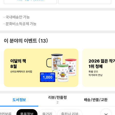
국내배송만 가능
문화비소득공제 가능
이 분야의 이벤트
13
리뷰/한줄평
도서정보
배송/반품/교환
2
관련분류
품목정보
줄거리
출판사 리뷰