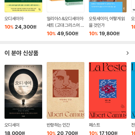
오디세이아
일리아스&오디세이아
오뒷세이아, 어떻게 읽
오
세트 (고대 그리스어 완
을 것인가
10
24,300
1
%
원
역본)
10
49,500
10
19,800
%
%
원
원
이 분야 신상품
오디세이
반항하는 인간
페스트
전
18,000
10
20,700
10
17,100
1
%
%
원
원
원