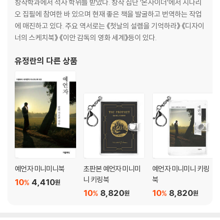
창작학과에서 석사 학위를 받았다. 창작 집단 ‘온사이더’에서 시나리
오 집필에 참여한 바 있으며 현재 좋은 책을 발굴하고 번역하는 작업
에 매진하고 있다. 주요 역서로는 《첫날의 설렘을 기억하라》 《디자이
너의 스케치북》 《이안 감독의 영화 세계》등이 있다.
유정란
의 다른 상품
예언자 미니미니북
초판본 예언자 미니미
예언자 미니미니 키링
니 키링북
북
10
4,410
%
원
10
8,820
10
8,820
%
%
원
원