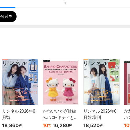
3
품목정보
リンネル 2026年8
かわいいかぎ針編
リンネル 2026年8
か
月號
みハロ-キティとな
月號 增刊
ハ
かまたち 新裝版
ま
18,860
10
16,280
18,520
10
%
원
원
원