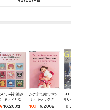
배송/반품/교환
わいい棒針編み
かぎ針で編む サン
GLOW(グロ-) 2026
otona 
ロ-キティとなか
リオキャラクタ-ズ
年6月號
1月號
たちの編みこみ
のだっこあみぐる
16,280
10
16,280
19,510
19,29
%
%
원
원
원