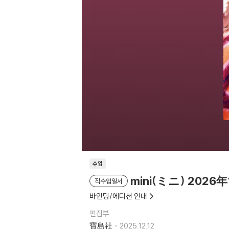
수입
mini(ミニ) 2026
직수입일서
바인딩/에디션 안내
편집부
寶島社
2025.12.12.