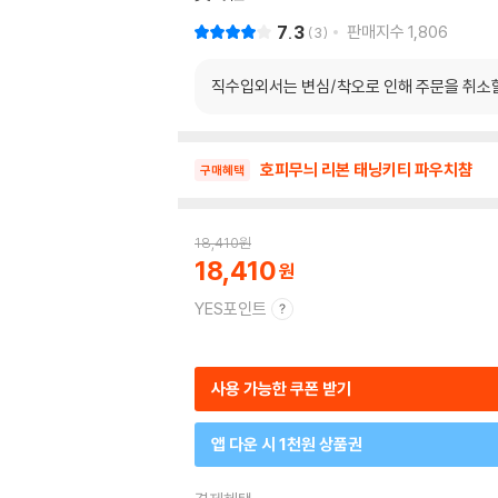
7.3
판매지수
1,806
3
직수입외서는 변심/착오로 인해 주문을 취소
호피무늬 리본 태닝키티 파우치챰
구매혜택
18,410
원
18,410
YES포인트
사용 가능한 쿠폰 받기
앱 다운 시 1천원 상품권