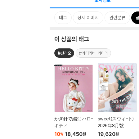
도서정보
태그
상세 이미지
관련분류
이 상품의 태그
#산리오
#키티러버_키티라
かぎ針で編む ハロ-
sweet(スウィ-ト)
キティ
2026年8月號
10
18,450
19,620
%
원
원