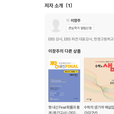
13. 수학적 귀납법
저자 소개
1
저
이창주
관심작가 알림신청
EBS 강사, EBS 파견 대표강사, 한영고등
이창주
의 다른 상품
짱 내신 Final 확률과 통
수학의 샘 기하 해설
계 (중간고사) (2026
(2027년)