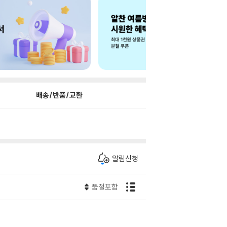
배송/반품/교환
알림신청
품절포함