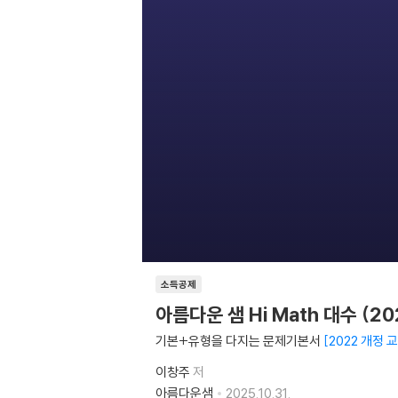
소득공제
아름다운 샘 Hi Math 대수 (2
기본+유형을 다지는 문제기본서
2022 개정 
이창주
저
아름다운샘
2025.10.31.