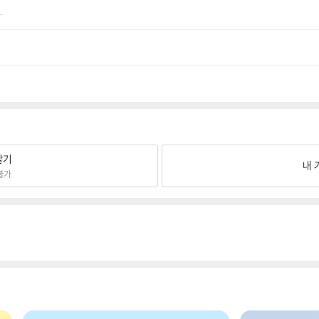
.
팔기
내 
불가