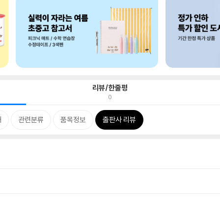
리뷰/한줄평
0
개
관련분류
품목정보
출판사 리뷰