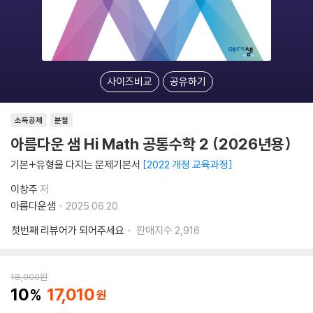
사이즈비교
공유하기
소득공제
분철
아름다운 샘 Hi Math 공통수학 2 (2026년용)
기본+유형을 다지는 문제기본서
2022 개정 교육과정
이창주
저
아름다운샘
2025.06.20.
첫번째 리뷰어가 되어주세요
판매지수
2,916
18,900
원
10
17,010