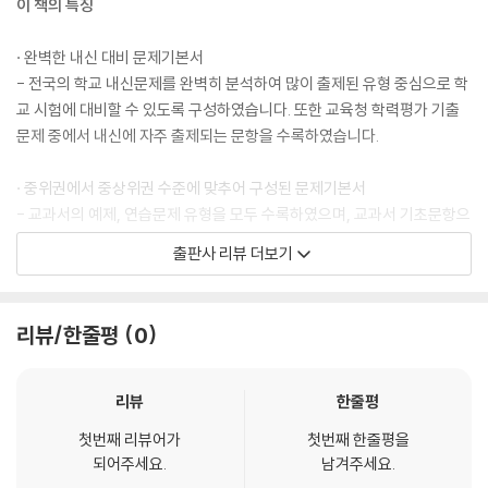
이 책의 특징
· 완벽한 내신 대비 문제기본서
- 전국의 학교 내신문제를 완벽히 분석하여 많이 출제된 유형 중심으로 학
교 시험에 대비할 수 있도록 구성하였습니다. 또한 교육청 학력평가 기출
문제 중에서 내신에 자주 출제되는 문항을 수록하였습니다.
· 중위권에서 중상위권 수준에 맞추어 구성된 문제기본서
- 교과서의 예제, 연습문제 유형을 모두 수록하였으며, 교과서 기초문항으
로 계산력을 충분히 연습할 수 있도록 하였습니다. 최상위권 유형의 문항
출판사 리뷰 더보기
을 수록하지 않아 학습 부담감은 감소시켰습니다.
· 다양한 구성으로 선택 학습이 가능한 문제기본서
리뷰/한줄평
0
- 이 교재의 구성은 [개념 정리]+[교과서 기본 문제]+[내신 유형 문제]+
[쌤이 시험에 꼭 내는 문제]입니다. 특히 [기본 문제]를 많이 수록하여 확
실하게 개념 이해를 할 수 있도록 하였습니다.
리뷰
한줄평
첫번째 리뷰어가
첫번째 한줄평을
이 책의 구성
되어주세요.
남겨주세요.