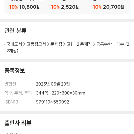
년)
10
10,800
10
2,520
10
20,700
%
%
%
원
원
원
관련 분류
국내도서
고등참고서
문제집
고1ㆍ2 문제집
공통수학ㆍ대수 (2
2개정)
품목정보
발행일
2025년 06월 20일
쪽수, 무게, 크기
344쪽 | 220*300*30mm
ISBN13
9791194559092
출판사 리뷰