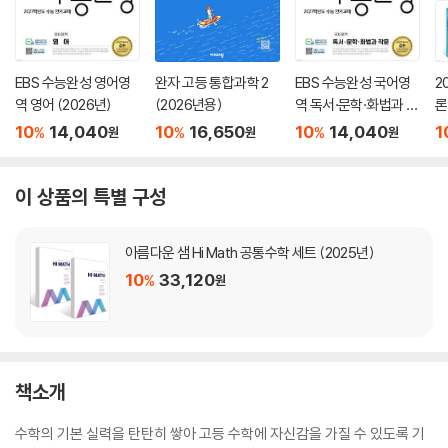
EBS 수능완성 영어영
완자 고등 통합과학 2
EBS 수능완성 국어영
2
역 영어 (2026년)
(2026년용)
역 독서·문학·화법과 작
론
문 (2026년)
(
10
14,040
10
16,650
10
14,040
1
%
%
%
원
원
원
이 상품의 특별 구성
아름다운 샘 Hi Math 공통수학 세트 (2025년)
10
33,120
%
원
책소개
수학의 기본 실력을 탄탄히 쌓아 고등 수학에 자신감을 가질 수 있도록 기