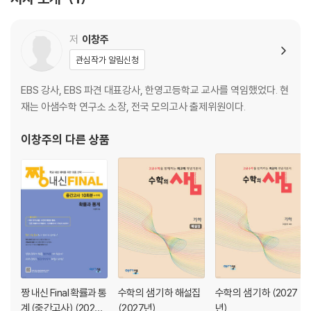
저
이창주
관심작가 알림신청
EBS 강사, EBS 파견 대표강사, 한영고등학교 교사를 역임했었다. 현
재는 아샘수학 연구소 소장, 전국 모의고사 출제위원이다.
이창주
의 다른 상품
짱 내신 Final 확률과 통
수학의 샘 기하 해설집
수학의 샘 기하 (2027
계 (중간고사) (2026
(2027년)
년)