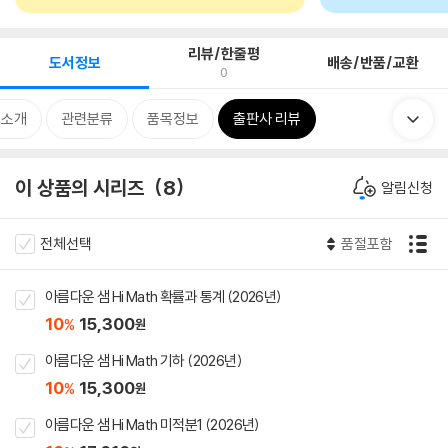
리뷰/한줄평
도서정보
배송/반품/교환
0
 소개
관련분류
품목정보
출판사 리뷰
이 상품의 시리즈
8
알림신청
전체선택
품절포함
아름다운 샘 Hi Math 확률과 통계 (2026년)
10
15,300
%
원
아름다운 샘 Hi Math 기하 (2026년)
10
15,300
%
원
아름다운 샘 Hi Math 미적분1 (2026년)