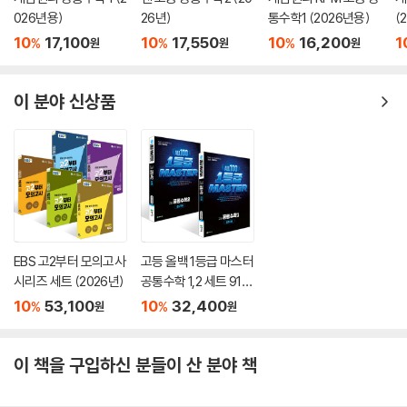
026년용)
26년)
통수학1 (2026년용)
(
- 다양한 유형의 문제들 중 실제 시험에 자주 나오는 문제들을 선별하여 구
성하였습니다. 기본 문제부터 난이도 있는 문제에 이르기까지 학교 시험에
10
17,100
10
17,550
10
16,200
1
%
%
%
원
원
원
꼭 나오는 단골 문제들을 집중적으로 풀어 볼 수 있도록 하였습니다.
- 내신 1등급 도전을 위해 풀어 보아야 하는 고난도 문제를 선별하여 “1등
이 분야 신상품
급 문제” 2문항씩을 수록하였습니다. 오답률이 높거나 어려운 문제들을
풀어 보면서 수학적 사고력을 발전시키고 문제해결능력을 길러, 내신 1등
급 도전이 가능하도록 하였습니다.
EBS 고2부터 모의고사
고등 올백 1등급 마스터
시리즈 세트 (2026년)
공통수학 1,2 세트 910
제+817제 (2026) : 일
10
53,100
10
32,400
%
%
원
원
등급마스터
이 책을 구입하신 분들이 산 분야 책