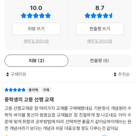
10.0
8.7
이 책의 구성
· 개념 정리
리뷰 쓰기
한줄평 쓰기
- 각 단원에서 다루는 중요한 핵심 개념을 확인할 수 있도록 하였습니다.
필수 개념과 용어의 정의, 핵심 공식 등을 제공하였고, 문제 풀이에 앞서 더
혜택 및 유의사항
혜택 및 유의사항
깊은 이해를 위한 공식 등의 추가 내용은 보조 단락에 제시하였습니다.
리뷰
2
한줄평
6
· 교과서 기본 문제
- 교과서 예제 수준의 기본 문제를 통해 기본 개념을 다시 한 번 확인하는
구매리뷰
추천순
코너입니다. 계산 문제, 개념 이해 문제를 충분히 반복연습하면서 각 단원
의 핵심 개념을 정확히 이해하는 데 초점을 맞추었습니다. 용어의 정의와
기본 공식을 정확히 이해하여 내신 유형 문제에 대비할 수 있도록 하였습
종이책
구매
니다.
중학생의 고등 선행 교재
고등 선행교재로 참 여러가지 교재를 구매해봤네요 기본정석 개념원리 수
· 내신 유형 문제
학의 바이블 풍산자 등등요즘 교재들은 참 친절하게 잘 나오네요 아이 수
- 300여 개 고등학교의 내신 기출 문제들을 분석하여 잘 나오는 문제들을
준에 맞게 취향과 공부방법에 따라 선택하면 좋을거 같아요하이매쓰는 완
유형화하여 분류하였습니다. 중요한 문항에는 ‘중요’ 표시, 교육청 기출 문
전 개념서라기 보다는 개념과 쉬운 대표유형 정도 다루는것 같아요
제에는 ‘교육청 기출’ 표시를 하였습니다. 자주 출제되는 문제에 대한 적응