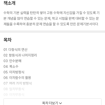
책소개
수학의 기본 실력을 탄탄히 쌓아 고등 수학에 자신감을 가질 수 있도록 기
본 개념을 많이 연습할 수 있는 문제, 학교 시험을 완벽 대비할 수 있는 문
제들을 수록하여 충분히 문제 연습을 할 수 있도록 만든 문제기본서이다.
목차
01. 다항식의 연산
02. 항등식과 나머지정리
03. 인수분해
04. 복소수
05. 이차방정식
06. 이차함수의 활용
07. 여러 가지 방정식
08. 일차부등식
09. 이차부등식
10. 경우의 수
목차 더보기