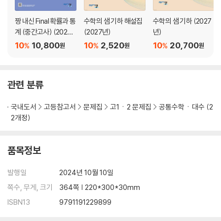
짱 내신 Final 확률과 통
수학의 샘 기하 해설집
수학의 샘 기하 (2027
계 (중간고사) (2026
(2027년)
년)
년)
10
10,800
10
2,520
10
20,700
%
%
%
원
원
원
관련 분류
국내도서
고등참고서
문제집
고1ㆍ2 문제집
공통수학ㆍ대수 (2
2개정)
품목정보
발행일
2024년 10월 10일
쪽수, 무게, 크기
364쪽 | 220*300*30mm
ISBN13
9791191229899