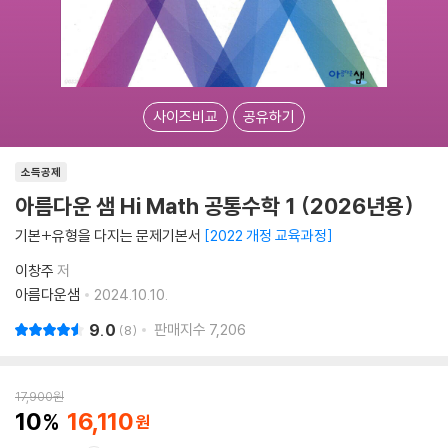
사이즈비교
공유하기
소득공제
아름다운 샘 Hi Math 공통수학 1 (2026년용)
기본+유형을 다지는 문제기본서
2022 개정 교육과정
이창주
저
아름다운샘
2024.10.10.
9.0
판매지수
7,206
8
17,900
원
10
16,110