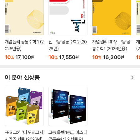
개념원리 공통수학 1 (2
쎈 고등 공통수학2 (20
개념원리 RPM 고등 공
개
026년용)
26년)
통수학1 (2026년용)
(
10
17,100
10
17,550
10
16,200
1
%
%
%
원
원
원
이 분야 신상품
EBS 고2부터 모의고사
고등 올백 1등급 마스터
시리즈 세트 (2026년)
공통수학 1,2 세트 910