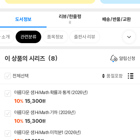
리뷰/한줄평
도서정보
배송/반품/교환
8
 소개
관련분류
품목정보
출판사 리뷰
이 상품의 시리즈
8
알림신청
전체선택
품절포함
아름다운 샘 Hi Math 확률과 통계 (2026년)
10
15,300
%
원
아름다운 샘 Hi Math 기하 (2026년)
10
15,300
%
원
아름다운 샘 Hi Math 미적분1 (2026년)